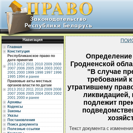
Навигация
ПОИ
Главная
Конституция
Определение 
Республиканское право по
дате принятия
Гродненской облас
2013
2012
2011
2010
2009
2008
2007
2006
2005
2004
2003
2002
"В случае п
2001
2000
1999
1998
1997
1996
1995
1994 и ранее
требований к
Правовые акты местных
органов власти по датам
утратившему право
2013
2012
2011
2010
2009
2008
ликвидацией, 
2007
2006
2005
2004
2003
2002
2001
2000 и ранее
подлежит прек
Архивы
Кодексы
подведомстве
Законы
Указы
хозяйс
Постановления
Поиск документа
Текст документа с изменени
Полезные ссылки