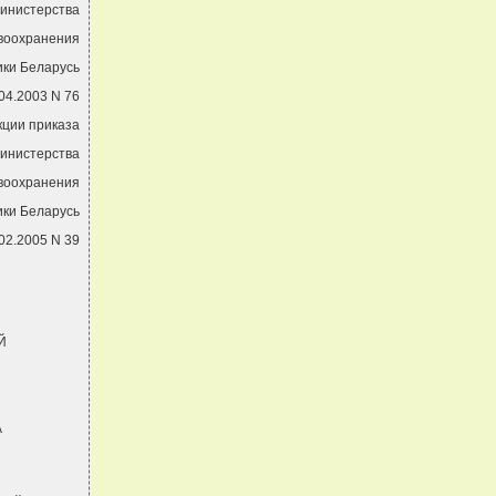
Министерства
воохранения
ики Беларусь
04.2003 N 76
кции приказа
инистерства
воохранения
ики Беларусь
02.2005 N 39
Й
А