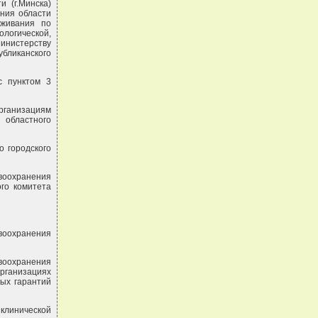
 (г.Минска)
ния области
уживания по
огической,
инистерству
бликанского
с пунктом 3
ганизациям
областного
о городского
воохранения
го комитета
авоохранения
воохранения
рганизациях
ых гарантий
клинической