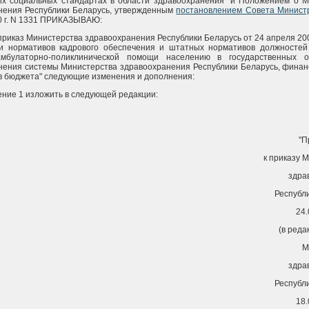
х социальных стандартах в области здравоохранения" и Положением о М
нения Республики Беларусь, утвержденным
постановлением Совета Минист
00 г. N 1331 ПРИКАЗЫВАЮ:
 приказ Министерства здравоохранения Республики Беларусь от 24 апреля 2003
и нормативов кадрового обеспечения и штатных нормативов должностей
амбулаторно-поликлинической помощи населению в государственных о
нения системы Министерства здравоохранения Республики Беларусь, финан
тв бюджета" следующие изменения и дополнения:
ение 1 изложить в следующей редакции:
"П
к приказу 
здра
Республ
24.
(в реда
М
здра
Республ
18.