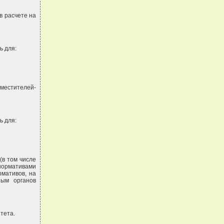
в расчете на
ь для:
аместителей-
ь для:
(в том числе
нормативами
рмативов, на
ным органов
тета.