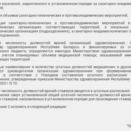
и населения, закрепленного в установленном порядке за санитарно-эпидем
ей;
х объемов санитарно-гигиенических и противоэпидемических мероприятий;
ции санитарно-гигиенических и противоэпидемических мероприятий в
огических организациях соответствующих территорий, в зональных
ических организациях (подразделениях), в санитарно-эпидемиологических 
подчинения.
я численность должностей врачей организаций здравоохранения, п
тву здравоохранения Республики Беларусь и финансируемых за сч
нского бюджета, определяется ежегодно Министерством здравоохранения
с учетом планируемых объемов медицинской помощи, оказываемой им
ующих территорий.
ные наименования и количество штатных должностей медицинских и других
тся руководителем организации здравоохранения при формировани
я в соответствии с Порядком составления штатного расписания о
нения, утвержденным приказом Министерства здравоохранения Республики 
03 г. N 70.
я численность должностей врачей-стажеров вводится в штатные расписания
нения сверх установленной общей штатной численности должностей врачей
 стажеров, направленных в установленном порядке для прохождения стажиро
ение 2 изложить в следующей редакции:
"П