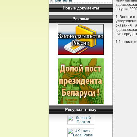
Контакты
минимальны
здравоохра
Новые документы
августа 20
1. Внести в
Реклама
утверждени
оказания 
здравоохра
счет средс
1.1. прилож
Ресурсы в тему