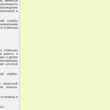
в, является
численности
проведение
ехнологий и
ской службы
ановленными
и (г.Минска)
 (г.Минска)
ов работы и
ких и других
 оказывающих
ния штатной
кой службы,
я областной
ом гигиены,
тр гигиены и
из: