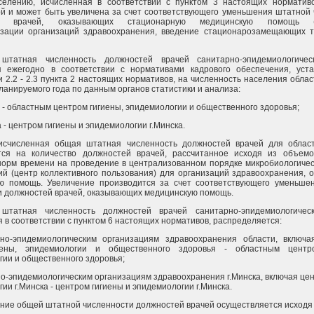
елению, исчисленная в соответствии с пунктом 3 настоящих нормативо
й и может быть увеличена за счет соответствующего уменьшения штатной 
ей врачей, оказывающих стационарную медицинскую помощь (
изации организаций здравоохранения, введение стационарозамещающих т
штатная численность должностей врачей санитарно-эпидемиологиче
я ежегодно в соответствии с нормативами кадрового обеспечения, уст
 2.2 - 2.3 пункта 2 настоящих нормативов, на численность населения област
ланируемого года по данным органов статистики и анализа:
 - областным центром гигиены, эпидемиологии и общественного здоровья;
а - центром гигиены и эпидемиологии г.Минска.
исчисленная общая штатная численность должностей врачей для области
тся на количество должностей врачей, рассчитанное исходя из объем
норм времени на проведение в централизованном порядке микробиологичес
ий (центр коллективного пользования) для организаций здравоохранения,
ю помощь. Увеличение производится за счет соответствующего уменьше
и должностей врачей, оказывающих медицинскую помощь.
штатная численность должностей врачей санитарно-эпидемиологичес
 в соответствии с пунктом 6 настоящих нормативов, распределяется:
но-эпидемиологическим организациям здравоохранения области, включа
иены, эпидемиологии и общественного здоровья - областным центр
ии и общественного здоровья;
о-эпидемиологическим организациям здравоохранения г.Минска, включая цен
ии г.Минска - центром гигиены и эпидемиологии г.Минска.
ние общей штатной численности должностей врачей осуществляется исходя 