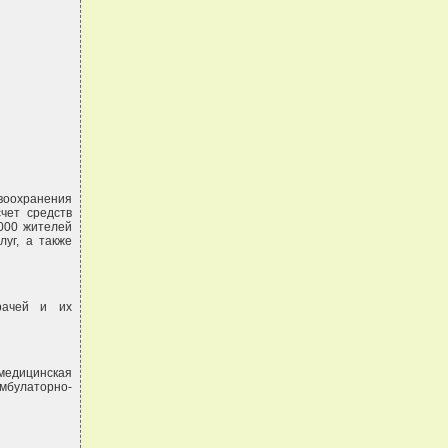
авоохранения
чет средств
000 жителей
уг, а также
врачей и их
медицинская
мбулаторно-