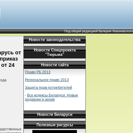
Под общей редакцией Валерия Левоневского
Новости законодательства
Новости Спецпроекта
русь от
"Тюрьма"
 приказ
от 24
Новости сайта
Право РБ 2013
Региональное право 2013
года
Защита прав потребителей
-
Все кодексы Беларуси. Новые
редакции и архив
Новости Беларуси
Полезные ресурсы
ударственных