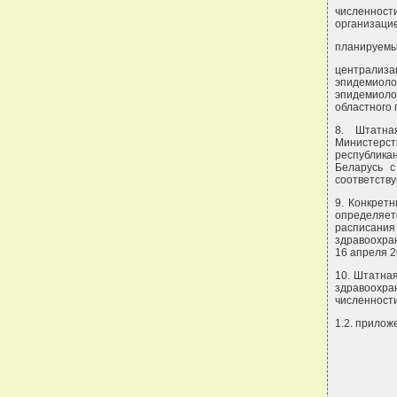
численност
организаци
планируемы
централиза
эпидемиол
эпидемиолог
областного 
8. Штатна
Министерс
республика
Беларусь 
соответств
9. Конкрет
определяе
расписани
здравоохра
16 апреля 20
10. Штатна
здравоохра
численности
1.2. прилож