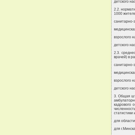
детского на
2.2. нормат
1000 жителей
санитарно-э
медицинская
взрослого н
детского на
2.3. средн
врачей) в ра
санитарно-э
медицинская
взрослого н
детского на
3. Общая ш
амбулаторн
кадрового о
численност
статистики 
для области
для г.Минск