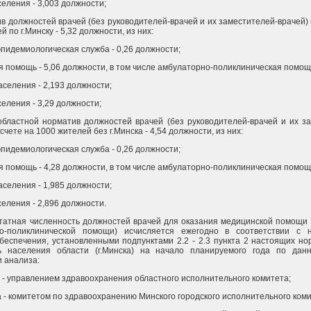
селения - 3,003 должности;
ив должностей врачей (без руководителей-врачей и их заместителей-врачей) 
 по г.Минску - 5,32 должности, из них:
пидемиологическая служба - 0,26 должности;
 помощь - 5,06 должности, в том числе амбулаторно-поликлиническая помощ
аселения - 2,193 должности;
селения - 3,29 должности;
еобластной норматив должностей врачей (без руководителей-врачей и их з
счете на 1000 жителей без г.Минска - 4,54 должности, из них:
пидемиологическая служба - 0,26 должности;
 помощь - 4,28 должности, в том числе амбулаторно-поликлиническая помощ
аселения - 1,985 должности;
селения - 2,896 должности.
татная численность должностей врачей для оказания медицинской помощи 
о-поликлинической помощи) исчисляется ежегодно в соответствии с 
беспечения, установленными подпунктами 2.2 - 2.3 пункта 2 настоящих но
ь населения области (г.Минска) на начало планируемого года по дан
и анализа:
 - управлением здравоохранения областного исполнительного комитета;
а - комитетом по здравоохранению Минского городского исполнительного коми