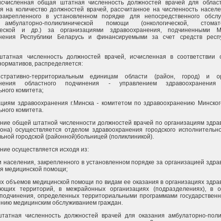
счисленная общая штатная численность должностей врачей для области
я на количество должностей врачей, рассчитанное на численность населе
, закрепленного в установленном порядке для непосредственного обсл
амбулаторно-поликлинической помощи (онкологической, стоматол
ческой и др.) за организациями здравоохранения, подчиненными М
нения Республики Беларусь и финансируемыми за счет средств респу
татная численность должностей врачей, исчисленная в соответствии 
нормативов, распределяется:
стративно-территориальным единицам области (район, город) и ор
анения областного подчинения - управлением здравоохранения 
ного комитета;
ациям здравоохранения г.Минска - комитетом по здравоохранению Минског
ного комитета.
ние общей штатной численности должностей врачей по организациям здра
йона) осуществляется отделом здравоохранения городского исполнительно
ьной городской (районной)больницей (поликлиникой).
ние осуществляется исходя из:
и населения, закрепленного в установленном порядке за организацией здр
ия медицинской помощи;
х объемов медицинской помощи по видам ее оказания в организациях здра
ующих территорий, в межрайонных организациях (подразделениях), в о
 подчинения, определенных территориальными программами государственн
ению медицинским обслуживанием граждан.
татная численность должностей врачей для оказания амбулаторно-поли