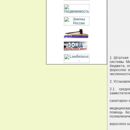
1. Штатная
системы Ми
бюджета, о
(взрослое 
численност
2. Устанав
2.1. сред
заместителе
санитарно-э
медицинска
помощь без
поликлиниче
взрослого н