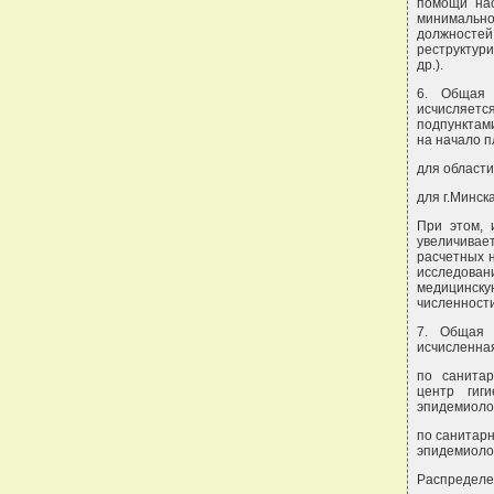
помощи нас
минимально
должност
реструктур
др.).
6. Общая 
исчисляетс
подпунктами
на начало п
для области
для г.Минск
При этом, 
увеличивае
расчетных 
исследован
медицинску
численност
7. Общая 
исчисленная
по санитар
центр гиг
эпидемиолог
по санитарн
эпидемиолог
Распределе