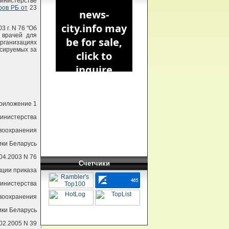
инистерстве
ров РБ от
23
 г. N 76 "Об
 врачей для
рганизациях
сируемых за
риложение 1
Министерства
воохранения
ики Беларусь
04.2003 N 76
Счетчики
кции приказа
инистерства
воохранения
ики Беларусь
02.2005 N 39