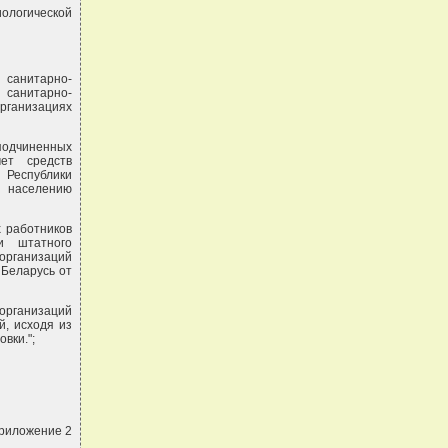
иологической
 санитарно-
 санитарно-
организациях
одчиненных
ет средств
 Республики
и населению
 работников
и штатного
рганизаций
Беларусь от
 организаций
, исходя из
вки.";
риложение 2