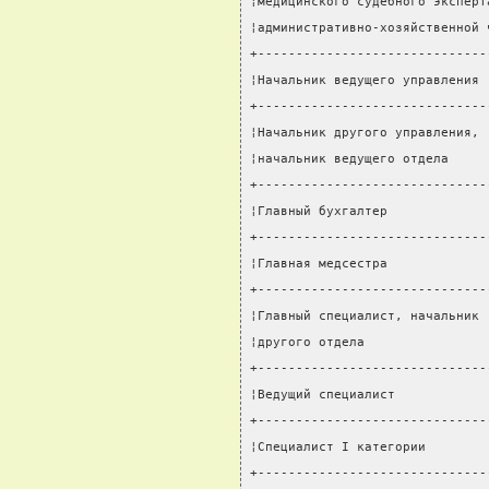
¦медицинского судебного эксперт
¦административно-хозяйственной 
+------------------------------
¦Начальник ведущего управления 
+------------------------------
¦Начальник другого управления, 
¦начальник ведущего отдела     
+------------------------------
¦Главный бухгалтер             
+------------------------------
¦Главная медсестра             
+------------------------------
¦Главный специалист, начальник 
¦другого отдела                
+------------------------------
¦Ведущий специалист            
+------------------------------
¦Специалист I категории        
+------------------------------