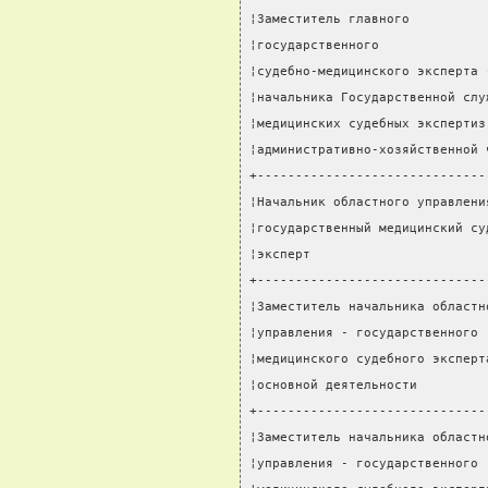
¦Заместитель главного          
¦государственного              
¦судебно-медицинского эксперта 
¦начальника Государственной слу
¦медицинских судебных экспертиз
¦административно-хозяйственной 
+------------------------------
¦Начальник областного управлени
¦государственный медицинский су
¦эксперт                       
+------------------------------
¦Заместитель начальника областн
¦управления - государственного 
¦медицинского судебного эксперт
¦основной деятельности         
+------------------------------
¦Заместитель начальника областн
¦управления - государственного 