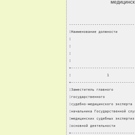
медицинск
-------------------------------
¦Наименование должности        
¦                              
¦                              
¦                              
¦                              
+------------------------------
¦                 1            
+------------------------------
¦Заместитель главного          
¦государственного              
¦судебно-медицинского эксперта 
¦начальника Государственной слу
¦медицинских судебных экспертиз
¦основной деятельности         
+------------------------------