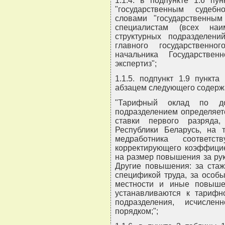
1.1.4. в подпункте 1.6 пу
"государственным судебн
словами "государственны
специалистам (всех наи
структурных подразделени
главного государственно
начальника Государстве
экспертиз";
1.1.5. подпункт 1.9 пункт
абзацем следующего содерж
"Тарифный оклад по дол
подразделением определяет
ставки первого разряда
Республики Беларусь, на
медработника соответс
корректирующего коэффицие
на размер повышения за ру
Другие повышения: за стаж
спецификой труда, за особы
местности и иные повыше
устанавливаются к тарифно
подразделения, исчисле
порядком;";