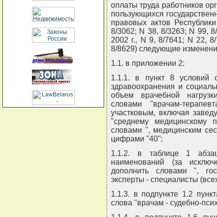
оплаты труда работников ор
пользующихся государствен
правовых актов Республики 
8/3062; N 38, 8/3263; N 99, 8/
2002 г., N 9, 8/7641; N 22, 8
8/8629) следующие изменени
1.1. в приложении 2:
1.1.1. в пункт 8 условий 
здравоохранения и социал
объем врачебной нагрузк
словами "врачам-терапев
участковым, включая завед
"среднему медицинскому п
словами ", медицинским се
цифрами "40";
1.1.2. в таблице 1 абз
наименований (за исклю
дополнить словами ", го
эксперты - специалисты (все
1.1.3. в подпункте 1.2 пун
слова "врачам - судебно-пси