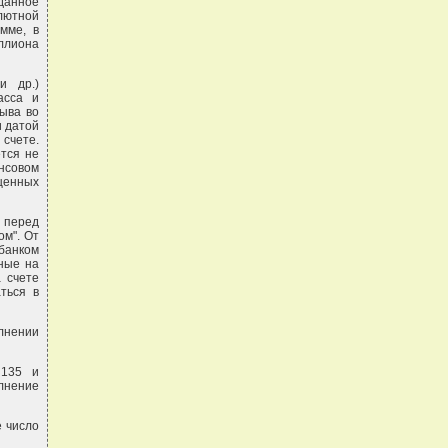
данное
лютной
мме, в
иллиона
и др.)
асса и
рыва во
и датой
 счете.
ется не
нсовом
 ценных
 перед
ом". От
банком
ные на
 счете
ться в
олнении
 135 и
лнение
е число