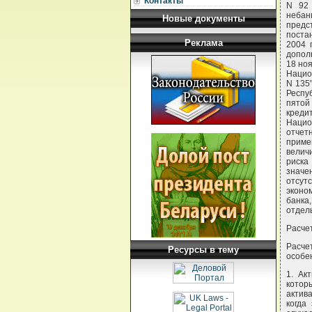
Контакты
N 92 
небан
Новые документы
пред
поста
Реклама
2004 
допол
18 но
Национ
N 135
Респу
пятой
креди
Нацио
отчет
приме
велич
риска
значе
отсут
эконо
банка
отдел
Расчет
Расче
Ресурсы в тему
особе
1. Ак
котор
актив
когда