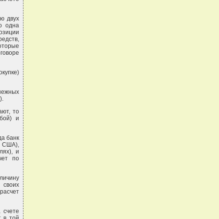
ию двух
о одна
озиции
едств,
которые
оговоре
окупке)
нежных
).
ают, то
бой) и
да банк
х США),
ях), и
чет по
личину
 своих
 расчет
а счете
т в той