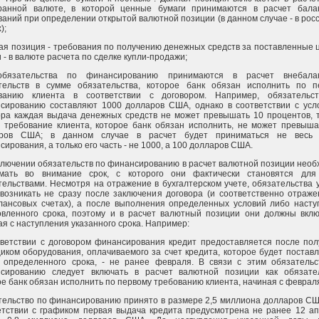
ранной валюте, в которой ценные бумаги принимаются в расчет бала
ваний при определении открытой валютной позиции (в данном случае - в рос
);
ая позиция - требования по получению денежных средств за поставленные
 - в валюте расчета по сделке купли-продажи;
обязательства по финансированию принимаются в расчет внебала
тельств в сумме обязательства, которое банк обязан исполнить по п
ванию клиента в соответствии с договором. Например, обязательс
сированию составляют 1000 долларов США, однако в соответствии с усл
ора каждая выдача денежных средств не может превышать 10 процентов, т
 требование клиента, которое банк обязан исполнить, не может превыша
аров США; в данном случае в расчет будет приниматься не весь
ирования, а только его часть - не 1000, а 100 долларов США.
ключении обязательств по финансированию в расчет валютной позиции нео
мать во внимание срок, с которого они фактически становятся для
тельствами. Несмотря на отражение в бухгалтерском учете, обязательства 
 возникать не сразу после заключения договора (и соответственно отраж
лансовых счетах), а после выполнения определенных условий либо насту
овленного срока, поэтому и в расчет валютный позиции они должны вклю
ая с наступления указанного срока. Например:
тветствии с договором финансирования кредит предоставляется после пол
иком оборудования, оплачиваемого за счет кредита, которое будет постав
 определенного срока, - не ранее февраля. В связи с этим обязательс
сированию следует включать в расчет валютной позиции как обязател
ое банк обязан исполнить по первому требованию клиента, начиная с феврал
тельство по финансированию принято в размере 2,5 миллиона долларов СШ
етствии с графиком первая выдача кредита предусмотрена не ранее 12 ап