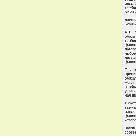
иност
требо
рублях
длинн
бумаги
4.3. 
обяза
требо
финан
догов
любое
долл
финанс
При в
прини
обяза
могут
внеба
устан
начин
в соо
заемщ
ранее
финан
котор
обяза
соотв