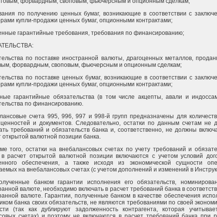
отовым, форвардным, своповым, фьючерсным и опционным сделкам;
вания по получению ценных бумаг, возникающие в соответствии с заключ
орами купли-продажи ценных бумаг, опционными контрактами;
енные гарантийные требования, требования по финансированию;
АТЕЛЬСТВА:
тельства по поставке иностранной валюты, драгоценных металлов, продан
вым, форвардным, своповым, фьючерсным и опционным сделкам;
тельства по поставке ценных бумаг, возникающие в соответствии с заклю
орами купли-продажи ценных бумаг, опционными контрактами;
ные гарантийные обязательства (в том числе акцепты, авали и индоссам
тельства по финансированию.
лансовые счета 995, 996, 997 и 998-й групп предназначены для количест
 ценностей и документов. Следовательно, остатки по данным счетам не 
ать требований и обязательств банка и, соответственно, не должны включ
т открытой валютной позиции банка.
оме того, остатки на внебалансовых счетах по учету требований и обязат
 в расчет открытой валютной позиции включаются с учетом условий дого
енного обеспечения, а также исходя из экономической сущности опе
аемых на внебалансовых счетах (с учетом дополнений и изменений в Инструк
полученные банком гарантии исполнения его обязательств, номинирова
ранной валюте, необходимо включать в расчет требований банка в соответс
ранной валюте. Гарантии, полученные банком в качестве обеспечения исп
иком банка своих обязательств, не являются требованиями по своей эконом
сти (так как дублируют задолженность контрагента, которая учитывае
совых счетах) и поэтому не включаются в расчет требований банка при р