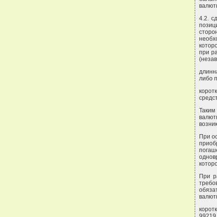
валют
4.2. 
позиц
сторо
необх
которо
при р
(незав
длинн
либо 
корот
средст
Таким
валют
возник
При о
приоб
погаш
однов
котор
При р
требо
обязат
валют
корот
99219