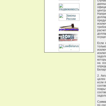
случа
данны
офиц
центр
Напри
долла
преду
исклю
требо
расче
долла
осуще
Если 
только
исклю
исклю
задол
котор
на ос
опред
Белар
2. Ак
целях 
если 
соотв
покры
соотв
задол
Сумма
по со