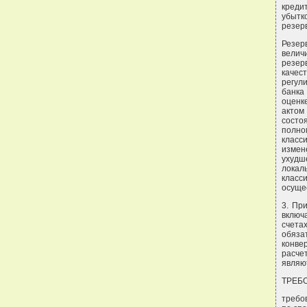
креди
убытк
резер
Резер
велич
резер
качес
регул
банка
оценк
актом
состо
полн
класс
измен
ухудш
лока
класс
осуще
3. Пр
включ
счета
обяза
конве
расче
являю
ТРЕБ
требо