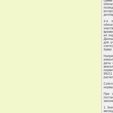
сумм
обяза
позиц
которо
долла
4.4. 
обяза
участ
време
ее пе
Данны
для у
счете
бумаг.
Напри
клиен
даты 
вексе
перви
99211
расче
Собст
норма
При о
пост
эконо
1. Зн
месяц