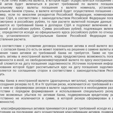
е если точно известна валюта, в которой будет осуществляться погашение 
й актив будет включаться в расчет требований по валюте погаше
иальному курсу валюты погашения к валюте номинала, установл
альным банком страны, в валюте которой будет осуществлено погашение а
мер, если по векселям резидентов Российской Федерации, номинирова
рах США, в соответствии с законодательством Российской Федерации пог
смотрено в российских рублях, то при расчете валютной позиции данные 
чаются из требований банка в долларах США и подлежат включению в 
ваний в российских рублях. Сумма российских рублей, подлежащих включ
т, определяется исходя из официального курса российского рубля по отно
ру, установленного Центральным банком Российской Федерации н
ствления расчета.
в соответствии с условиями договора погашение актива в иной валюте во
 с согласия банка (то есть он может повлиять на решение о замене валюты а
чения таких активов из требований банка не требуется. Также не тре
чать активы в иностранной валюте, когда предусмотрена возможность пог
женности в иной, но свободноконвертируемой валюте по курсу иностранных
ый сложится на дату погашения задолженности. Источник получения инфор
новании которой будет рассчитываться курс на дату погашения задолжен
еляется по соглашению сторон в соответствии с законодательством Респ
усь.
тивы банка в иностранной валюте (драгоценных металлах), классифициров
создания резерва по II, III и IV группам риска, исключаются из требований в 
по ним не сформирован резерв в валюте задолженности в необходимом раз
етствии с порядком формирования и использования специального резе
тие возможных убытков по активам банка, подверженным кредитному ри
етственно не исключаются в сумме, в которой резерв сформирован в 
женности).
 классифицированных активов принимается в расчет требований исходя из
стоянию на последнюю дату осуществления классификации активов, подвер