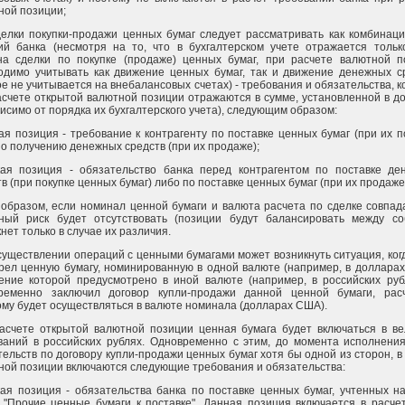
ной позиции;
сделки покупки-продажи ценных бумаг следует рассматривать как комбинац
ий банка (несмотря на то, что в бухгалтерском учете отражается тольк
на сделки по покупке (продаже) ценных бумаг, при расчете валютной п
одимо учитывать как движение ценных бумаг, так и движение денежных ср
е не учитывается на внебалансовых счетах) - требования и обязательства, 
асчете открытой валютной позиции отражаются в сумме, установленной в д
исимо от порядка их бухгалтерского учета), следующим образом:
ая позиция - требование к контрагенту по поставке ценных бумаг (при их п
по получению денежных средств (при их продаже);
кая позиция - обязательство банка перед контрагентом по поставке де
в (при покупке ценных бумаг) либо по поставке ценных бумаг (при их продаже
 образом, если номинал ценной бумаги и валюта расчета по сделке совпад
ный риск будет отсутствовать (позиции будут балансировать между со
нет только в случае их различия.
существлении операций с ценными бумагами может возникнуть ситуация, ког
рел ценную бумагу, номинированную в одной валюте (например, в доллара
ение которой предусмотрено в иной валюте (например, в российских рубл
ременно заключил договор купли-продажи данной ценной бумаги, рас
ому будет осуществляться в валюте номинала (долларах США).
асчете открытой валютной позиции ценная бумага будет включаться в ве
ваний в российских рублях. Одновременно с этим, до момента исполнения
ельств по договору купли-продажи ценных бумаг хотя бы одной из сторон, в
ной позиции включаются следующие требования и обязательства:
кая позиция - обязательства банка по поставке ценных бумаг, учтенных н
 "Прочие ценные бумаги к поставке". Данная позиция включается в расче