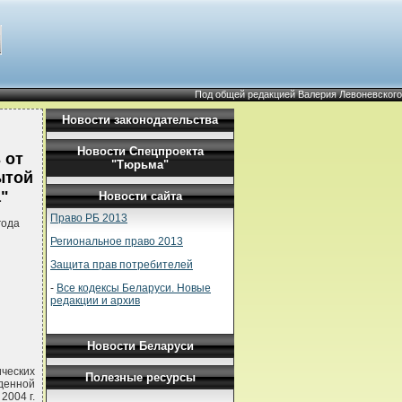
Под общей редакцией Валерия Левоневского
Новости законодательства
Новости Спецпроекта
 от
"Тюрьма"
ытой
"
Новости сайта
Право РБ 2013
года
Региональное право 2013
Защита прав потребителей
-
Все кодексы Беларуси. Новые
редакции и архив
Новости Беларуси
ческих
Полезные ресурсы
жденной
2004 г.