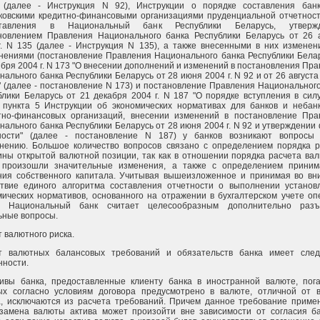
(далее - Инструкция N 92), Инструкции о порядке составления бан
ковскими кредитно-финансовыми организациями пруденциальной отчетност
ставления в Национальный банк Республики Беларусь, утвержд
новлением Правления Национального банка Республики Беларусь от 26 а
г. N 135 (далее - Инструкция N 135), а также внесенными в них изменен
нениями (постановление Правления Национального банка Республики Белар
ября 2004 г. N 173 "О внесении дополнений и изменений в постановления Пр
ального банка Республики Беларусь от 28 июня 2004 г. N 92 и от 26 августа 
" (далее - постановление N 173) и постановление Правления Национальног
блики Беларусь от 21 декабря 2004 г. N 187 "О порядке вступления в сил
 пункта 5 Инструкции об экономических нормативах для банков и небанк
тно-финансовых организаций, внесении изменений в постановление Пра
нального банка Республики Беларусь от 28 июня 2004 г. N 92 и утверждени
ности" (далее - постановление N 187) у банков возникают вопросы
нению. Большое количество вопросов связано с определением порядка р
ины открытой валютной позиции, так как в отношении порядка расчета ва
 произошли значительные изменения, а также с определением приним
ния собственного капитала. Учитывая вышеизложенное и принимая во вн
ствие единого алгоритма составления отчетности о выполнении установ
мических нормативов, основанного на отражении в бухгалтерском учете о
, Национальный банк считает целесообразным дополнительно разъ
ьные вопросы.
 валютного риска.
т валютных балансовых требований и обязательств банка имеет сле
нности.
тивы банка, предоставленные клиенту банка в иностранной валюте, пог
ых согласно условиям договора предусмотрено в валюте, отличной от 
а, исключаются из расчета требований. Причем данное требование примен
 замена валюты актива может произойти вне зависимости от согласия ба