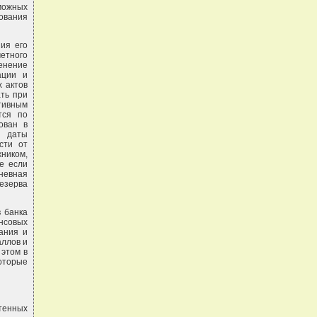
можных
ования
ия его
етного
менение
ации и
 актов
ть при
ативным
тся по
ован в
й даты
сти от
ником,
е если
невная
резерва
в банка
нсовых
вания и
аллов и
этом в
оторые
тенных