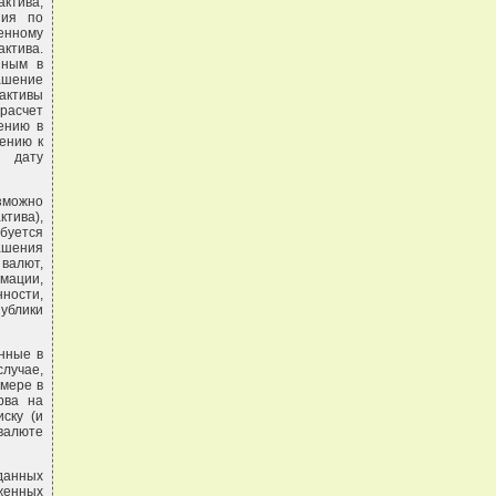
актива,
ния по
енному
ктива.
нным в
ашение
активы
расчет
ению в
шению к
а дату
зможно
ктива),
буется
ашения
 валют,
мации,
ности,
ублики
анные в
случае,
мере в
рва на
ску (и
валюте
 данных
женных