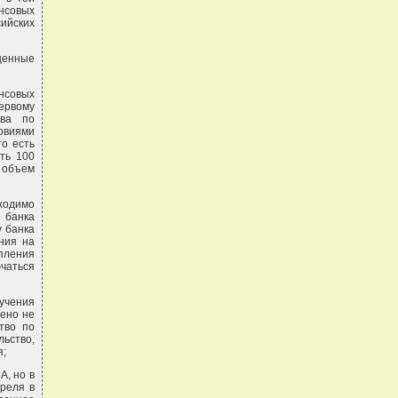
нсовых
сийских
 ценные
нсовых
ервому
тва по
овиями
о есть
ть 100
 объем
бходимо
 банка
у банка
ения на
пления
чаться
учения
лено не
тво по
ьство,
я;
А, но в
реля в