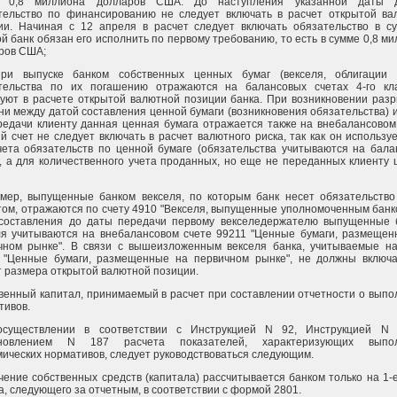
е 0,8 миллиона долларов США. До наступления указанной даты 
тельство по финансированию не следует включать в расчет открытой ва
ии. Начиная с 12 апреля в расчет следует включать обязательство в су
й банк обязан его исполнить по первому требованию, то есть в сумме 0,8 м
ров США;
при выпуске банком собственных ценных бумаг (векселя, облигации 
тельства по их погашению отражаются на балансовых счетах 4-го кл
вуют в расчете открытой валютной позиции банка. При возникновении раз
ни между датой составления ценной бумаги (возникновения обязательства) 
редачи клиенту данная ценная бумага отражается также на внебалансовом
й счет не следует включать в расчет валютного риска, так как он использу
чета обязательств по ценной бумаге (обязательства учитываются на бала
), а для количественного учета проданных, но еще не переданных клиенту
мер, выпущенные банком векселя, по которым банк несет обязательство
том, отражаются по счету 4910 "Векселя, выпущенные уполномоченным банк
составления до даты передачи первому векселедержателю выпущенные 
ля учитываются на внебалансовом счете 99211 "Ценные бумаги, размещен
чном рынке". В связи с вышеизложенным векселя банка, учитываемые на
 "Ценные бумаги, размещенные на первичном рынке", не должны включа
т размера открытой валютной позиции.
венный капитал, принимаемый в расчет при составлении отчетности о вып
тивов.
существлении в соответствии с Инструкцией N 92, Инструкцией N
ановлением N 187 расчета показателей, характеризующих выпо
мических нормативов, следует руководствоваться следующим.
ачение собственных средств (капитала) рассчитывается банком только на 1-
а, следующего за отчетным, в соответствии с формой 2801.