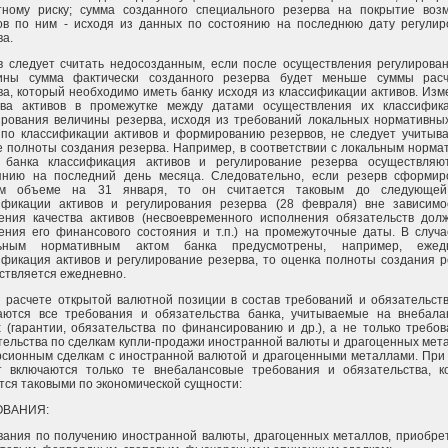
тному риску; сумма созданного специального резерва на покрытие воз
ов по ним - исходя из данных по состоянию на последнюю дату регулир
ва.
в следует считать недосозданным, если после осуществления регулирован
ины сумма фактически созданного резерва будет меньше суммы расч
ва, который необходимо иметь банку исходя из классификации активов. Из
тва активов в промежутке между датами осуществления их классифик
ирования величины резерва, исходя из требований локальных нормативных
 по классификации активов и формированию резервов, не следует учитыва
е полноты создания резерва. Например, в соответствии с локальным норм
 банка классификация активов и регулирование резерва осуществляю
янию на последний день месяца. Следовательно, если резерв сформир
ом объеме на 31 января, то он считается таковым до следующе
ификации активов и регулирования резерва (28 февраля) вне зависимо
ения качества активов (несвоевременного исполнения обязательств долж
ения его финансового состояния и т.п.) на промежуточные даты. В случа
льным нормативным актом банка предусмотрены, например, ежед
ификация активов и регулирование резерва, то оценка полноты создания 
ствляется ежедневно.
и расчете открытой валютной позиции в состав требований и обязательст
аются все требования и обязательства банка, учитываемые на внебала
х (гарантии, обязательства по финансированию и др.), а не только требо
тельства по сделкам купли-продажи иностранной валюты и драгоценных мет
рсионным сделкам с иностранной валютой и драгоценными металлами. При 
т включаются только те внебалансовые требования и обязательства, к
тся таковыми по экономической сущности:
ОВАНИЯ:
вания по получению иностранной валюты, драгоценных металлов, приобре