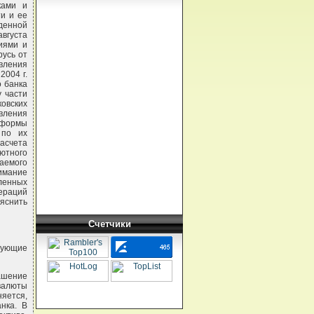
ками и
и и ее
енной
вгуста
иями и
усь от
авления
2004 г.
о банка
у части
овских
вления
и формы
 по их
асчета
лютного
аемого
имание
ленных
пераций
яснить
Счетчики
дующие
ашение
валюты
яется,
нка. В