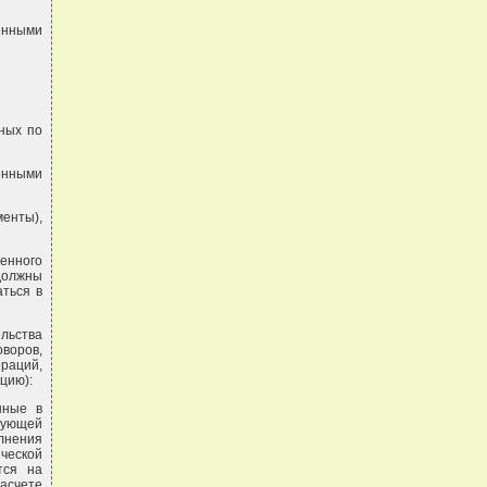
енными
ных по
ченными
енты),
венного
должны
аться в
ельства
воров,
раций,
цию):
нные в
твующей
олнения
ической
тся на
асчете