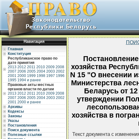
Навигация
ПОИ
Главная
Конституция
Постановление
Республиканское право по
дате принятия
хозяйства Республ
2013
2012
2011
2010
2009
2008
2007
2006
2005
2004
2003
2002
N 15 "О внесении 
2001
2000
1999
1998
1997
1996
1995
1994 и ранее
Министерства лесн
Правовые акты местных
органов власти по датам
Беларусь от 12 
2013
2012
2011
2010
2009
2008
утверждении Пол
2007
2006
2005
2004
2003
2002
2001
2000 и ранее
лесопользован
Архивы
Кодексы
хозяйства в погра
Законы
Указы
Постановления
Поиск документа
Текст документа с изменени
Полезные ссылки