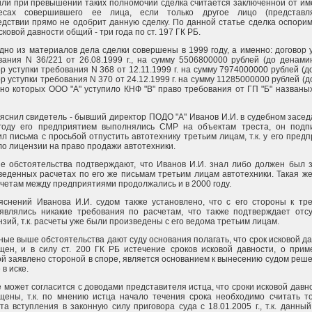
или при превышении таких полномочий сделка считается заключенной от им
есах совершившего ее лица, если только другое лицо (представл
едствии прямо не одобрит данную сделку. По данной статье сделка оспорим
сковой давности общий - три года по ст. 197 ГК РБ.
идно из материалов дела сделки совершены в 1999 году, а именно: договор 
вания N 36/221 от 26.08.1999 г., на сумму 5506800000 рублей (до денами
р уступки требования N 368 от 12.11.1999 г. на сумму 7974000000 рублей (до
р уступки требования N 370 от 24.12.1999 г. на сумму 11285000000 рублей (до
сно которых ООО "А" уступило КНФ "В" право требования от ГП "Б" назван
ояснил свидетель - бывший директор ПОДО "А" Иванов И.И. в судебном засед
году его предприятием выполнялись СМР на объектам треста, он подп
л письма с просьбой отпустить автотехнику третьим лицам, т.к. у его пред
ло лицензии на право продажи автотехники.
е обстоятельства подтверждают, что Иванов И.И. знал либо должен был з
веденных расчетах по его же письмам третьим лицам автотехники. Такая ж
счетам между предприятиями продолжались и в 2000 году.
яснений Иванова И.И. судом также установлено, что с его стороны к тре
являлись никакие требования по расчетам, что также подтверждает отсу
зий, т.к. расчеты уже были произведены с его ведома третьим лицам.
ные выше обстоятельства дают суду основания полагать, что срок исковой д
щен, и в силу ст. 200 ГК РБ истечение сроков исковой давности, о прим
ой заявлено стороной в споре, является основанием к вынесению судом реш
 в иске.
 может согласится с доводами представителя истца, что сроки исковой давн
щены, т.к. по мнению истца начало течения срока необходимо считать то
та вступления в законную силу приговора суда с 18.01.2005 г., т.к. данны