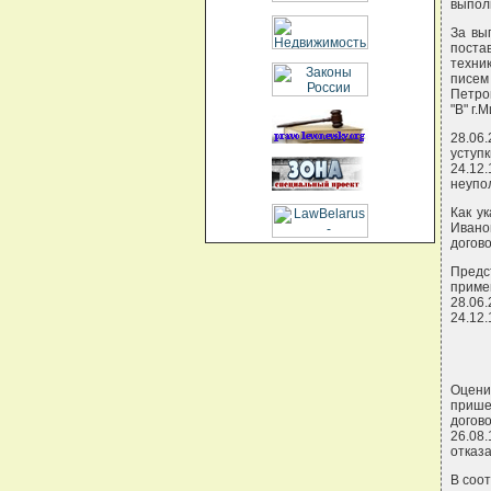
выпол
За вы
поста
техни
писем
Петров
"В" г.М
28.06
уступк
24.12.
неупо
Как у
Ивано
догово
Предс
приме
28.06
24.12.
Оцени
прише
догов
26.08.
отказа
В соот