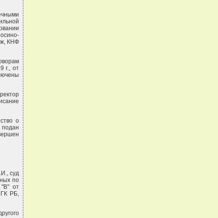
ечными
ильной
овании
Лосино-
еж, КНФ
говорам
 г., от
ключены
иректор
исание
ство о
к подан
овершен
И., суд
нных по
"В" от
 ГК РБ,
другого