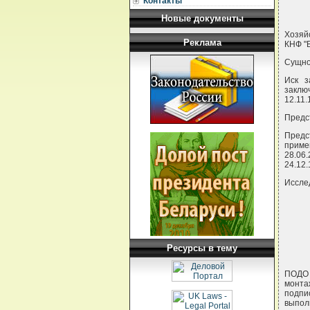
Контакты
Новые документы
Хозяйс
Реклама
КНФ "В
Сущно
Иск з
заклю
12.11.
Предс
Предс
приме
28.06
24.12.
Иссле
Ресурсы в тему
ПОДО "
монта
подпи
выпол