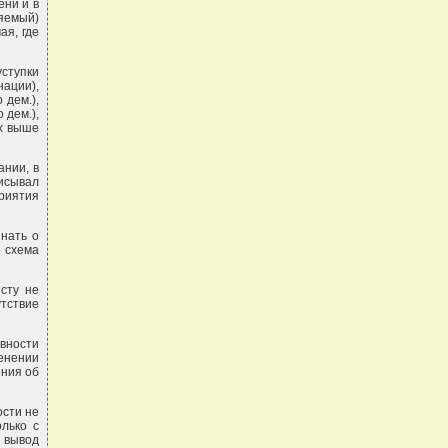
ени и в
яемый)
ая, где
уступки
нации),
 дем.),
 дем.),
ых выше
ании, в
исывал
приятия
нать о
е схема
сту не
тствие
авности
енении
ения об
ости не
лько с
й вывод