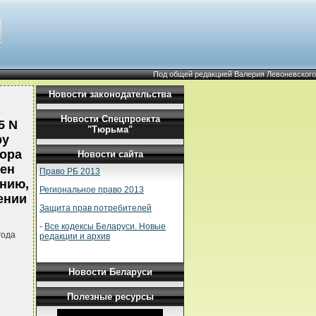
Под общей редакцией Валерия Левоневского
Новости законодательства
Новости Спецпроекта
5 N
"Тюрьма"
ру
вора
Новости сайта
чен
Право РБ 2013
нию,
Региональное право 2013
ении
Защита прав потребителей
-
Все кодексы Беларуси. Новые
года
редакции и архив
Новости Беларуси
Полезные ресурсы