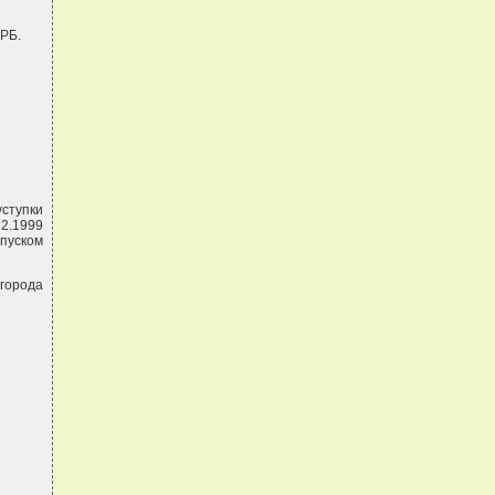
 РБ.
ступки
12.1999
опуском
 города