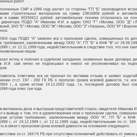
ненных работ.
полненные СМР в 1999 году расчет со стороны "ГП "Б" производился встр
вками строительных материалов на сумму 23816806 рублей и автомоб
ки в сумме 60256612 рублей. автомобильная техника отпускалась на осн
 директора ПОДО "А" Иванова И.И. в адрес ОАО "Г" г.Москва, ООО "Д" г.
ский, ЗАО "Е" г.Москва, ООО "Ж" г.Москва, ООО "З" г.Назрань, ООО "И" г.Ворон
инск.
.2004 года ПОДО "А" заявлен иск о признании сделок, совершенных по до
и требования, заключенными между ООО "А", ГП "Б" и КНФ "В" от 26.08.1999
1999 г., от 12.11.1999 года, недействительными в следствие того, что они за
лномоченным лицом.
казал истец и пояснил в судебном заседании, названные выше договора д
в И.И. сам лично не подписывал и никого не уполномочивал на подп
ров.
тавитель ответчика иск не признал по мотивам отзыва и заявил ходатай
нении ст.ст. 197 - 200 ГК РБ о пропуске сроков исковой давности, т.к. ис
.2004 г., а сроки истеки 24.12.2002 года, т.к. последний договор был с
1999 года плюс три года.
в материалы дела и выслушав представителей сторон, свидетеля Иванова И.
л к выводу о том, что в удовлетворении иска о признании сделок, соверше
орам уступки требования, заключенными между ООО "А", ГП "Б" и КНФ 
1999 г., от 24.12.1999 г., от 12.11.1999 года, недействительными по ст. 184
ть в связи с пропуском срока исковой давности на основании следующего.
ветствии со ст. 184 ГК РБ при отсутствии полномочий действовать от имени 