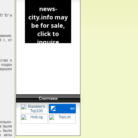
П "Б" и
вания,
 г., от
ство о
к подан
овершен
Счетчики
тельно-
м были
ь было
ы акты