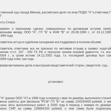
твенный суд города Минска, рассмотрел дело по иску ПОДО "А" к ответчику Г
".
сть Спора:
аявлен о признании сделок, совершенных по договорам уступки требо
ченными между ООО "А", ГП "Б" и КНФ "В" от 26.08.1999 г., от 24.12.1999
1999 года.
тавитель истца в судебном заседании иск поддержал в полном объеме.
тавитель ответчика иск не признал по мотивам отзыва и заявил ходатай
нении ст.ст. 197 - 200 ГК РБ о пропуске сроков исковой давности, т.к. ис
.2004 г., а сроки истеки 24.12.2002 года, т.к. последний договор был с
1999 года плюс три года.
довав материалы дела и выслушав представителей сторон, свидетеля, суд, -
установил:
А" (ранее ООО "А") в 1999 году в период с мая по декабрь выполняло строи
жные работы для филиала "РСМ" ГП "Б" на сумму 104030400 рублей, о че
саны акты выполненных работ, в 2000 году в период с января по декабр
нено СМР на сумму 108894100 рублей, о чем также были подписан