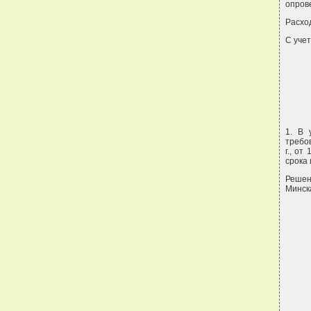
опров
Расход
С учет
1. В 
требов
г., от
срока 
Решен
Минска