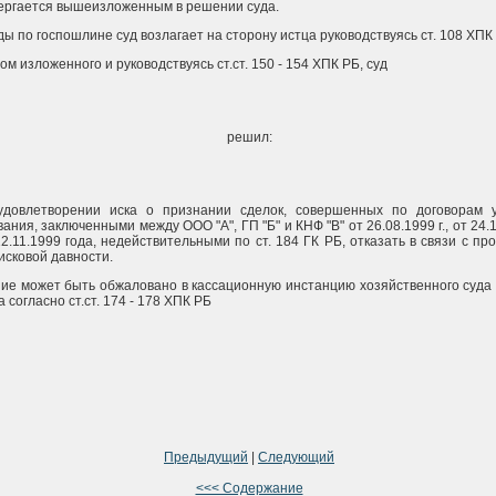
ергается вышеизложенным в решении суда.
ы по госпошлине суд возлагает на сторону истца руководствуясь ст. 108 ХПК
ом изложенного и руководствуясь ст.ст. 150 - 154 ХПК РБ, суд
решил:
удовлетворении иска о признании сделок, совершенных по договорам у
ания, заключенными между ООО "А", ГП "Б" и КНФ "В" от 26.08.1999 г., от 24.
 12.11.1999 года, недействительными по ст. 184 ГК РБ, отказать в связи с пр
исковой давности.
ие может быть обжаловано в кассационную инстанцию хозяйственного суда
 согласно ст.ст. 174 - 178 ХПК РБ
Предыдущий
|
Следующий
<<< Содержание