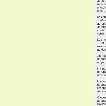
лица 
интер
впосл
срок и
Как в
требо
догово
догово
согла
сумм.
Как п
1999 
относи
не бы
Данны
произ
по ра
Из по
предъ
претен
Назва
пропу
котор
отказе
Суд не
пропу
момен