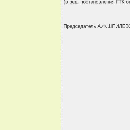
(в ред. постановления ГТК от
Председатель А.Ф.ШПИЛЕ
                                
                                
                                
                                