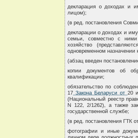
декларация о доходах и и
лицом);
(в ред. постановления Совми
декларации о доходах и иму
семьи, совместно с ним
хозяйство (представляю
одновременном назначении 
(абзац введен постановлени
копии документов об обр
квалификации;
обязательство по соблюден
17
Закона Беларуси от
20 
(Национальный реестр право
N 122, 2/1262), а также з
государственной службе;
(в ред. постановления ГТК от
фотографии и иные докуме
личном деле должностных л