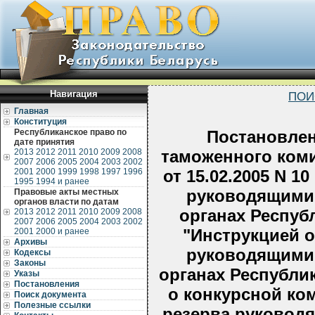
Навигация
ПОИ
Главная
Конституция
Республиканское право по
Постановлен
дате принятия
2013
2012
2011
2010
2009
2008
таможенного коми
2007
2006
2005
2004
2003
2002
2001
2000
1999
1998
1997
1996
от 15.02.2005 N 1
1995
1994 и ранее
руководящими
Правовые акты местных
органов власти по датам
органах Респуб
2013
2012
2011
2010
2009
2008
2007
2006
2005
2004
2003
2002
"Инструкцией о
2001
2000 и ранее
Архивы
руководящими
Кодексы
Законы
органах Республи
Указы
Постановления
о конкурсной к
Поиск документа
Полезные ссылки
резерва руковод