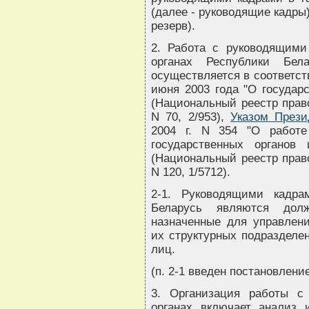
(далее - руководящие кадры
резерв).
2. Работа с руководящими
органах Республики Бел
осуществляется в соответст
июня 2003 года "О государ
(Национальный реестр право
N 70, 2/953),
Указом Прези
2004 г. N 354 "О работ
государственных органов 
(Национальный реестр право
N 120, 1/5712).
2-1. Руководящими кадра
Беларусь являются долж
назначенные для управлен
их структурных подраздел
лиц.
(п. 2-1 введен постановление
3. Организация работы с
органах включает анализ 