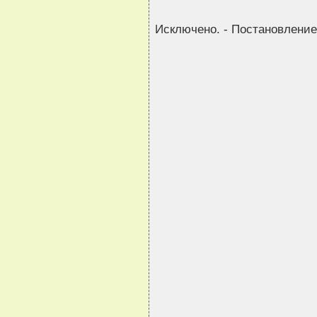
Исключено. - Постановление 
                                
                                
                                
                                
                                
                                