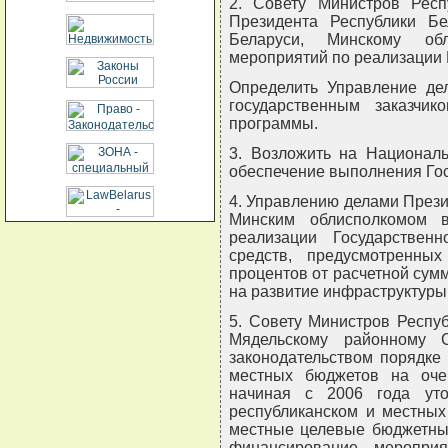
2. Совету Министров Респ
Президента Республики Бе
Беларуси, Минскому обл
мероприятий по реализации 
Определить Управление де
государственным заказчик
программы.
3. Возложить на Национал
обеспечение выполнения Го
4. Управлению делами Прези
Минским облисполкомом 
реализации Государствен
средств, предусмотренн
процентов от расчетной сум
на развитие инфраструктуры
5. Совету Министров Респу
Мядельскому районному 
законодательством порядке
местных бюджетов на оче
начиная с 2006 года ут
республиканском и местных
местные целевые бюджетны
финансирование мероприя