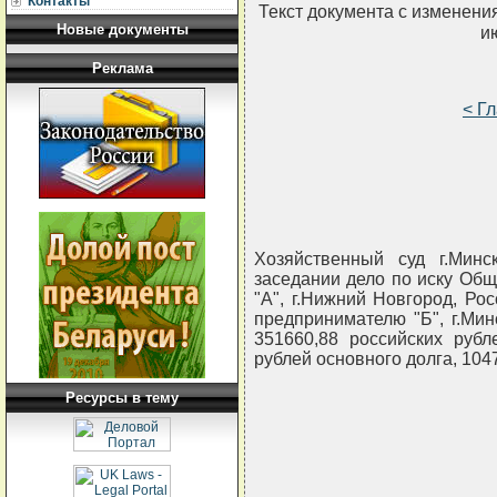
Контакты
Текст документа с изменени
Новые документы
и
Реклама
< Г
Хозяйственный суд г.Минс
заседании дело по иску Общ
"А", г.Нижний Новгород, Р
предпринимателю "Б", г.Ми
351660,88 российских рубл
рублей основного долга, 104
Ресурсы в тему