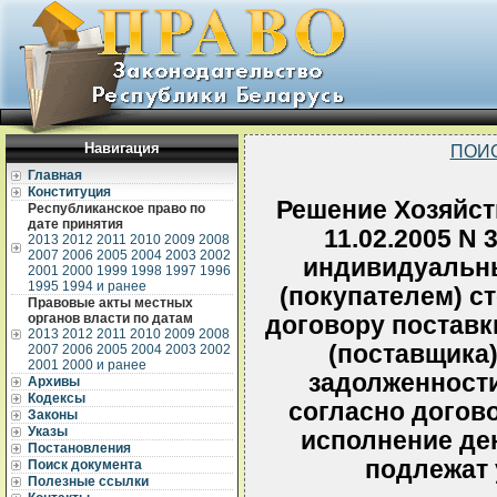
Навигация
ПОИ
Главная
Конституция
Решение Хозяйств
Республиканское право по
дате принятия
11.02.2005 N 
2013
2012
2011
2010
2009
2008
2007
2006
2005
2004
2003
2002
индивидуальн
2001
2000
1999
1998
1997
1996
1995
1994 и ранее
(покупателем) с
Правовые акты местных
органов власти по датам
договору поставк
2013
2012
2011
2010
2009
2008
(поставщика
2007
2006
2005
2004
2003
2002
2001
2000 и ранее
задолженност
Архивы
Кодексы
согласно догов
Законы
Указы
исполнение де
Постановления
подлежат
Поиск документа
Полезные ссылки