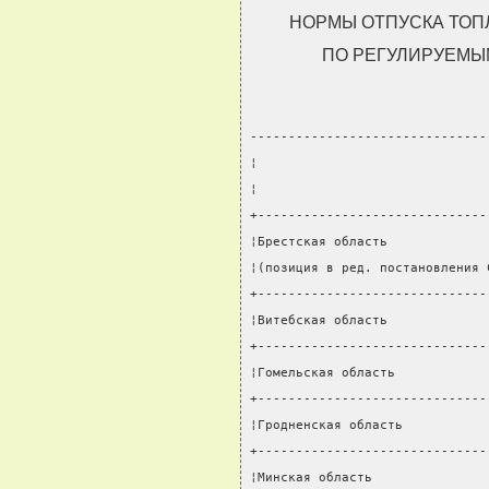
НОРМЫ ОТПУСКА ТОП
ПО РЕГУЛИРУЕМЫ
-------------------------------
¦                              
¦                              
+------------------------------
¦Брестская область             
¦(позиция в ред. постановления 
+------------------------------
¦Витебская область             
+------------------------------
¦Гомельская область            
+------------------------------
¦Гродненская область           
+------------------------------
¦Минская область               