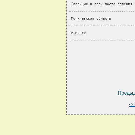
¦(позиция в ред. постановления 
+------------------------------
¦Могилевская область           
+------------------------------
¦г.Минск                       
¦------------------------------
Преды
<<