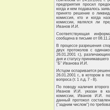
предприятия просил пред
когда и кем подавалось заяв
принято решение о ликвида
комиссия, кто и когда на
комиссии, являлся ли пре
Иванов И.И.
Соответствующая информ
сообщена в письме от 08.11.2
В процессе разрешения спо
двух протоколов с одинак
26.01.2001 г.), различающ
дня и статусу принимавшег
"Б" Иванова И.И.
Истцом оспаривается решени
26.01.2001 г., в котором в 
вопроса (т. 1 л.д. 7 - 8).
По поводу наличия второго п
Иванов И.И. указан в ка
комиссии, Иванов И.И. по
данный протокол составлен
("задним числом") по требован