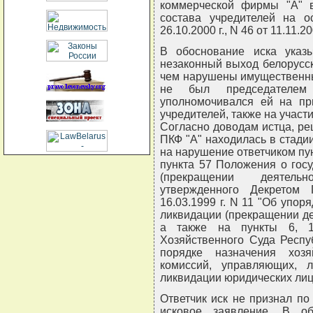
коммерческой фирмы "А" 
состава учредителей на о
26.10.2000 г., N 46 от 11.11.20
В обоснование иска указ
незаконный выход белорусск
чем нарушены имущественны
не был председателем
уполномочивался ей на пр
учредителей, также на участ
Согласно доводам истца, ре
ПКФ "А" находилась в стади
на нарушение ответчиком пун
пункта 57 Положения о гос
(прекращении деятельн
утвержденного Декретом 
16.03.1999 г. N 11 "Об упор
ликвидации (прекращении де
а также на пункты 6, 1
Хозяйственного Суда Респуб
порядке назначения хоз
комиссий, управляющих, 
ликвидации юридических лиц
Ответчик иск не признал п
исковое заявление. В об