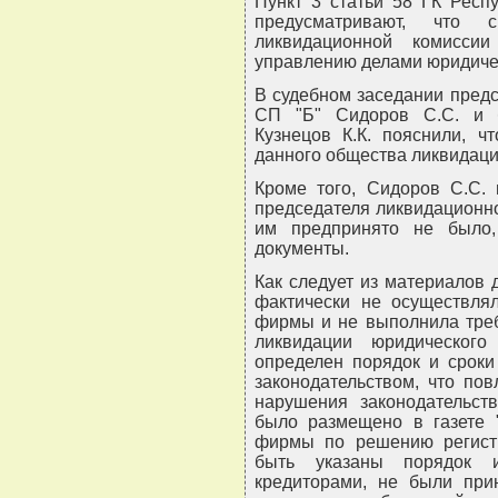
Пункт 3 статьи 58 ГК Респ
предусматривают, что 
ликвидационной комисси
управлению делами юридичес
В судебном заседании пред
СП "Б" Сидоров С.С. и 
Кузнецов К.К. пояснили, ч
данного общества ликвидаци
Кроме того, Сидоров С.С. 
председателя ликвидационн
им предпринято не было,
документы.
Как следует из материалов 
фактически не осуществля
фирмы и не выполнила треб
ликвидации юридическог
определен порядок и сроки
законодательством, что по
нарушения законодательств
было размещено в газете 
фирмы по решению регист
быть указаны порядок 
кредиторами, не были пр