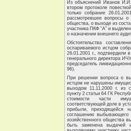
Из объяснений Иванов И.И.
втором протоколе повестко
только собрание 26.01.200
рассмотревшее вопросы о 
общества, о выходе из сост
участника ПКФ "А" и выделен
о назначении внешнего аудит
Обстоятельства составле
оспариваемого истцом собр
26.01.2001 г., подтвердили 
генерального директора ИЧУПП
председатель ликвидационной
96).
При решении вопроса о вы
истцом не нарушены имущест
выходом 11.11.2000 г. из 
пункту 2 статьи 64 ГК Респу
стоимости части имущ
соответствующей доле в уст
прибыли, приходящейся 
соглашению выбывающего у
хозяйственного общества в
быть заменена выдачей 
выходящему участнику част