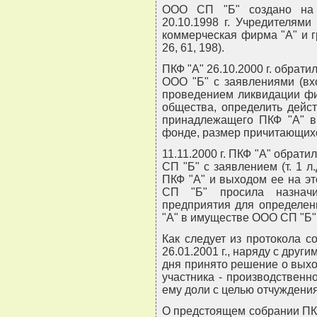
ООО СП "Б" создано на 
20.10.1998 г. Учредителям
коммерческая фирма "А" и гр
26, 61, 198).
ПКФ "А" 26.10.2000 г. обрат
ООО "Б" с заявлениями (вхо
проведением ликвидации ф
общества, определить дейс
принадлежащего ПКФ "А" в 
фонде, размер причитающих
11.11.2000 г. ПКФ "А" обрат
СП "Б" с заявлением (т. 1 л.
ПКФ "А" и выходом ее на э
СП "Б" просила назначи
предприятия для определен
"А" в имуществе ООО СП "Б"
Как следует из протокола 
26.01.2001 г., наряду с дру
дня принято решение о выхо
участника - производствен
ему доли с целью отчуждения
О предстоящем собрании ПК