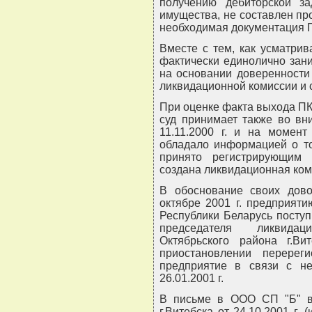
получению дебиторской за
имущества, не составлен пр
необходимая документация П
Вместе с тем, как усматрив
фактически единолично зан
на основании доверенности
ликвидационной комиссии и 
При оценке факта выхода ПК
суд принимает также во вн
11.11.2000 г. и на момен
обладало информацией о то
принято регистрирующим
создана ликвидационная ком
В обоснование своих дово
октябре 2001 г. предприяти
Республики Беларусь поступ
председателя ликвида
Октябрьского района г.Ви
приостановлении перере
предприятие в связи с не
26.01.2001 г.
В письме в ООО СП "Б" в
г.Витебска от 24.10.2001 г. 