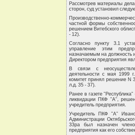
Рассмотрев материалы дела
сторон, суд установил следу
Производственно-коммерч
частной формы собственнос
решением Витебского облиспол
- 12).
Согласно пункту 3.1 уст
управление этим предпр
назначаемым на должность 
Директором предприятия явл
В связи с неосуществле
деятельности с мая 1999 г
комитет принял решение N 331
л.д. 35 - 37).
Ранее в газете "Республика" 
ликвидации ПКФ "А", решен
учредитель предприятия.
Учредитель ПКФ "А" Иван
Администрации Октябрьского
33ра был назначен члено
предприятия как его собственн