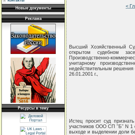
Контакты
< Г
Новые документы
Реклама
Высший Хозяйственный Суд
открытом судебном за
Производственно-коммерчес
унитарному производстве
недействительным решения 
26.01.2001 г.,
Ресурсы в тему
Истец просит суд признат
участников ООО СП "Б" N 1 о
выходе и выделении доли бе