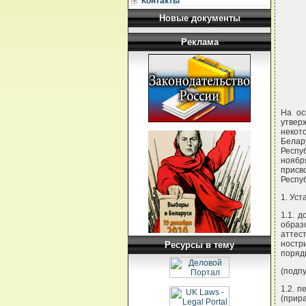
Контакты
Новые документы
Реклама
На ос
утвер
некот
Белар
Респу
ноябр
присв
Респу
1. Уст
1.1. 
образ
аттес
ностр
Ресурсы в тему
поряд
(подпу
1.2. 
(прир