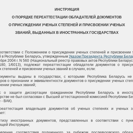
ИНСТРУКЦИЯ
О ПОРЯДКЕ ПЕРЕАТТЕСТАЦИИ ОБЛАДАТЕЛЕЙ ДОКУМЕНТОВ
О ПРИСУЖДЕНИИ УЧЕНЫХ СТЕПЕНЕЙ И ПРИСВОЕНИИ УЧЕНЫХ
ЗВАНИЙ, ВЫДАННЫХ В ИНОСТРАННЫХ ГОСУДАРСТВАХ
соответствии с Положением о присуждении ученых степеней и присвоении 
й в Республике Беларусь, утвержденным
Указом Президента Республики Бела
бря 2004 г. N 560 (Национальный реестр правовых актов Республики Беларус
 180, 1/6013), подлежат переаттестации обладатели документов о прису
 степеней и присвоении ученых званий в случаях, если:
окументы выданы в государствах, с которыми Республика Беларусь не
оров о признании и эквивалентности документов о присуждении ученых сте
оении ученых званий;
с о защите диссертации гражданином Республики Беларусь в иност
арстве не был согласован с Высшей аттестационной комиссией Республики Б
 - ВАК).
реаттестация владельцев документов об ученых степенях и ученых з
ает:
ртизу иностранных документов, представленных в соответствии с пун
ящей Инструкции;
овление соответствия полученного за рубежом послевузовского образ