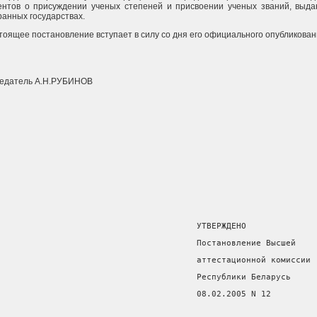
ентов о присуждении ученых степеней и присвоении ученых званий, выда
ранных государствах.
стоящее постановление вступает в силу со дня его официального опубликован
едатель А.Н.РУБИНОВ
                                        УТВЕРЖДЕНО
                                        Постановление Высшей
                                        аттестационной комиссии
                                        Республики Беларусь
                                        08.02.2005 N 12