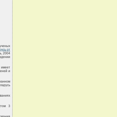
ученых
русь от
ь, 2004
ждении
 имеет
пеней и
ранном
еларусь
ваниях
ктом 3
ования