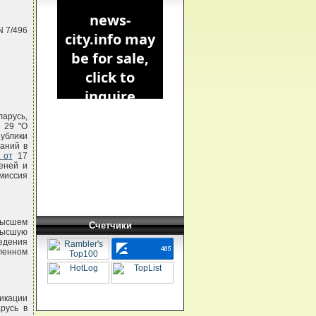
N 7/496
арусь,
 29 "О
ублики
ваний в
 от
17
еней и
миссия
 высшем
Счетчики
Высшую
едения
ленном
фикации
русь в