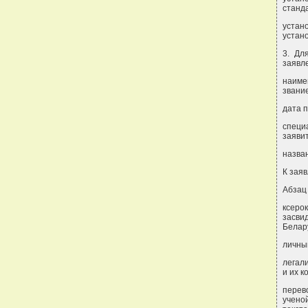
станд
устан
устан
3. Дл
заявл
наиме
звание
дата 
специа
заяви
назва
К зая
Абзац 
ксеро
засви
Белар
личный
легал
и их к
перев
учено