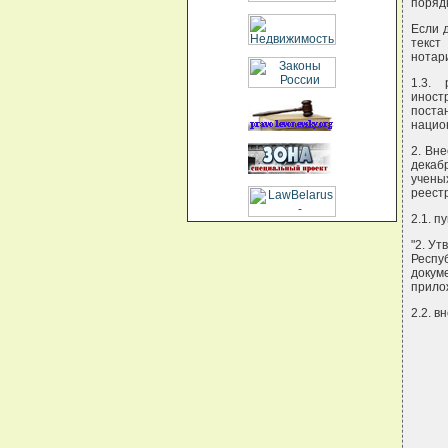
поряд
Если 
текст
нотар
1.3.
инос
пост
нацио
2. Вн
декаб
учены
реестр
2.1. п
"2. У
Респу
докум
прило
2.2. в