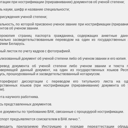
ртации при нострификации (приравнивании) документов об ученой степени;
ль науки, шифр и название специальности;
присуждения ученой степени;
альность, по которой присвоено ученое звание при нострификации (приравн
ентов об ученом звании.
ерокопия страниц паспорта гражданина, содержащих анкетные дан
иально засвидетельствованным переводом на один из государственных 
блики Беларусь.
ный листок по учету кадров с фотографией.
ализованный документ об ученой степени либо об ученом звании и его копия.
ревод документа об ученой степени либо ученом звании и текста п
оверяющей данный документ, на один из государственных языков Респ
усь, прошнурованный и засвидетельствованный нотариусом.
втореферат диссертации с переводом его титульного листа на о
арственных языков (при нострификации (приравнивании) документа об 
и).
ета научного работника.
ись представленных документов.
ые документы по требованию ВАК, связанные с процедурой нострификации.
спорт предъявляется соискателем в ВАК лично.".
вердить прилагаемую Инструкцию о порядке переаттестации облад