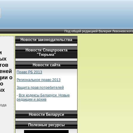
Под общей редакцией Валерия Левоневского
Новости законодательства
Новости Спецпроекта
и
"Тюрьма"
рых
тов
Новости сайта
еней
Право РБ 2013
ции о
Региональное право 2013
 о
Защита прав потребителей
ых
-
Все кодексы Беларуси. Новые
редакции и архив
года
Новости Беларуси
Полезные ресурсы