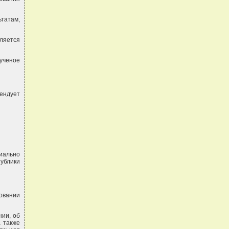
татам,
ляется
ученое
тендует
риально
ублики
зовании
ии, об
а также