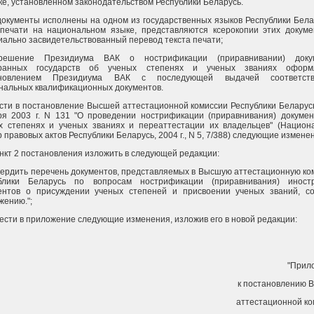
ке, установленном законодательством Республики Беларусь.
документы исполнены на одном из государственных языков Республики Бела
 печати на национальном языке, представляются ксерокопии этих докуме
иально засвидетельствованный перевод текста печати;
 решение Президиума ВАК о нострификации (приравнивании) доку
транных государств об ученых степенях и ученых званиях оформ
ановлением Президиума ВАК с последующей выдачей соответств
нальных квалификационных документов.
ести в постановление Высшей аттестационной комиссии Республики Беларус
ря 2003 г. N 131 "О проведении нострификации (приравнивания) докумен
х степенях и ученых званиях и переаттестации их владельцев" (Национ
 правовых актов Республики Беларусь, 2004 г., N 5, 7/388) следующие измене
ункт 2 постановления изложить в следующей редакции:
твердить перечень документов, представляемых в Высшую аттестационную к
блики Беларусь по вопросам нострификации (приравнивания) иност
ентов о присуждении ученых степеней и присвоении ученых званий, со
жению.";
нести в приложение следующие изменения, изложив его в новой редакции:
"Прил
к постановлению 
аттестационной ко