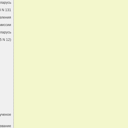
еларусь
3 N 131
овления
миссии
еларусь
5 N 12)
ученое
звание