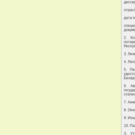
диссе
отрас
дата 
специ
докум
2. Кс
нотар
Респу
3. Лич
4. Лег
5. Пе
удост
Белар
6. А
госуд
степен
7. Анк
8. Оп
9. Ин
10. Па
3. Ут