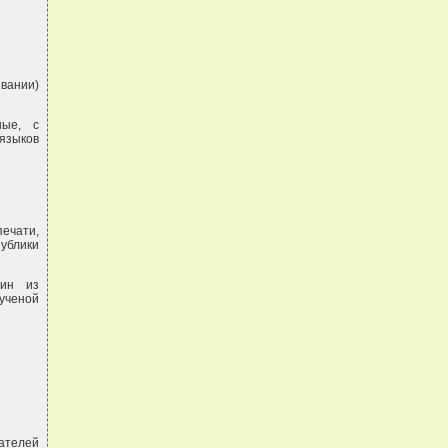
ивании)
ные, с
языков
ечати,
ублики
дин из
ученой
ателей