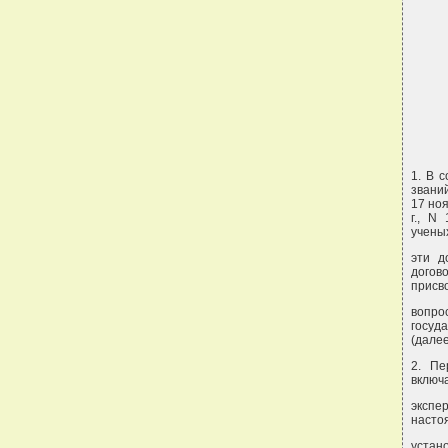
1. В 
звани
17 ноя
г., N
ученых
эти д
догов
присв
вопро
госуд
(далее
2. Пе
включ
экспе
насто
устан