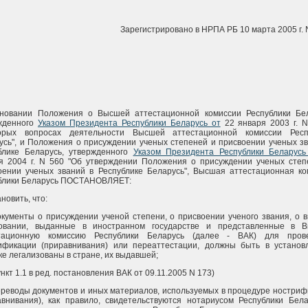
Зарегистрировано в НРПА РБ 10 марта 2005 г. 
новании Положения о Высшей аттестационной комиссии Республики Бел
жденного
Указом Президента Республики Беларусь от
22 января 2003 г. N
орых вопросах деятельности Высшей аттестационной комиссии Респ
усь", и Положения о присуждении ученых степеней и присвоении ученых з
блике Беларусь, утвержденного
Указом Президента Республики Беларусь
я 2004 г. N 560 "Об утверждении Положения о присуждении ученых степ
оении ученых званий в Республике Беларусь", Высшая аттестационная ко
блики Беларусь ПОСТАНОВЛЯЕТ:
ановить, что:
документы о присуждении ученой степени, о присвоении ученого звания, о
овании, выданные в иностранном государстве и представленные в 
тационную комиссию Республики Беларусь (далее - ВАК) для пров
ификации (приравнивания) или переаттестации, должны быть в установ
ке легализованы в стране, их выдавшей;
нкт 1.1 в ред. постановления ВАК от 09.11.2005 N 173)
переводы документов и иных материалов, используемых в процедуре ностри
авнивания), как правило, свидетельствуются нотариусом Республики Бела