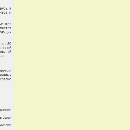
русь, а
нтов и
ментов
ляется
ующих
ь от 30
тов об
альный
ния:
омиссию
ранных
гласно
ожение
Высшей
миссии