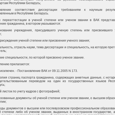
артам Республики Беларусь;
овление соответствия диссертации требованиям к научным резуль
овленным в Республике Беларусь.
я переаттестации в ученой степени или ученом звании в ВАК представ
ение гражданина, в котором указываются:
нование учреждения, присудившего ученую степень или присвоившего 
;
присуждения ученой степени или присвоения ученого звания;
льность, отрасль науки, тема диссертации и специальность, на которую пре
тель;
ние специальности, по которой присвоено ученое звание.
влению прилагаются:
исключен. - Постановление ВАК от 09.11.2005 N 173.
копия страниц паспорта гражданина, содержащих анкетные данные, с нота
детельствованным переводом на один из государственных языков Респ
усь;
 листок по учету кадров с фотографией;
изованные документы об ученой степени или ученом звании, о высшем обра
опии;
оды документов о высшем или послевузовском профессиональном образован
й степени либо об ученом звании, выданных в иностранном государстве, 