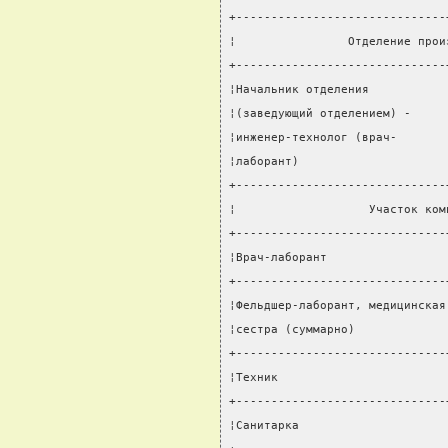
+------------------------------
¦                Отделение прои
+------------------------------
¦Начальник отделения           
¦(заведующий отделением) -     
¦инженер-технолог (врач-       
¦лаборант)                     
+------------------------------
¦                   Участок ком
+------------------------------
¦Врач-лаборант                 
+------------------------------
¦Фельдшер-лаборант, медицинская
¦сестра (суммарно)             
+------------------------------
¦Техник                        
+------------------------------
¦Санитарка                     