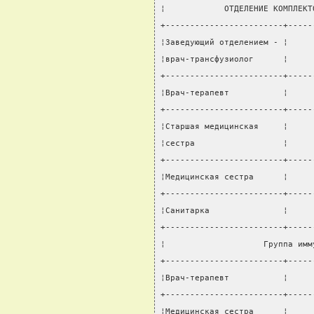
¦            ОТДЕЛЕНИЕ КОМПЛЕКТ
+------------------------+-----
¦Заведующий отделением - ¦     
¦врач-трансфузиолог      ¦     
+------------------------+-----
¦Врач-терапевт           ¦     
+------------------------+-----
¦Старшая медицинская     ¦     
¦сестра                  ¦     
+------------------------+-----
¦Медицинская сестра      ¦     
+------------------------+-----
¦Санитарка               ¦     
+------------------------+-----
¦                    Группа имм
+------------------------+-----
¦Врач-терапевт           ¦     
+------------------------+-----
¦Медицинская сестра      ¦     