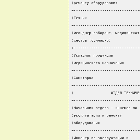
¦ремонту оборудования          
+------------------------------
¦Техник                        
+------------------------------
¦Фельдшер-лаборант, медицинская
¦сестра (суммарно)             
+------------------------------
¦Укладчик продукции            
¦медицинского назначения       
+------------------------------
¦Санитарка                     
+------------------------------
¦                 ОТДЕЛ ТЕХНИЧЕ
+------------------------------
¦Начальник отдела - инженер по 
¦эксплуатации и ремонту        
¦оборудования                  
+------------------------------
¦Инженер по эксплуатации и     