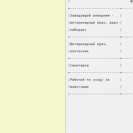
¦                             В
+------------------------+-----
¦Заведующий виварием -   ¦     
¦ветеринарный врач, врач-¦     
¦лаборант                ¦     
+------------------------+-----
¦Ветеринарный врач,      ¦     
¦зоотехник               ¦     
+------------------------+-----
¦Санитарка               ¦     
+------------------------+-----
¦Рабочий по уходу за     ¦     
¦животными               ¦     
¦------------------------+-----