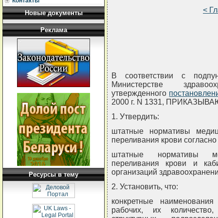
Контакты
< Г
Новые документы
Реклама
В соответствии с подпу
Министерстве здравоо
утвержденного
постановлен
2000 г. N 1331, ПРИКАЗЫВА
1. Утвердить:
штатные нормативы медиц
переливания крови согласно
штатные нормативы ме
переливания крови и каб
организаций здравоохранени
Ресурсы в тему
2. Установить, что:
конкретные наименовани
рабочих, их количество