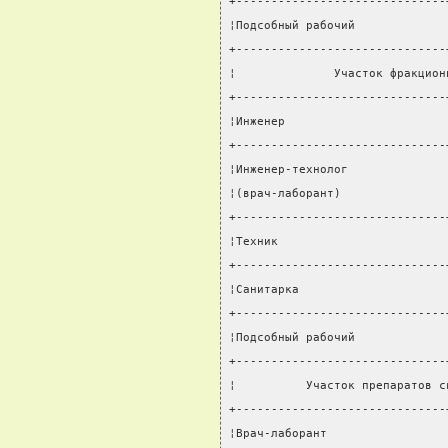
+------------------------------
¦Подсобный рабочий             
+------------------------------
¦              Участок фракцион
+------------------------------
¦Инженер                       
+------------------------------
¦Инженер-технолог              
¦(врач-лаборант)               
+------------------------------
¦Техник                        
+------------------------------
¦Санитарка                     
+------------------------------
¦Подсобный рабочий             
+------------------------------
¦          Участок препаратов с
+------------------------------
¦Врач-лаборант                 