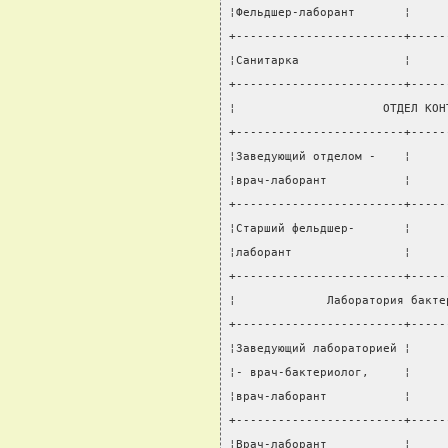
¦Фельдшер-лаборант       ¦     
+------------------------+-----
¦Санитарка               ¦     
+------------------------+-----
¦                     ОТДЕЛ КОН
+------------------------+-----
¦Заведующий отделом -    ¦     
¦врач-лаборант           ¦     
+------------------------+-----
¦Старший фельдшер-       ¦     
¦лаборант                ¦     
+------------------------+-----
¦             Лаборатория бакте
+------------------------+-----
¦Заведующий лабораторией ¦     
¦- врач-бактериолог,     ¦     
¦врач-лаборант           ¦     
+------------------------+-----
¦Врач-лаборант           ¦     