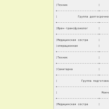
¦Техник                  ¦     
+------------------------+-----
¦            Группа долгосрочно
+------------------------+-----
¦Врач-трансфузиолог      ¦     
+------------------------+-----
¦Медицинская сестра      ¦     
¦операционная            ¦     
+------------------------+-----
¦Техник                  ¦     
+------------------------+-----
¦Санитарка               ¦     
+------------------------+-----
¦              Группа подготовк
+------------------------------
¦                          Моеч
+------------------------+-----
¦Медицинская сестра      ¦     