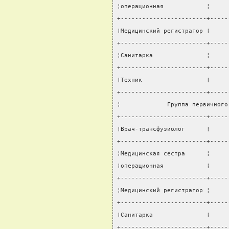
¦операционная            ¦     
+------------------------+-----
¦Медицинский регистратор ¦     
+------------------------+-----
¦Санитарка               ¦     
+------------------------+-----
¦Техник                  ¦     
+------------------------+-----
¦             Группа первичного
+------------------------+-----
¦Врач-трансфузиолог      ¦     
+------------------------+-----
¦Медицинская сестра      ¦     
¦операционная            ¦     
+------------------------+-----
¦Медицинский регистратор ¦     
+------------------------+-----
¦Санитарка               ¦     
+------------------------+-----