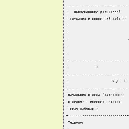
-------------------------------
¦   Наименование должностей    
¦ служащих и профессий рабочих 
¦                              
¦                              
¦                              
¦                              
¦                              
+------------------------------
¦              1               
+------------------------------
¦                      ОТДЕЛ ПР
+------------------------------
¦Начальник отдела (заведующий  
¦отделом) - инженер-технолог   
¦(врач-лаборант)               
+------------------------------
¦Технолог                      