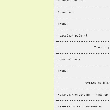
¦Фельдшер-лаборант             
+------------------------------
¦Санитарка                     
+------------------------------
¦Техник                        
+------------------------------
¦Подсобный рабочий             
+------------------------------
¦                     Участок у
+------------------------------
¦Врач-лаборант                 
+------------------------------
¦Техник                        
+------------------------------
¦                Отделение высу
+------------------------------
¦Начальник отделения - инженер 
+------------------------------
¦Инженер по эксплуатации и     