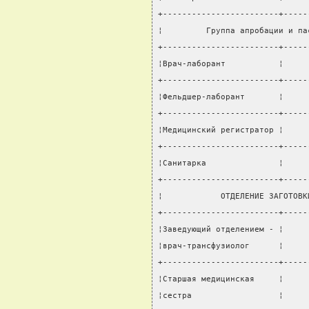
+------------------------+-----
¦         Группа апробации и па
+------------------------+-----
¦Врач-лаборант           ¦     
+------------------------+-----
¦Фельдшер-лаборант       ¦     
+------------------------+-----
¦Медицинский регистратор ¦     
+------------------------+-----
¦Санитарка               ¦     
+------------------------+-----
¦            ОТДЕЛЕНИЕ ЗАГОТОВК
+------------------------+-----
¦Заведующий отделением - ¦     
¦врач-трансфузиолог      ¦     
+------------------------+-----
¦Старшая медицинская     ¦     
¦сестра                  ¦     