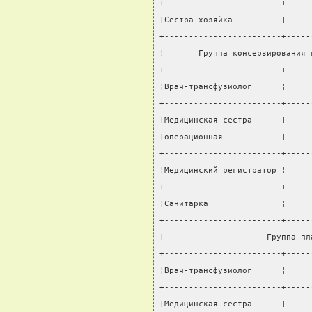
+------------------------+-----
¦Сестра-хозяйка          ¦     
+------------------------+-----
¦       Группа консервирования 
+------------------------+-----
¦Врач-трансфузиолог      ¦     
+------------------------+-----
¦Медицинская сестра      ¦     
¦операционная            ¦     
+------------------------+-----
¦Медицинский регистратор ¦     
+------------------------+-----
¦Санитарка               ¦     
+------------------------+-----
¦                     Группа пл
+------------------------+-----
¦Врач-трансфузиолог      ¦     
+------------------------+-----
¦Медицинская сестра      ¦     