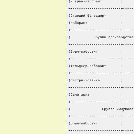
¦- врач-лаборант         ¦     
+------------------------+-----
¦Старший фельдшер-       ¦     
¦лаборант                ¦     
+------------------------+-----
¦           Группа производства
+------------------------+-----
¦Врач-лаборант           ¦     
+------------------------+-----
¦Фельдшер-лаборант       ¦     
+------------------------+-----
¦Сестра-хозяйка          ¦     
+------------------------+-----
¦Санитарка               ¦     
+------------------------+-----
¦               Группа иммуноло
+------------------------+-----
¦Врач-лаборант           ¦     
+------------------------+-----