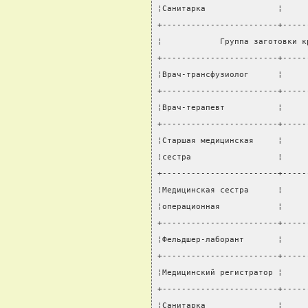
¦Санитарка               ¦     
+------------------------+-----
¦            Группа заготовки к
+------------------------+-----
¦Врач-трансфузиолог      ¦     
+------------------------+-----
¦Врач-терапевт           ¦     
+------------------------+-----
¦Старшая медицинская     ¦     
¦сестра                  ¦     
+------------------------+-----
¦Медицинская сестра      ¦     
¦операционная            ¦     
+------------------------+-----
¦Фельдшер-лаборант       ¦     
+------------------------+-----
¦Медицинский регистратор ¦     
+------------------------+-----
¦Санитарка               ¦     