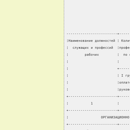
-------------------------+-----
¦Наименование должностей ¦ Коли
¦  служащих и профессий  ¦профе
¦        рабочих         ¦  по 
¦                        ¦     
¦                        +-----
¦                        ¦ I гр
¦                        ¦оплат
¦                        ¦руков
+------------------------+-----
¦           1            ¦     
+------------------------+-----
¦                ОРГАНИЗАЦИОННО
+------------------------+-----