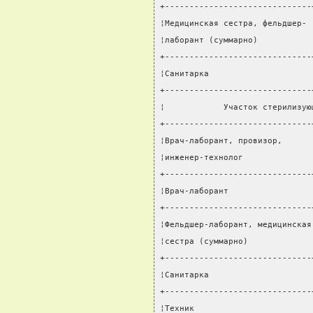
+------------------------------
¦Медицинская сестра, фельдшер- 
¦лаборант (суммарно)           
+------------------------------
¦Санитарка                     
+------------------------------
¦            Участок стерилизую
+------------------------------
¦Врач-лаборант, провизор,      
¦инженер-технолог              
+------------------------------
¦Врач-лаборант                 
+------------------------------
¦Фельдшер-лаборант, медицинская
¦сестра (суммарно)             
+------------------------------
¦Санитарка                     
+------------------------------
¦Техник                        