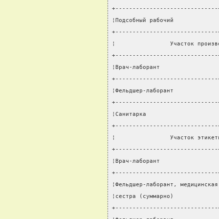
+------------------------------
¦Подсобный рабочий             
+------------------------------
¦                Участок произв
+------------------------------
¦Врач-лаборант                 
+------------------------------
¦Фельдшер-лаборант             
+------------------------------
¦Санитарка                     
+------------------------------
¦                Участок этикет
+------------------------------
¦Врач-лаборант                 
+------------------------------
¦Фельдшер-лаборант, медицинская
¦сестра (суммарно)             
+------------------------------