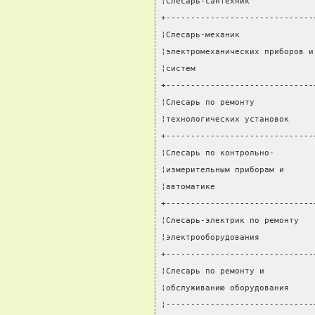
¦Слесарь-сантехник             
+------------------------------
¦Слесарь-механик               
¦электромеханических приборов и
¦систем                        
+------------------------------
¦Слесарь по ремонту            
¦технологических установок     
+------------------------------
¦Слесарь по контрольно-        
¦измерительным приборам и      
¦автоматике                    
+------------------------------
¦Слесарь-электрик по ремонту   
¦электрооборудования           
+------------------------------
¦Слесарь по ремонту и          
¦обслуживанию оборудования     
¦------------------------------