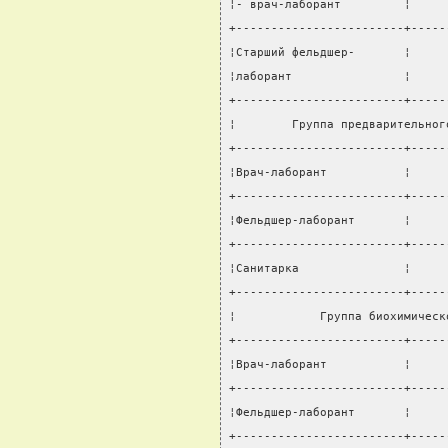
¦- врач-лаборант         ¦     
+------------------------+-----
¦Старший фельдшер-       ¦     
¦лаборант                ¦     
+------------------------+-----
¦        Группа предварительног
+------------------------+-----
¦Врач-лаборант           ¦     
+------------------------+-----
¦Фельдшер-лаборант       ¦     
+------------------------+-----
¦Санитарка               ¦     
+------------------------+-----
¦            Группа биохимическ
+------------------------+-----
¦Врач-лаборант           ¦     
+------------------------+-----
¦Фельдшер-лаборант       ¦     
+------------------------+-----