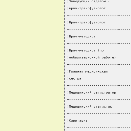
¦Заведующий отделом -    ¦     
¦врач-трансфузиолог      ¦     
+------------------------+-----
¦Врач-трансфузиолог      ¦     
+------------------------+-----
¦Врач-методист           ¦     
+------------------------+-----
¦Врач-методист (по       ¦     
¦мобилизационной работе) ¦     
+------------------------+-----
¦Главная медицинская     ¦     
¦сестра                  ¦     
+------------------------+-----
¦Медицинский регистратор ¦     
+------------------------+-----
¦Медицинский статистик   ¦     
+------------------------+-----
¦Санитарка               ¦     
+------------------------+-----