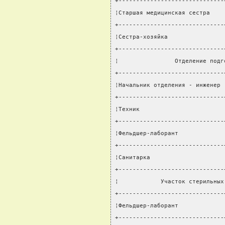
+------------------------------
¦Старшая медицинская сестра    
+------------------------------
¦Сестра-хозяйка                
+------------------------------
¦                Отделение подг
+------------------------------
¦Начальник отделения - инженер 
+------------------------------
¦Техник                        
+------------------------------
¦Фельдшер-лаборант             
+------------------------------
¦Санитарка                     
+------------------------------
¦            Участок стерильных
+------------------------------
¦Фельдшер-лаборант             
+------------------------------