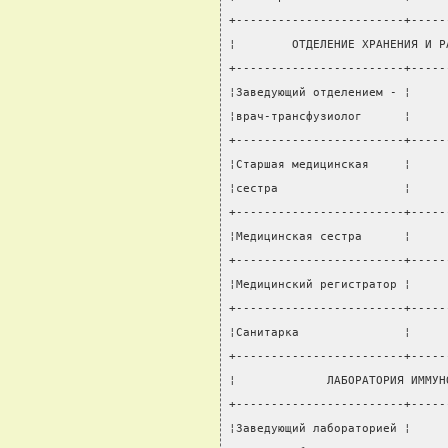
+------------------------+-----
¦        ОТДЕЛЕНИЕ ХРАНЕНИЯ И Р
+------------------------+-----
¦Заведующий отделением - ¦     
¦врач-трансфузиолог      ¦     
+------------------------+-----
¦Старшая медицинская     ¦     
¦сестра                  ¦     
+------------------------+-----
¦Медицинская сестра      ¦     
+------------------------+-----
¦Медицинский регистратор ¦     
+------------------------+-----
¦Санитарка               ¦     
+------------------------+-----
¦             ЛАБОРАТОРИЯ ИММУН
+------------------------+-----
¦Заведующий лабораторией ¦     