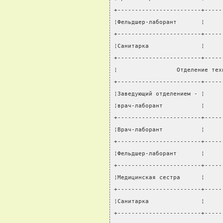
+------------------------+-----
¦Фельдшер-лаборант       ¦     
+------------------------+-----
¦Санитарка               ¦     
+------------------------+-----
¦                 Отделение тех
+------------------------+-----
¦Заведующий отделением - ¦     
¦врач-лаборант           ¦     
+------------------------+-----
¦Врач-лаборант           ¦     
+------------------------+-----
¦Фельдшер-лаборант       ¦     
+------------------------+-----
¦Медицинская сестра      ¦     
+------------------------+-----
¦Санитарка               ¦     
+------------------------+-----