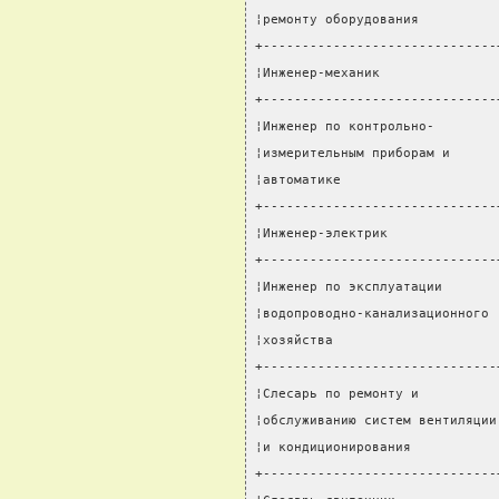
¦ремонту оборудования          
+------------------------------
¦Инженер-механик               
+------------------------------
¦Инженер по контрольно-        
¦измерительным приборам и      
¦автоматике                    
+------------------------------
¦Инженер-электрик              
+------------------------------
¦Инженер по эксплуатации       
¦водопроводно-канализационного 
¦хозяйства                     
+------------------------------
¦Слесарь по ремонту и          
¦обслуживанию систем вентиляции
¦и кондиционирования           
+------------------------------