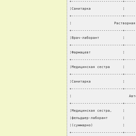
+------------------------+-----
¦Санитарка               ¦     
+------------------------+-----
¦                    Растворная
+------------------------+-----
¦Врач-лаборант           ¦     
+------------------------+-----
¦Фармацевт               ¦     
+------------------------+-----
¦Медицинская сестра      ¦     
+------------------------+-----
¦Санитарка               ¦     
+------------------------+-----
¦                           Авт
+------------------------+-----
¦Медицинская сестра,     ¦     
¦фельдшер-лаборант       ¦     
¦(суммарно)              ¦     
+------------------------+-----