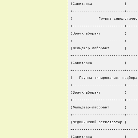
¦Санитарка               ¦     
+------------------------+-----
¦            Группа серологичес
+------------------------+-----
¦Врач-лаборант           ¦     
+------------------------+-----
¦Фельдшер-лаборант       ¦     
+------------------------+-----
¦Санитарка               ¦     
+------------------------+-----
¦   Группа типирования, подбора
+------------------------+-----
¦Врач-лаборант           ¦     
+------------------------+-----
¦Фельдшер-лаборант       ¦     
+------------------------+-----
¦Медицинский регистратор ¦     
+------------------------+-----
¦Санитарка               ¦     