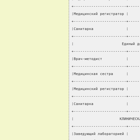
+------------------------+-----
¦Медицинский регистратор ¦     
+------------------------+-----
¦Санитарка               ¦     
+------------------------+-----
¦                      Единый д
+------------------------+-----
¦Врач-методист           ¦     
+------------------------+-----
¦Медицинская сестра      ¦     
+------------------------+-----
¦Медицинский регистратор ¦     
+------------------------+-----
¦Санитарка               ¦     
+------------------------+-----
¦                     КЛИНИЧЕСК
+------------------------+-----
¦Заведующий лабораторией ¦     