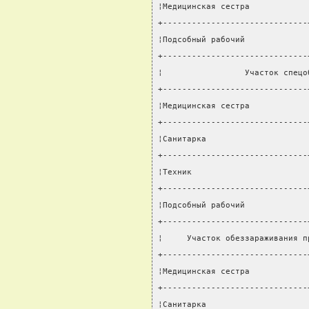
¦Медицинская сестра            
+------------------------------
¦Подсобный рабочий             
+------------------------------
¦                 Участок спецо
+------------------------------
¦Медицинская сестра            
+------------------------------
¦Санитарка                     
+------------------------------
¦Техник                        
+------------------------------
¦Подсобный рабочий             
+------------------------------
¦     Участок обеззараживания п
+------------------------------
¦Медицинская сестра            
+------------------------------
¦Санитарка                     