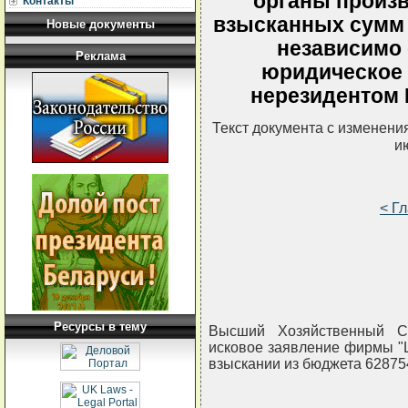
органы произв
Контакты
взысканных сумм 
Новые документы
независимо 
Реклама
юридическое 
нерезидентом 
Текст документа с изменени
и
< Г
Ресурсы в тему
Высший Хозяйственный Су
исковое заявление фирмы "L
взыскании из бюджета 628754