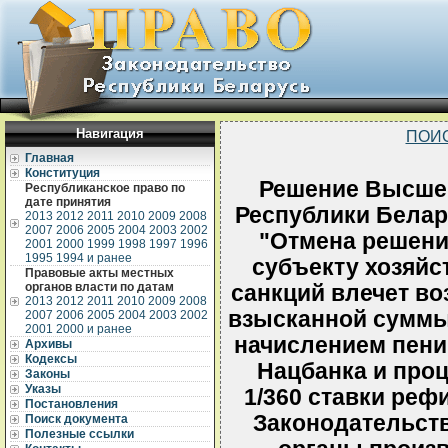
Навигация
ПОИ
Главная
Конституция
Решение Высшег
Республиканское право по
дате принятия
Республики Белару
2013
2012
2011
2010
2009
2008
2007
2006
2005
2004
2003
2002
"Отмена решени
2001
2000
1999
1998
1997
1996
1995
1994 и ранее
субъекту хозяйс
Правовые акты местных
органов власти по датам
санкций влечет во
2013
2012
2011
2010
2009
2008
взысканной суммы
2007
2006
2005
2004
2003
2002
2001
2000 и ранее
начислением пени 
Архивы
Кодексы
Нацбанка и проц
Законы
Указы
1/360 ставки реф
Постановления
Законодательст
Поиск документа
Полезные ссылки