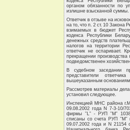
кодекса Республики Бела
органом обязанности по у
излишне взысканной суммы.
Ответчик в отзыве на исково
на то, что п. 2 ст. 10 Закона
взимаемых в бюджет Респу
кодекса Республики Белар
денежных средств плательщ
налогов на территории Рес
ответчик не оспаривает. К
прекращении производства п
подведомственен хозяйствен
В судебном заседании пр
представители ответчик
вышеуказанным основаниям
Рассмотрев материалы дела 
установил следующее.
Инспекцией МНС района г.
09.08.2002 года N 7-3-10/7
фирмы "L" - РУП "М" 103
списаны со счета РУП "М"
09.07.2002 года и N 21154 
Национального банка Ре