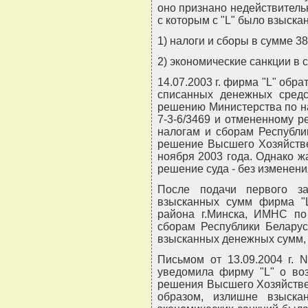
оно признано недействитель
с которым с "L" было взыскан
1) налоги и сборы в сумме 38
2) экономические санкции в 
14.07.2003 г. фирма "L" обр
списанных денежных средс
решению Министерства по н
7-3-6/3469 и отмененному р
налогам и сборам Республи
решение Высшего Хозяйстве
ноября 2003 года. Однако ж
решение суда - без изменени
После подачи первого за
взысканных сумм фирма "
района г.Минска, ИМНС по 
сборам Республики Беларус
взысканных денежных сумм, 
Письмом от 13.09.2004 г. 
уведомила фирму "L" о воз
решения Высшего Хозяйстве
образом, излишне взыск