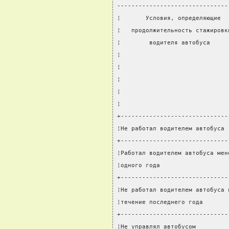
-------------------------------
¦       Условия, определяющие  
¦   продолжительность стажировк
¦        водителя автобуса     
¦                              
¦                              
¦                              
¦                              
¦                              
+------------------------------
¦Не работал водителем автобуса 
+------------------------------
¦Работал водителем автобуса мен
¦одного года                   
+------------------------------
¦Не работал водителем автобуса 
¦течение последнего года       
+------------------------------
¦Не управлял автобусом         