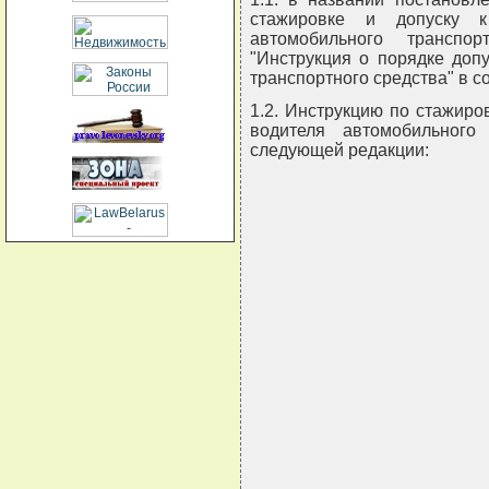
стажировке и допуску к
автомобильного транспо
"Инструкция о порядке доп
транспортного средства" в с
1.2. Инструкцию по стажиро
водителя автомобильного
следующей редакции:
                               
                               
                               
                               
                               
                               
                               
                               
                               
                               