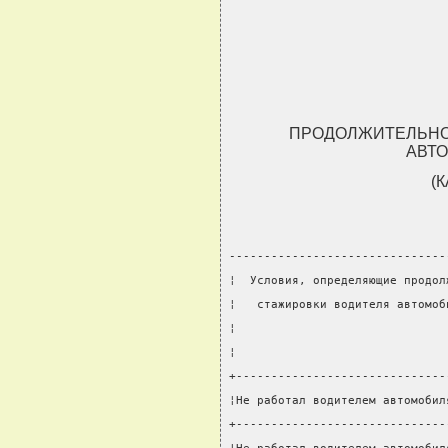
ПРОДОЛЖИТЕЛЬНО
АВТ
(
-------------------------------
¦  Условия, определяющие продол
¦   стажировки водителя автомоб
¦                              
¦                              
+------------------------------
¦Не работал водителем автомобил
+------------------------------