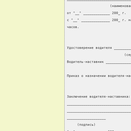
                     (наименова
от "__" _____________ 200_ г.  
с "__" ______________ 200_ г. н
часов.
Удостоверение водителя ________
                            (се
Водитель-наставник ____________
                               
Приказ о назначении водителя-на
Заключение водителя-наставника:
_______________________________
_______________________________
___________________
     (подпись)