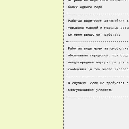
¦Не работал водителем автомобил
¦более одного года             
+------------------------------
¦Работал водителем автомобиля-т
¦управлял маркой и моделью авто
¦котором предстоит работать    
+------------------------------
¦Работал водителем автомобиля-т
¦обслуживал городской, пригород
¦междугородный маршрут регулярн
¦сообщения (в том числе экспрес
+------------------------------
¦В случаях, если не требуется с
¦вышеуказанным условиям        
¦------------------------------