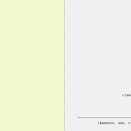
                               
                           стаж
     __________________________
               (фамилия, имя, о
_______________________________