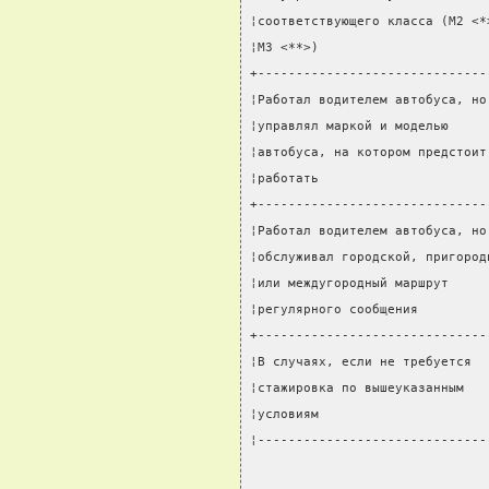
¦соответствующего класса (М2 <*
¦М3 <**>)                      
+------------------------------
¦Работал водителем автобуса, но
¦управлял маркой и моделью     
¦автобуса, на котором предстоит
¦работать                      
+------------------------------
¦Работал водителем автобуса, но
¦обслуживал городской, пригород
¦или междугородный маршрут     
¦регулярного сообщения         
+------------------------------
¦В случаях, если не требуется  
¦стажировка по вышеуказанным   
¦условиям                      
¦------------------------------