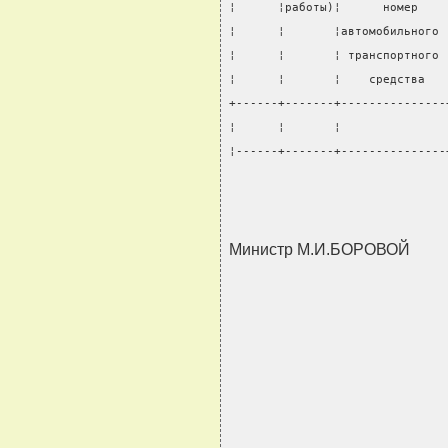
¦      ¦работы)¦      номер    
¦      ¦       ¦автомобильного 
¦      ¦       ¦ транспортного 
¦      ¦       ¦    средства   
+------+-------+---------------
¦      ¦       ¦               
¦------+-------+---------------
                               
Министр М.И.БОРОВОЙ