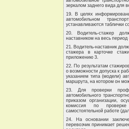
автомобильное транспортно
зеркалом заднего вида для в
19. В целях информирован
автомобильном транспо
устанавливаются таблички с
20. Водитель-стажер до
наставником на весь период
21. Водитель-наставник долж
стажера в карточке стаж
приложению 3.
22. По результатам стажиро
о возможности допуска к раб
указанием типа (модели) ав
маршрута, на котором он мож
23. Для проверки профе
автомобильного транспортн
приказом организации, осу
комиссия по проверке 
самостоятельной работе (дал
24. На основании заключе
перевозчик принимает решен