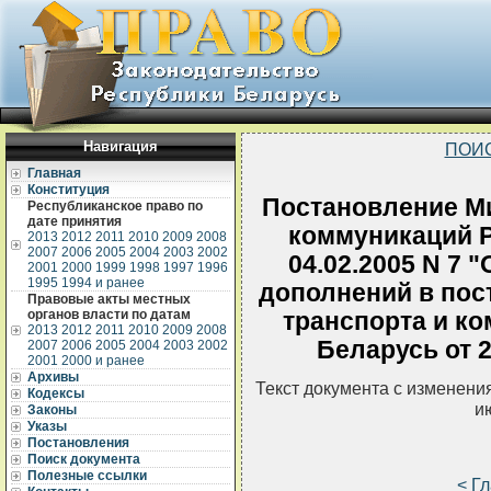
Навигация
ПОИ
Главная
Конституция
Постановление Ми
Республиканское право по
дате принятия
коммуникаций Р
2013
2012
2011
2010
2009
2008
2007
2006
2005
2004
2003
2002
04.02.2005 N 7 
2001
2000
1999
1998
1997
1996
1995
1994 и ранее
дополнений в пос
Правовые акты местных
органов власти по датам
транспорта и к
2013
2012
2011
2010
2009
2008
Беларусь от 2
2007
2006
2005
2004
2003
2002
2001
2000 и ранее
Архивы
Текст документа с изменени
Кодексы
и
Законы
Указы
Постановления
Поиск документа
Полезные ссылки
< Г