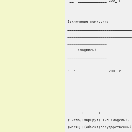
"__" ______________ 200_ г.
Заключение комиссии:
_______________________________
_______________________________
___________________
     (подпись)
___________________
___________________
"__" ______________ 200_ г.
                               
-------+-------+---------------
¦Число,¦Маршрут¦ Тип (модель), 
¦месяц ¦(объект¦государственный