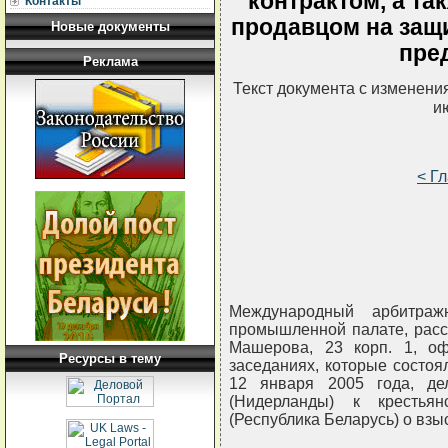
контрактом, а та
Контакты
продавцом на защи
Новые документы
пре
Реклама
Текст документа с изменени
и
< Г
Международный арбитраж
промышленной палате, рассм
Машерова, 23 корп. 1, оф
Ресурсы в тему
заседаниях, которые состоял
12 января 2005 года, д
(Нидерланды) к крестьян
(Республика Беларусь) о взы