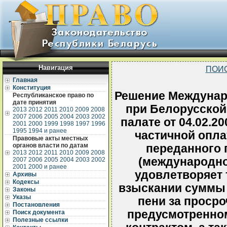
Навигация
ПОИ
Главная
Конституция
Решение Междунар
Республиканское право по
дате принятия
при Белорусско
2013
2012
2011
2010
2009
2008
2007
2006
2005
2004
2003
2002
палате от 04.02.20
2001
2000
1999
1998
1997
1996
1995
1994 и ранее
частичной опла
Правовые акты местных
органов власти по датам
переданного 
2013
2012
2011
2010
2009
2008
(международно
2007
2006
2005
2004
2003
2002
2001
2000 и ранее
удовлетворяет 
Архивы
Кодексы
взыскании суммы 
Законы
Указы
пени за просро
Постановления
предусмотренно
Поиск документа
Полезные ссылки