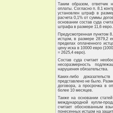
Таким образом, ответчик 
оплаты. Согласно п. 8.1 конт
установлен штраф в разме
расчета 0,1% от суммы дого
основании состав суда счит
штрафа в размере 11,6 евро.
Предусмотренная пунктом 8.
истцом, в размере 2879,2 
пределах оплаченного истц
цену иска в 10000 евро (1000
= 2625,4 евро).
Состав суда считает необо
несоразмерность подлежа
нарушения обязательства.
Каких-либо доказательст
представлено не было. Разм
договора, а просрочка в о
более 10 месяцев.
Также на основании стате
международной купли-про
считает обоснованным взы
понесенных истцом на защит