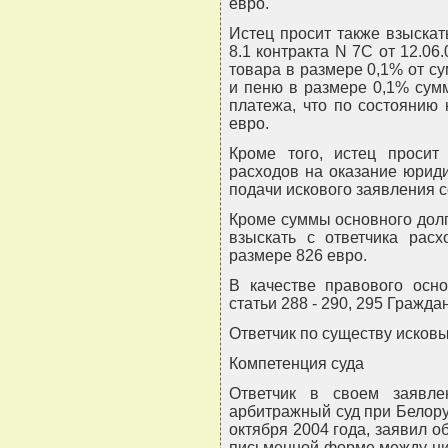
евро.
Истец просит также взыскат
8.1 контракта N 7С от 12.06
товара в размере 0,1% от су
и пеню в размере 0,1% сум
платежа, что по состоянию 
евро.
Кроме того, истец просит
расходов на оказание юрид
подачи искового заявления с
Кроме суммы основного долг
взыскать с ответчика рас
размере 826 евро.
В качестве правового осно
статьи 288 - 290, 295 Гражда
Ответчик по существу исковы
Компетенция суда
Ответчик в своем заявл
арбитражный суд при Белор
октября 2004 года, заявил о
письменной форме между ним