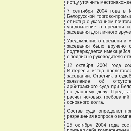
истцу уточнить местонахожде
7 сентября 2004 года в 
Белорусской торгово-промы
от истца с указанием почтов
уведомление о времени и 
заседания для личного вруче
Уведомление о времени и м
заседания было вручено о
подтверждается имеющейся 
с подписью руководителя отв
12 октября 2004 года сос
Интересы истца представл
заседании. Ответчик в суде
заявление об отсутст
арбитражного суда при Бел
по данному делу. Предста
расчет исковых требований
основного долга.
Состав суда определил пр
разрешения вопроса о компе
25 октября 2004 года сос
признал себя компетентным 