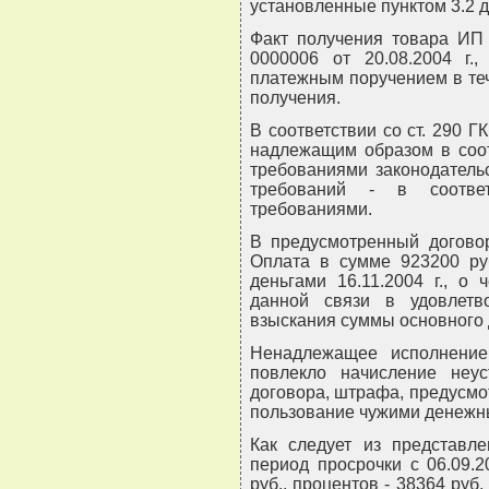
установленные пунктом 3.2 д
Факт получения товара ИП
0000006 от 20.08.2004 г.
платежным поручением в теч
получения.
В соответствии со ст. 290 
надлежащим образом в соот
требованиями законодательс
требований - в соотве
требованиями.
В предусмотренный договор
Оплата в сумме 923200 ру
деньгами 16.11.2004 г., о 
данной связи в удовлетв
взыскания суммы основного д
Ненадлежащее исполнение 
повлекло начисление неус
договора, штрафа, предусмот
пользование чужими денежны
Как следует из представле
период просрочки с 06.09.20
руб., процентов - 38364 ру