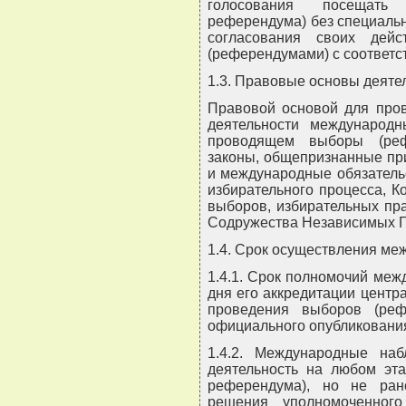
голосования посещать 
референдума) без специаль
согласования своих дей
(референдумами) с соответ
1.3. Правовые основы деят
Правовой основой для про
деятельности международн
проводящем выборы (реф
законы, общепризнанные пр
и международные обязательс
избирательного процесса, К
выборов, избирательных пра
Содружества Независимых Г
1.4. Срок осуществления м
1.4.1. Срок полномочий меж
дня его аккредитации центр
проведения выборов (реф
официального опубликования
1.4.2. Международные на
деятельность на любом эта
референдума), но не ран
решения уполномоченног