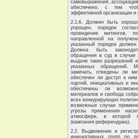
самовыражения, ассоциаций
обеспечено, с тем что
эффективной организации и 
2.1.6. Должен быть хорош
упрощен, порядок согла
проведение митингов, по
направленной на получен
указанный порядок должен 
Должна быть законодат
обращения в суд в случае 
выдаче таких разрешений и
указанных обращений. М
замечать, отведены ли ме
обеспечен ли доступ к ним
партий, инициативных и ин
обеспечены ли возможно
материалов и свобода собр
всех конкурирующих политиче
возможные случаи примен
угрозы применения наси
атмосфере, в которой п
(кампания референдума).
2.2. Выдвижение и регистр
инициативных групп по п