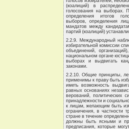
голосов избирателей, необх
(коалиций) в распределе
голосования на выборах. П
определения итогов голо
выборов, определения лиц
мандатов между кандидатам
партий (коалиций) устанавли
2.2.9. Международный набл
избирательной комиссии спи
объединений, организаций)
национальном органе юстици
выборах и выдвигать кан
законами.
2.2.10. Общие принципы, л
применимы к праву быть из
иметь возможность выдвига
равных основаниях независ
верований, политических с
принадлежности и социально
к лицам, желающим быть из
ограничения, в частности 
стране в течение определен
должны быть ясными и пр
предписания, которые могу