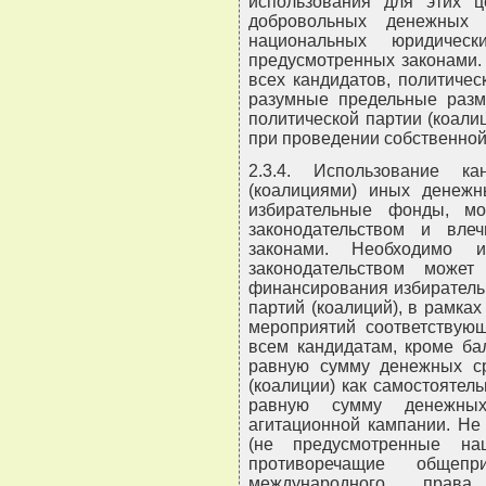
использования для этих ц
добровольных денежных 
национальных юридиче
предусмотренных законами.
всех кандидатов, политичес
разумные предельные разм
политической партии (коали
при проведении собственной
2.3.4. Использование ка
(коалициями) иных денежн
избирательные фонды, м
законодательством и влеч
законами. Необходимо 
законодательством може
финансирования избиратель
партий (коалиций), в рамка
мероприятий соответствую
всем кандидатам, кроме ба
равную сумму денежных ср
(коалиции) как самостоятел
равную сумму денежны
агитационной кампании. Не
(не предусмотренные на
противоречащие общеп
международного права