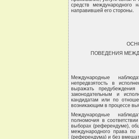
средств международного н
направившей его стороны.
ОСН
ПОВЕДЕНИЯ МЕЖД
Международные наблюд
непредвзятость в исполн
выражать предубеждения
законодательным и испол
кандидатам или по отноше
возникающим в процессе вы
Международные наблюд
полномочия в соответствии
выборах (референдуме), о
международного права по 
(референдума) и без вмеша