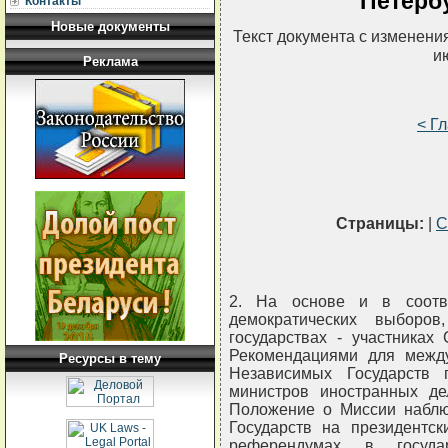
Петербу
Контакты
Новые документы
Текст документа с изменени
и
Реклама
< Г
Страницы:
|
С
2. На основе и в соотв
демократических выборо
государствах - участниках
Рекомендациями для межд
Ресурсы в тему
Независимых Государств
министров иностранных д
Положение о Миссии наблю
Государств на президентск
референдумах в госуда