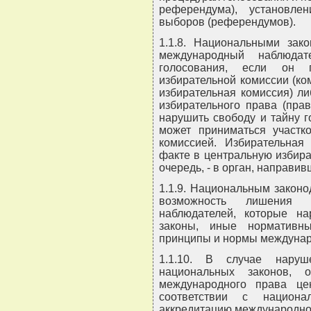
референдума), установлен
выборов (референдумов).
1.1.8. Национальными зак
международный наблюда
голосования, если он п
избирательной комиссии (ко
избирательная комиссия) л
избирательного права (пра
нарушить свободу и тайну 
может приниматься участк
комиссией. Избирательная
факте в центральную избира
очередь, - в орган, направ
1.1.9. Национальным закон
возможность лишения 
наблюдателей, которые н
законы, иные нормативн
принципы и нормы междунар
1.1.10. В случае наруш
национальных законов, 
международного права це
соответствии с национа
аккредитацию международно