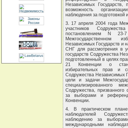
Независимых Государств, 
возможность организац
наблюдения за подготовкой
3. 17 апреля 2004 года Ме
участников Содружеств
постановлением N 23-
Межгосударственном из
Независимых Государств и н
СНГ для рассмотрения в у
государств Содружества Нез
подготовленный в целях пра
21 Конвенции о станд
избирательных прав и с
Содружества Независимых Го
цели и задачи Межгосудар
специализированного меж
Содружества, призванного 
за выборами и референд
Конвенции.
4. В практическом план
наблюдателей Содруже
наблюдению за выборами
международными наблюда