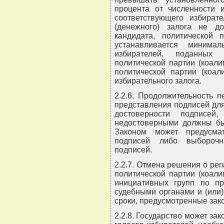
процента от численности и
соответствующего избирате
(денежного) залога не 
кандидата, политической 
устанавливается минимал
избирателей, поданных 
политической партии (коали
политической партии (коал
избирательного залога.
2.2.6. Продолжительность 
представления подписей для
достоверности подписей
недостоверными должны бы
Законом может предусма
подписей либо выборочн
подписей.
2.2.7. Отмена решения о рег
политической партии (коал
инициативных групп по п
судебными органами и (или
сроки, предусмотренные зак
2.2.8. Государство может зак