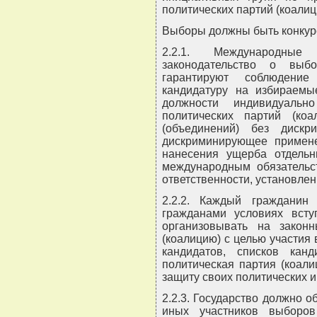
политических партий (коалиц
Выборы должны быть конкур
2.2.1. Международные
законодательство о выб
гарантируют соблюдени
кандидатуру на избираем
должности индивидуальн
политических партий (ко
(объединений) без дискр
дискриминирующее примене
нанесения ущерба отдельн
международным обязательс
ответственности, установлен
2.2.2. Каждый граждани
гражданами условиях вст
организовывать на закон
(коалицию) с целью участия
кандидатов, списков кан
политическая партия (коал
защиту своих политических и
2.2.3. Государство должно 
иных участников выборов