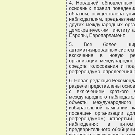
4. Новацией обновленных 
основных правил поведени
образом, осуществлена ун
наблюдателям, предъявляемы
других международных орга
демократическим институ
Европы, Европарламент.
5. Все более широк
автоматизированных систем
включения в новую ред
организации международног
средств голосования и под
референдума, определения 
6. Новая редакция Рекоменда
разделе представлены осно
с включением краткого 
международного наблюдател
объекты международного
избирательной кампании, 
посвящен организации дол
референдумом; четвертый 
наблюдения; в пятом
предварительного обобщени
итогового заключения о ме