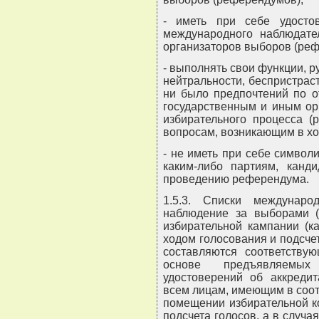
- иметь при себе удосто
международного наблюдате
организаторов выборов (реф
- выполнять свои функции, 
нейтральности, беспристраст
ни было предпочтений по о
государственным и иным ор
избирательного процесса (
вопросам, возникающим в хо
- не иметь при себе символ
каким-либо партиям, канд
проведению референдума.
1.5.3. Списки междунаро
наблюдение за выборами (
избирательной кампании (к
ходом голосования и подсче
составляются соответству
основе предъявляемых
удостоверений об аккреди
всем лицам, имеющим в соот
помещении избирательной к
подсчета голосов, а в случа