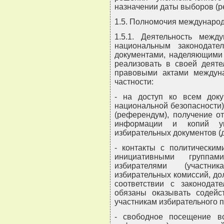
назначении даты выборов (
1.5. Полномочия междунаро
1.5.1. Деятельность межд
национальным законодате
документами, наделяющими 
реализовать в своей деяте
правовыми актами междун
частности:
- на доступ ко всем док
национальной безопасности
(референдум), получение о
информации и копий ук
избирательных документов (
- контакты с политическим
инициативными группа
избирателями (участни
избирательных комиссий, д
соответствии с законода
обязаны оказывать содейс
участникам избирательного 
- свободное посещение вс