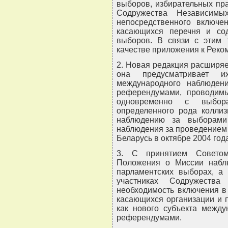
выборов, избирательных пра
Содружества Независимы
непосредственного включе
касающихся перечня и сод
выборов. В связи с этим 
качестве приложения к Реко
2. Новая редакция расширя
она предусматривает и
международного наблюден
референдумами, проводимы
одновременно с выбора
определенного рода коллиз
наблюдению за выборами
наблюдения за проведением 
Беларусь в октябре 2004 год
3. С принятием Совето
Положения о Миссии набл
парламентских выборах, а 
участниках Содружества
необходимость включения в
касающихся организации и 
как нового субъекта межд
референдумами.