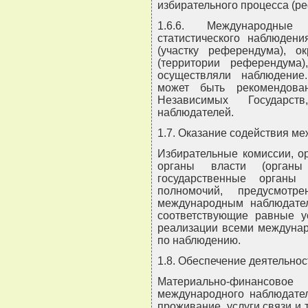
избирательного процесса (р
1.6.6. Международные
статистического наблюдени
(участку референдума), ок
(территории референдума
осуществляли наблюдение
может быть рекомендова
Независимых Государст
наблюдателей.
1.7. Оказание содействия 
Избирательные комиссии, о
органы власти (органы
государственные органы
полномочий, предусмотре
международным наблюдател
соответствующие равные у
реализации всеми междуна
по наблюдению.
1.8. Обеспечение деятельно
Материально-финансо
международного наблюдател
проживание, услуги связи и т