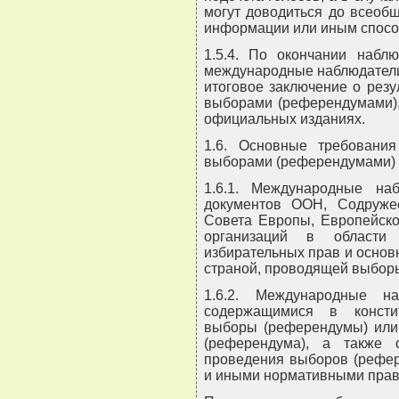
могут доводиться до всеоб
информации или иным спосо
1.5.4. По окончании набл
международные наблюдатели
итоговое заключение о рез
выборами (референдумами),
официальных изданиях.
1.6. Основные требовани
выборами (референдумами)
1.6.1. Международные на
документов ООН, Содруже
Совета Европы, Европейско
организаций в области 
избирательных прав и осно
страной, проводящей выбор
1.6.2. Международные н
содержащимися в консти
выборы (референдумы) или 
(референдума), а также 
проведения выборов (рефер
и иными нормативными прав