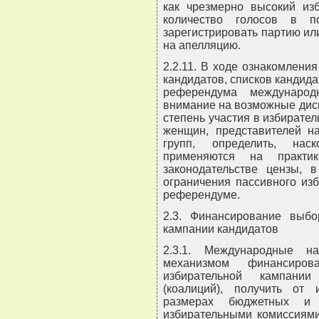
как чрезмерно высокий из
количество голосов в п
зарегистрировать партию ил
на апелляцию.
2.2.11. В ходе ознакомлени
кандидатов, списков кандид
референдума международ
внимание на возможные дис
степень участия в избирате
женщин, представителей н
групп, определить, нас
применяются на практи
законодательстве цензы, в
ограничения пассивного изб
референдуме.
2.3. Финансирование выбо
кампании кандидатов
2.3.1. Международные н
механизмом финансиро
избирательной кампании
(коалиций), получить от
размерах бюджетных и 
избирательными комиссиями