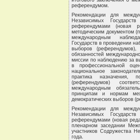
референдумом.
Рекомендации для между
Независимых Государс
референдумами (новая р
методическим документом (
международным наблюд
Государств в проведении на
выборов (референдумов),
обязанностей международно
миссии по наблюдению за в
в профессиональной оце
национальное законодат
практика назначения, 
(референдумов) соответ
международным обязатель
принципам и нормам меж
демократических выборов (
Рекомендации для между
Независимых Государс
референдумами (новая реда
пленарном заседании Межп
участников Содружества Не
года.