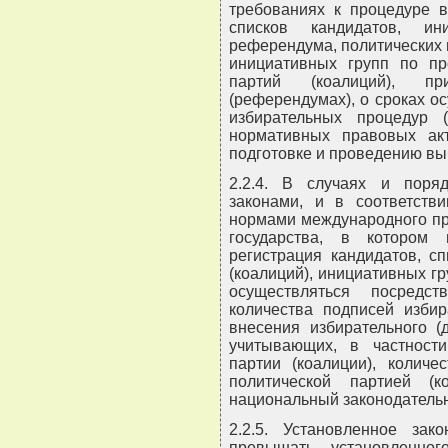
требованиях к процедуре в
списков кандидатов, и
референдума, политических п
инициативных групп по пр
партий (коалиций), п
(референдумах), о сроках о
избирательных процедур 
нормативных правовых ак
подготовке и проведению вы
2.2.4. В случаях и поря
законами, и в соответст
нормами международного пр
государства, в котором
регистрация кандидатов, с
(коалиций), инициативных 
осуществляться посредс
количества подписей избир
внесения избирательного (
учитывающих, в частности
партии (коалиции), количе
политической партией (
национальный законодательн
2.2.5. Установленное за
превышать установленног