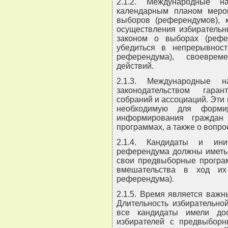
2.1.2. Международные н
календарным планом меро
выборов (референдумов), 
осуществления избирательн
законом о выборах (рефе
убедиться в непрерывност
референдума), своеврем
действий.
2.1.3. Международные н
законодательством гара
собраний и ассоциаций. Эти
необходимую для форми
информирования граждан
программах, а также о вопр
2.1.4. Кандидаты и ин
референдума должны иметь 
свои предвыборные програ
вмешательства в ход их
референдума).
2.1.5. Время является важ
Длительность избирательно
все кандидаты имели до
избирателей с предвыбор