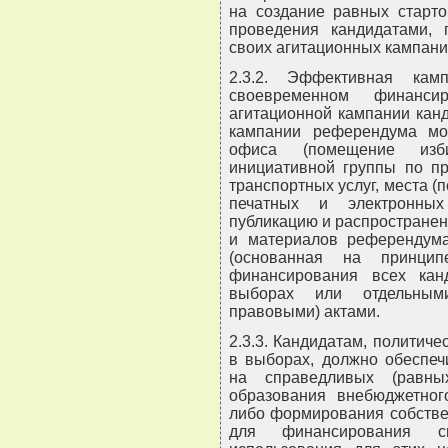
на создание равных старт
проведения кандидатами, 
своих агитационных кампани
2.3.2. Эффективная кам
своевременном финанси
агитационной кампании канд
кампании референдума мо
офиса (помещение изби
инициативной группы по пр
транспортных услуг, места (
печатных и электронных
публикацию и распростране
и материалов референдума
(основанная на принцип
финансирования всех кан
выборах или отдельными
правовыми) актами.
2.3.3. Кандидатам, политич
в выборах, должно обеспеч
на справедливых (равны
образования внебюджетног
либо формирования собстве
для финансирования с