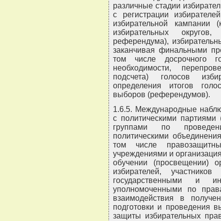
различные стадии избирател
с регистрации избирателе
избирательной кампании (
избирательных округов,
референдума), избирательн
заканчивая финальными про
том числе досрочного г
необходимости, перепров
подсчета) голосов изби
определения итогов голо
выборов (референдумов).
1.6.5. Международные набл
с политическими партиями 
группами по проведен
политическими объединения
том числе правозащитны
учреждениями и организаци
обучении (просвещении) о
избирателей, участнико
государственными и и
уполномоченными по права
взаимодействия в получе
подготовки и проведения в
защиты избирательных прав