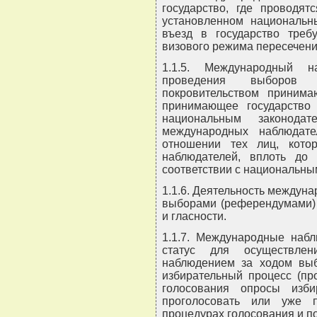
государство, где проводят
установленном национальн
въезд в государство треб
визового режима пересечени
1.1.5. Международный н
проведения выборов 
покровительством принимаю
принимающее государство
национальным законод
международных наблюдат
отношении тех лиц, кот
наблюдателей, вплоть до 
соответствии с национальны
1.1.6. Деятельность междун
выборами (референдумами) 
и гласности.
1.1.7. Международные набл
статус для осуществлен
наблюдением за ходом выб
избирательный процесс (пр
голосования опросы изб
проголосовать или уже п
процедурах голосования и по