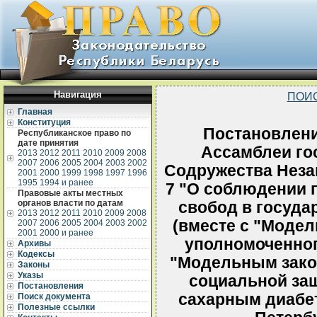
Навигация
ПОИ
Главная
Конституция
Постановлен
Республиканское право по
дате принятия
Ассамблеи гос
2013
2012
2011
2010
2009
2008
2007
2006
2005
2004
2003
2002
Содружества Неза
2001
2000
1999
1998
1997
1996
1995
1994 и ранее
7 "О соблюдении 
Правовые акты местных
органов власти по датам
свобод в госуда
2013
2012
2011
2010
2009
2008
(вместе с "Модел
2007
2006
2005
2004
2003
2002
2001
2000 и ранее
уполномоченног
Архивы
Кодексы
"Модельным зако
Законы
Указы
социальной за
Постановления
сахарным диабет
Поиск документа
Полезные ссылки