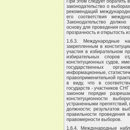
При этом следует обратить 
законодательство о выборах
рекомендаций международны
его соответствия междуна
Законодательство должно
основу для проведения плюр
прозрачность и открытость и
1.6.3. Международные н
закрепленным в конституци
участия в избирательном п
избирательных споров о
конституционных судов, им
государственных орга
информационные, статистич
правоприменительной практи
в виду, что в соответст
государств - участников СН
законом порядке разреша
конституционности выбо
устраненными препятствий,
должности; результатов вы
правильности проведения в
правомерности выборов.
1.6.4. Международные наб