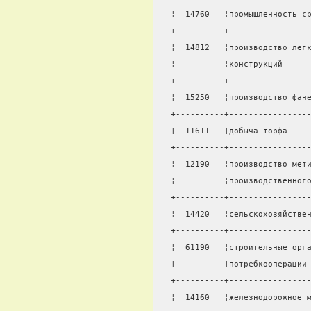
¦  14760   ¦промышленность с
+----------+----------------
¦  14812   ¦производство лег
¦          ¦конструкций     
+----------+----------------
¦  15250   ¦производство фан
+----------+----------------
¦  11611   ¦добыча торфа    
+----------+----------------
¦  12190   ¦производство мет
¦          ¦производственног
+----------+----------------
¦  14420   ¦сельскохозяйстве
+----------+----------------
¦  61190   ¦строительные орг
¦          ¦потребкооперации
+----------+----------------
¦  14160   ¦железнодорожное 