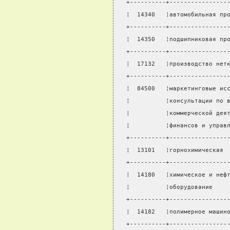
+----------+----------------
¦  14340   ¦автомобильная пр
+----------+----------------
¦  14350   ¦подшипниковая пр
+----------+----------------
¦  17132   ¦производство нет
+----------+----------------
¦  84500   ¦маркетинговые ис
¦          ¦консультации по 
¦          ¦коммерческой дея
¦          ¦финансов и управ
+----------+----------------
¦  13101   ¦горнохимическая 
+----------+----------------
¦  14180   ¦химическое и неф
¦          ¦оборудование    
+----------+----------------
¦  14182   ¦полимерное машин
+----------+----------------