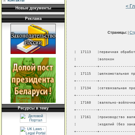
Контакты
< Г
Новые документы
Реклама
Страницы:
|
Ст
¦  17113   ¦первичная обрабо
¦          ¦волокон         
+----------+----------------
¦  17115   ¦шелкомотальная п
+----------+----------------
¦  17134   ¦сетевязальная пр
+----------+----------------
¦  17160   ¦валяльно-войлочн
Ресурсы в тему
+----------+----------------
¦  17161   ¦производство вал
¦          ¦изделий (без зак
+----------+----------------