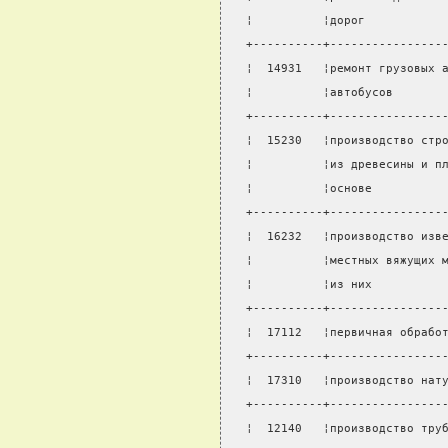
¦          ¦дорог           
+----------+----------------
¦  14931   ¦ремонт грузовых 
¦          ¦автобусов       
+----------+----------------
¦  15230   ¦производство стр
¦          ¦из древесины и п
¦          ¦основе          
+----------+----------------
¦  16232   ¦производство изв
¦          ¦местных вяжущих 
¦          ¦из них          
+----------+----------------
¦  17112   ¦первичная обрабо
+----------+----------------
¦  17310   ¦производство нат
+----------+----------------
¦  12140   ¦производство тру