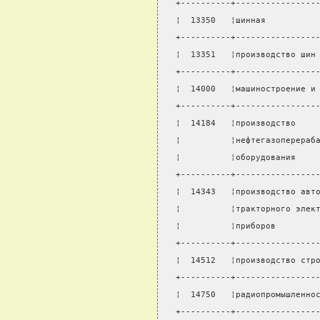
+----------+----------------
¦  13350   ¦шинная          
+----------+----------------
¦  13351   ¦производство шин
+----------+----------------
¦  14000   ¦машиностроение и
+----------+----------------
¦  14184   ¦производство    
¦          ¦нефтегазоперераб
¦          ¦оборудования    
+----------+----------------
¦  14343   ¦производство авт
¦          ¦тракторного элек
¦          ¦приборов        
+----------+----------------
¦  14512   ¦производство стр
+----------+----------------
¦  14750   ¦радиопромышленно
+----------+----------------