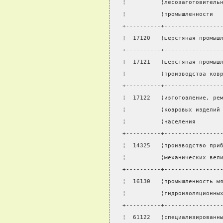
¦          ¦лесозаготовитель
¦          ¦промышленности  
+----------+----------------
¦  17120   ¦шерстяная промыш
+----------+----------------
¦  17121   ¦шерстяная промыш
¦          ¦производства ков
+----------+----------------
¦  17122   ¦изготовление, ре
¦          ¦ковровых изделий
¦          ¦населения       
+----------+----------------
¦  14325   ¦производство при
¦          ¦механических вел
+----------+----------------
¦  16130   ¦промышленность м
¦          ¦гидроизоляционны
+----------+----------------
¦  61122   ¦специализированн