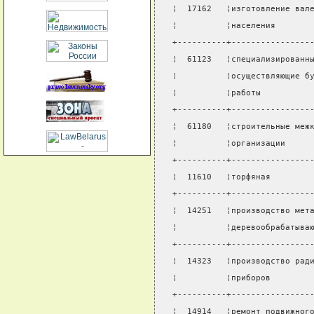
¦  17162   ¦изготовление вал
¦          ¦населения       
+----------+----------------
¦  61123   ¦специализированн
¦          ¦осуществляющие б
¦          ¦работы          
+----------+----------------
¦  61180   ¦строительные меж
¦          ¦организации     
+----------+----------------
¦  11610   ¦торфяная        
+----------+----------------
¦  14251   ¦производство мет
¦          ¦деревообрабатыва
+----------+----------------
¦  14323   ¦производство рад
¦          ¦приборов        
+----------+----------------
¦  14914   ¦ремонт подвижног