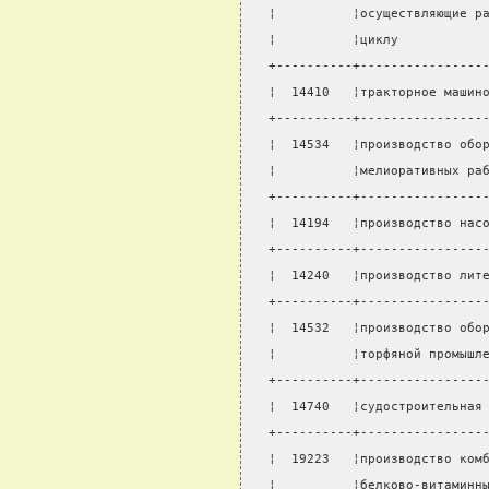
¦          ¦осуществляющие р
¦          ¦циклу           
+----------+----------------
¦  14410   ¦тракторное машин
+----------+----------------
¦  14534   ¦производство обо
¦          ¦мелиоративных ра
+----------+----------------
¦  14194   ¦производство нас
+----------+----------------
¦  14240   ¦производство лит
+----------+----------------
¦  14532   ¦производство обо
¦          ¦торфяной промышл
+----------+----------------
¦  14740   ¦судостроительная
+----------+----------------
¦  19223   ¦производство ком
¦          ¦белково-витаминн