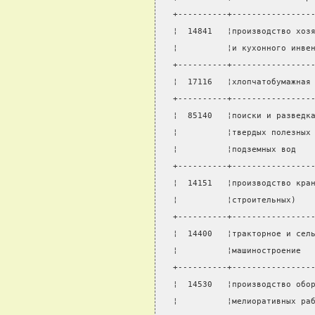
+----------+----------------
¦  14841   ¦производство хоз
¦          ¦и кухонного инве
+----------+----------------
¦  17116   ¦хлопчатобумажная
+----------+----------------
¦  85140   ¦поиски и разведк
¦          ¦твердых полезных
¦          ¦подземных вод   
+----------+----------------
¦  14151   ¦производство кра
¦          ¦строительных)   
+----------+----------------
¦  14400   ¦тракторное и сел
¦          ¦машиностроение  
+----------+----------------
¦  14530   ¦производство обо
¦          ¦мелиоративных ра