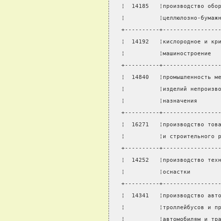
¦  14185   ¦производство обо
¦          ¦целлюлозно-бумаж
+----------+----------------
¦  14192   ¦кислородное и кр
¦          ¦машиностроение  
+----------+----------------
¦  14840   ¦промышленность м
¦          ¦изделий непроизв
¦          ¦назначения      
+----------+----------------
¦  16271   ¦производство тов
¦          ¦и строительного 
+----------+----------------
¦  14252   ¦производство тех
¦          ¦оснастки        
+----------+----------------
¦  14341   ¦производство авт
¦          ¦троллейбусов и п
¦          ¦автомобилям и тр