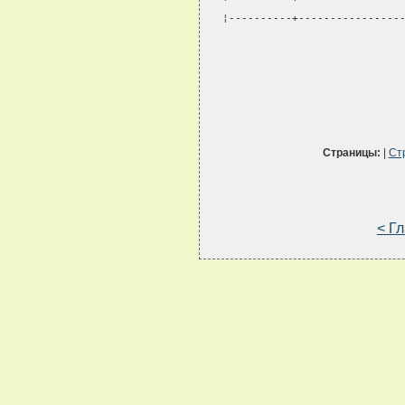
¦----------+----------------
Страницы:
|
Ст
< Г