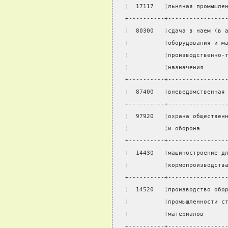
¦  17117   ¦льняная промышле
+----------+----------------
¦  80300   ¦сдача в наем (в 
¦          ¦оборудования и м
¦          ¦производственно-
¦          ¦назначения      
+----------+----------------
¦  87400   ¦вневедомственная
+----------+----------------
¦  97920   ¦охрана обществен
¦          ¦и оборона       
+----------+----------------
¦  14430   ¦машиностроение д
¦          ¦кормопроизводств
+----------+----------------
¦  14520   ¦производство обо
¦          ¦промышленности с
¦          ¦материалов      
+----------+----------------