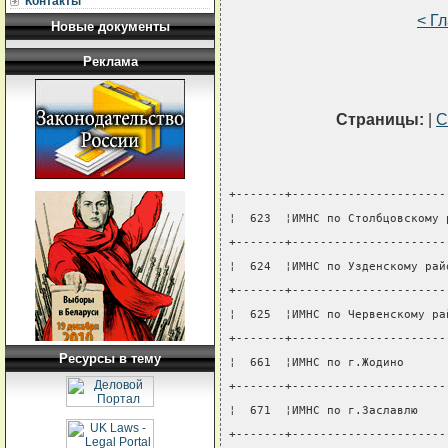
Контакты
< Г
Новые документы
Реклама
Страницы:
|
С
+-------+----------------------
¦  623  ¦ИМНС по Столбцовскому 
+-------+----------------------
¦  624  ¦ИМНС по Узденскому рай
+-------+----------------------
¦  625  ¦ИМНС по Червенскому ра
+-------+----------------------
Ресурсы в тему
¦  661  ¦ИМНС по г.Жодино      
+-------+----------------------
¦  671  ¦ИМНС по г.Заславлю    
+-------+----------------------