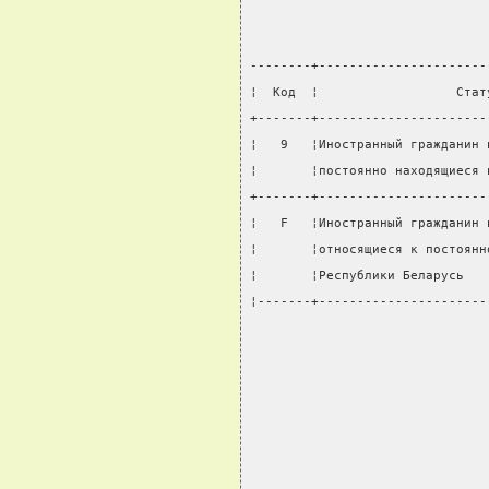
--------+----------------------
¦  Код  ¦                  Стат
+-------+----------------------
¦   9   ¦Иностранный гражданин 
¦       ¦постоянно находящиеся 
+-------+----------------------
¦   F   ¦Иностранный гражданин 
¦       ¦относящиеся к постоянн
¦       ¦Республики Беларусь   
¦-------+----------------------