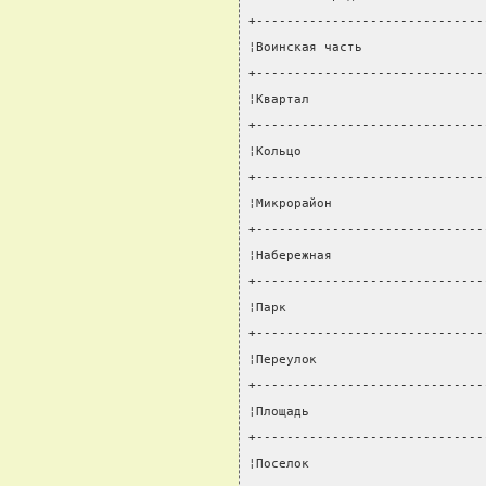
+------------------------------
¦Воинская часть                
+------------------------------
¦Квартал                       
+------------------------------
¦Кольцо                        
+------------------------------
¦Микрорайон                    
+------------------------------
¦Набережная                    
+------------------------------
¦Парк                          
+------------------------------
¦Переулок                      
+------------------------------
¦Площадь                       
+------------------------------
¦Поселок                       