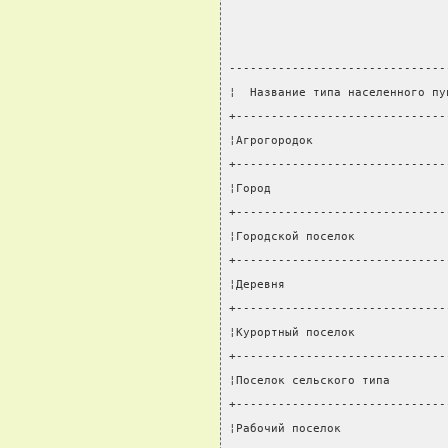
-------------------------------
¦  Название типа населенного пу
+------------------------------
¦Агрогородок                   
+------------------------------
¦Город                         
+------------------------------
¦Городской поселок             
+------------------------------
¦Деревня                       
+------------------------------
¦Курортный поселок             
+------------------------------
¦Поселок сельского типа        
+------------------------------
¦Рабочий поселок               