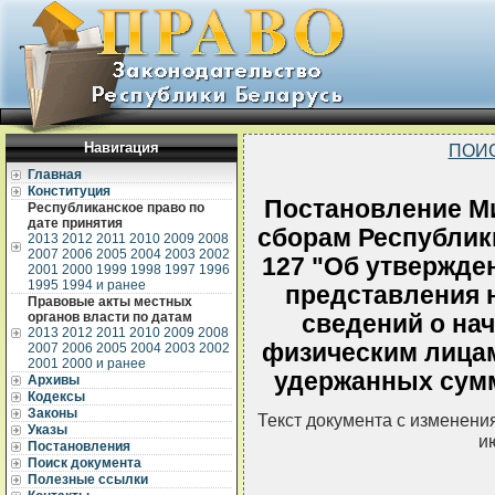
Навигация
ПОИ
Главная
Конституция
Постановление Ми
Республиканское право по
дате принятия
сборам Республики
2013
2012
2011
2010
2009
2008
2007
2006
2005
2004
2003
2002
127 "Об утвержде
2001
2000
1999
1998
1997
1996
1995
1994 и ранее
представления 
Правовые акты местных
органов власти по датам
сведений о на
2013
2012
2011
2010
2009
2008
физическим лицам
2007
2006
2005
2004
2003
2002
2001
2000 и ранее
удержанных сумм
Архивы
Кодексы
Законы
Текст документа с изменени
Указы
и
Постановления
Поиск документа
Полезные ссылки