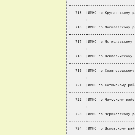
+-------+----------------------
¦  715  ¦ИМНС по Круглянскому р
+-------+----------------------
¦  716  ¦ИМНС по Могилевскому р
+-------+----------------------
¦  717  ¦ИМНС по Мстиславскому 
+-------+----------------------
¦  718  ¦ИМНС по Осиповичскому 
+-------+----------------------
¦  719  ¦ИМНС по Славгородскому
+-------+----------------------
¦  721  ¦ИМНС по Хотимскому рай
+-------+----------------------
¦  722  ¦ИМНС по Чаусскому райо
+-------+----------------------
¦  723  ¦ИМНС по Чериковскому р
+-------+----------------------
¦  724  ¦ИМНС по Шкловскому рай