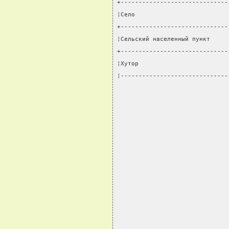
+------------------------------
¦Село                          
+------------------------------
¦Сельский населенный пункт     
+------------------------------
¦Хутор                         
¦------------------------------