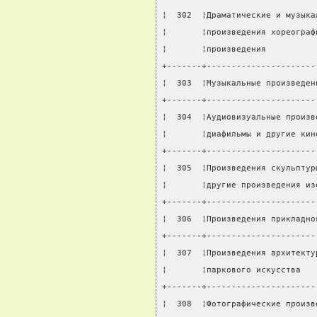
¦  302  ¦Драматические и музыка
¦       ¦произведения хореограф
¦       ¦произведения          
+-------+----------------------
¦  303  ¦Музыкальные произведен
+-------+----------------------
¦  304  ¦Аудиовизуальные произв
¦       ¦диафильмы и другие кин
+-------+----------------------
¦  305  ¦Произведения скульптур
¦       ¦другие произведения из
+-------+----------------------
¦  306  ¦Произведения прикладно
+-------+----------------------
¦  307  ¦Произведения архитекту
¦       ¦паркового искусства   
+-------+----------------------
¦  308  ¦Фотографические произв