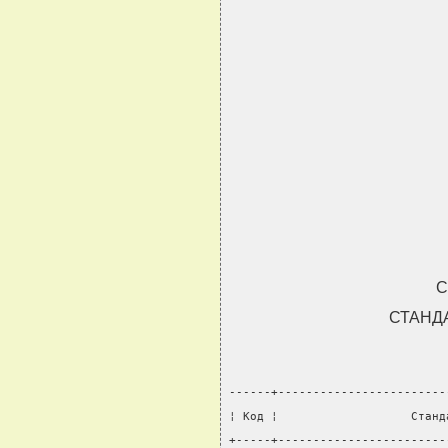
С
СТАНД
------+------------------------
¦ Код ¦                   Станд
+-----+------------------------