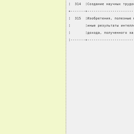
¦  314  ¦Создание научных трудо
+-------+----------------------
¦  315  ¦Изобретения, полезные 
¦       ¦иные результаты интелл
¦       ¦дохода, полученного за
¦-------+----------------------