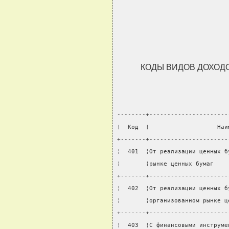
КОДЫ ВИДОВ ДОХОД
--------+----------------------
¦  Код  ¦                   Наи
+-------+----------------------
¦  401  ¦От реализации ценных б
¦       ¦рынке ценных бумаг    
+-------+----------------------
¦  402  ¦От реализации ценных б
¦       ¦организованном рынке ц
+-------+----------------------
¦  403  ¦С финансовыми инструме