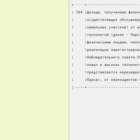
+-----+------------------------
¦ 704 ¦Доходы, полученные физич
¦     ¦осуществляющих обслужива
¦     ¦земельных участков) от р
¦     ¦технологий (далее - Парк
¦     ¦физическими лицами, непо
¦     ¦реализации зарегистриров
¦     ¦Наблюдательного совета П
¦     ¦новых и высоких технолог
¦     ¦представляется нерезиден
¦     ¦Парка), от нерезидентов 
¦-----+------------------------