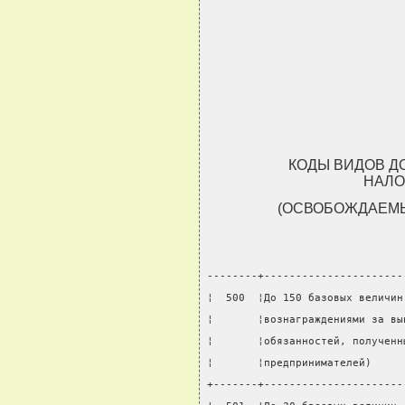
КОДЫ ВИДОВ Д
НАЛ
(ОСВОБОЖДАЕМЫ
--------+----------------------
¦  500  ¦До 150 базовых величин
¦       ¦вознаграждениями за вы
¦       ¦обязанностей, полученн
¦       ¦предпринимателей)     
+-------+----------------------