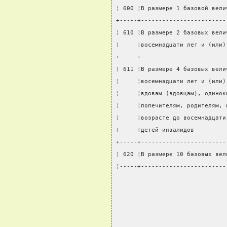
¦ 600 ¦В размере 1 базовой вели
+-----+------------------------
¦ 610 ¦В размере 2 базовых вели
¦     ¦восемнадцати лет и (или)
+-----+------------------------
¦ 611 ¦В размере 4 базовых вели
¦     ¦восемнадцати лет и (или)
¦     ¦вдовам (вдовцам), одинок
¦     ¦попечителям, родителям, 
¦     ¦возрасте до восемнадцати
¦     ¦детей-инвалидов         
+-----+------------------------
¦ 620 ¦В размере 10 базовых вел
¦-----+------------------------