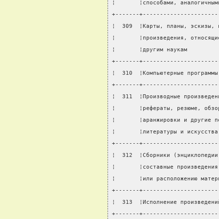
¦       ¦способами, аналогичным
+-------+----------------------
¦  309  ¦Карты, планы, эскизы, 
¦       ¦произведения, относящи
¦       ¦другим наукам         
+-------+----------------------
¦  310  ¦Компьютерные программы
+-------+----------------------
¦  311  ¦Производные произведен
¦       ¦рефераты, резюме, обзо
¦       ¦аранжировки и другие п
¦       ¦литературы и искусства
+-------+----------------------
¦  312  ¦Сборники (энциклопедии
¦       ¦составные произведения
¦       ¦или расположению матер
+-------+----------------------
¦  313  ¦Исполнение произведени
+-------+----------------------