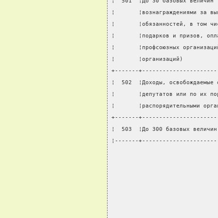
¦  501  ¦До 30 базовых величин 
¦       ¦вознаграждениями за вы
¦       ¦обязанностей, в том чи
¦       ¦подарков и призов, опл
¦       ¦профсоюзных организаци
¦       ¦организаций)          
+-------+----------------------
¦  502  ¦Доходы, освобождаемые 
¦       ¦депутатов или по их по
¦       ¦распорядительными орга
+-------+----------------------
¦  503  ¦До 300 базовых величин
¦-------+----------------------