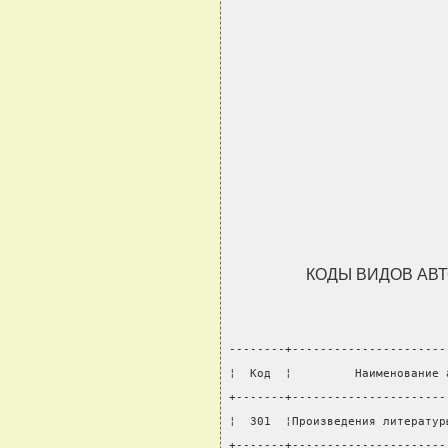
КОДЫ ВИДОВ АВ
--------+----------------------
¦  Код  ¦         Наименование 
+-------+----------------------
¦  301  ¦Произведения литератур
+-------+----------------------