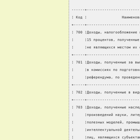
------+------------------------
¦ Код ¦                Наименов
+-----+------------------------
¦ 700 ¦Доходы, налогообложение 
¦     ¦15 процентов, полученные
¦     ¦не являющихся местом их 
+-----+------------------------
¦ 701 ¦Доходы, полученные за вы
¦     ¦в комиссиях по подготовк
¦     ¦референдума, по проведен
+-----+------------------------
¦ 702 ¦Доходы, полученные в вид
+-----+------------------------
¦ 703 ¦Доходы, полученные насле
¦     ¦произведений науки, лите
¦     ¦полезных моделей, промыш
¦     ¦интеллектуальной деятель
¦     ¦лиц, являющихся субъекта