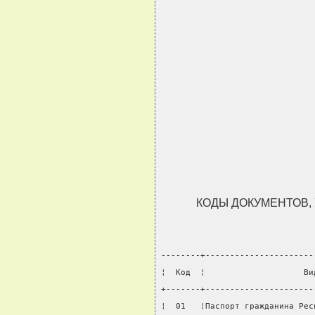
КОДЫ ДОКУМЕНТОВ
--------+----------------------
¦  Код  ¦                    Ви
+-------+----------------------
¦  01   ¦Паспорт гражданина Рес