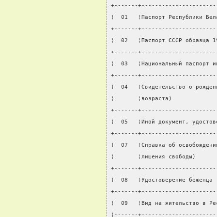
+-------+----------------------
¦  01   ¦Паспорт Республики Бел
+-------+----------------------
¦  02   ¦Паспорт СССР образца 1
+-------+----------------------
¦  03   ¦Национальный паспорт и
+-------+----------------------
¦  04   ¦Свидетельство о рожден
¦       ¦возраста)             
+-------+----------------------
¦  05   ¦Иной документ, удостов
+-------+----------------------
¦  07   ¦Справка об освобождени
¦       ¦лишения свободы)      
+-------+----------------------
¦  08   ¦Удостоверение беженца 
+-------+----------------------
¦  09   ¦Вид на жительство в Ре
¦-------+----------------------