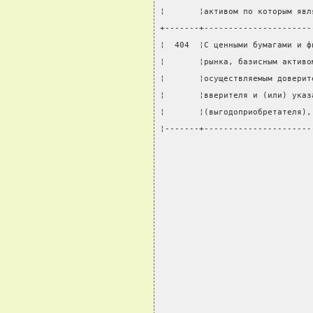
¦       ¦активом по которым явл
+-------+----------------------
¦  404  ¦С ценными бумагами и ф
¦       ¦рынка, базисным активо
¦       ¦осуществляемым доверит
¦       ¦вверителя и (или) указ
¦       ¦(выгодоприобретателя),
¦-------+----------------------