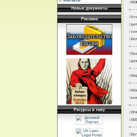
Контакты
¦МЕ
Новые документы
+--
¦От
Реклама
¦ди
¦ко
¦Бе
+--
¦Пр
¦де
+--
¦НА
+--
¦Об
¦вн
+--
Ресурсы в тему
¦ПР
¦ОБ
+--
¦Ор