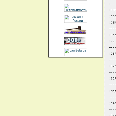
+--
¦ПР
¦ПО
¦СТ
+--
¦Пр
¦на
+--
¦ОБ
+--
¦Вы
+--
¦ЗД
+--
¦Ме
+--
¦ПР
+--
¦Пр