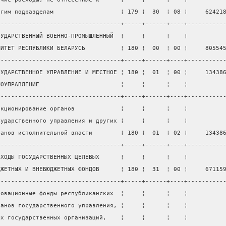
угим подразделам                   ¦ 179 ¦  30  ¦ 08 ¦     62421
-----------------------------------+-----+------+----+----------
СУДАРСТВЕННЫЙ ВОЕННО-ПРОМЫШЛЕННЫЙ  ¦     ¦      ¦    ¦          
МИТЕТ РЕСПУБЛИКИ БЕЛАРУСЬ          ¦ 180 ¦  00  ¦ 00 ¦     80554
-----------------------------------+-----+------+----+----------
СУДАРСТВЕННОЕ УПРАВЛЕНИЕ И МЕСТНОЕ ¦ 180 ¦  01  ¦ 00 ¦     13438
МОУПРАВЛЕНИЕ                       ¦     ¦      ¦    ¦          
-----------------------------------+-----+------+----+----------
нкционирование органов             ¦     ¦      ¦    ¦          
сударственного управления и других ¦     ¦      ¦    ¦          
ганов исполнительной власти        ¦ 180 ¦  01  ¦ 02 ¦     13438
-----------------------------------+-----+------+----+----------
СХОДЫ ГОСУДАРСТВЕННЫХ ЦЕЛЕВЫХ      ¦     ¦      ¦    ¦          
ДЖЕТНЫХ И ВНЕБЮДЖЕТНЫХ ФОНДОВ      ¦ 180 ¦  31  ¦ 00 ¦     67115
-----------------------------------+-----+------+----+----------
новационные фонды республиканских  ¦     ¦      ¦    ¦          
ганов государственного управления, ¦     ¦      ¦    ¦          
ых государственных организаций,    ¦     ¦      ¦    ¦          