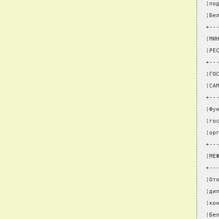
¦по
¦Бе
+--
¦МИ
¦РЕ
+--
¦ГО
¦СА
+--
¦Фу
¦го
¦ор
+--
¦МЕ
+--
¦От
¦ди
¦ко
¦Бе