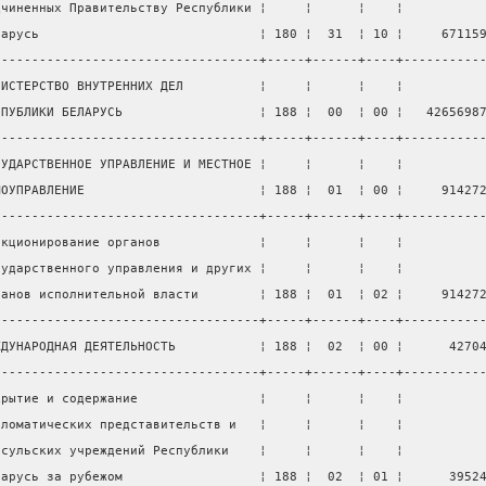
дчиненных Правительству Республики ¦     ¦      ¦    ¦          
ларусь                             ¦ 180 ¦  31  ¦ 10 ¦     67115
-----------------------------------+-----+------+----+----------
НИСТЕРСТВО ВНУТРЕННИХ ДЕЛ          ¦     ¦      ¦    ¦          
СПУБЛИКИ БЕЛАРУСЬ                  ¦ 188 ¦  00  ¦ 00 ¦   4265698
-----------------------------------+-----+------+----+----------
СУДАРСТВЕННОЕ УПРАВЛЕНИЕ И МЕСТНОЕ ¦     ¦      ¦    ¦          
МОУПРАВЛЕНИЕ                       ¦ 188 ¦  01  ¦ 00 ¦     91427
-----------------------------------+-----+------+----+----------
нкционирование органов             ¦     ¦      ¦    ¦          
сударственного управления и других ¦     ¦      ¦    ¦          
ганов исполнительной власти        ¦ 188 ¦  01  ¦ 02 ¦     91427
-----------------------------------+-----+------+----+----------
ЖДУНАРОДНАЯ ДЕЯТЕЛЬНОСТЬ           ¦ 188 ¦  02  ¦ 00 ¦      4270
-----------------------------------+-----+------+----+----------
крытие и содержание                ¦     ¦      ¦    ¦          
пломатических представительств и   ¦     ¦      ¦    ¦          
нсульских учреждений Республики    ¦     ¦      ¦    ¦          
ларусь за рубежом                  ¦ 188 ¦  02  ¦ 01 ¦      3952