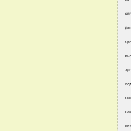
+--
¦ОБ
+--
¦До
+--
¦Ср
+--
¦Вы
+--
¦ЗД
+--
¦Ме
+--
¦СО
+--
¦Со
+--
¦ФИ