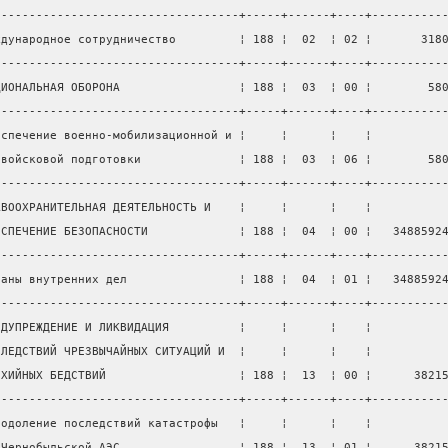
-----------------------------------+-----+------+----+----------
ждународное сотрудничество         ¦ 188 ¦  02  ¦ 02 ¦       318
-----------------------------------+-----+------+----+----------
ЦИОНАЛЬНАЯ ОБОРОНА                 ¦ 188 ¦  03  ¦ 00 ¦        58
-----------------------------------+-----+------+----+----------
еспечение военно-мобилизационной и ¦     ¦      ¦    ¦          
евойсковой подготовки              ¦ 188 ¦  03  ¦ 06 ¦        58
-----------------------------------+-----+------+----+----------
АВООХРАНИТЕЛЬНАЯ ДЕЯТЕЛЬНОСТЬ И    ¦     ¦      ¦    ¦          
ЕСПЕЧЕНИЕ БЕЗОПАСНОСТИ             ¦ 188 ¦  04  ¦ 00 ¦   3488592
-----------------------------------+-----+------+----+----------
ганы внутренних дел                ¦ 188 ¦  04  ¦ 01 ¦   3488592
-----------------------------------+-----+------+----+----------
ЕДУПРЕЖДЕНИЕ И ЛИКВИДАЦИЯ          ¦     ¦      ¦    ¦          
СЛЕДСТВИЙ ЧРЕЗВЫЧАЙНЫХ СИТУАЦИЙ И  ¦     ¦      ¦    ¦          
ИХИЙНЫХ БЕДСТВИЙ                   ¦ 188 ¦  13  ¦ 00 ¦      3821
-----------------------------------+-----+------+----+----------
еодоление последствий катастрофы   ¦     ¦      ¦    ¦          
 Чернобыльской АЭС                 ¦ 188 ¦  13  ¦ 01 ¦      3821