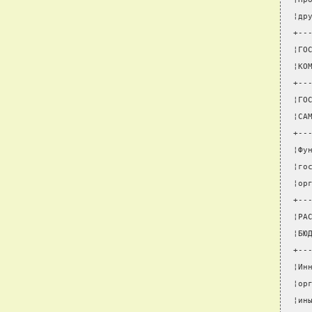
¦др
+--
¦ГО
¦КО
+--
¦ГО
¦СА
+--
¦Фу
¦го
¦ор
+--
¦РА
¦БЮ
+--
¦Ин
¦ор
¦ин