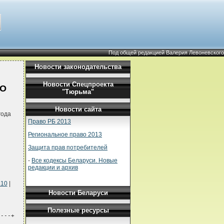
Под общей редакцией Валерия Левоневского
Новости законодательства
Новости Спецпроекта
"О
"Тюрьма"
Новости сайта
года
Право РБ 2013
Региональное право 2013
Защита прав потребителей
-
Все кодексы Беларуси. Новые
редакции и архив
.10
|
Новости Беларуси
Полезные ресурсы
----+