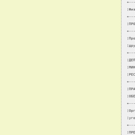
+--
¦Фи
+--
¦ПР
+--
¦Пр
¦др
+--
¦ДЕ
¦МИ
¦РЕ
+--
¦ПР
¦ОБ
+--
¦Ор
¦уг
+--
¦ПР