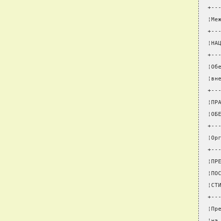
+--
¦Ме
+--
¦НА
+--
¦Об
¦вн
+--
¦ПР
¦ОБ
+--
¦Ор
+--
¦ПР
¦ПО
¦СТ
+--
¦Пр
¦на