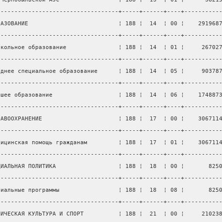
-----------------------------------+-----+------+----+----------
РАЗОВАНИЕ                          ¦ 188 ¦  14  ¦ 00 ¦    291968
-----------------------------------+-----+------+----+----------
школьное образование               ¦ 188 ¦  14  ¦ 01 ¦     26702
-----------------------------------+-----+------+----+----------
еднее специальное образование      ¦ 188 ¦  14  ¦ 05 ¦     90378
-----------------------------------+-----+------+----+----------
сшее образование                   ¦ 188 ¦  14  ¦ 06 ¦    174887
-----------------------------------+-----+------+----+----------
РАВООХРАНЕНИЕ                      ¦ 188 ¦  17  ¦ 00 ¦    306711
-----------------------------------+-----+------+----+----------
дицинская помощь гражданам         ¦ 188 ¦  17  ¦ 01 ¦    306711
-----------------------------------+-----+------+----+----------
ЦИАЛЬНАЯ ПОЛИТИКА                  ¦ 188 ¦  18  ¦ 00 ¦       825
-----------------------------------+-----+------+----+----------
циальные программы                 ¦ 188 ¦  18  ¦ 08 ¦       825
-----------------------------------+-----+------+----+----------
ЗИЧЕСКАЯ КУЛЬТУРА И СПОРТ          ¦ 188 ¦  21  ¦ 00 ¦     21023