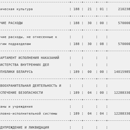
-----------------------------------+-----+------+----+----------
зическая культура                  ¦ 188 ¦  21  ¦ 01 ¦     21023
-----------------------------------+-----+------+----+----------
ОЧИЕ РАСХОДЫ                       ¦ 188 ¦  30  ¦ 00 ¦     57000
-----------------------------------+-----+------+----+----------
очие расходы, не отнесенные к      ¦     ¦      ¦    ¦          
угим подразделам                   ¦ 188 ¦  30  ¦ 08 ¦     57000
-----------------------------------+-----+------+----+----------
ПАРТАМЕНТ ИСПОЛНЕНИЯ НАКАЗАНИЙ     ¦     ¦      ¦    ¦          
НИСТЕРСТВА ВНУТРЕННИХ ДЕЛ          ¦     ¦      ¦    ¦          
СПУБЛИКИ БЕЛАРУСЬ                  ¦ 189 ¦  00  ¦ 00 ¦   1401598
-----------------------------------+-----+------+----+----------
АВООХРАНИТЕЛЬНАЯ ДЕЯТЕЛЬНОСТЬ И    ¦     ¦      ¦    ¦          
ЕСПЕЧЕНИЕ БЕЗОПАСНОСТИ             ¦ 189 ¦  04  ¦ 00 ¦   1228833
-----------------------------------+-----+------+----+----------
ганы и учреждения                  ¦     ¦      ¦    ¦          
оловно-исполнительной системы      ¦ 189 ¦  04  ¦ 04 ¦   1228833
-----------------------------------+-----+------+----+----------
ЕДУПРЕЖДЕНИЕ И ЛИКВИДАЦИЯ          ¦     ¦      ¦    ¦          