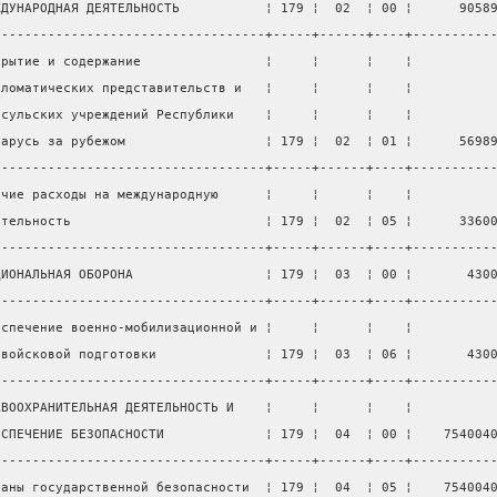
ЖДУНАРОДНАЯ ДЕЯТЕЛЬНОСТЬ           ¦ 179 ¦  02  ¦ 00 ¦      9058
-----------------------------------+-----+------+----+----------
крытие и содержание                ¦     ¦      ¦    ¦          
пломатических представительств и   ¦     ¦      ¦    ¦          
нсульских учреждений Республики    ¦     ¦      ¦    ¦          
ларусь за рубежом                  ¦ 179 ¦  02  ¦ 01 ¦      5698
-----------------------------------+-----+------+----+----------
очие расходы на международную      ¦     ¦      ¦    ¦          
ятельность                         ¦ 179 ¦  02  ¦ 05 ¦      3360
-----------------------------------+-----+------+----+----------
ЦИОНАЛЬНАЯ ОБОРОНА                 ¦ 179 ¦  03  ¦ 00 ¦       430
-----------------------------------+-----+------+----+----------
еспечение военно-мобилизационной и ¦     ¦      ¦    ¦          
евойсковой подготовки              ¦ 179 ¦  03  ¦ 06 ¦       430
-----------------------------------+-----+------+----+----------
АВООХРАНИТЕЛЬНАЯ ДЕЯТЕЛЬНОСТЬ И    ¦     ¦      ¦    ¦          
ЕСПЕЧЕНИЕ БЕЗОПАСНОСТИ             ¦ 179 ¦  04  ¦ 00 ¦    754004
-----------------------------------+-----+------+----+----------
ганы государственной безопасности  ¦ 179 ¦  04  ¦ 05 ¦    754004