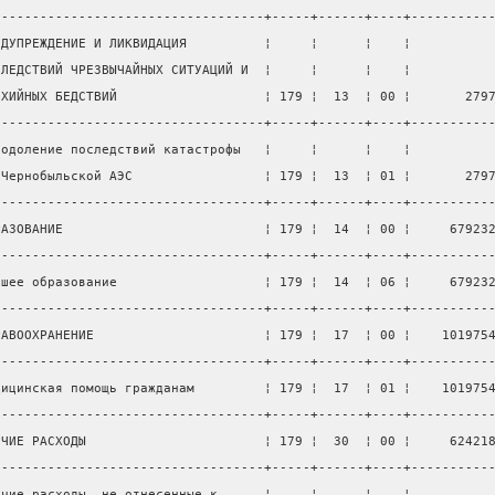
-----------------------------------+-----+------+----+----------
ЕДУПРЕЖДЕНИЕ И ЛИКВИДАЦИЯ          ¦     ¦      ¦    ¦          
СЛЕДСТВИЙ ЧРЕЗВЫЧАЙНЫХ СИТУАЦИЙ И  ¦     ¦      ¦    ¦          
ИХИЙНЫХ БЕДСТВИЙ                   ¦ 179 ¦  13  ¦ 00 ¦       279
-----------------------------------+-----+------+----+----------
еодоление последствий катастрофы   ¦     ¦      ¦    ¦          
 Чернобыльской АЭС                 ¦ 179 ¦  13  ¦ 01 ¦       279
-----------------------------------+-----+------+----+----------
РАЗОВАНИЕ                          ¦ 179 ¦  14  ¦ 00 ¦     67923
-----------------------------------+-----+------+----+----------
сшее образование                   ¦ 179 ¦  14  ¦ 06 ¦     67923
-----------------------------------+-----+------+----+----------
РАВООХРАНЕНИЕ                      ¦ 179 ¦  17  ¦ 00 ¦    101975
-----------------------------------+-----+------+----+----------
дицинская помощь гражданам         ¦ 179 ¦  17  ¦ 01 ¦    101975
-----------------------------------+-----+------+----+----------
ОЧИЕ РАСХОДЫ                       ¦ 179 ¦  30  ¦ 00 ¦     62421
-----------------------------------+-----+------+----+----------
очие расходы, не отнесенные к      ¦     ¦      ¦    ¦          