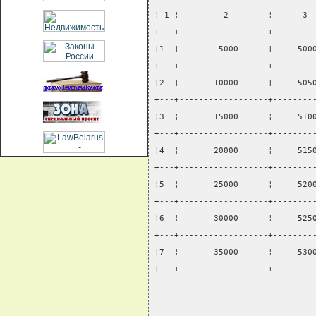
¦ 1 ¦         2        ¦      3 
+---+------------------+--------
¦1  ¦        5000      ¦     500
+---+------------------+--------
¦2  ¦       10000      ¦     505
+---+------------------+--------
¦3  ¦       15000      ¦     510
+---+------------------+--------
¦4  ¦       20000      ¦     515
+---+------------------+--------
¦5  ¦       25000      ¦     520
+---+------------------+--------
¦6  ¦       30000      ¦     525
+---+------------------+--------
¦7  ¦       35000      ¦     530
¦---+------------------+--------