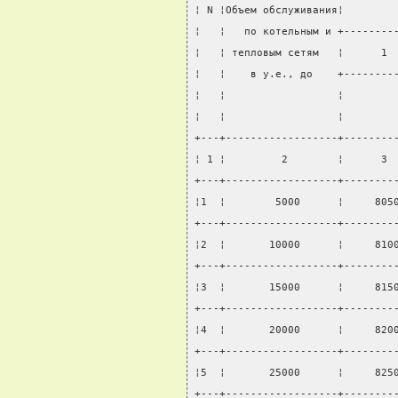
¦ N ¦Объем обслуживания¦        
¦   ¦   по котельным и +--------
¦   ¦ тепловым сетям   ¦      1 
¦   ¦    в у.е., до    +--------
¦   ¦                  ¦        
¦   ¦                  ¦        
+---+------------------+--------
¦ 1 ¦         2        ¦      3 
+---+------------------+--------
¦1  ¦        5000      ¦     805
+---+------------------+--------
¦2  ¦       10000      ¦     810
+---+------------------+--------
¦3  ¦       15000      ¦     815
+---+------------------+--------
¦4  ¦       20000      ¦     820
+---+------------------+--------
¦5  ¦       25000      ¦     825
+---+------------------+--------