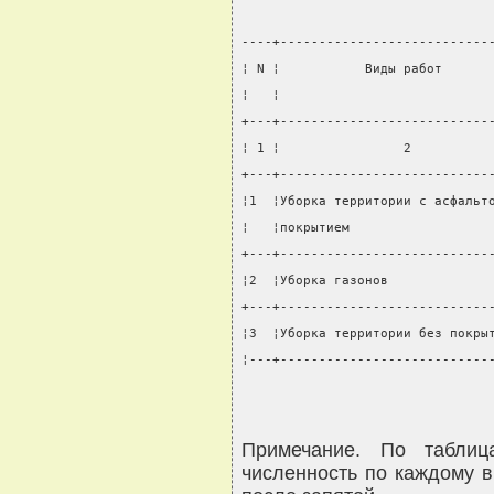
----+---------------------------
¦ N ¦           Виды работ      
¦   ¦                           
+---+---------------------------
¦ 1 ¦                2          
+---+---------------------------
¦1  ¦Уборка территории с асфальт
¦   ¦покрытием                  
+---+---------------------------
¦2  ¦Уборка газонов             
+---+---------------------------
¦3  ¦Уборка территории без покры
¦---+---------------------------
Примечание. По таблица
численность по каждому в