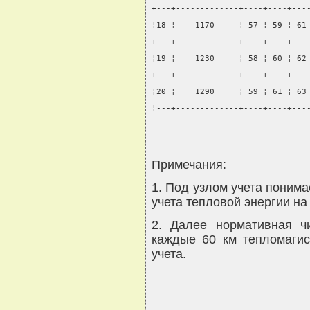
+---+-------------+----+----+---
¦18 ¦    1170     ¦ 57 ¦ 59 ¦ 61
+---+-------------+----+----+---
¦19 ¦    1230     ¦ 58 ¦ 60 ¦ 62
+---+-------------+----+----+---
¦20 ¦    1290     ¦ 59 ¦ 61 ¦ 63
¦---+-------------+----+----+---
Примечания:
1. Под узлом учета поним
учета тепловой энергии на
2. Далее нормативная ч
каждые 60 км тепломагис
учета.