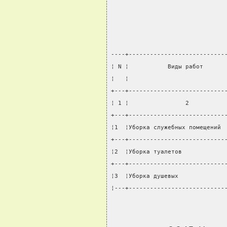
----+---------------------------
¦ N ¦           Виды работ      
¦   ¦                           
+---+---------------------------
¦ 1 ¦                2          
+---+---------------------------
¦1  ¦Уборка служебных помещений 
+---+---------------------------
¦2  ¦Уборка туалетов            
+---+---------------------------
¦3  ¦Уборка душевых             
¦---+---------------------------