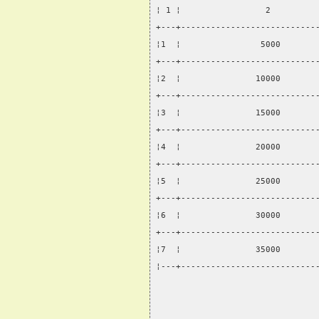
¦ 1 ¦                 2         
+---+---------------------------
¦1  ¦                5000       
+---+---------------------------
¦2  ¦               10000       
+---+---------------------------
¦3  ¦               15000       
+---+---------------------------
¦4  ¦               20000       
+---+---------------------------
¦5  ¦               25000       
+---+---------------------------
¦6  ¦               30000       
+---+---------------------------
¦7  ¦               35000       
¦---+---------------------------