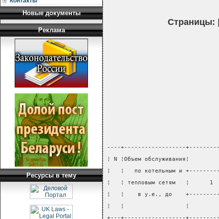
Контакты
Новые документы
Страницы:
Реклама
----+------------------+--------
¦ N ¦Объем обслуживания¦        
¦   ¦   по котельным и +--------
Ресурсы в тему
¦   ¦ тепловым сетям   ¦      1 
¦   ¦    в у.е., до    +--------
¦   ¦                  ¦        
+---+------------------+--------