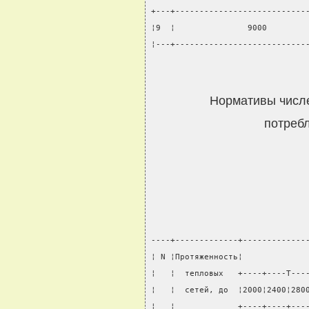
+---+---------------------------
¦9  ¦               9000        
¦---+---------------------------
Нормативы числе
потреб
----+-------------+-------------
¦ N ¦Протяженность¦             
¦   ¦  тепловых   +----+----T---
¦   ¦  сетей, до  ¦2000¦2400¦280
¦   ¦             +----+----+---