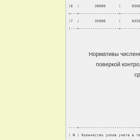
¦6  ¦       30000      ¦     830
+---+------------------+--------
¦7  ¦       35000      ¦     835
¦---+------------------+--------
Нормативы численн
поверкой контр
с
----+---------------------------
¦ N ¦ Количество узлов учета в т