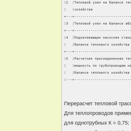
¦2  ¦Тепловой узел на балансе те
¦   ¦хозяйства                  
+---+---------------------------
¦3  ¦Тепловой узел на балансе аб
+---+---------------------------
¦4  ¦Подкачивающая насосная стан
¦   ¦балансе теплового хозяйства
+---+---------------------------
¦5  ¦Расчетная присоединенная те
¦   ¦мощность по трубопроводам н
¦   ¦балансе теплового хозяйства
¦---+---------------------------
Перерасчет тепловой трас
Для теплопроводов приме
для однотрубных К = 0,75;