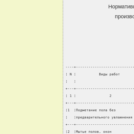
Норматив
произв
----+---------------------------
¦ N ¦           Виды работ      
¦   ¦                           
+---+---------------------------
¦ 1 ¦                2          
+---+---------------------------
¦1  ¦Подметание пола без        
¦   ¦предварительного увлажнения
+---+---------------------------
¦2  ¦Мытье полов, окон          