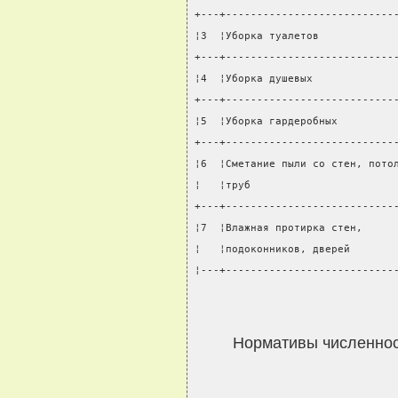
+---+---------------------------
¦3  ¦Уборка туалетов            
+---+---------------------------
¦4  ¦Уборка душевых             
+---+---------------------------
¦5  ¦Уборка гардеробных         
+---+---------------------------
¦6  ¦Сметание пыли со стен, пото
¦   ¦труб                       
+---+---------------------------
¦7  ¦Влажная протирка стен,     
¦   ¦подоконников, дверей       
¦---+---------------------------
Нормативы численно