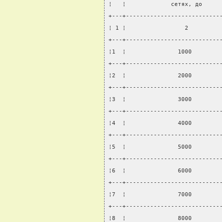
¦   ¦             сетях, до     
+---+---------------------------
¦ 1 ¦                 2         
+---+---------------------------
¦1  ¦               1000        
+---+---------------------------
¦2  ¦               2000        
+---+---------------------------
¦3  ¦               3000        
+---+---------------------------
¦4  ¦               4000        
+---+---------------------------
¦5  ¦               5000        
+---+---------------------------
¦6  ¦               6000        
+---+---------------------------
¦7  ¦               7000        
+---+---------------------------
¦8  ¦               8000        