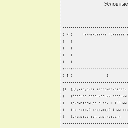
Условные
----+---------------------------
¦ N ¦     Наименование показател
¦   ¦                           
¦   ¦                           
¦   ¦                           
¦   ¦                           
+---+---------------------------
¦ 1 ¦                 2         
+---+---------------------------
¦1  ¦Двухтрубная тепломагистраль
¦   ¦балансе организации средним
¦   ¦диаметром до d cp. = 100 мм
¦   ¦на каждый следующий 1 мм ср
¦   ¦диаметра тепломагистрали   
+---+---------------------------