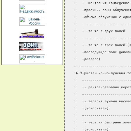
¦   ¦- центрация (выведение
¦   ¦проекции зоны облучени
¦   ¦объема облучения с одн
¦   +----------------------
¦   ¦- то же с двух полей  
¦   +----------------------
¦   ¦- то же с трех полей (
¦   ¦последующее поле допол
¦   ¦доллара)              
+---+----------------------
¦6.3¦Дистанционно-лучевая т
¦   +----------------------
¦   ¦- рентгенотерапия коро
¦   +----------------------
¦   ¦- терапия лучами высок
¦   ¦(ускорители)          
¦   +----------------------
¦   ¦- терапия быстрыми эле
¦   ¦(ускорители)          