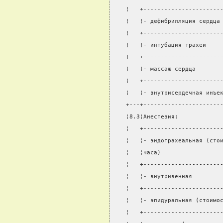
¦   +----------------------
¦   ¦- дефибрилляция сердца
¦   +----------------------
¦   ¦- интубация трахеи    
¦   +----------------------
¦   ¦- массаж сердца       
¦   +----------------------
¦   ¦- внутрисердечная инъе
+---+----------------------
¦8.3¦Анестезия:            
¦   +----------------------
¦   ¦- эндотрахеальная (сто
¦   ¦часа)                 
¦   +----------------------
¦   ¦- внутривенная        
¦   +----------------------
¦   ¦- эпидуральная (стоимо
¦   +----------------------