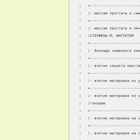
¦   +----------------------
¦   ¦- массаж простаты и се
¦   +----------------------
¦   ¦- массаж простаты и ле
¦   ¦СТЕРЖЕНЬ-М, ИНГРАТОМ  
¦   +----------------------
¦   ¦- блокада семенного ка
¦   +----------------------
¦   ¦- взятие секрета прост
¦   +----------------------
¦   ¦- взятие материала из 
¦   +----------------------
¦   ¦- взятие материала из 
¦   ¦гонорею               
¦   +----------------------
¦   ¦- взятие материала на 
¦   +----------------------
¦   ¦- взятие материала на 