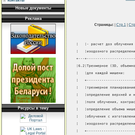
Контакты
Новые документы
Реклама
Страницы:
|
Стр.1
|
Стр
¦   ¦- расчет доз облучения
¦   ¦изодозного распределен
+---+----------------------
¦6.2¦Трехмерное (3D, объемн
¦   ¦для каждой мишени:    
¦   +----------------------
¦   ¦трехмерное планировани
¦   ¦определение верхней и 
¦   ¦поля облучения, контра
Ресурсы в тему
¦   ¦определение объема миш
¦   ¦облучения с изготовлен
¦   ¦изодозного распределен
¦   +----------------------