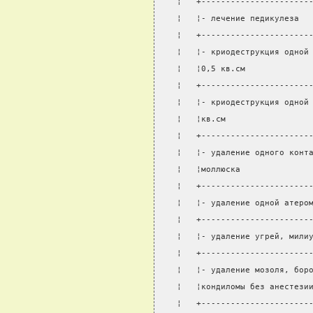
¦   +----------------------
¦   ¦- лечение педикулеза  
¦   +----------------------
¦   ¦- криодеструкция одной
¦   ¦0,5 кв.см             
¦   +----------------------
¦   ¦- криодеструкция одной
¦   ¦кв.см                 
¦   +----------------------
¦   ¦- удаление одного конт
¦   ¦моллюска              
¦   +----------------------
¦   ¦- удаление одной атеро
¦   +----------------------
¦   ¦- удаление угрей, мили
¦   +----------------------
¦   ¦- удаление мозоля, бор
¦   ¦кондиломы без анестези
¦   +----------------------