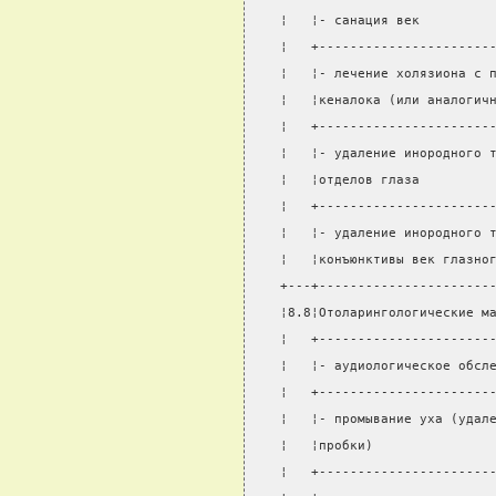
¦   ¦- санация век         
¦   +----------------------
¦   ¦- лечение холязиона с 
¦   ¦кеналока (или аналогич
¦   +----------------------
¦   ¦- удаление инородного 
¦   ¦отделов глаза         
¦   +----------------------
¦   ¦- удаление инородного 
¦   ¦конъюнктивы век глазно
+---+----------------------
¦8.8¦Отоларингологические м
¦   +----------------------
¦   ¦- аудиологическое обсл
¦   +----------------------
¦   ¦- промывание уха (удал
¦   ¦пробки)               
¦   +----------------------