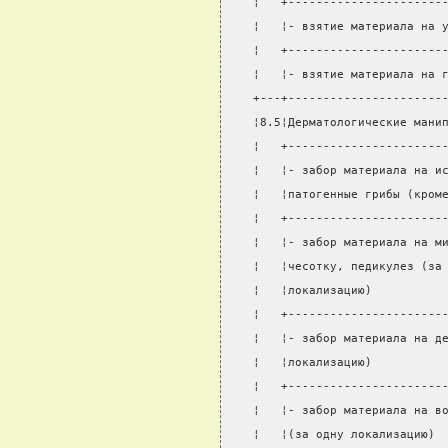
¦   +----------------------
¦   ¦- взятие материала на 
¦   +----------------------
¦   ¦- взятие материала на 
+---+----------------------
¦8.5¦Дерматологические мани
¦   +----------------------
¦   ¦- забор материала на и
¦   ¦патогенные грибы (кром
¦   +----------------------
¦   ¦- забор материала на м
¦   ¦чесотку, педикулез (за
¦   ¦локализацию)          
¦   +----------------------
¦   ¦- забор материала на д
¦   ¦локализацию)          
¦   +----------------------
¦   ¦- забор материала на в
¦   ¦(за одну локализацию) 