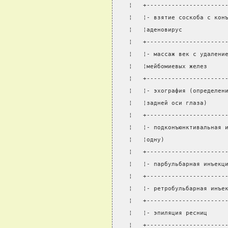
¦   +----------------------
¦   ¦- взятие соскоба с кон
¦   ¦аденовирус            
¦   +----------------------
¦   ¦- массаж век с удалени
¦   ¦мейбомиевых желез     
¦   +----------------------
¦   ¦- эхография (определен
¦   ¦задней оси глаза)     
¦   +----------------------
¦   ¦- подконъюнктивальная 
¦   ¦одну)                 
¦   +----------------------
¦   ¦- парбульбарная инъекц
¦   +----------------------
¦   ¦- ретробульбарная инъе
¦   +----------------------
¦   ¦- эпиляция ресниц     
¦   +----------------------