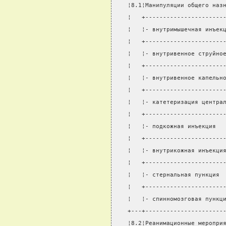
¦8.1¦Манипуляции общего наз
¦   +----------------------
¦   ¦- внутримышечная инъек
¦   +----------------------
¦   ¦- внутривенное струйно
¦   +----------------------
¦   ¦- внутривенное капельн
¦   +----------------------
¦   ¦- катетеризация центра
¦   +----------------------
¦   ¦- подкожная инъекция  
¦   +----------------------
¦   ¦- внутрикожная инъекци
¦   +----------------------
¦   ¦- стернальная пункция 
¦   +----------------------
¦   ¦- спинномозговая пункц
+---+----------------------
¦8.2¦Реанимационные меропри