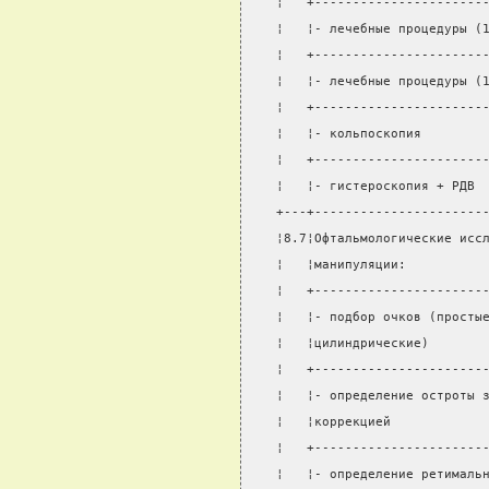
¦   +----------------------
¦   ¦- лечебные процедуры (
¦   +----------------------
¦   ¦- лечебные процедуры (
¦   +----------------------
¦   ¦- кольпоскопия        
¦   +----------------------
¦   ¦- гистероскопия + РДВ 
+---+----------------------
¦8.7¦Офтальмологические исс
¦   ¦манипуляции:          
¦   +----------------------
¦   ¦- подбор очков (просты
¦   ¦цилиндрические)       
¦   +----------------------
¦   ¦- определение остроты 
¦   ¦коррекцией            
¦   +----------------------
¦   ¦- определение ретималь