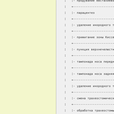
¦   ¦- продувание евстахиев
¦   +----------------------
¦   ¦- парацентез          
¦   +----------------------
¦   ¦- удаление инородного 
¦   +----------------------
¦   ¦- прижигание зоны Кисс
¦   +----------------------
¦   ¦- пункция верхнечелюст
¦   +----------------------
¦   ¦- тампонада носа перед
¦   +----------------------
¦   ¦- тампонада носа задня
¦   +----------------------
¦   ¦- удаление инородного 
¦   +----------------------
¦   ¦- смена трахеостомичес
¦   +----------------------
¦   ¦- обработка трахеостом