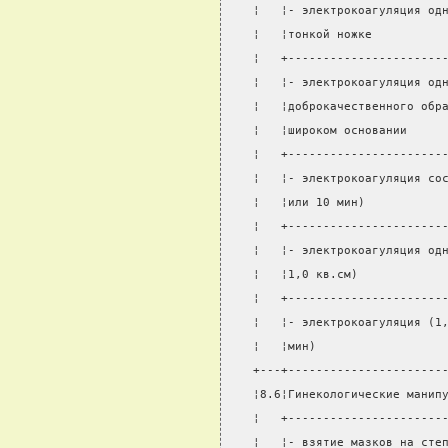
¦   ¦- электрокоагуляция од
¦   ¦тонкой ножке          
¦   +----------------------
¦   ¦- электрокоагуляция од
¦   ¦доброкачественного обр
¦   ¦широком основании     
¦   +----------------------
¦   ¦- электрокоагуляция со
¦   ¦или 10 мин)           
¦   +----------------------
¦   ¦- электрокоагуляция од
¦   ¦1,0 кв.см)            
¦   +----------------------
¦   ¦- электрокоагуляция (1
¦   ¦мин)                  
+---+----------------------
¦8.6¦Гинекологические манип
¦   +----------------------
¦   ¦- взятие мазков на сте