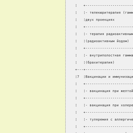
¦   +----------------------
¦   ¦- телекюритерапия (гам
¦   ¦двух проекциях        
¦   +----------------------
¦   ¦- терапия радиоактивны
¦   ¦(радиоактивным йодом) 
¦   +----------------------
¦   ¦- внутриполостная гамм
¦   ¦(брахитерапия)        
+---+----------------------
¦7  ¦Вакцинации и иммунизац
¦   +----------------------
¦   ¦- вакцинация при желто
¦   +----------------------
¦   ¦- вакцинация при холер
¦   +----------------------
¦   ¦- туляремия с аллергич
¦   +----------------------