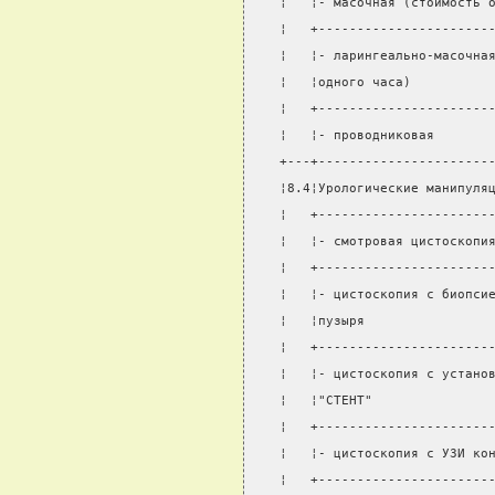
¦   ¦- масочная (стоимость 
¦   +----------------------
¦   ¦- ларингеально-масочна
¦   ¦одного часа)          
¦   +----------------------
¦   ¦- проводниковая       
+---+----------------------
¦8.4¦Урологические манипуля
¦   +----------------------
¦   ¦- смотровая цистоскопи
¦   +----------------------
¦   ¦- цистоскопия с биопси
¦   ¦пузыря                
¦   +----------------------
¦   ¦- цистоскопия с устано
¦   ¦"СТЕНТ"               
¦   +----------------------
¦   ¦- цистоскопия с УЗИ ко
¦   +----------------------