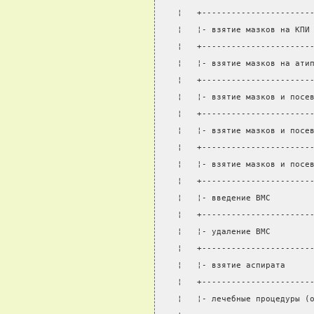
¦   +----------------------
¦   ¦- взятие мазков на КПИ
¦   +----------------------
¦   ¦- взятие мазков на ати
¦   +----------------------
¦   ¦- взятие мазков и посе
¦   +----------------------
¦   ¦- взятие мазков и посе
¦   +----------------------
¦   ¦- взятие мазков и посе
¦   +----------------------
¦   ¦- введение ВМС        
¦   +----------------------
¦   ¦- удаление ВМС        
¦   +----------------------
¦   ¦- взятие аспирата     
¦   +----------------------
¦   ¦- лечебные процедуры (