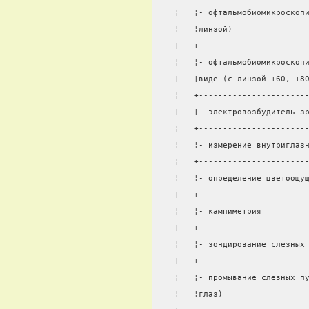
¦   ¦- офтальмобиомикроскоп
¦   ¦линзой)               
¦   +----------------------
¦   ¦- офтальмобиомикроскоп
¦   ¦виде (с линзой +60, +8
¦   +----------------------
¦   ¦- электровозбудитель з
¦   +----------------------
¦   ¦- измерение внутриглаз
¦   +----------------------
¦   ¦- определение цветоощу
¦   +----------------------
¦   ¦- кампиметрия         
¦   +----------------------
¦   ¦- зондирование слезных
¦   +----------------------
¦   ¦- промывание слезных п
¦   ¦глаз)                 