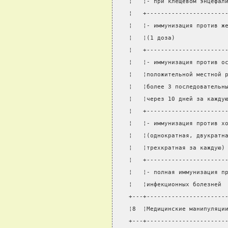
¦   ¦- при клещевом энцефал
¦   +----------------------
¦   ¦- иммунизация против ж
¦   ¦(1 доза)              
¦   +----------------------
¦   ¦- иммунизация против о
¦   ¦положительной местной 
¦   ¦более 3 последовательн
¦   ¦через 10 дней за кажду
¦   +----------------------
¦   ¦- иммунизация против х
¦   ¦(однократная, двукратн
¦   ¦трехкратная за каждую)
¦   +----------------------
¦   ¦- полная иммунизация п
¦   ¦инфекционных болезней 
+---+----------------------
¦8  ¦Медицинские манипуляци
+---+----------------------