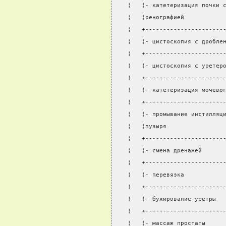
¦   ¦- катетеризация почки 
¦   ¦ренографией           
¦   +----------------------
¦   ¦- цистоскопия с дробле
¦   +----------------------
¦   ¦- цистоскопия с уретер
¦   +----------------------
¦   ¦- катетеризация мочево
¦   +----------------------
¦   ¦- промывание инстилляц
¦   ¦пузыря                
¦   +----------------------
¦   ¦- смена дренажей      
¦   +----------------------
¦   ¦- перевязка           
¦   +----------------------
¦   ¦- бужирование уретры  
¦   +----------------------
¦   ¦- массаж простаты     