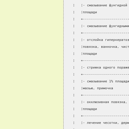
¦   ¦- смазывание фунгидной
¦   ¦площади               
¦   +----------------------
¦   ¦- смазывание фунгидным
¦   +----------------------
¦   ¦- отслойка гиперкерато
¦   ¦повязка, ванночка, чис
¦   ¦площади               
¦   +----------------------
¦   ¦- стрижка одного пораж
¦   +----------------------
¦   ¦- смазывание 1% площад
¦   ¦мазью, примочка       
¦   +----------------------
¦   ¦- окклюзивная повязка,
¦   ¦площади               
¦   +----------------------
¦   ¦- лечение чесотки, дер