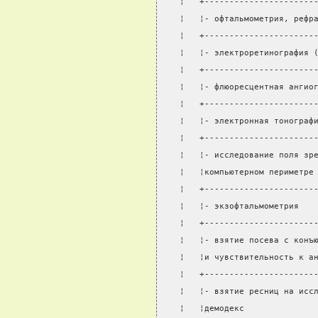
¦   +----------------------
¦   ¦- офтальмометрия, рефр
¦   +----------------------
¦   ¦- электроретинография 
¦   +----------------------
¦   ¦- флюоресцентная ангио
¦   +----------------------
¦   ¦- электронная тонограф
¦   +----------------------
¦   ¦- исследование поля зр
¦   ¦компьютерном периметре
¦   +----------------------
¦   ¦- экзофтальмометрия   
¦   +----------------------
¦   ¦- взятие посева с конъ
¦   ¦и чувствительность к а
¦   +----------------------
¦   ¦- взятие ресниц на исс
¦   ¦демодекс              