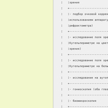
¦   ¦зрения                
¦   +----------------------
¦   ¦- подбор очковой корре
¦   ¦использованием аппарат
¦   ¦рефрактометра)        
¦   +----------------------
¦   ¦- исследование поля зр
¦   ¦Кугельпериметре на цве
¦   ¦зрения)               
¦   +----------------------
¦   ¦- исследование поля зр
¦   ¦Кугельпериметре на бел
¦   +----------------------
¦   ¦- исследование на ауто
¦   +----------------------
¦   ¦- гониоскопия (оба гла
¦   +----------------------
¦   ¦- биомикроскопия      
¦   +----------------------