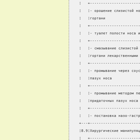
¦   +----------------------
¦   ¦- орошение слизистой н
¦   ¦гортани               
¦   +----------------------
¦   ¦- туалет полости носа 
¦   +----------------------
¦   ¦- смазывание слизистой
¦   ¦гортани лекарственными
¦   +----------------------
¦   ¦- промывание через соу
¦   ¦пазух носа            
¦   +----------------------
¦   ¦- промывание методом п
¦   ¦придаточных пазух носа
¦   +----------------------
¦   ¦- постановка назо-гаст
+---+----------------------
¦8.9¦Хирургические манипуля
¦   +----------------------