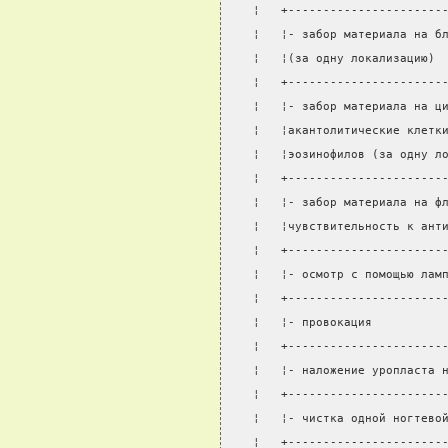
¦   +----------------------
¦   ¦- забор материала на б
¦   ¦(за одну локализацию) 
¦   +----------------------
¦   ¦- забор материала на ц
¦   ¦акантолитические клетк
¦   ¦эозинофилов (за одну л
¦   +----------------------
¦   ¦- забор материала на ф
¦   ¦чувствительность к ант
¦   +----------------------
¦   ¦- осмотр с помощью лам
¦   +----------------------
¦   ¦- провокация          
¦   +----------------------
¦   ¦- наложение уропласта 
¦   +----------------------
¦   ¦- чистка одной ногтево
¦   +----------------------