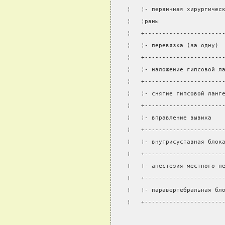
¦   ¦- первичная хирургичес
¦   ¦раны                  
¦   +----------------------
¦   ¦- перевязка (за одну) 
¦   +----------------------
¦   ¦- наложение гипсовой л
¦   +----------------------
¦   ¦- снятие гипсовой ланг
¦   +----------------------
¦   ¦- вправление вывиха   
¦   +----------------------
¦   ¦- внутрисуставная блок
¦   +----------------------
¦   ¦- анестезия местного п
¦   +----------------------
¦   ¦- паравертебральная бл
¦   +----------------------