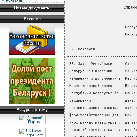
Контакты
Страни
Новые документы
Реклама
¦                         ¦Респу
¦                         ¦Белар
+-------------------------+-----
¦32. Исключен.            ¦     
+-------------------------+-----
¦33. Закон Республики     ¦Совет
¦Беларусь "О внесении     ¦Минис
¦изменений и дополнений в ¦Респу
¦Инвестиционный кодекс    ¦Белар
¦Республики Беларусь" (о  ¦Нацио
¦расширении               ¦центр
¦организационно-правовых  ¦закон
Ресурсы в тему
¦форм хозяйствования для  ¦ной  
¦иностранных инвесторов и ¦деяте
¦гарантий государства для ¦при П