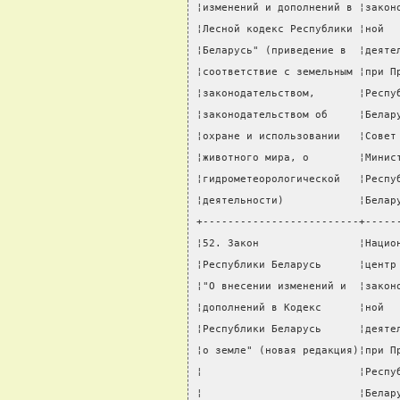
¦изменений и дополнений в ¦закон
¦Лесной кодекс Республики ¦ной  
¦Беларусь" (приведение в  ¦деяте
¦соответствие с земельным ¦при П
¦законодательством,       ¦Респу
¦законодательством об     ¦Белар
¦охране и использовании   ¦Совет
¦животного мира, о        ¦Минис
¦гидрометеорологической   ¦Респу
¦деятельности)            ¦Белар
+-------------------------+-----
¦52. Закон                ¦Нацио
¦Республики Беларусь      ¦центр
¦"О внесении изменений и  ¦закон
¦дополнений в Кодекс      ¦ной  
¦Республики Беларусь      ¦деяте
¦о земле" (новая редакция)¦при П
¦                         ¦Респу
¦                         ¦Белар