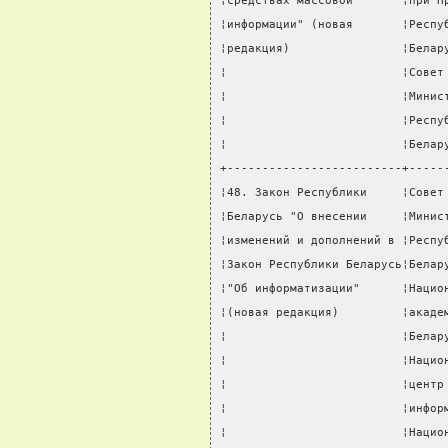
¦средствах массовой       ¦при П
¦информации" (новая       ¦Респу
¦редакция)                ¦Белар
¦                         ¦Совет
¦                         ¦Минис
¦                         ¦Респу
¦                         ¦Белар
+-------------------------+-----
¦48. Закон Республики     ¦Совет
¦Беларусь "О внесении     ¦Минис
¦изменений и дополнений в ¦Респу
¦Закон Республики Беларусь¦Белар
¦"Об информатизации"      ¦Нацио
¦(новая редакция)         ¦акаде
¦                         ¦Белар
¦                         ¦Нацио
¦                         ¦центр
¦                         ¦инфор
¦                         ¦Нацио