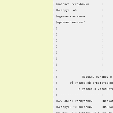
¦кодекса Республики       ¦     
¦Беларусь об              ¦     
¦административных         ¦     
¦правонарушениях"         ¦     
¦                         ¦     
¦                         ¦     
¦                         ¦     
¦                         ¦     
¦                         ¦     
¦                         ¦     
¦                         ¦     
+-------------------------+-----
¦              Проекты законов в
¦       об уголовной ответственн
¦            и уголовно-исполнит
+-------------------------+-----
¦62. Закон Республики     ¦Верхо
¦Беларусь "О внесении     ¦Нацио