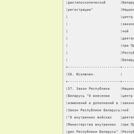
¦дактилоскопической       ¦Белар
¦регистрации"             ¦Нацио
¦                         ¦центр
¦                         ¦закон
¦                         ¦ной  
¦                         ¦деяте
¦                         ¦при П
¦                         ¦Респу
¦                         ¦Белар
+-------------------------+-----
¦56. Исключен.            ¦     
+-------------------------+-----
¦57. Закон Республики     ¦Нацио
¦Беларусь "О внесении     ¦центр
¦изменений и дополнений в ¦закон
¦Закон Республики Беларусь¦ной  
¦"О внутренних войсках    ¦деяте
¦Министерства внутренних  ¦при П
¦дел Республики Беларусь" ¦Респу