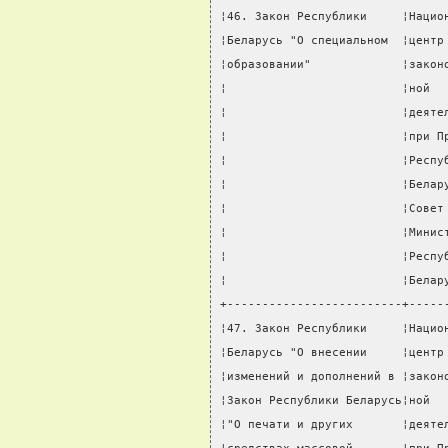
¦46. Закон Республики     ¦Нацио
¦Беларусь "О специальном  ¦центр
¦образовании"             ¦закон
¦                         ¦ной  
¦                         ¦деяте
¦                         ¦при П
¦                         ¦Респу
¦                         ¦Белар
¦                         ¦Совет
¦                         ¦Минис
¦                         ¦Респу
¦                         ¦Белар
+-------------------------+-----
¦47. Закон Республики     ¦Нацио
¦Беларусь "О внесении     ¦центр
¦изменений и дополнений в ¦закон
¦Закон Республики Беларусь¦ной  
¦"О печати и других       ¦деяте