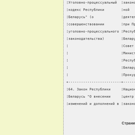
¦Уголовно-процессуальный  ¦закон
¦кодекс Республики        ¦ной  
¦Беларусь" (о             ¦деяте
¦совершенствовании        ¦при П
¦уголовно-процессуального ¦Респу
¦законодательства)        ¦Белар
¦                         ¦Совет
¦                         ¦Минис
¦                         ¦Респу
¦                         ¦Белар
¦                         ¦Проку
+-------------------------+-----
¦64. Закон Республики     ¦Нацио
¦Беларусь "О внесении     ¦центр
¦изменений и дополнений в ¦закон
Страни