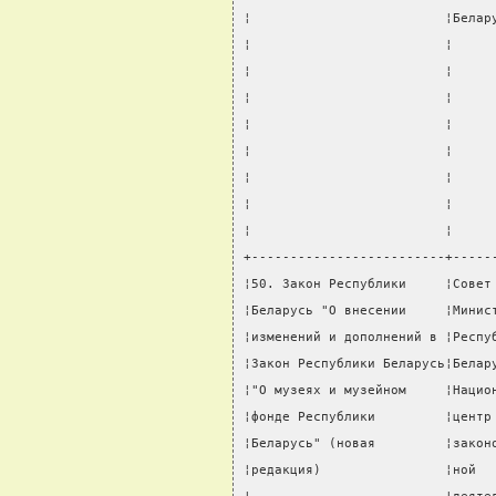
¦                         ¦Белар
¦                         ¦     
¦                         ¦     
¦                         ¦     
¦                         ¦     
¦                         ¦     
¦                         ¦     
¦                         ¦     
¦                         ¦     
+-------------------------+-----
¦50. Закон Республики     ¦Совет
¦Беларусь "О внесении     ¦Минис
¦изменений и дополнений в ¦Респу
¦Закон Республики Беларусь¦Белар
¦"О музеях и музейном     ¦Нацио
¦фонде Республики         ¦центр
¦Беларусь" (новая         ¦закон
¦редакция)                ¦ной  