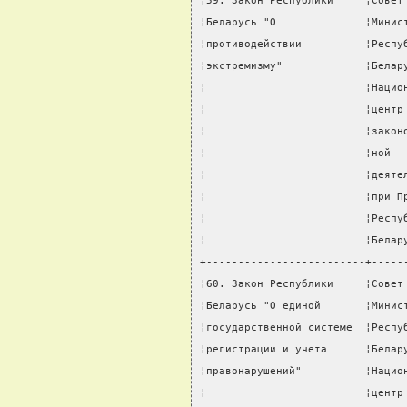
¦59. Закон Республики     ¦Совет
¦Беларусь "О              ¦Минис
¦противодействии          ¦Респу
¦экстремизму"             ¦Белар
¦                         ¦Нацио
¦                         ¦центр
¦                         ¦закон
¦                         ¦ной  
¦                         ¦деяте
¦                         ¦при П
¦                         ¦Респу
¦                         ¦Белар
+-------------------------+-----
¦60. Закон Республики     ¦Совет
¦Беларусь "О единой       ¦Минис
¦государственной системе  ¦Респу
¦регистрации и учета      ¦Белар
¦правонарушений"          ¦Нацио
¦                         ¦центр