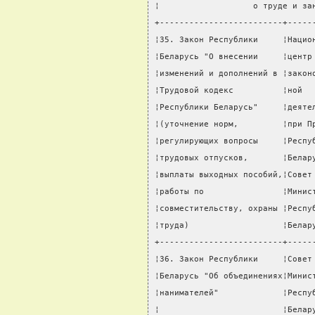
¦                   о труде и за
+-------------------------+-----
¦35. Закон Республики     ¦Нацио
¦Беларусь "О внесении     ¦центр
¦изменений и дополнений в ¦закон
¦Трудовой кодекс          ¦ной  
¦Республики Беларусь"     ¦деяте
¦(уточнение норм,         ¦при П
¦регулирующих вопросы     ¦Респу
¦трудовых отпусков,       ¦Белар
¦выплаты выходных пособий,¦Совет
¦работы по                ¦Минис
¦совместительству, охраны ¦Респу
¦труда)                   ¦Белар
+-------------------------+-----
¦36. Закон Республики     ¦Совет
¦Беларусь "Об объединениях¦Минис
¦нанимателей"             ¦Респу
¦                         ¦Белар