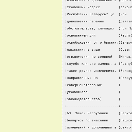
¦изменений и дополнений в ¦центр
¦Уголовный кодекс         ¦закон
¦Республики Беларусь" (о  ¦ной  
¦дополнении перечня       ¦деяте
¦обстоятельств, служащих  ¦при П
¦основанием для           ¦Респу
¦освобождения от отбывания¦Белар
¦наказания в виде         ¦Совет
¦ограничения по военной   ¦Минис
¦службе или его замены, а ¦Респу
¦также других изменениях, ¦Белар
¦направленных на          ¦Проку
¦совершенствование        ¦     
¦уголовного               ¦     
¦законодательства)        ¦     
+-------------------------+-----
¦63. Закон Республики     ¦Верхо
¦Беларусь "О внесении     ¦Нацио
¦изменений и дополнений в ¦центр