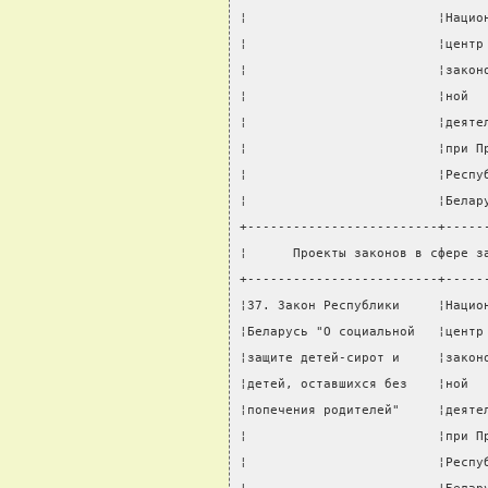
¦                         ¦Нацио
¦                         ¦центр
¦                         ¦закон
¦                         ¦ной  
¦                         ¦деяте
¦                         ¦при П
¦                         ¦Респу
¦                         ¦Белар
+-------------------------+-----
¦      Проекты законов в сфере з
+-------------------------+-----
¦37. Закон Республики     ¦Нацио
¦Беларусь "О социальной   ¦центр
¦защите детей-сирот и     ¦закон
¦детей, оставшихся без    ¦ной  
¦попечения родителей"     ¦деяте
¦                         ¦при П
¦                         ¦Респу