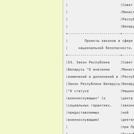
¦                         ¦Совет
¦                         ¦Минис
¦                         ¦Респу
¦                         ¦Белар
+-------------------------+-----
¦        Проекты законов в сфере
¦     национальной безопасности,
+-------------------------+-----
¦53. Закон Республики     ¦Совет
¦Беларусь "О внесении     ¦Минис
¦изменений и дополнений в ¦Респу
¦Закон Республики Беларусь¦Белар
¦"О статусе               ¦Нацио
¦военнослужащих" (о       ¦центр
¦социальных гарантиях,    ¦закон
¦предоставляемых          ¦ной  
¦военнослужащим)          ¦деяте
¦                         ¦при П