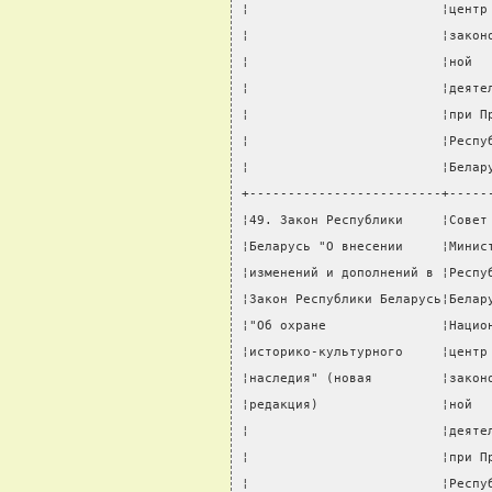
¦                         ¦центр
¦                         ¦закон
¦                         ¦ной  
¦                         ¦деяте
¦                         ¦при П
¦                         ¦Респу
¦                         ¦Белар
+-------------------------+-----
¦49. Закон Республики     ¦Совет
¦Беларусь "О внесении     ¦Минис
¦изменений и дополнений в ¦Респу
¦Закон Республики Беларусь¦Белар
¦"Об охране               ¦Нацио
¦историко-культурного     ¦центр
¦наследия" (новая         ¦закон
¦редакция)                ¦ной  
¦                         ¦деяте
¦                         ¦при П
¦                         ¦Респу