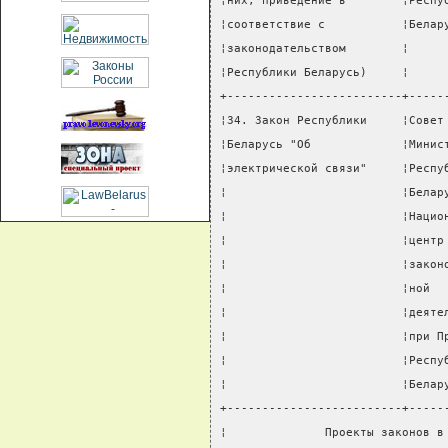
¦них, приведение в        ¦Респу
¦соответствие с           ¦Белар
¦законодательством        ¦     
¦Республики Беларусь)     ¦     
+-------------------------+-----
¦34. Закон Республики     ¦Совет
¦Беларусь "Об             ¦Минис
¦электрической связи"     ¦Респу
¦                         ¦Белар
¦                         ¦Нацио
¦                         ¦центр
¦                         ¦закон
¦                         ¦ной  
¦                         ¦деяте
¦                         ¦при П
¦                         ¦Респу
¦                         ¦Белар
+-------------------------+-----
¦              Проекты законов в