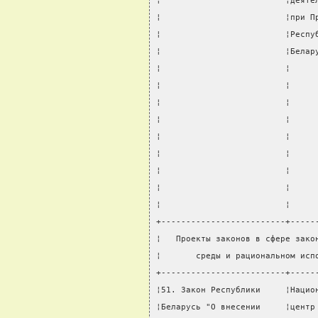
¦                         ¦деяте
¦                         ¦при П
¦                         ¦Респу
¦                         ¦Белар
¦                         ¦     
¦                         ¦     
¦                         ¦     
¦                         ¦     
¦                         ¦     
¦                         ¦     
¦                         ¦     
¦                         ¦     
¦                         ¦     
+-------------------------+-----
¦   Проекты законов в сфере зако
¦       среды и рациональном исп
+-------------------------+-----
¦51. Закон Республики     ¦Нацио
¦Беларусь "О внесении     ¦центр