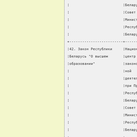
¦                         ¦Белар
¦                         ¦Совет
¦                         ¦Минис
¦                         ¦Респу
¦                         ¦Белар
+-------------------------+-----
¦42. Закон Республики     ¦Нацио
¦Беларусь "О высшем       ¦центр
¦образовании"             ¦закон
¦                         ¦ной  
¦                         ¦деяте
¦                         ¦при П
¦                         ¦Респу
¦                         ¦Белар
¦                         ¦Совет
¦                         ¦Минис
¦                         ¦Респу
¦                         ¦Белар