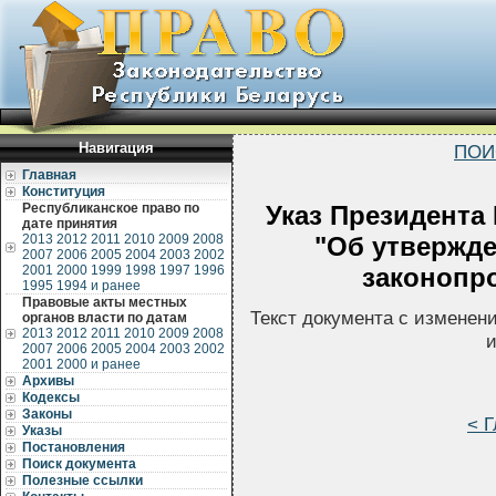
Навигация
ПОИ
Главная
Конституция
Республиканское право по
Указ Президента 
дате принятия
2013
2012
2011
2010
2009
2008
"Об утвержде
2007
2006
2005
2004
2003
2002
2001
2000
1999
1998
1997
1996
законопро
1995
1994 и ранее
Правовые акты местных
Текст документа с изменен
органов власти по датам
2013
2012
2011
2010
2009
2008
и
2007
2006
2005
2004
2003
2002
2001
2000 и ранее
Архивы
Кодексы
Законы
< Г
Указы
Постановления
Поиск документа
Полезные ссылки