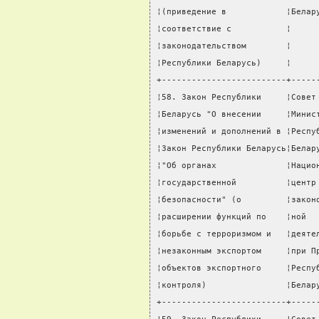
¦(приведение в            ¦Белар
¦соответствие с           ¦     
¦законодательством        ¦     
¦Республики Беларусь)     ¦     
+-------------------------+-----
¦58. Закон Республики     ¦Совет
¦Беларусь "О внесении     ¦Минис
¦изменений и дополнений в ¦Респу
¦Закон Республики Беларусь¦Белар
¦"Об органах              ¦Нацио
¦государственной          ¦центр
¦безопасности" (о         ¦закон
¦расширении функций по    ¦ной  
¦борьбе с терроризмом и   ¦деяте
¦незаконным экспортом     ¦при П
¦объектов экспортного     ¦Респу
¦контроля)                ¦Белар
+-------------------------+-----