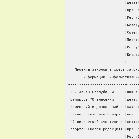
¦                         ¦деяте
¦                         ¦при П
¦                         ¦Респу
¦                         ¦Белар
¦                         ¦Совет
¦                         ¦Минис
¦                         ¦Респу
¦                         ¦Белар
+-------------------------+-----
¦  Проекты законов в сфере закон
¦      информации, информатизаци
+-------------------------+-----
¦41. Закон Республики     ¦Нацио
¦Беларусь "О внесении     ¦центр
¦изменений и дополнений в ¦закон
¦Закон Республики Беларусь¦ной  
¦"О физической культуре и ¦деяте
¦спорте" (новая редакция) ¦при П
¦                         ¦Респу