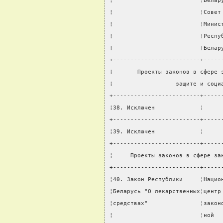
¦                         ¦Белар
¦                         ¦Совет
¦                         ¦Минис
¦                         ¦Респу
¦                         ¦Белар
+-------------------------+-----
¦       Проекты законов в сфере 
¦                  защите и соци
+-------------------------+-----
¦38. Исключен             ¦     
+-------------------------+-----
¦39. Исключен             ¦     
+-------------------------+-----
¦     Проекты законов в сфере за
+-------------------------+-----
¦40. Закон Республики     ¦Нацио
¦Беларусь "О лекарственных¦центр
¦средствах"               ¦закон
¦                         ¦ной  