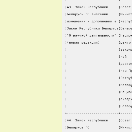
+-------------------------+-----
¦43. Закон Республики     ¦Совет
¦Беларусь "О внесении     ¦Минис
¦изменений и дополнений в ¦Респу
¦Закон Республики Беларусь¦Белар
¦"О научной деятельности" ¦Нацио
¦(новая редакция)         ¦центр
¦                         ¦закон
¦                         ¦ной  
¦                         ¦деяте
¦                         ¦при П
¦                         ¦Респу
¦                         ¦Белар
¦                         ¦Нацио
¦                         ¦акаде
¦                         ¦Белар
+-------------------------+-----
¦44. Закон Республики     ¦Совет
¦Беларусь "О              ¦Минис