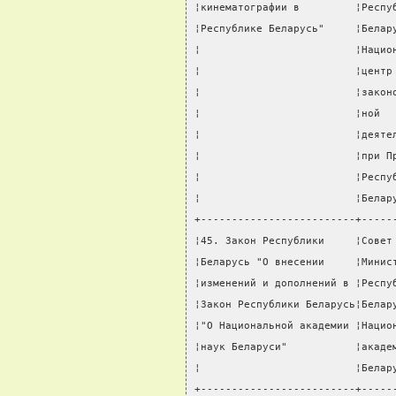
¦кинематографии в         ¦Респу
¦Республике Беларусь"     ¦Белар
¦                         ¦Нацио
¦                         ¦центр
¦                         ¦закон
¦                         ¦ной  
¦                         ¦деяте
¦                         ¦при П
¦                         ¦Респу
¦                         ¦Белар
+-------------------------+-----
¦45. Закон Республики     ¦Совет
¦Беларусь "О внесении     ¦Минис
¦изменений и дополнений в ¦Респу
¦Закон Республики Беларусь¦Белар
¦"О Национальной академии ¦Нацио
¦наук Беларуси"           ¦акаде
¦                         ¦Белар
+-------------------------+-----