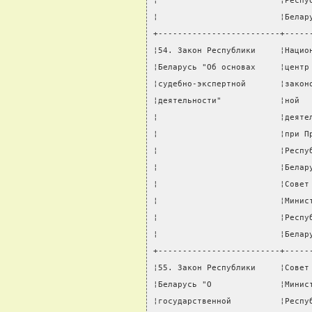
¦                         ¦Респу
¦                         ¦Белар
+-------------------------+-----
¦54. Закон Республики     ¦Нацио
¦Беларусь "Об основах     ¦центр
¦судебно-экспертной       ¦закон
¦деятельности"            ¦ной  
¦                         ¦деяте
¦                         ¦при П
¦                         ¦Респу
¦                         ¦Белар
¦                         ¦Совет
¦                         ¦Минис
¦                         ¦Респу
¦                         ¦Белар
+-------------------------+-----
¦55. Закон Республики     ¦Совет
¦Беларусь "О              ¦Минис
¦государственной          ¦Респу