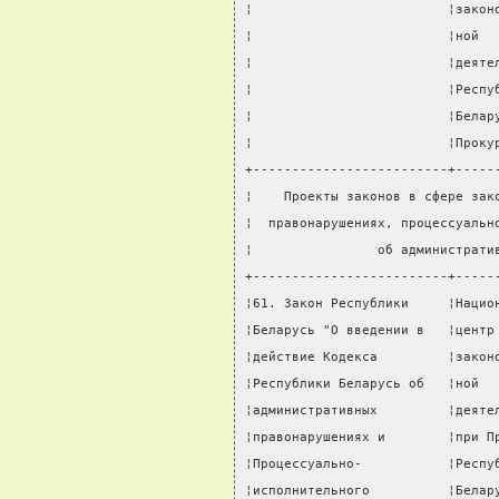
¦                         ¦закон
¦                         ¦ной  
¦                         ¦деяте
¦                         ¦Респу
¦                         ¦Белар
¦                         ¦Проку
+-------------------------+-----
¦    Проекты законов в сфере зак
¦  правонарушениях, процессуальн
¦                об администрати
+-------------------------+-----
¦61. Закон Республики     ¦Нацио
¦Беларусь "О введении в   ¦центр
¦действие Кодекса         ¦закон
¦Республики Беларусь об   ¦ной  
¦административных         ¦деяте
¦правонарушениях и        ¦при П
¦Процессуально-           ¦Респу
¦исполнительного          ¦Белар