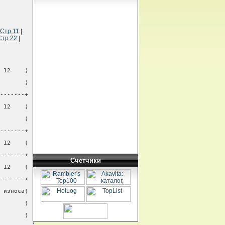
Стр.11
|
Стр.22
|
 12    ¦
       ¦
-------+
 12    ¦
       ¦
-------+
 12    ¦
-------+
Счетчики
 12    ¦
-------+
 износа¦
       ¦
       ¦