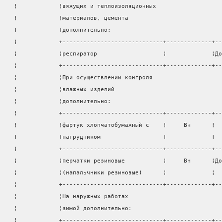
    ¦            ¦вяжущих и теплоизоляционных                   
    ¦            ¦материалов, цемента                           
    ¦            ¦дополнительно:                                
    ¦            +-----------------------------+-------------+--
    ¦            ¦респиратор                   ¦             ¦До
    ¦            +-----------------------------+-------------+--
    ¦            ¦При осуществлении контроля                    
    ¦            ¦влажных изделий                               
    ¦            ¦дополнительно:                                
    ¦            +-----------------------------+-------------+--
    ¦            ¦фартук хлопчатобумажный с    ¦     Вн      ¦  
    ¦            ¦нагрудником                  ¦             ¦  
    ¦            +-----------------------------+-------------+--
    ¦            ¦перчатки резиновые           ¦     Вн      ¦До
    ¦            ¦(напальчники резиновые)      ¦             ¦  
    ¦            +-----------------------------+-------------+--
    ¦            ¦На наружных работах                           
    ¦            ¦зимой дополнительно:                          
    ¦            +-----------------------------+-------------+--