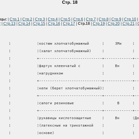
Стр. 18
ицы:
|
Стр.1
|
Стр.2
|
Стр.3
|
Стр.4
|
Стр.5
|
Стр.6
|
Стр.7
|
Стр.8
|
Стр.9
|
Стр.10
|
2
|
Стр.13
|
Стр.14
|
Стр.15
|
Стр.16
|
Стр.17
|
Стр.18
|
Стр.19
|
Стр.20
|
Стр.21
|
    ¦            ¦костюм хлопчатобумажный      ¦     ЗМи     ¦  
    ¦            ¦(халат хлопчатобумажный)     ¦             ¦  
    ¦            +-----------------------------+-------------+--
    ¦            ¦фартук клеенчатый с          ¦     Вн      ¦  
    ¦            ¦нагрудником                  ¦             ¦  
    ¦            +-----------------------------+-------------+--
    ¦            ¦кепи (берет хлопчатобумажный)¦             ¦  
    ¦            +-----------------------------+-------------+--
    ¦            ¦сапоги резиновые             ¦      В      ¦  
    ¦            +-----------------------------+-------------+--
    ¦            ¦рукавицы кислотозащитные     ¦     Вн      ¦До
    ¦            ¦(латексные на трикотажной    ¦             ¦  
    ¦            ¦основе)                      ¦             ¦  