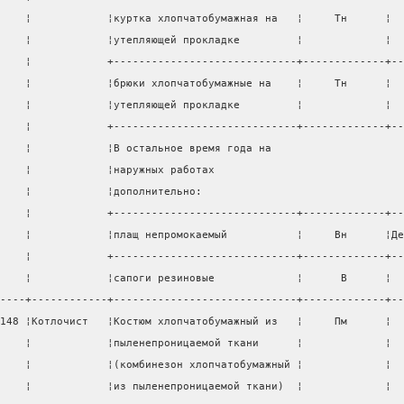
    ¦            ¦куртка хлопчатобумажная на   ¦     Тн      ¦  
    ¦            ¦утепляющей прокладке         ¦             ¦  
    ¦            +-----------------------------+-------------+--
    ¦            ¦брюки хлопчатобумажные на    ¦     Тн      ¦  
    ¦            ¦утепляющей прокладке         ¦             ¦  
    ¦            +-----------------------------+-------------+--
    ¦            ¦В остальное время года на                     
    ¦            ¦наружных работах                              
    ¦            ¦дополнительно:                                
    ¦            +-----------------------------+-------------+--
    ¦            ¦плащ непромокаемый           ¦     Вн      ¦Де
    ¦            +-----------------------------+-------------+--
    ¦            ¦сапоги резиновые             ¦      В      ¦  
----+------------+-----------------------------+-------------+--
148 ¦Котлочист   ¦Костюм хлопчатобумажный из   ¦     Пм      ¦  
    ¦            ¦пыленепроницаемой ткани      ¦             ¦  
    ¦            ¦(комбинезон хлопчатобумажный ¦             ¦  
    ¦            ¦из пыленепроницаемой ткани)  ¦             ¦  