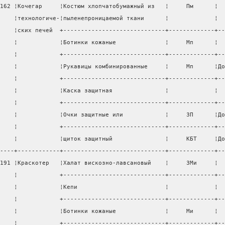
162 ¦Кочегар     ¦Костюм хлопчатобумажный из   ¦     Пм      ¦  
    ¦технологиче-¦пыленепроницаемой ткани      ¦             ¦  
    ¦ских печей  +-----------------------------+-------------+--
    ¦            ¦Ботинки кожаные              ¦     Мп      ¦  
    ¦            +-----------------------------+-------------+--
    ¦            ¦Рукавицы комбинированные     ¦     Мп      ¦До
    ¦            +-----------------------------+-------------+--
    ¦            ¦Каска защитная               ¦             ¦  
    ¦            +-----------------------------+-------------+--
    ¦            ¦Очки защитные или            ¦     ЗП      ¦До
    ¦            +-----------------------------+-------------+--
    ¦            ¦щиток защитный               ¦     КБТ     ¦До
----+------------+-----------------------------+-------------+--
191 ¦Краскотер   ¦Халат вискозно-лавсановый    ¦     ЗМи     ¦  
    ¦            +-----------------------------+-------------+--
    ¦            ¦Кепи                         ¦             ¦  
    ¦            +-----------------------------+-------------+--
    ¦            ¦Ботинки кожаные              ¦     Ми      ¦  
    ¦            +-----------------------------+-------------+--