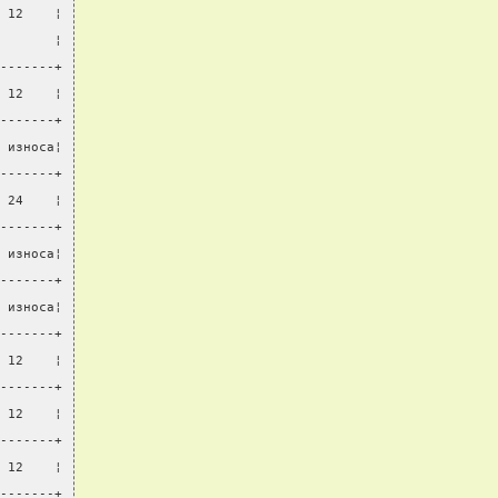
 12    ¦
       ¦
-------+
 12    ¦
-------+
 износа¦
-------+
 24    ¦
-------+
 износа¦
-------+
 износа¦
-------+
 12    ¦
-------+
 12    ¦
-------+
 12    ¦
-------+