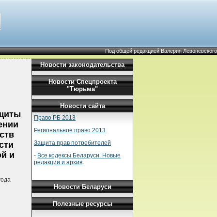
Под общей редакцией Валерия Левоневского
Новости законодательства
Новости Спецпроекта
"Тюрьма"
Новости сайта
ащиты
Право РБ 2013
ении
Региональное право 2013
ств
Защита прав потребителей
сти
й и
-
Все кодексы Беларуси. Новые
редакции и архив
года
Новости Беларуси
Полезные ресурсы