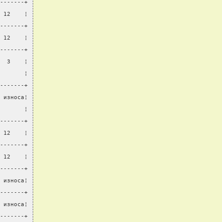
-------+
 12    ¦
-------+
 12    ¦
-------+
  3    ¦
       ¦
-------+
 износа¦
       ¦
-------+
 12    ¦
-------+
 12    ¦
-------+
 износа¦
-------+
 износа¦
-------+