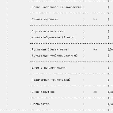
    ¦            +-----------------------------+-------------+--
    ¦            ¦Белье нательное (2 комплекта)¦             ¦  
    ¦            +-----------------------------+-------------+--
    ¦            ¦Сапоги кирзовые              ¦     Мп      ¦  
    ¦            +-----------------------------+-------------+--
    ¦            ¦Портянки или носки           ¦             ¦  
    ¦            ¦хлопчатобумажные (2 пары)    ¦             ¦  
    ¦            +-----------------------------+-------------+--
    ¦            ¦Рукавицы брезентовые         ¦     Ми      ¦До
    ¦            ¦(рукавицы комбинированные)   ¦             ¦  
    ¦            +-----------------------------+-------------+--
    ¦            ¦Шлем с наплечниками          ¦             ¦  
    ¦            +-----------------------------+-------------+--
    ¦            ¦Подшлемник трикотажный       ¦             ¦  
    ¦            +-----------------------------+-------------+--
    ¦            ¦Очки защитные                ¦     ЗП      ¦До
    ¦            +-----------------------------+-------------+--
    ¦            ¦Респиратор                   ¦             ¦До
----+------------+-----------------------------+-------------+--