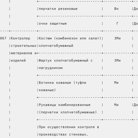
    ¦            +-----------------------------+-------------+--
    ¦            ¦перчатки резиновые           ¦     Вн      ¦До
    ¦            +-----------------------------+-------------+--
    ¦            ¦очки защитные                ¦      Г      ¦До
----+------------+-----------------------------+-------------+--
067 ¦Контролер   ¦Костюм (комбинезон или халат)¦     ЗМи     ¦  
    ¦строительных¦хлопчатобумажный             ¦             ¦  
    ¦материалов и+-----------------------------+-------------+--
    ¦изделий     ¦Фартук хлопчатобумажный с    ¦     ЗМи     ¦  
    ¦            ¦нагрудником                  ¦             ¦  
    ¦            +-----------------------------+-------------+--
    ¦            ¦Ботинки кожаные (туфли       ¦     Ми      ¦  
    ¦            ¦кожаные)                     ¦             ¦  
    ¦            +-----------------------------+-------------+--
    ¦            ¦Рукавицы комбинированные     ¦     Ми      ¦До
    ¦            ¦(перчатки хлопчатобумажные)  ¦             ¦  
    ¦            +-----------------------------+-------------+--
    ¦            ¦При осуществлении контроля в                  
    ¦            ¦производствах стеновых,                       