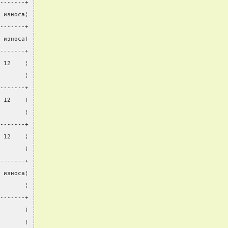
-------+
 износа¦
-------+
 износа¦
-------+
 12    ¦
       ¦
-------+
 12    ¦
       ¦
-------+
 12    ¦
       ¦
-------+
 износа¦
       ¦
-------+
       ¦
       ¦