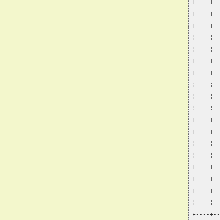
¦    ¦  
¦    ¦  
¦    ¦  
¦    ¦  
¦    ¦  
¦    ¦  
¦    ¦  
¦    ¦  
¦    ¦  
¦    ¦  
¦    ¦  
¦    ¦  
¦    ¦  
¦    ¦  
¦    ¦  
¦    ¦  
¦    ¦  
¦    ¦  
+----+--