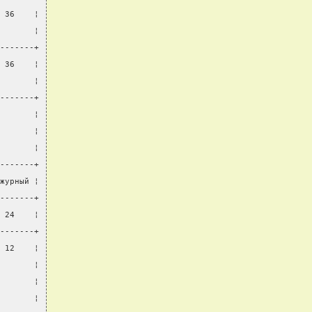
 36    ¦
       ¦
-------+
 36    ¦
       ¦
-------+
       ¦
       ¦
       ¦
-------+
журный ¦
-------+
 24    ¦
-------+
 12    ¦
       ¦
       ¦
       ¦