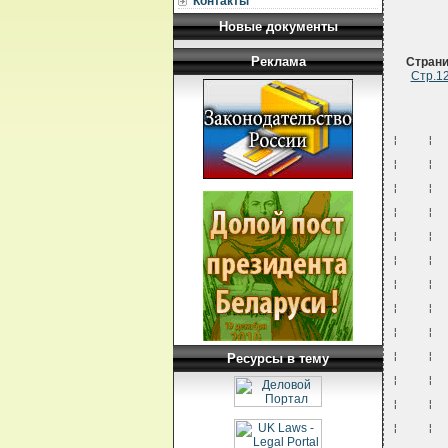
Контакты
Новые документы
Реклама
Стран
Стр.1
¦    ¦  
¦    ¦  
¦    ¦  
¦    ¦  
¦    ¦  
¦    ¦  
¦    ¦  
¦    ¦  
¦    ¦  
¦    ¦  
Ресурсы в тему
¦    ¦  
¦    ¦  
¦    ¦  