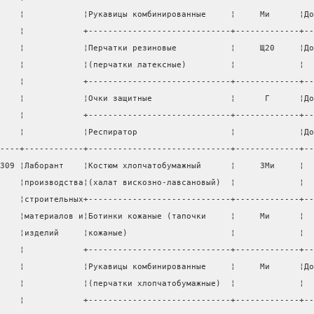
    ¦            ¦Рукавицы комбинированные     ¦     Ми      ¦До
    ¦            +-----------------------------+-------------+--
    ¦            ¦Перчатки резиновые           ¦     Щ20     ¦До
    ¦            ¦(перчатки латексные)         ¦             ¦  
    ¦            +-----------------------------+-------------+--
    ¦            ¦Очки защитные                ¦      Г      ¦До
    ¦            +-----------------------------+-------------+--
    ¦            ¦Респиратор                   ¦             ¦До
----+------------+-----------------------------+-------------+--
309 ¦Лаборант    ¦Костюм хлопчатобумажный      ¦     ЗМи     ¦  
    ¦производства¦(халат вискозно-лавсановый)  ¦             ¦  
    ¦строительных+-----------------------------+-------------+--
    ¦материалов и¦Ботинки кожаные (тапочки     ¦     Ми      ¦  
    ¦изделий     ¦кожаные)                     ¦             ¦  
    ¦            +-----------------------------+-------------+--
    ¦            ¦Рукавицы комбинированные     ¦     Ми      ¦До
    ¦            ¦(перчатки хлопчатобумажные)  ¦             ¦  
    ¦            +-----------------------------+-------------+--