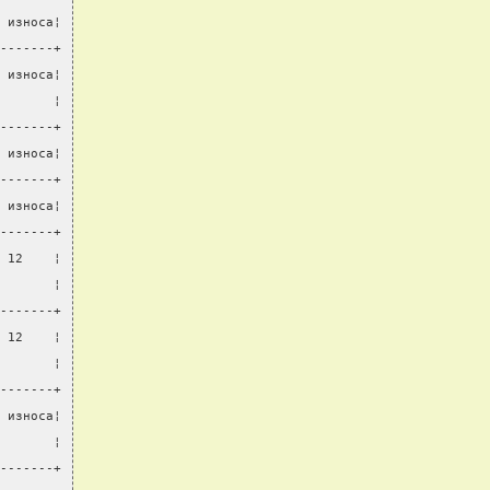
 износа¦
-------+
 износа¦
       ¦
-------+
 износа¦
-------+
 износа¦
-------+
 12    ¦
       ¦
-------+
 12    ¦
       ¦
-------+
 износа¦
       ¦
-------+