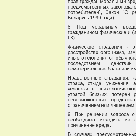
прав граждан моральный вре
предусмотренных законодат
потребителей", Закон "О р
Беларусь 1999 года).
8. Под моральным вредо
гражданином физические и (ил
ГК).
Физические страдания - э
расстройство организма, из
иные отклонения от обычног
последствием действий
нематериальные блага или и
Нравственные страдания, 
страха, стыда, унижения,
человека в психологическо
утратой близких, потерей 
невозможностью продолжа
ограничением или лишением ка
9. При решении вопроса о
необходимо исходить из 
причинение вреда.
В случаях, предусмотренны