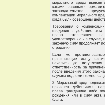
морального вреда выяснять
какими правовыми нормами оно
законодательства, пред
компенсации морального вре
когда были совершены действ
Требования о компенсации
введения в действие акта 
право потерпевшего на
удовлетворению и в случае, к
законную силу продолжает и
страдания.
Если же противоправные 
причиняющие истцу физич
начались до вступления
ответственность за причине
после введения этого закона
случаях подлежит компенсаци
3. Моральный вред подлежит
причинен действиями, на
права гражданина либо п
рождения или в силу акта 
блага.