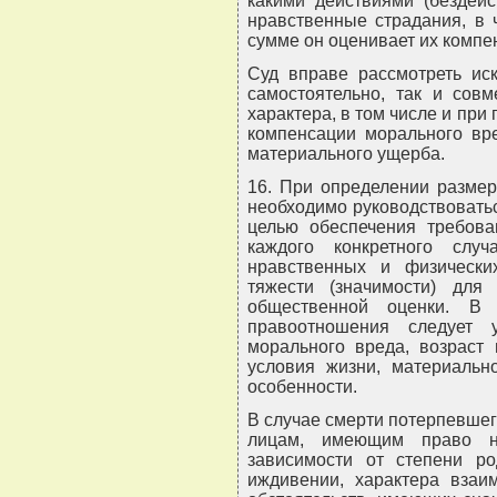
какими действиями (бездей
нравственные страдания, в 
сумме он оценивает их компе
Суд вправе рассмотреть ис
самостоятельно, так и сов
характера, в том числе и при
компенсации морального вр
материального ущерба.
16. При определении размер
необходимо руководствоваться 
целью обеспечения требова
каждого конкретного слу
нравственных и физически
тяжести (значимости) для
общественной оценки. В 
правоотношения следует у
морального вреда, возраст 
условия жизни, материаль
особенности.
В случае смерти потерпевше
лицам, имеющим право н
зависимости от степени р
иждивении, характера взаи