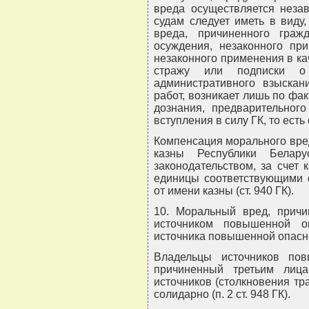
вреда осуществляется неза
судам следует иметь в виду
вреда, причиненного граж
осуждения, незаконного при
незаконного применения в к
стражу или подписки о 
административного взыскан
работ, возникает лишь по фа
дознания, предварительного
вступления в силу ГК, то есть 
Компенсация морального вред
казны Республики Белару
законодательством, за счет
единицы соответствующими
от имени казны (ст. 940 ГК).
10. Моральный вред, прич
источником повышенной оп
источника повышенной опасн
Владельцы источников по
причиненный третьим лица
источников (столкновения тра
солидарно (п. 2 ст. 948 ГК).