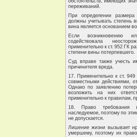
обстоятельств, имеющих зна
переживаний.
При определении размера
должны учитывать степень в
вина является основанием в
Если возникновению ил
содействовала неостор
применительно к ст. 952 ГК р
степени вины потерпевшего.
Суд вправе также учесть и
причинителя вреда.
17. Применительно к ст. 94
совместными действиями, о
Однако по заявлению потер
возложить на них ответс
применительно к правилам, пр
18. Право требования 
наследуемое, поэтому по эт
не допускается.
Лишение жизни вызывает нра
умершему, поэтому их прав