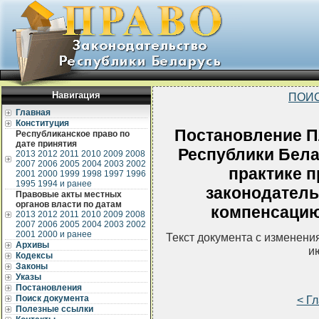
Навигация
ПОИС
Главная
Конституция
Постановление П
Республиканское право по
дате принятия
Республики Белар
2013
2012
2011
2010
2009
2008
2007
2006
2005
2004
2003
2002
практике 
2001
2000
1999
1998
1997
1996
1995
1994 и ранее
законодатель
Правовые акты местных
органов власти по датам
компенсацию
2013
2012
2011
2010
2009
2008
2007
2006
2005
2004
2003
2002
2001
2000 и ранее
Текст документа с изменени
Архивы
и
Кодексы
Законы
Указы
Постановления
Поиск документа
< Г
Полезные ссылки