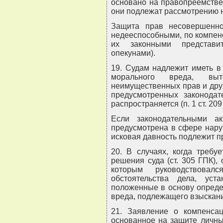
основано на правопреемстве
они подлежат рассмотрению 
Защита прав несовершенно
недееспособными, по компен
их законными представит
опекунами).
19. Судам надлежит иметь в
морального вреда, вы
неимущественных прав и друг
предусмотренных законодат
распространяется (п. 1 ст. 209 
Если законодательными а
предусмотрена в сфере нару
исковая давность подлежит 
20. В случаях, когда требу
решения суда (ст. 305 ГПК),
которым руководствовал
обстоятельства дела, ус
положенные в основу опреде
вреда, подлежащего взыскан
21. Заявление о компенсац
основанное на защите личны