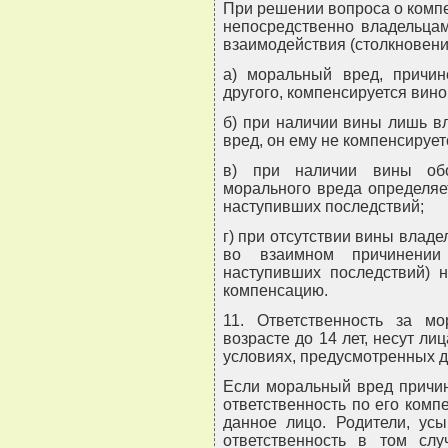
При решении вопроса о комп
непосредственно владельцам
взаимодействия (столкновени
а) моральный вред, причи
другого, компенсируется вин
б) при наличии вины лишь в
вред, он ему не компенсирует
в) при наличии вины обо
морального вреда определяе
наступивших последствий;
г) при отсутствии вины влад
во взаимном причинении
наступивших последствий) 
компенсацию.
11. Ответственность за м
возрасте до 14 лет, несут лиц
условиях, предусмотренных д
Если моральный вред причине
ответственность по его комп
данное лицо. Родители, усы
ответственность в том слу