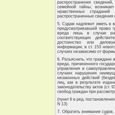
распространения сведений,
семейной тайны, возникае
нравственных страданий
распространенные сведения 
5. Судам надлежит иметь в ви
предусматривавшей право г
вреда лишь в случае ра
соответствующих действит
достоинство или делову
информации, в ст. 153 новог
случаях независимо от форм
6. Разъяснить, что граждане
вреда, причиненного госуда
управления и самоуправлен
случаях нарушения неимущ
незаконных действий (безде
лиц, как в результате изда
законодательству актов (ст. 9
свобод граждан при рассмотр
(пункт 6 в ред. постановлени
N 13)
7. Обратить внимание судов