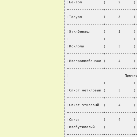
¦Бензол          ¦      2      ¦
+----------------+-------------+
¦Толуол          ¦      3      ¦
+----------------+-------------+
¦Этилбензол      ¦      3      ¦
+----------------+-------------+
¦Ксилолы         ¦      3      ¦
+----------------+-------------+
¦Изопропилбензол ¦      4      ¦
+----------------+-------------+
¦                          Прочи
+----------------+-------------+
¦Спирт метиловый ¦      3      ¦
+----------------+-------------+
¦Спирт этиловый  ¦      4      ¦
+----------------+-------------+
¦Спирт           ¦      4      ¦
¦изобутиловый    ¦             ¦
+----------------+-------------+