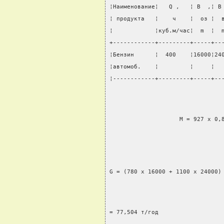
¦Наименование¦   Q ,   ¦ В  ,¦ В
¦ продукта   ¦    ч    ¦  оз ¦  
¦            ¦куб.м/час¦  m  ¦  
+------------+---------+-----+--
¦Бензин      ¦  400    ¦16000¦24
¦автомоб.    ¦         ¦     ¦  
¦------------+---------+-----+--
                    М = 927 x 0,
                                
G = (780 x 16000 + 1100 x 24000)
= 77,504 т/год