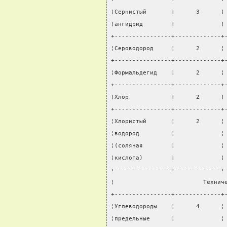
¦Сернистый       ¦      3      ¦
¦ангидрид        ¦             ¦
+----------------+-------------+
¦Сероводород     ¦      2      ¦
+----------------+-------------+
¦Формальдегид    ¦      2      ¦
+----------------+-------------+
¦Хлор            ¦      2      ¦
+----------------+-------------+
¦Хлористый       ¦      2      ¦
¦водород         ¦             ¦
¦(соляная        ¦             ¦
¦кислота)        ¦             ¦
+----------------+-------------+
¦                         Технич
+----------------+-------------+
¦Углеводороды    ¦      4      ¦
¦предельные      ¦             ¦