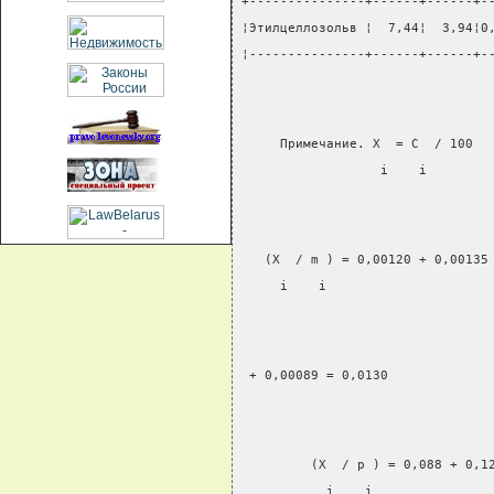
+---------------+------+------+-
¦Этилцеллозольв ¦  7,44¦  3,94¦0
¦---------------+------+------+-
     Примечание. Х  = С  / 100
                  i    i
   (Х  / m ) = 0,00120 + 0,00135
     i    i
 + 0,00089 = 0,0130
         (Х  / р ) = 0,088 + 0,1
           i    i