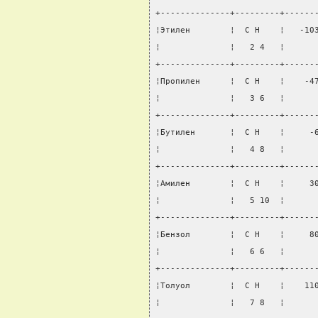
+--------------+---------+------
¦Этилен        ¦  С Н    ¦   -10
¦              ¦   2 4   ¦      
+--------------+---------+------
¦Пропилен      ¦  С Н    ¦    -4
¦              ¦   3 6   ¦      
+--------------+---------+------
¦Бутилен       ¦  С Н    ¦     -
¦              ¦   4 8   ¦      
+--------------+---------+------
¦Амилен        ¦  С Н    ¦     3
¦              ¦   5 10  ¦      
+--------------+---------+------
¦Бензол        ¦  С Н    ¦     8
¦              ¦   6 6   ¦      
+--------------+---------+------
¦Толуол        ¦  С Н    ¦    11
¦              ¦   7 8   ¦      