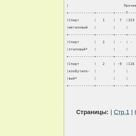
¦                          Прочи
+------------+--------+-----T---
¦Спирт       ¦   1    ¦  7  ¦153
¦метиловый   ¦        ¦     ¦   
+------------+--------+-----+---
¦Спирт       ¦   2    ¦  -  ¦ - 
¦этиловый*   ¦        ¦     ¦   
+------------+--------+-----+---
¦Спирт       ¦   2    ¦ -9  ¦116
¦изобутило-  ¦        ¦     ¦   
¦вый*        ¦        ¦     ¦   
+------------+--------+-----+---
Страницы:
|
Стр.1
|