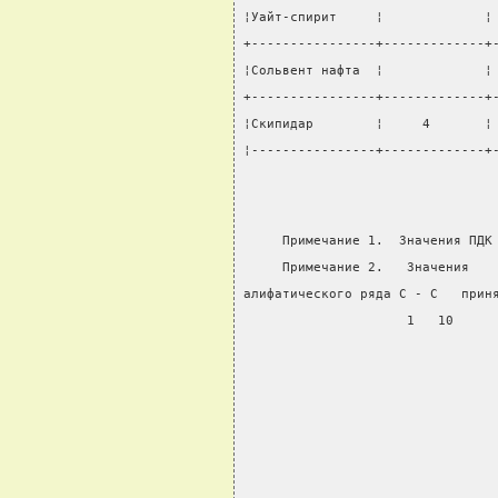
¦Уайт-спирит     ¦             ¦
+----------------+-------------+
¦Сольвент нафта  ¦             ¦
+----------------+-------------+
¦Скипидар        ¦     4       ¦
¦----------------+-------------+
     Примечание 1.  Значения ПДК
     Примечание 2.   Значения   
алифатического ряда С - С   прин
                     1   10