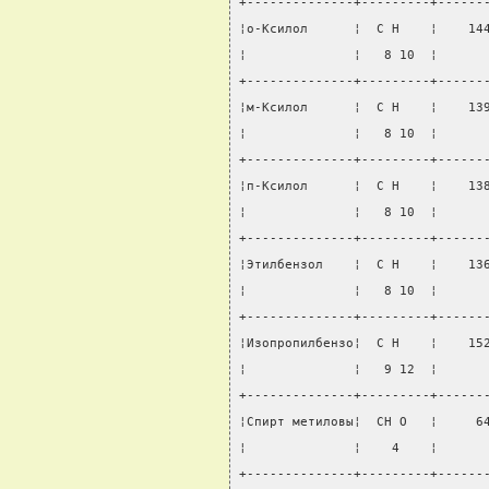
+--------------+---------+------
¦о-Ксилол      ¦  С Н    ¦    14
¦              ¦   8 10  ¦      
+--------------+---------+------
¦м-Ксилол      ¦  С Н    ¦    13
¦              ¦   8 10  ¦      
+--------------+---------+------
¦п-Ксилол      ¦  С Н    ¦    13
¦              ¦   8 10  ¦      
+--------------+---------+------
¦Этилбензол    ¦  С Н    ¦    13
¦              ¦   8 10  ¦      
+--------------+---------+------
¦Изопропилбензо¦  С Н    ¦    15
¦              ¦   9 12  ¦      
+--------------+---------+------
¦Спирт метиловы¦  СН О   ¦     6
¦              ¦    4    ¦      
+--------------+---------+------