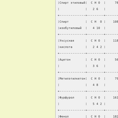
¦Спирт этиловый¦  С Н О  ¦     7
¦              ¦   2 6   ¦      
+--------------+---------+------
¦Спирт         ¦  С Н  О ¦    10
¦изобутиловый  ¦   4 10  ¦      
+--------------+---------+------
¦Уксусная      ¦  С Н О  ¦    11
¦кислота       ¦   2 4 2 ¦      
+--------------+---------+------
¦Ацетон        ¦  С Н О  ¦     5
¦              ¦   3 6   ¦      
+--------------+---------+------
¦Метилэтилкетон¦  С Н О  ¦     7
¦              ¦   4 8   ¦      
+--------------+---------+------
¦Фурфурол      ¦  С Н О  ¦    16
¦              ¦   5 4 2 ¦      
+--------------+---------+------
¦Фенол         ¦  С Н О  ¦    18