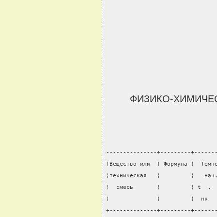
ФИЗИКО-ХИМИЧЕС
---------------+---------+------
¦Вещество или  ¦ Формула ¦  Темп
¦техническая   ¦         ¦   нач
¦  смесь       ¦         ¦ t  , 
¦              ¦         ¦  нк  
+--------------+---------+------