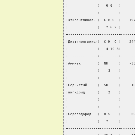
¦              ¦   6 6   ¦      
+--------------+---------+------
¦Этиленгликоль ¦  С Н О  ¦    19
¦              ¦   2 6 2 ¦      
+--------------+---------+------
¦Диэтиленгликол¦  С Н  О ¦    24
¦              ¦   4 10 3¦      
+--------------+---------+------
¦Аммиак        ¦  NH     ¦    -3
¦              ¦    3    ¦      
+--------------+---------+------
¦Сернистый     ¦  SО     ¦    -1
¦ангидрид      ¦    2    ¦      
¦              ¦         ¦      
+--------------+---------+------
¦Сероводород   ¦  Н S    ¦    -6
¦              ¦   2     ¦      
+--------------+---------+------