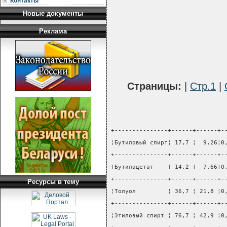
Контакты
Новые документы
Реклама
Страницы:
|
Стр.1
|
+---------------+------+------+-
¦Бутиловый спирт¦ 17,7 ¦  9,26¦0
+---------------+------+------+-
¦Бутилацетат    ¦ 14,2 ¦  7,66¦0
+---------------+------+------+-
Ресурсы в тему
¦Толуол         ¦ 36,7 ¦ 21,8 ¦0
+---------------+------+------+-
¦Этиловый спирт ¦ 76,7 ¦ 42,9 ¦0