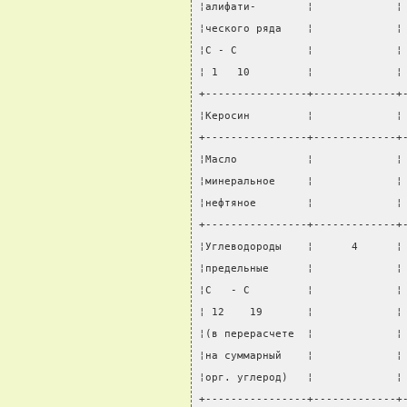
¦алифати-        ¦             ¦
¦ческого ряда    ¦             ¦
¦С - С           ¦             ¦
¦ 1   10         ¦             ¦
+----------------+-------------+
¦Керосин         ¦             ¦
+----------------+-------------+
¦Масло           ¦             ¦
¦минеральное     ¦             ¦
¦нефтяное        ¦             ¦
+----------------+-------------+
¦Углеводороды    ¦      4      ¦
¦предельные      ¦             ¦
¦С   - С         ¦             ¦
¦ 12    19       ¦             ¦
¦(в перерасчете  ¦             ¦
¦на суммарный    ¦             ¦
¦орг. углерод)   ¦             ¦
+----------------+-------------+