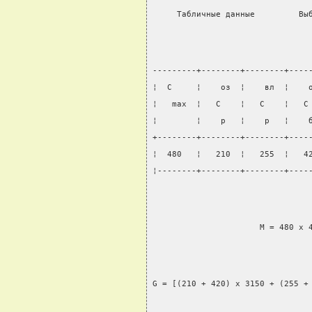
     Табличные данные         Вы
---------+--------+--------+----
¦  C     ¦    оз  ¦    вл  ¦    
¦   max  ¦   C    ¦   С    ¦   С
¦        ¦    р   ¦    р   ¦    
+--------+--------+--------+----
¦  480   ¦   210  ¦   255  ¦   4
¦--------+--------+--------+----
                      М = 480 x 
G = [(210 + 420) x 3150 + (255 +