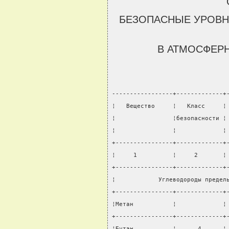
БЕЗОПАСНЫЕ УРОВН
В АТМОСФЕР
-----------------+-------------+
¦   Вещество     ¦   Класс     ¦
¦                ¦безопасности ¦
¦                ¦             ¦
+----------------+-------------+
¦     1          ¦     2       ¦
+----------------+-------------+
¦            Углеводороды предел
+----------------+-------------+
¦Метан           ¦             ¦
+----------------+-------------+
¦Бутан           ¦      4      ¦