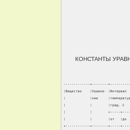
КОНСТАНТЫ УРАВ
-------------+--------+---------
¦Вещество    ¦Уравне- ¦Интервал 
¦            ¦ние     ¦температу
¦            ¦        ¦град. С  
¦            ¦        +-----+---
¦            ¦        ¦от   ¦до 
+------------+--------+-----+---