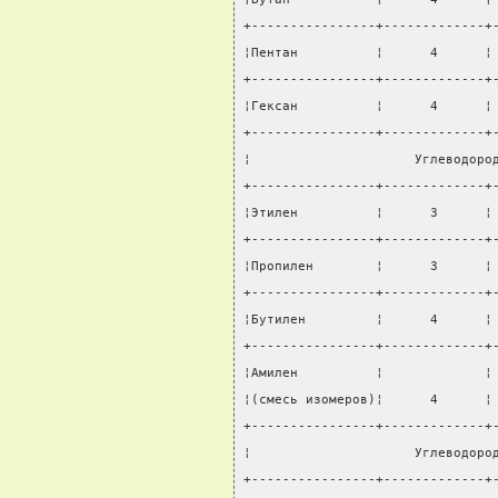
+----------------+-------------+
¦Пентан          ¦      4      ¦
+----------------+-------------+
¦Гексан          ¦      4      ¦
+----------------+-------------+
¦                     Углеводоро
+----------------+-------------+
¦Этилен          ¦      3      ¦
+----------------+-------------+
¦Пропилен        ¦      3      ¦
+----------------+-------------+
¦Бутилен         ¦      4      ¦
+----------------+-------------+
¦Амилен          ¦             ¦
¦(смесь изомеров)¦      4      ¦
+----------------+-------------+
¦                     Углеводоро
+----------------+-------------+