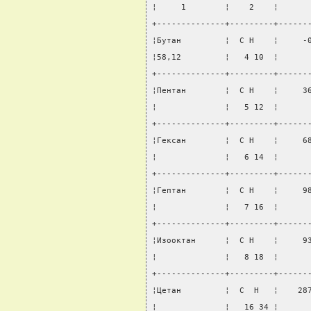
¦     1        ¦    2    ¦      
+--------------+---------+------
¦Бутан         ¦  С Н    ¦     -
¦58,12         ¦   4 10  ¦      
+--------------+---------+------
¦Пентан        ¦  С Н    ¦     3
¦              ¦   5 12  ¦      
+--------------+---------+------
¦Гексан        ¦  С Н    ¦     6
¦              ¦   6 14  ¦      
+--------------+---------+------
¦Гептан        ¦  С Н    ¦     9
¦              ¦   7 16  ¦      
+--------------+---------+------
¦Изооктан      ¦  С Н    ¦     9
¦              ¦   8 18  ¦      
+--------------+---------+------
¦Цетан         ¦  С  Н   ¦    28
¦              ¦   16 34 ¦      