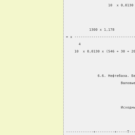
                    10  x 0,0130
           1300 x 1,178
= x ----------------------------
      4
    10  x 0,0130 x (546 + 30 + 2
               6.6. Нефтебаза. Б
                          Валовы
                          Исходн
-------------+---------+-----T--