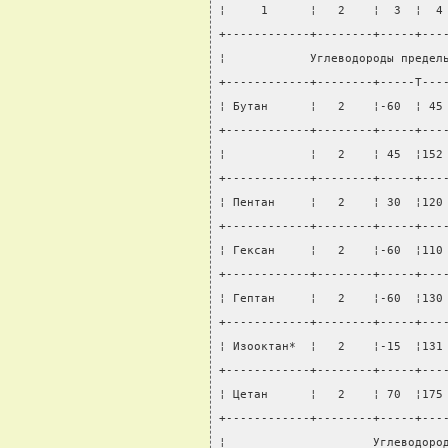
¦     1      ¦   2    ¦  3  ¦  4
+------------+--------+-----+---
¦            Углеводороды предел
+------------+--------+-----T---
¦ Бутан      ¦   2    ¦-60  ¦ 45
+------------+--------+-----+---
¦            ¦   2    ¦ 45  ¦152
+------------+--------+-----+---
¦ Пентан     ¦   2    ¦ 30  ¦120
+------------+--------+-----+---
¦ Гексан     ¦   2    ¦-60  ¦110
+------------+--------+-----+---
¦ Гептан     ¦   2    ¦-60  ¦130
+------------+--------+-----+---
¦ Изооктан*  ¦   2    ¦-15  ¦131
+------------+--------+-----+---
¦ Цетан      ¦   2    ¦ 70  ¦175
+------------+--------+-----+---
¦                     Углеводоро