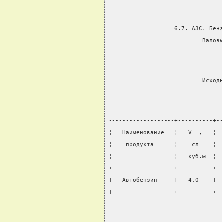
                   6.7. АЗС. Бен
                           Валов
                           Исход
-------------------+----------+-
¦   Наименование   ¦   V  ,   ¦ 
¦    продукта      ¦    сл    ¦ 
¦                  ¦   куб.м  ¦ 
+------------------+----------+-
¦   Автобензин     ¦   4,0    ¦ 
¦------------------+----------+-