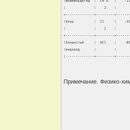
¦Формальдегид  ¦  СН О   ¦    -2
¦              ¦    2    ¦      
+--------------+---------+------
¦Хлор          ¦  Cl     ¦    -3
¦              ¦    2    ¦      
+--------------+---------+------
¦Хлористый     ¦  НСl    ¦    -8
¦водород       ¦         ¦      
¦--------------+---------+------
Примечание. Физико-хим