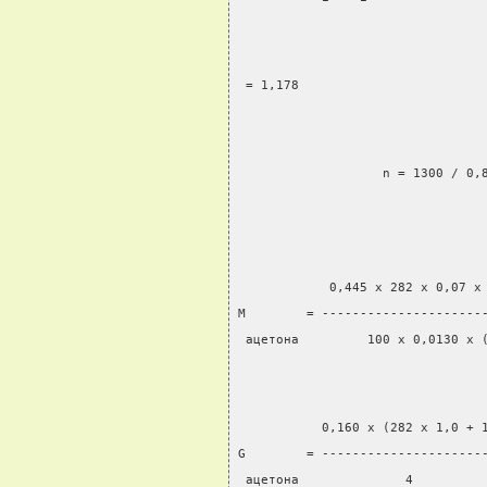
 = 1,178
                   n = 1300 / 0,
                                
            0,445 x 282 x 0,07 x
М        = ---------------------
 ацетона         100 x 0,0130 x 
           0,160 x (282 x 1,0 + 
G        = ---------------------
 ацетона              4