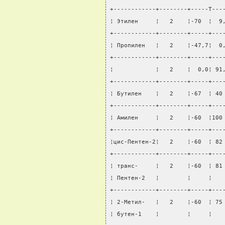
+------------+--------+-----T---
¦ Этилен     ¦   2    ¦-70  ¦  9
+------------+--------+-----+---
¦ Пропилен   ¦   2    ¦-47,7¦  0
+------------+--------+-----+---
¦            ¦   2    ¦  0,0¦ 91
+------------+--------+-----+---
¦ Бутилен    ¦   2    ¦-67  ¦ 40
+------------+--------+-----+---
¦ Амилен     ¦   2    ¦-60  ¦100
+------------+--------+-----+---
¦цис-Пентен-2¦   2    ¦-60  ¦ 82
+------------+--------+-----+---
¦ транс-     ¦   2    ¦-60  ¦ 81
¦ Пентен-2   ¦        ¦     ¦   
+------------+--------+-----+---
¦ 2-Метил-   ¦   2    ¦-60  ¦ 75
¦ бутен-1    ¦        ¦     ¦   