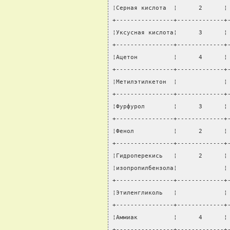
¦Серная кислота  ¦      2      ¦
+----------------+-------------+
¦Уксусная кислота¦      3      ¦
+----------------+-------------+
¦Ацетон          ¦      4      ¦
+----------------+-------------+
¦Метилэтилкетон  ¦             ¦
+----------------+-------------+
¦Фурфурол        ¦      3      ¦
+----------------+-------------+
¦Фенол           ¦      2      ¦
+----------------+-------------+
¦Гидроперекись   ¦      2      ¦
¦изопропилбензола¦             ¦
+----------------+-------------+
¦Этиленгликоль   ¦             ¦
+----------------+-------------+
¦Аммиак          ¦      4      ¦
+----------------+-------------+