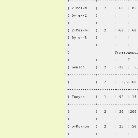
+------------+--------+-----+---
¦ 2-Метил-   ¦   2    ¦-60  ¦ 85
¦ бутен-2    ¦        ¦     ¦   
+------------+--------+-----+---
¦ 2-Метил-   ¦   2    ¦-60  ¦ 60
¦ бутен-3    ¦        ¦     ¦   
+------------+--------+-----+---
¦                     Углеводоро
+------------+--------+-----T---
¦ Бензол     ¦   2    ¦-20  ¦  5
+------------+--------+-----+---
¦            ¦   2    ¦  5,5¦160
+------------+--------+-----+---
¦ Толуол     ¦   1    ¦-92  ¦ 15
+------------+--------+-----+---
¦            ¦   2    ¦ 20  ¦200
+------------+--------+-----+---
¦ о-Ксилол   ¦   2    ¦ 25  ¦ 50
+------------+--------+-----+---