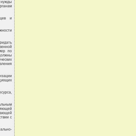
 нужды
рганам
ьцев и
жности
ридать
венной
мер по
должны
ческих
вления
изации
дующих
есурса,
альным
яющей
вающей
ствии с
ально-