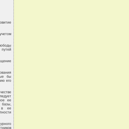
звитие
 учетом
свободы
 путей
ащение
ования
рые бы
ию его
честве
ледует
ное ее
 базы,
й в ее
упности
урного
тников