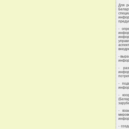
Для р
Белар
специ
инфор
преду
- опр
инфор
инфор
управ
аспек
внедр
- выр
инфор
- раз
инфор
потре
- под
инфор
- коо
(Бела
заруб
- вза
миро
инфор
- соз