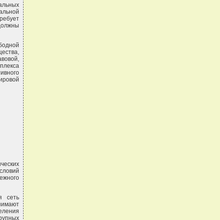
альных
альной
ребует
должны
бодной
щества,
авовой,
плекса
ивного
ировой
ических
словий
ежного
я сеть
анимают
еления
рупных