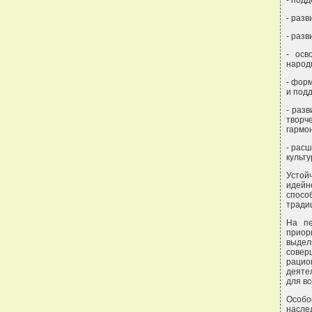
- под
- раз
- разв
- осв
народ
- фор
и под
- раз
творч
гармо
- рас
культу
Устой
идейн
спосо
тради
На пе
приор
выдел
совер
раци
деятел
для вс
Особо
насле