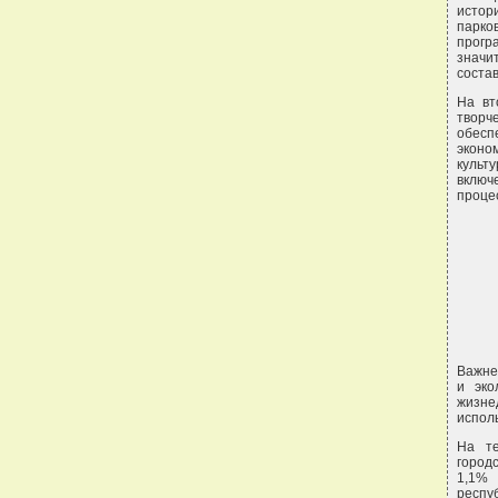
истор
парко
прог
значи
соста
На вт
творч
обесп
эконо
культ
включ
проце
Важне
и эко
жизне
испол
На те
город
1,1% 
респу