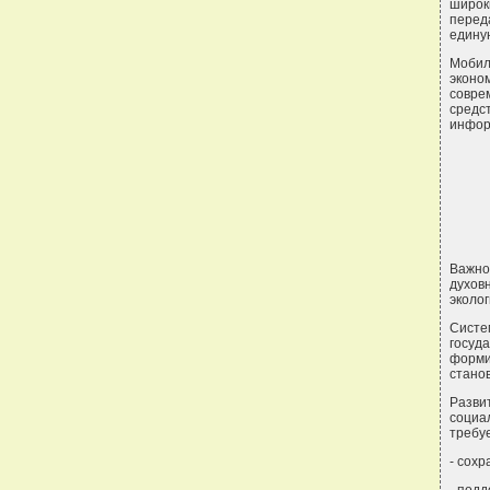
широк
перед
едину
Мобил
эконо
совре
средс
инфор
Важно
духов
эколо
Систе
госуд
форми
стано
Разви
социа
требу
- сохр