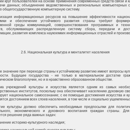
ий круг пользователей на основе применения современных средств связи и 
ачи данных; объединение ведомственных и региональных компьютерных с
ю общегосударственную компьютерную систему.
изация информационных ресурсов на повышение эффективности национ
мики и обеспечение устойчивого развития страны требуют формир
менной среды коммуникаций, совершенствования программных и техни
тв, обслуживающих распределенную систему сбора, передачи и дос
мации, развития комплекса наукоемких информационных отраслей и произво
2.6. Национальная культура и менталитет населения
е значение при переходе страны к устойчивому развитию имеют вопросы кул
ности. Будущее государства - не только в материальном достатке гра
гическом благополучии, но и в нравственно образованном обществе.
ма учреждений культуры и искусства является одним из самых необх
арственных институтов, поскольку она обеспечивает населению духовную св
рует национальное самосознание; с ее помощью достижения искусства и к
вятся достоянием всех слоев населения, в том числе и социально ущемленны
тие культуры должно обеспечить необходимые предпосылки для политиче
льного, экономического и духовного воспитания граждан страны. Для
ется решение ряда важных задач:
анение историко-культурного наследия;