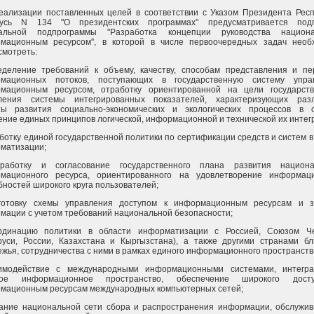
еализации поставленных целей в соответствии с Указом Президента Респ
усь N 134 "О президентских программах" предусматривается подг
альной подпрограммы "Разработка концепции руководства национ
мационным ресурсом", в которой в числе первоочередных задач необ
смотреть:
еделение требований к объему, качеству, способам представления и пе
мационных потоков, поступающих в государственную систему упра
мационным ресурсом, отработку ориентированной на цели государств
ления системы интегрированных показателей, характеризующих раз
ты развития социально-экономических и экологических процессов в с
ение единых принципов логической, информационной и технической их интег
аботку единой государственной политики по сертификации средств и систем 
матизации;
работку и согласование государственного плана развития национа
мационного ресурса, ориентированного на удовлетворение информац
бностей широкого круга пользователей;
готовку схемы управления доступом к информационным ресурсам и 
мации с учетом требований национальной безопасности;
рдинацию политики в области информатизации с Россией, Союзом Ч
руси, России, Казахстана и Кыргызстана), а также другими странами бл
ежья, сотрудничества с ними в рамках единого информационного пространств
имодействие с международными информационными системами, интегр
вое информационное пространство, обеспечение широкого дост
мационным ресурсам международных компьютерных сетей;
дание национальной сети сбора и распространения информации, обслужи