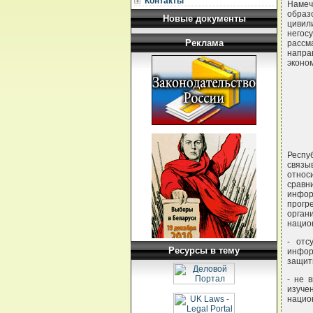
Контакты
Намеч
образ
Новые документы
цивил
негос
Реклама
рассм
напра
эконо
Респу
связы
относ
срав
инфор
прог
орган
нацио
- отс
Ресурсы в тему
инфор
защит
- не 
изуче
нацио