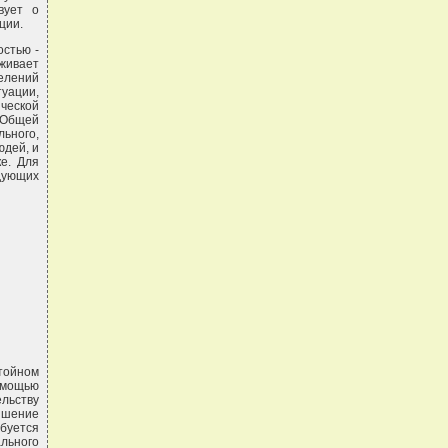
вует о
ции.
остью -
оживает
селений
уации,
ческой
 Общей
ьного,
юдей, и
е. Для
дующих
стойном
омощью
льству
ышение
буется
льного