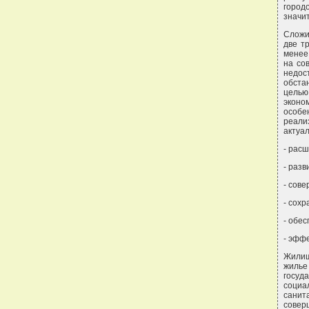
город
значи
Сложи
две т
менее
на со
недос
обста
целью
эконом
особе
реали
актуа
- рас
- раз
- сов
- сохр
- обес
- эфф
Жилищ
жилье
госуд
социа
санит
совер