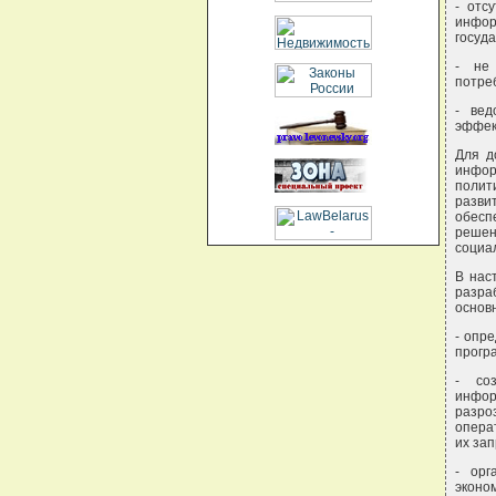
- отс
инфор
госуд
- не
потре
- вед
эффек
Для д
инфор
полит
разви
обесп
решен
социа
В нас
разра
основ
- опр
прогр
- со
инфо
разр
опера
их за
- орг
эконом