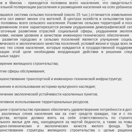
ов и Минска - приходится половина всего населения, что свидетельст
тельной поляризации расселения и размещения населения на осях урбаниза
вшаяся система сельских поселений (около 25 тыс.) отличается измельченн
рети сел имеют менее ста жителей. В центрах хозяйств и сельсоветов пр
 половины всего сельского населения. Развитие сельских территорий и по
временном этапе характеризуется резким ухудшением демографической сит
таточным развитием отраслей социальной сферы, ухудшением экологи
новки, низким уровнем и качеством инженерно-технического обеспечения.
 развития городских и сельских поселений является улучшение социал
ического и экологического качества поселений, условий жизни и труда всех л
нно тех слоев населения, которые нуждаются в государственной поддержк
зации этой цели необходима координация действии в решении сле
льных задач:
ширение жилищного строительства;
витие сферы обслуживания;
ершенствование транспортной и инженерно-технической инфраструктур;
анение и использование историко-культурного наследия;
печение экологической устойчивости населенных пунктов;
ективное использование территориальных ресурсов.
ное строительство призвано обеспечить удовлетворение потребности в до
 различных слоев населения как за счет средств граждан, так и с п
арства, которое должно взять на себя ответственность по строите
льного жилья для лиц, находящихся за чертой бедности, а также за пов
арно-гигиенических и экологических качеств жилого фонда. Тре
шенствование структуры жилищного строительства с целью рациона