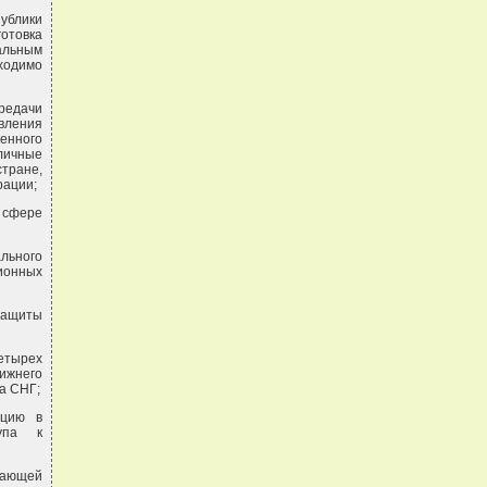
ублики
отовка
альным
ходимо
редачи
вления
енного
личные
тране,
рации;
в сфере
льного
ионных
защиты
етырех
ижнего
а СНГ;
ацию в
упа к
вающей