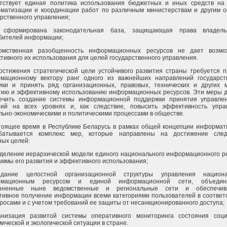
утствует единая политика использования бюджетных и иных средств на
матизации и координации работ по различным министерствам и другим о
арственного управления;
 сформирована законодательная база, защищающая права владел
бителей информации;
омственная разобщенность информационных ресурсов не дает возмо
тивного их использования для целей государственного управления.
остижения стратегической цели устойчивого развития страны требуется п
мационному вектору ранг одного из важнейших направлений государст
ики и принять ряд организационных, правовых, технических и других 
тию и эффективному использованию информационных ресурсов. Эти меры 
ечить создание системы информационной поддержки принятия управлен
ий на всех уровнях и, как следствие, повысить эффективность упра
льно-экономическими и политическими процессами в обществе.
тоящее время в Республике Беларусь в рамках общей концепции информат
батывается комплекс мер, которые направлены на достижение сле
ных целей:
еделение иерархической модели единого национального информационного р
аммы его развития и эффективного использования;
здание целостной организационной структуры управления национ
рмационным ресурсом и единой информационной сети, объедин
озненные ныне ведомственные и региональные сети и обеспечи
тивное получение информации всеми категориями пользователей в соответ
просами и с учетом требований ее защиты от несанкционированного доступа;
анизация развитой системы оперативного мониторинга состояния соци
ической и экологической ситуации в стране.