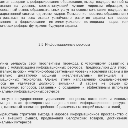
ается завершить реформирование образования, вывод государственной с
ования на уровень, соответствующий лучшим мировым образцам, с
изованный рынок образовательных услуг на основе сочетания государстве
ударственной систем подготовки кадров. Повышение престижа образования
атриваться на всех этапах устойчивого развития страны как приори
вление в формировании интеллектуального потенциала нации, ген
мических реформ, фундамент будущего страны.
2.5. Информационные ресурсы
блика Беларусь свои перспективы перехода к устойчивому развитию 
вать с мобилизацией информационных ресурсов. Предпосылкой для этого 
ительно высокий культурно-образовательный уровень населения страны и п
нительно достаточно мощный интеллектуальный потенциал в 
мационных технологий. Однако этому направлению социально-технич
ресса не уделяется должного внимания. В стране не решен ко
изационных вопросов, связанных с созданием и эффективным использо
нальных информационных ресурсов:
утствуют государственное управление процессом накопления и использ
мации, план формирования национального информационного ресурса
ы, системный анализ потребностей различных категорий пользователей;
выработана стратегия выхода в мировое информационное пространство с
ния внешних рынков, продвижения белорусских товаров, достижения
нальных интересов;