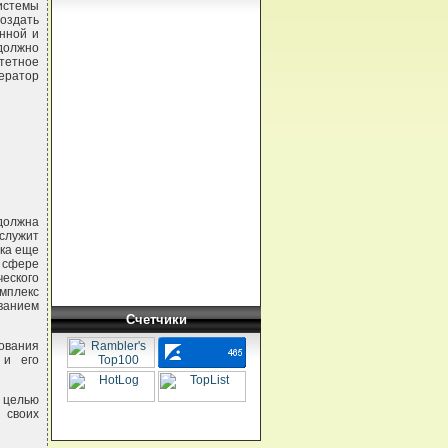
истемы
оздать
нной и
 должно
тетное
ератор
должна
служит
ока еще
сфере
еского
мплекс
ванием
Счетчики
ования
 и его
 целью
 своих