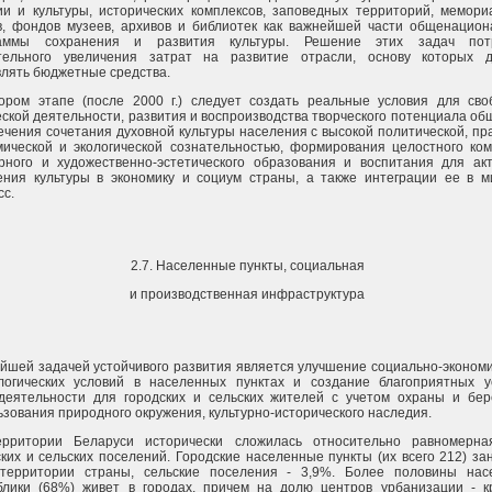
ии и культуры, исторических комплексов, заповедных территорий, мемори
в, фондов музеев, архивов и библиотек как важнейшей части общенацион
раммы сохранения и развития культуры. Решение этих задач пот
тельного увеличения затрат на развитие отрасли, основу которых 
влять бюджетные средства.
ором этапе (после 2000 г.) следует создать реальные условия для сво
еской деятельности, развития и воспроизводства творческого потенциала об
ечения сочетания духовной культуры населения с высокой политической, пр
мической и экологической сознательностью, формирования целостного ком
урного и художественно-эстетического образования и воспитания для акт
ения культуры в экономику и социум страны, а также интеграции ее в м
сс.
2.7. Населенные пункты, социальная
и производственная инфраструктура
йшей задачей устойчивого развития является улучшение социально-эконом
логических условий в населенных пунктах и создание благоприятных у
деятельности для городских и сельских жителей с учетом охраны и бер
ьзования природного окружения, культурно-исторического наследия.
рритории Беларуси исторически сложилась относительно равномерна
ских и сельских поселений. Городские населенные пункты (их всего 212) з
территории страны, сельские поселения - 3,9%. Более половины нас
блики (68%) живет в городах, причем на долю центров урбанизации - к