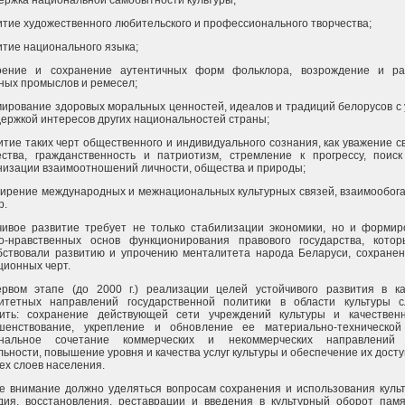
держка национальной самобытности культуры;
витие художественного любительского и профессионального творчества;
итие национального языка;
оение и сохранение аутентичных форм фольклора, возрождение и ра
ных промыслов и ремесел;
мирование здоровых моральных ценностей, идеалов и традиций белорусов с
держкой интересов других национальностей страны;
витие таких черт общественного и индивидуального сознания, как уважение 
ества, гражданственность и патриотизм, стремление к прогрессу, поиск
низации взаимоотношений личности, общества и природы;
ширение международных и межнациональных культурных связей, взаимообог
р.
чивое развитие требует не только стабилизации экономики, но и формир
о-нравственных основ функционирования правового государства, кото
бствовали развитию и упрочению менталитета народа Беларуси, сохранен
ционных черт.
рвом этапе (до 2000 г.) реализации целей устойчивого развития в ка
итетных направлений государственной политики в области культуры с
ить: сохранение действующей сети учреждений культуры и качествен
шенствование, укрепление и обновление ее материально-технической
ональное сочетание коммерческих и некоммерческих направлени
ьности, повышение уровня и качества услуг культуры и обеспечение их дост
ех слоев населения.
е внимание должно уделяться вопросам сохранения и использования культ
дия, восстановления, реставрации и введения в культурный оборот памя