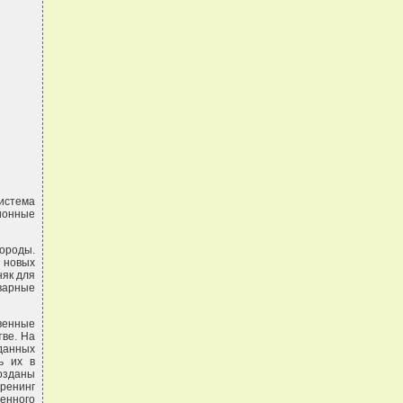
система
ционные
породы.
 новых
няк для
варные
венные
ве. На
данных
ь их в
озданы
тренинг
ценного