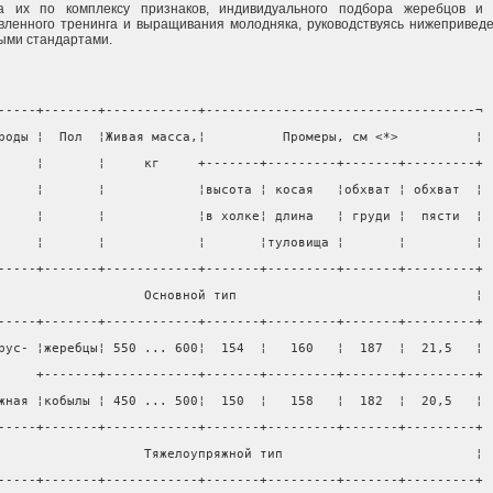
а их по комплексу признаков, индивидуального подбора жеребцов и 
вленного тренинга и выращивания молодняка, руководствуясь нижепривед
ыми стандартами.
-----+-------+------------+-----------------------------------¬
роды ¦  Пол  ¦Живая масса,¦          Промеры, см <*>          ¦
     ¦       ¦     кг     +-------+---------+-------+---------+
     ¦       ¦            ¦высота ¦ косая   ¦обхват ¦ обхват  ¦
     ¦       ¦            ¦в холке¦ длина   ¦ груди ¦  пясти  ¦
     ¦       ¦            ¦       ¦туловища ¦       ¦         ¦
-----+-------+------------+-------+---------+-------+---------+
                   Основной тип                               ¦
-----+-------+------------+-------+---------+-------+---------+
рус- ¦жеребцы¦ 550 ... 600¦  154  ¦   160   ¦  187  ¦  21,5   ¦
     +-------+------------+-------+---------+-------+---------+
жная ¦кобылы ¦ 450 ... 500¦  150  ¦   158   ¦  182  ¦  20,5   ¦
-----+-------+------------+-------+---------+-------+---------+
                   Тяжелоупряжной тип                         ¦
-----+-------+------------+-------+---------+-------+---------+