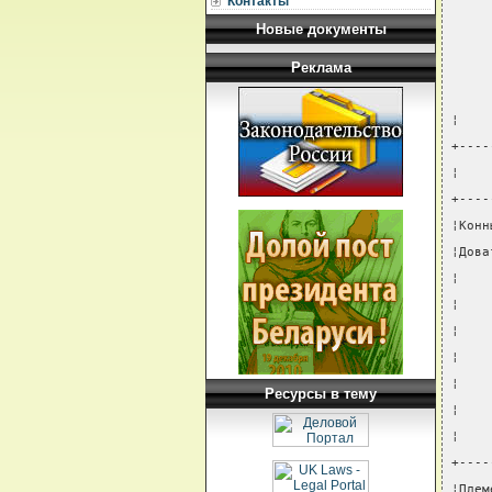
Контакты
Новые документы
Реклама
¦    
+----
¦    
+----
¦Конн
¦Дова
¦    
¦    
¦    
¦    
¦    
Ресурсы в тему
¦    
¦    
+----
¦Плем