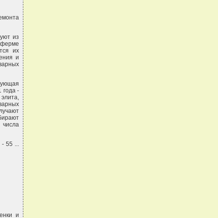
емонта
уют из
 ферме
тся их
ения и
варных
дующая
 года -
 элита,
оварных
лучают
бирают
 числа
 55 ...
енки и