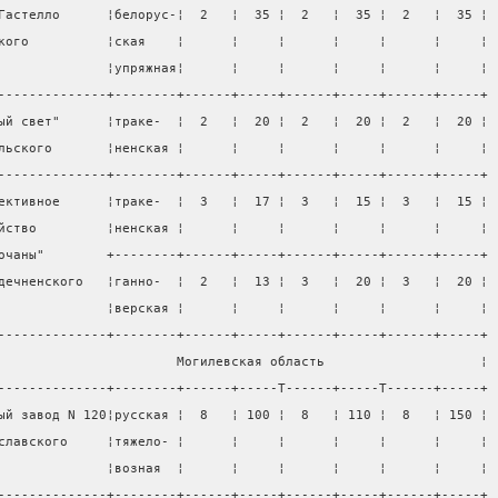
Гастелло      ¦белорус-¦  2   ¦  35 ¦  2   ¦  35 ¦  2   ¦  35 ¦
кого          ¦ская    ¦      ¦     ¦      ¦     ¦      ¦     ¦
              ¦упряжная¦      ¦     ¦      ¦     ¦      ¦     ¦
--------------+--------+------+-----+------+-----+------+-----+
ый свет"      ¦траке-  ¦  2   ¦  20 ¦  2   ¦  20 ¦  2   ¦  20 ¦
льского       ¦ненская ¦      ¦     ¦      ¦     ¦      ¦     ¦
--------------+--------+------+-----+------+-----+------+-----+
ективное      ¦траке-  ¦  3   ¦  17 ¦  3   ¦  15 ¦  3   ¦  15 ¦
йство         ¦ненская ¦      ¦     ¦      ¦     ¦      ¦     ¦
очаны"        +--------+------+-----+------+-----+------+-----+
дечненского   ¦ганно-  ¦  2   ¦  13 ¦  3   ¦  20 ¦  3   ¦  20 ¦
              ¦верская ¦      ¦     ¦      ¦     ¦      ¦     ¦
--------------+--------+------+-----+------+-----+------+-----+
                       Могилевская область                    ¦
--------------+--------+------+-----T------+-----T------+-----+
ый завод N 120¦русская ¦  8   ¦ 100 ¦  8   ¦ 110 ¦  8   ¦ 150 ¦
славского     ¦тяжело- ¦      ¦     ¦      ¦     ¦      ¦     ¦
              ¦возная  ¦      ¦     ¦      ¦     ¦      ¦     ¦
--------------+--------+------+-----+------+-----+------+-----+