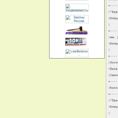
+----
¦"Кра
¦Клец
¦    
+----
¦им. 
¦Копы
¦    
+----
¦Эксп
¦база
¦Смол
+----
¦Колх
+----
¦"Про
¦Клец
¦    