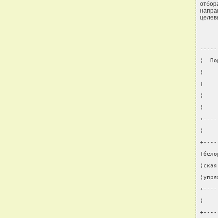
отбор
напра
целев
-----
¦  По
¦    
¦    
¦    
¦    
+----
¦    
+----
¦бело
¦ская
¦упря
+----
¦    
+----