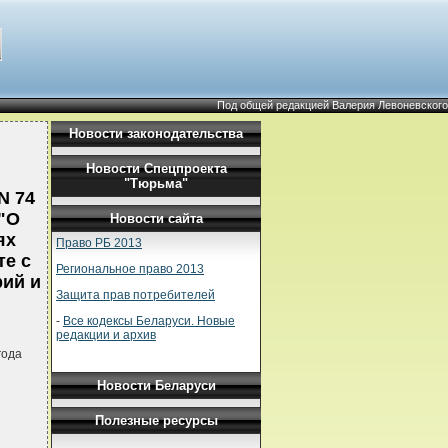
Под общей редакцией Валерия Левоневского
Новости законодательства
Новости Спецпроекта
"Тюрьма"
N 74
"О
Новости сайта
ях
Право РБ 2013
те с
Региональное право 2013
ий и
Защита прав потребителей
-
Все кодексы Беларуси. Новые
редакции и архив
года
Новости Беларуси
Полезные ресурсы