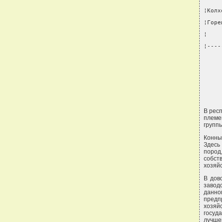
¦Колх
¦Горе
¦    
¦----
В рес
племе
групп
Конны
Здесь
пород
собст
хозяй
В дов
завод
данно
предп
хозяй
госуд
лучше