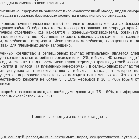
овья для племенного использования.
еменных конефермах выращивают высококачественный молодняк для самор
лизации в товарные фермерские хозяйства и спортивные организации.
ционные группы (племенное ядро) лошадей в товарных хозяйствах формир
 лучших кобыл. Отобранных конематок сосредоточивают на репродукторной
точном отделении), где находятся и жеребцы-производители, организуе
нное использование. Выращенных здесь кобылок используют для развед
ы, жеребчиков - кастрируют. Использовать жеребчиков, выращенных в то
ствах, для племенных целей запрещено.
менных хозяйствах и селекционных группах оптимальной является сле
ура конепоголовья: жеребцы-производители - 2%, кобылы - 40, молодняк до 1
олодняк старше 1 года - 28%. Используют жеребцов-производителей класса
 - элита и I класса. На племенных конефермах и в селекционных группах т
ств допускаются к использованию и кобылы II класса, от которых по
ущественно рабочепользовательный молодняк. В племенных хозяйствах от
обственного ремонта не более 5 ... 10% жеребцов и 30 ... 40% кобыл от
шихся.
жеребят на конных заводах необходимо довести до 75 ... 80%, племфермах -
товарных хозяйствах - 45 ... 50%.
Принципы селекции и целевые стандарты
ция лошадей разводимых в республике пород осуществляется путем оц