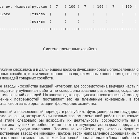
оз им. Чкалова¦русская ¦  7   ¦ 100 ¦  7   ¦ 100 ¦  7   ¦ 100 ¦
цкого         ¦тяжело- ¦      ¦     ¦      ¦     ¦      ¦     ¦
              ¦возная  ¦      ¦     ¦      ¦     ¦      ¦     ¦
--------------+--------+------+-----+------+-----+------+------
Система племенных хозяйств
публике сложилась и в дальнейшем должна функционировать определенная 
нных хозяйств, в том числе конного завода, племенные конефермы, селек
ы лошадей товарных хозяйств.
е заводы - хозяйства высшей категории, где сосредоточена ведущая часть 
 ведется углубленная работа по совершенствованию разводимых, созданию
, типов, линий лошадей. На конезаводах выращивают высококлассный молод
венных потребностей, поставляют его на племенные конефермы, в то
ства, спортивные организации, фермерские хозяйства.
оенный и послевоенный периоды в республике функционировали государст
ские конюшни, которые были важным звеном племенной работы в коневодст
м этапе следовало бы возродить их деятельность, сосредоточить на 
риятиях лучших жеребцов и по соответствующим договорам передават
ства на случную кампанию. Племенные хозяйства, при которых будут с
арственные заводские конюшни, должны вести направленное доращивание, 
го племенного молодняка из хозяйств своей зоны с целью отбора наиболее 