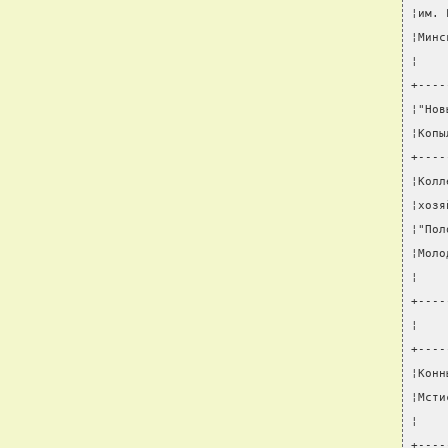
¦им. 
¦Минс
¦    
+----
¦"Нов
¦Копы
+----
¦Колл
¦хозя
¦"Пол
¦Моло
¦    
+----
¦    
+----
¦Конн
¦Мсти
¦    
+----