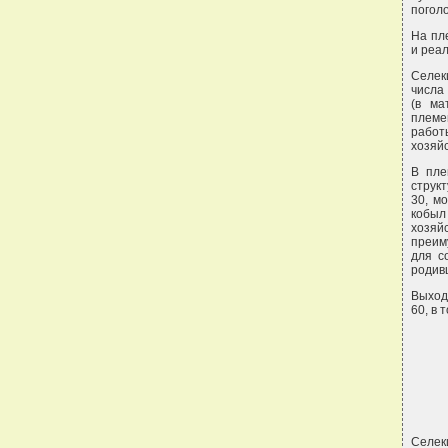
погол
На пл
и реа
Селек
числа
(в ма
племе
работ
хозяй
В пле
структ
30, м
кобыл
хозяй
преим
для с
родив
Выход 
60, в 
Селек