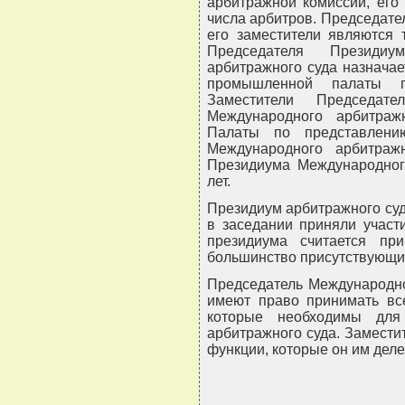
арбитражной комиссии, его
числа арбитров. Председате
его заместители являются 
Председателя Президиу
арбитражного суда назнача
промышленной палаты п
Заместители Председа
Международного арбитраж
Палаты по представлени
Международного арбитраж
Президиума Международног
лет.
Президиум арбитражного су
в заседании приняли участ
президиума считается пр
большинство присутствующи
Председатель Международно
имеют право принимать вс
которые необходимы для
арбитражного суда. Замести
функции, которые он им деле