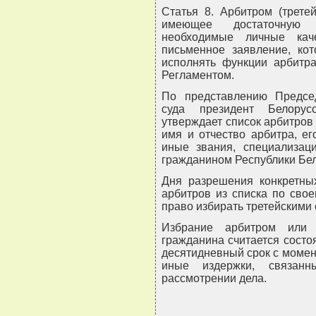
Статья 8. Арбитром (трете
имеющее достаточную 
необходимые личные кач
письменное заявление, ко
исполнять функции арбитра
Регламентом.
По представлению Предсе
суда президент Белорус
утверждает список арбитров 
имя и отчество арбитра, ег
иные звания, специализаци
гражданином Республики Бел
Дня разрешения конкретны
арбитров из списка по сво
право избирать третейскими 
Избрание арбитром или 
гражданина считается состо
десятидневный срок с момен
иные издержки, связан
рассмотрении дела.