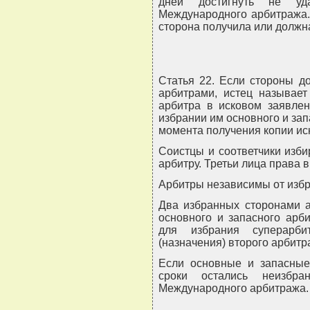
дней достигнуть не уда
Международного арбитража. 
сторона получила или должн
Статья 22. Если стороны д
арбитрами, истец называет
арбитра в исковом заявлен
избрании им основного и зап
момента получения копии ис
Соистцы и соответчики изб
арбитру. Третьи лица права 
Арбитры независимы от избр
Два избранных сторонами 
основного и запасного арби
для избрания суперарби
(назначения) второго арбитр
Если основные и запасные
сроки остались неизбра
Международного арбитража.