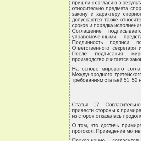
пришли к согласию в результ
относительно предмета спо
закону и характеру спорно
допускаются также относит
сроков и порядка исполнени
Соглашение подписывае
управомоченными предст
Подлинность подписи по
Ответственного секретаря 
После подписания миро
производство считается зак
На основе мирового согла
Международного третейского
требованиям статьей 51, 52 
Статья 17. Согласительн
привести стороны к примире
из сторон отказалась продо
О том, что достичь примир
протокол. Приведение мотиво
Прекращение согласител