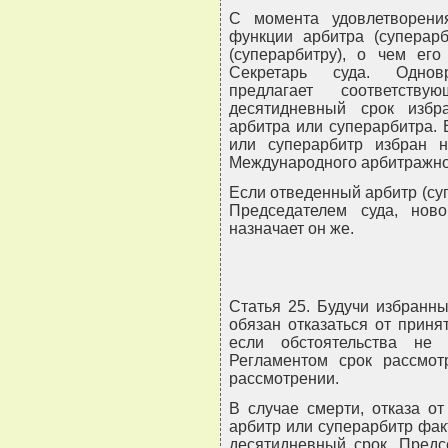
С момента удовлетворени
функции арбитра (суперарб
(суперарбитру), о чем ег
Секретарь суда. Однов
предлагает соответст
десятидневный срок избра
арбитра или суперарбитра. 
или суперарбитр избран н
Международного арбитражно
Если отведенный арбитр (су
Председателем суда, ново
назначает он же.
Статья 25. Будучи избранны
обязан отказаться от приня
если обстоятельства не
Регламентом срок рассмот
рассмотрении.
В случае смерти, отказа от
арбитр или суперарбитр фак
десятидневный срок, Предс