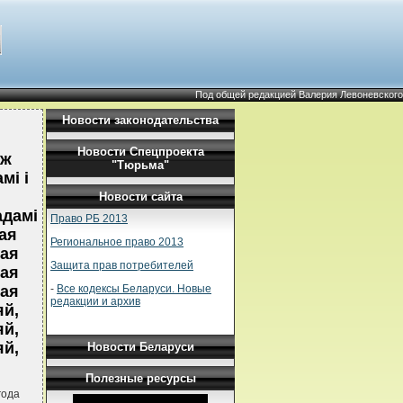
Под общей редакцией Валерия Левоневского
Новости законодательства
Новости Спецпроекта
iж
"Тюрьма"
мi i
Новости сайта
адамi
Право РБ 2013
ая
Региональное право 2013
кая
Защита прав потребителей
кая
-
Все кодексы Беларуси. Новые
кая
редакции и архив
яй,
яй,
яй,
Новости Беларуси
Полезные ресурсы
года