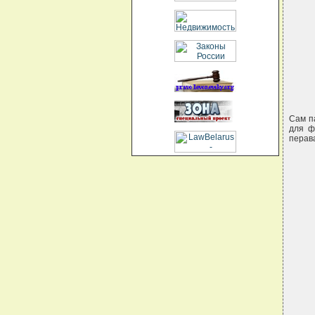
Сам п
для ф
перава