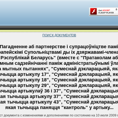
ПОИСК ДОКУМЕНТОВ
Пагадненне аб партнерстве i супрацоўнiцтве пам
апейскiмi Супольнiцтвамi ды iх дзяржавамi-члена
Рэспублiкай Беларусь" (вместе с "Пратаколам аб
мным садзейнiчаннi памiж адмiнiстратыўнымi ўл
а мытных пытаннях", "Сумеснай дэкларацыяй, як
ычыцца артыкулу 17", "Сумеснай дэкларацыяй, я
ычыцца артыкулу 18", "Сумеснай дэкларацыяй, я
ычыцца артыкулу 29", "Сумеснай дэкларацыяй, я
ычыцца артыкулаў 36 i 37", "Сумеснай дэкларацы
кая тычыцца артыкулу 37", "Сумеснай дэкларацы
кая тычыцца артыкулу 43", "Сумеснай дэкларацы
якая тычыцца паняцця "кантроль" у артыку...
ст документа с изменениями и дополнениями по состоянию на 10 июля 2009 