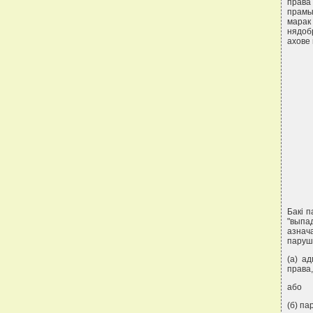
права
прамы
марак
нядоб
ахове
Бакi п
"выпа
азнач
паруш
(а) а
права,
або
(б) па