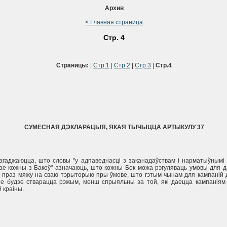
Архив
< Главная страница
Стр. 4
Страницы:
|
Стр.1
|
Стр.2
|
Стр.3
|
Стр.4
СУМЕСНАЯ ДЭКЛАРАЦЫЯ, ЯКАЯ ТЫЧЫЦЦА АРТЫКУЛУ 37
пагаджаюцца, што словы "у адпаведнасцi з заканадаўствам i нарматыўнымi 
мае кожны з Бакоў" азначаюць, што кожны Бок можа рэгуляваць умовы для д
г праз мяжу на сваю тэрыторыю пры ўмове, што гэтым чынам для кампанiй 
не будзе стварацца рэжым, менш спрыяльны за той, якi даецца кампанiям
 краiны.