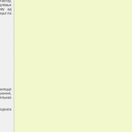
энтаў,
ндлёвых
ову ад
нцыi па
паняцце
нення,
яльнае
однага