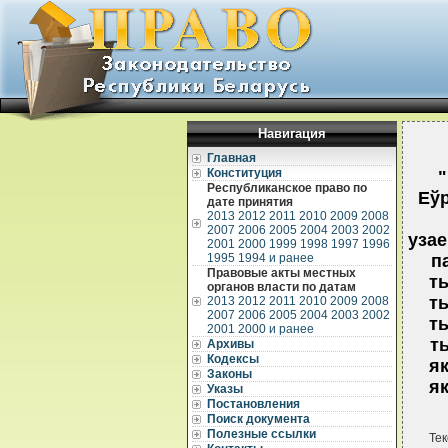
Навигация
Главная
Конституция
"
Республиканское право по
Еўр
дате принятия
2013
2012
2011
2010
2009
2008
2007
2006
2005
2004
2003
2002
узае
2001
2000
1999
1998
1997
1996
1995
1994 и ранее
п
Правовые акты местных
т
органов власти по датам
т
2013
2012
2011
2010
2009
2008
2007
2006
2005
2004
2003
2002
т
2001
2000 и ранее
т
Архивы
Кодексы
я
Законы
я
Указы
Постановления
Поиск документа
Полезные ссылки
Тек