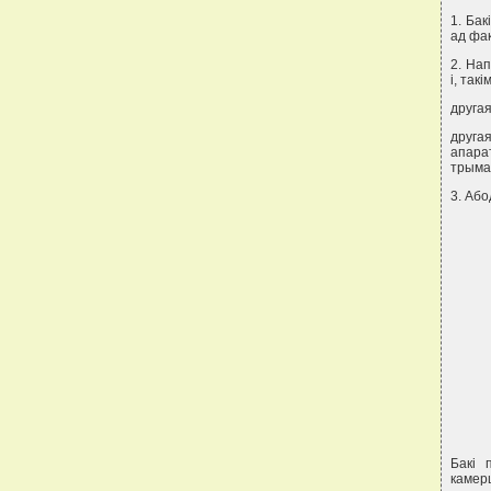
1. Ба
ад фа
2. На
i, так
другая
друга
апара
трыма
3. Або
Бакi 
камер