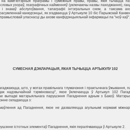
 на камп'ютэрныя праграмы i сумежныя правы, правы, якiя тычацца пат
словых узораў, геаграфiчных найменняў (уключаючы назвы паходжання), га
 i знакаў абслугоўвання, тапаграфii iнтэгральных схем, а таксама ах
расумленнай канкурэнцыi, як згадваецца ў Артыкуле 10 бiс Парыжскай Канве
 прамысловай уласнасцi ды ахове канфiдэнцыяльнай iнфармацыi па "ноў-хаў".
СУМЕСНАЯ ДЭКЛАРАЦЫЯ, ЯКАЯ ТЫЧЫЦЦА АРТЫКУЛУ 102
агаджаюцца, што, у мэтах правiльнага тлумачэння i практычнага ўжывання, 
дак надзвычайнай тэрмiновасцi", якое ўключаецца ў Артыкул 102 Пагад
ае выпадкi матэрыяльнага парушэння Пагаднення адным з Бакоў. Матэры
энне складаецца з:
дмаўлення ад Пагаднення, якое не дазваляецца агульнымi нормамi мiжнар
рушэнне iстотных элементаў Пагаднення, якiя пералiчваюцца ў Артыкуле 2.