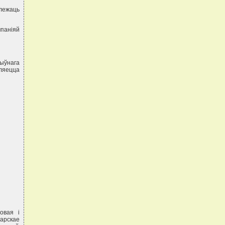
алежаць
мпанiяй
ыўнага
ўляецца
овая i
тарскае