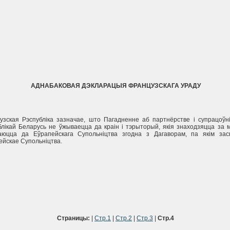
АДНАБАКОВАЯ ДЭКЛАРАЦЫЯ ФРАНЦУЗСКАГА УРАДУ
узская Рэспублiка зазначае, што Пагадненне аб партнёрстве i супрацоўн
блiкай Беларусь не ўжываецца да краiн i тэрыторый, якiя знаходзяцца за 
аюцца да Еўрапейскага Супольнiцтва згодна з Дагаворам, па якiм зас
ейскае Супольнiцтва.
Страницы:
|
Стр.1
|
Стр.2
|
Стр.3
|
Стр.4