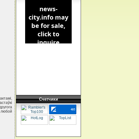
актамi,
Счетчики
астаўкi
другога
 любой