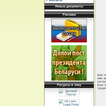
Контакты
Новые документы
Реклама
Бакi 
якiя 
паслу
Ресурсы в тему
Боку 
трэцяй