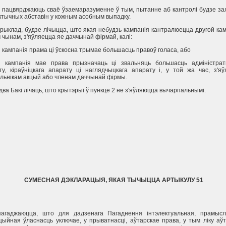
кi пацвярджаюць сваё ўзаемаразуменне ў тым, пытанне аб кантролi будзе з
ктычных абставiн у кожным асобным выпадку.
прыклад, будзе лiчыцца, што якая-небудзь кампанiя кантралюецца другой ка
iм чынам, з'яўляецца яе даччынай фiрмай, калi:
 кампанiя прама цi ўскосна трымае большасць правоў голаса, або
я кампанiя мае права прызначаць цi звальняць большасць адмiнiстрат
ту, кiраўнiцкага апарату цi наглядчыцкага апарату i, у той жа час, з'я
льнiкам акцый або членам даччынай фiрмы.
два Бакi лiчаць, што крытэрыi ў пункце 2 не з'яўляюцца вычарпальнымi.
СУМЕСНАЯ ДЭКЛАРАЦЫЯ, ЯКАЯ ТЫЧЫЦЦА АРТЫКУЛУ 51
пагаджаюцца, што для дадзенага Пагаднення iнтэлектуальная, прамысл
цыйная ўласнасць уключае, у прыватнасцi, аўтарскае права, у тым лiку аў