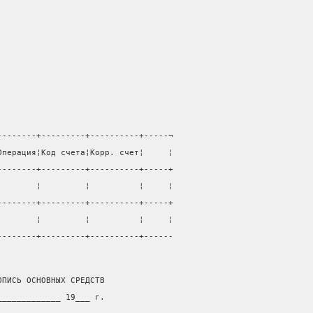
--------+---------+----------+-----¬
Операция¦Код счета¦Корр. счет¦     ¦
--------+---------+----------+-----+
        ¦         ¦          ¦     ¦
--------+---------+----------+-----+
        ¦         ¦          ¦     ¦
--------+---------+----------+------
ОПИСЬ ОСНОВНЫХ СРЕДСТВ
_____________ 19___ г.