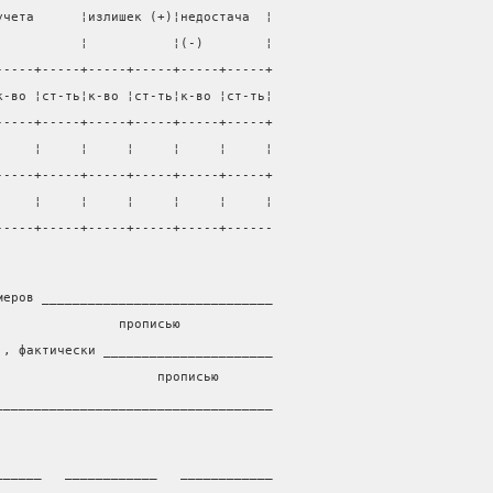
учета      ¦излишек (+)¦недостача  ¦
           ¦           ¦(-)        ¦
-----+-----+-----+-----+-----+-----+
к-во ¦ст-ть¦к-во ¦ст-ть¦к-во ¦ст-ть¦
-----+-----+-----+-----+-----+-----+
     ¦     ¦     ¦     ¦     ¦     ¦
-----+-----+-----+-----+-----+-----+
     ¦     ¦     ¦     ¦     ¦     ¦
-----+-----+-----+-----+-----+------
меров ______________________________
                прописью
., фактически ______________________
                     прописью
____________________________________
______   ____________   ____________