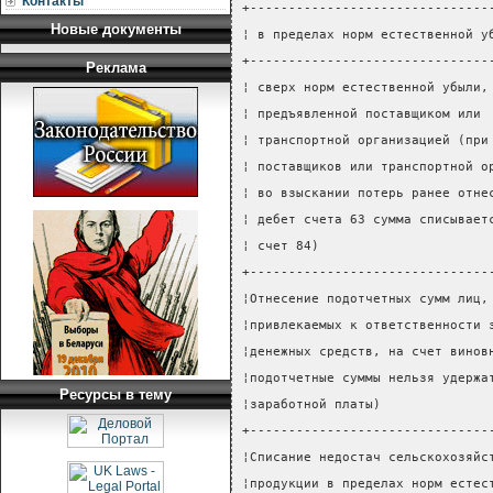
Контакты
+-------------------------------
Новые документы
¦ в пределах норм естественной у
+-------------------------------
Реклама
¦ сверх норм естественной убыли,
¦ предъявленной поставщиком или 
¦ транспортной организацией (при
¦ поставщиков или транспортной о
¦ во взыскании потерь ранее отне
¦ дебет счета 63 сумма списывает
¦ счет 84)                      
+-------------------------------
¦Отнесение подотчетных сумм лиц,
¦привлекаемых к ответственности 
¦денежных средств, на счет винов
¦подотчетные суммы нельзя удержа
Ресурсы в тему
¦заработной платы)              
+-------------------------------
¦Списание недостач сельскохозяйс
¦продукции в пределах норм естес