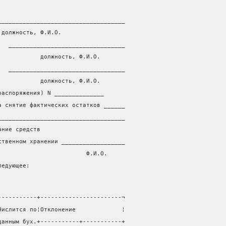
____________________________________
 должность, Ф.И.О.
   _________________________________
            должность, Ф.И.О.
   _________________________________
            должность, Ф.И.О.
распоряжения) N ______________
а снятие фактических остатков ______
____________________________________
ание средств
ственном хранении __________________
                         Ф.И.О.
ледующее:
-----------+-----------------------¬
Числится по¦Отклонение             ¦
данным бух.+-----------+-----------+