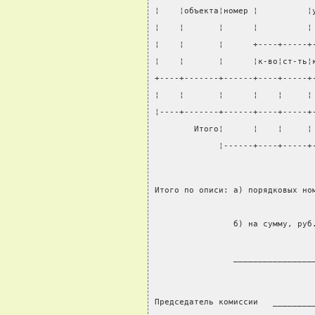
¦    ¦объекта¦номер ¦          ¦
¦    ¦       ¦      ¦          ¦
¦    ¦       ¦      +----+-----+
¦    ¦       ¦      ¦к-во¦ст-ть¦
+----+-------+------+----+-----+
¦    ¦       ¦      ¦    ¦     ¦
¦----+-------+------+----+-----+
        Итого¦      ¦    ¦     ¦
             ¦------+----+-----+
Итого по описи: а) порядковых но
                                
                б) на сумму, руб
                                
                ________________
Председатель комиссии   ________