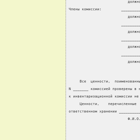
                           должн
Члены комиссии:         ________
                           должн
                        ________
                           должн
                        ________
                           должн
                        ________
                           должн
     Все  ценности,  поименованн
N _______ комиссией проверены в 
к инвентаризационной комиссии не
     Ценности,    перечисленные 
ответственном хранении _________
                           Ф.И.О
                                