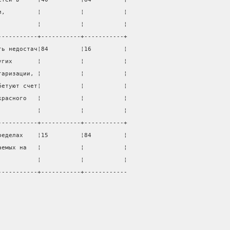
и,         ¦           ¦           ¦
           ¦           ¦           ¦
-----------+-----------+-----------+
ть недостач¦84         ¦16         ¦
угих       ¦           ¦           ¦
таризации, ¦           ¦           ¦
бетуют счет¦           ¦           ¦
красного   ¦           ¦           ¦
           ¦           ¦           ¦
-----------+-----------+-----------+
ределах    ¦15         ¦84         ¦
аемых на   ¦           ¦           ¦
           ¦           ¦           ¦
-----------+-----------+------------