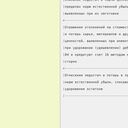
¦пределах норм естественной убыл
¦выявленных при их заготовке    
+-------------------------------
¦Отражение отклонений на стоимос
¦и потерь сырья, материалов и др
¦ценностей, выявленных при инвен
¦при удорожании (удешевлении) де
¦84 и кредитуют счет 16 методом 
¦сторно                         
+-------------------------------
¦Отнесение недостач и потерь в п
¦норм естественной убыли, списыв
¦удорожание остатков            
¦-------------------------------