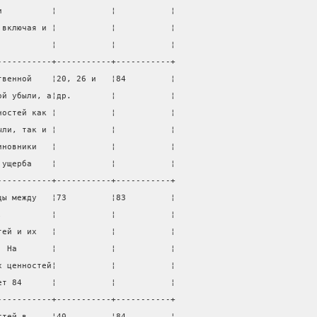
и          ¦           ¦           ¦
 включая и ¦           ¦           ¦
           ¦           ¦           ¦
-----------+-----------+-----------+
твенной    ¦20, 26 и   ¦84         ¦
ой убыли, а¦др.        ¦           ¦
ностей как ¦           ¦           ¦
ыли, так и ¦           ¦           ¦
иновники   ¦           ¦           ¦
 ущерба    ¦           ¦           ¦
-----------+-----------+-----------+
цы между   ¦73         ¦83         ¦
,          ¦           ¦           ¦
тей и их   ¦           ¦           ¦
. На       ¦           ¦           ¦
х ценностей¦           ¦           ¦
ет 84      ¦           ¦           ¦
-----------+-----------+-----------+
стей в     ¦40         ¦84         ¦