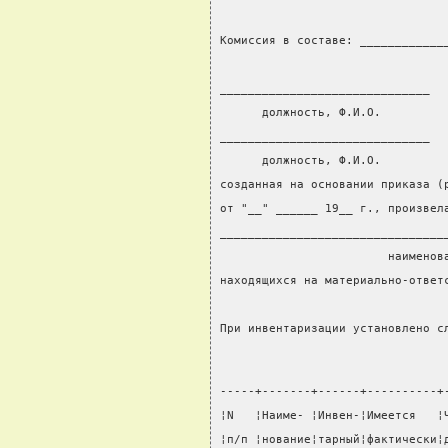
Комиссия в составе: ____________
                                
______________________________  
      должность, Ф.И.О.         
______________________________  
      должность, Ф.И.О.         
созданная на основании приказа (
от "__" ______ 19__ г., произвел
________________________________
                        наименов
находящихся на материально-ответ
                                
При инвентаризации установлено с
-----+-------+------+----------+
¦N   ¦Наиме- ¦Инвен-¦Имеется   ¦
¦п/п ¦нование¦тарный¦фактически¦