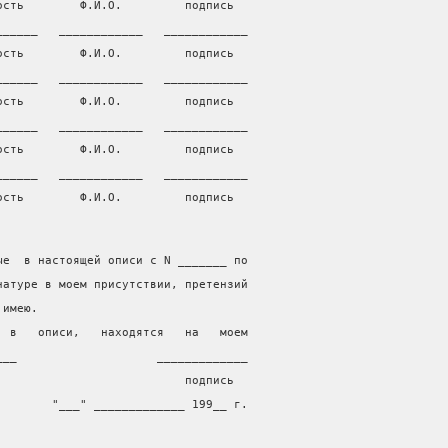
ость        Ф.И.О.         подпись
______   ____________   ____________
ость        Ф.И.О.         подпись
______   ____________   ____________
ость        Ф.И.О.         подпись
______   ____________   ____________
ость        Ф.И.О.         подпись
______   ____________   ____________
ость        Ф.И.О.         подпись
ые  в настоящей описи с N _______ по
натуре в моем присутствии, претензий
 имею.
  в   описи,   находятся   на   моем
___                    _____________
.                          подпись
        "___" _____________ 199__ г.