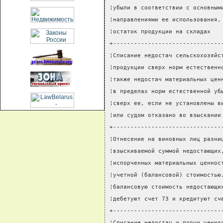
¦убыли в соответствии с основным
¦направлениями ее использования,
¦остаток продукции на складах   
+-------------------------------
¦Списание недостач сельскохозяйс
¦продукции сверх норм естественн
¦также недостач материальных цен
¦в пределах норм естественной уб
¦сверх ее, если не установлены в
¦или судом отказано во взыскании
+-------------------------------
¦Отнесение на виновных лиц разни
¦взыскиваемой суммой недостающих
¦испорченных материальных ценнос
¦учетной (балансовой) стоимостью
¦балансовую стоимость недостающи
¦дебетуют счет 73 и кредитуют сч
+-------------------------------
¦Списание недостач и порчи ценно