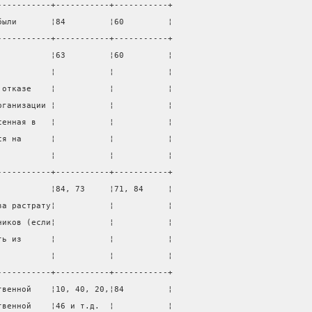
-----------+-----------+-----------+
были       ¦84         ¦60         ¦
-----------+-----------+-----------+
           ¦63         ¦60         ¦
           ¦           ¦           ¦
 отказе    ¦           ¦           ¦
рганизации ¦           ¦           ¦
сенная в   ¦           ¦           ¦
ся на      ¦           ¦           ¦
           ¦           ¦           ¦
-----------+-----------+-----------+
           ¦84, 73     ¦71, 84     ¦
за растрату¦           ¦           ¦
ников (если¦           ¦           ¦
ть из      ¦           ¦           ¦
           ¦           ¦           ¦
-----------+-----------+-----------+
твенной    ¦10, 40, 20,¦84         ¦
твенной    ¦46 и т.д.  ¦           ¦