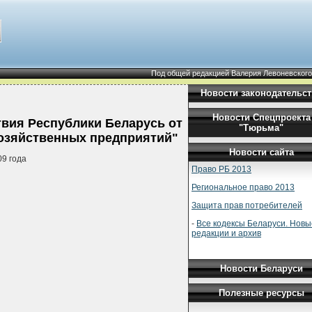
Под общей редакцией Валерия Левоневского
Новости законодательст
Новости Спецпроекта
твия Республики Беларусь от
"Тюрьма"
хозяйственных предприятий"
Новости сайта
9 года
Право РБ 2013
Региональное право 2013
Защита прав потребителей
-
Все кодексы Беларуси. Новы
редакции и архив
Новости Беларуси
Полезные ресурсы