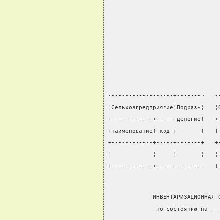
-------------------+-------¬   -
¦Сельхозпредприятие¦Подраз-¦   ¦
+------------+-----+деление¦   +
¦наименование¦ код ¦       ¦   ¦
+------------+-----+-------+   +
¦            ¦     ¦       ¦   ¦
¦------------+-----+--------   ¦
             ИНВЕНТАРИЗАЦИОННАЯ 
              по состоянию на __