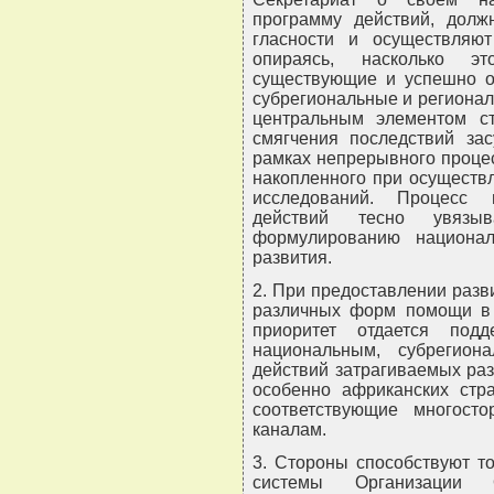
программу действий, долж
гласности и осуществляю
опираясь, насколько э
существующие и успешно 
субрегиональные и региона
центральным элементом с
смягчения последствий за
рамках непрерывного процес
накопленного при осуществл
исследований. Процесс 
действий тесно увязы
формулированию национал
развития.
2. При предоставлении раз
различных форм помощи в 
приоритет отдается под
национальным, субрегио
действий затрагиваемых ра
особенно африканских стра
соответствующие многост
каналам.
3. Стороны способствуют т
системы Организации