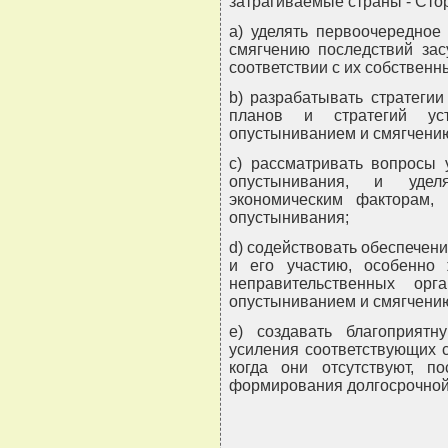
затрагиваемые страны - Сто
a) уделять первоочередное
смягчению последствий зас
соответствии с их собствен
b) разрабатывать стратегии
планов и стратегий ус
опустыниванием и смягчению
c) рассматривать вопросы 
опустынивания, и удел
экономическим факторам,
опустынивания;
d) содействовать обеспечен
и его участию, особенно
неправительственных ор
опустыниванием и смягчению
e) создавать благоприят
усиления соответствующих с
когда они отсутствуют, п
формирования долгосрочной 