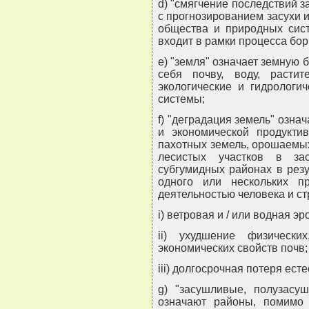
d) "смягчение последствий з
с прогнозированием засухи 
общества и природных сист
входит в рамки процесса бо
e) "земля" означает земную
себя почву, воду, растит
экологические и гидрологи
системы;
f) "деградация земель" озна
и экономической продукти
пахотных земель, орошаемых
лесистых участков в за
субгумидных районах в рез
одного или нескольких п
деятельностью человека и ст
i) ветровая и / или водная эр
ii) ухудшение физически
экономических свойств почв;
iii) долгосрочная потеря ест
g) "засушливые, полузасу
означают районы, помимо