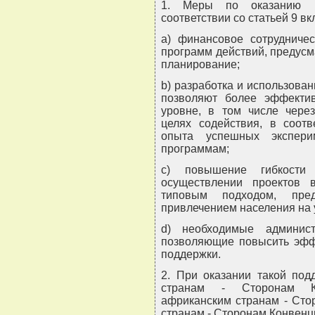
1. Меры по оказанию п
соответствии со статьей 9 вк
a) финансовое сотрудничес
программ действий, предус
планирование;
b) разработка и использова
позволяют более эффекти
уровне, в том числе через
целях содействия, в соотв
опыта успешных экспери
программам;
c) повышение гибкости
осуществлении проектов 
типовым подходом, пре
привлечением населения на 
d) необходимые админис
позволяющие повысить эффе
поддержки.
2. При оказании такой по
странам - Сторонам Ко
африканским странам - Сто
странам - Сторонам Конвенц