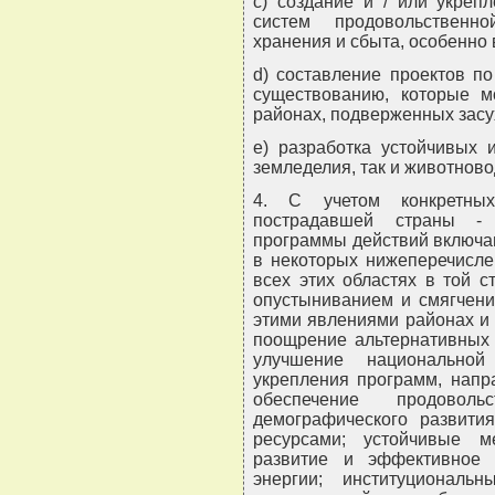
c) создание и / или укрепл
систем продовольственн
хранения и сбыта, особенно 
d) составление проектов п
существованию, которые м
районах, подверженных засу
e) разработка устойчивых 
земледелия, так и животново
4. С учетом конкретны
пострадавшей страны -
программы действий включа
в некоторых нижеперечисле
всех этих областях в той с
опустыниванием и смягчени
этими явлениями районах и 
поощрение альтернативных 
улучшение национальной
укрепления программ, напр
обеспечение продоволь
демографического развити
ресурсами; устойчивые м
развитие и эффективное 
энергии; институционал