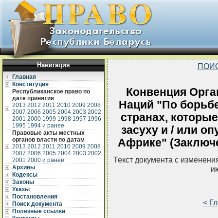
Навигация
ПОИ
Главная
Конституция
Конвенция Орг
Республиканское право по
дате принятия
Наций "По борьбе
2013
2012
2011
2010
2009
2008
2007
2006
2005
2004
2003
2002
странах, которы
2001
2000
1999
1998
1997
1996
1995
1994 и ранее
засуху и / или о
Правовые акты местных
органов власти по датам
Африке" (Заключе
2013
2012
2011
2010
2009
2008
2007
2006
2005
2004
2003
2002
Текст документа с изменени
2001
2000 и ранее
Архивы
и
Кодексы
Законы
Указы
Постановления
< Г
Поиск документа
Полезные ссылки