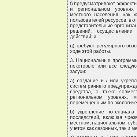
f) предусматривают эффекти
и региональном уровнях 
местного населения, как 
пользователей ресурсов, вк
представительные организац
решений, осуществлении
действий; и
g) требуют регулярного обз
ходе этой работы.
3. Национальные программы 
некоторые или все следу
засухи:
a) создание и / или укрепл
систем раннего предупрежд
средства, а также совме
региональном уровнях, 
перемещенным по экологиче
b) укрепление потенциала 
последствий, включая чре
местном, национальном, суб
учетом как сезонных, так и 