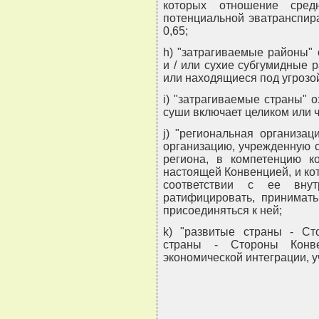
которых отношение сред
потенциальной эватранспира
0,65;
h) "затрагиваемые районы"
и / или сухие субгумидные
или находящиеся под угрозо
i) "затрагиваемые страны" 
суши включает целиком или 
j) "региональная организац
организацию, учрежденную 
региона, в компетенцию к
настоящей Конвенцией, и к
соответствии с ее внут
ратифицировать, принимат
присоединяться к ней;
k) "развитые страны - Ст
страны - Стороны Конве
экономической интеграции, 