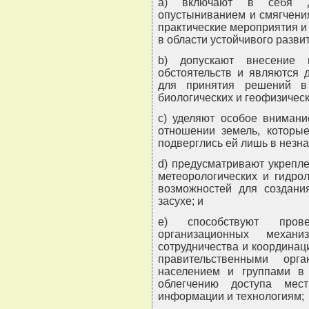
a) включают в себя д
опустыниванием и смягчения
практические мероприятия и
в области устойчивого разви
b) допускают внесение 
обстоятельств и являются 
для принятия решений в 
биологических и геофизическ
c) уделяют особое вниман
отношении земель, которы
подверглись ей лишь в незна
d) предусматривают укрепл
метеорологических и гидро
возможностей для создани
засухе; и
e) способствуют пров
организационных механ
сотрудничества и координац
правительственными ор
населением и группами 
облегчению доступа мес
информации и технологиям;