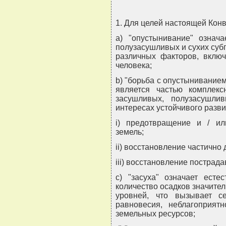
1. Для целей настоящей Кон
a) "опустынивание" означ
полузасушливых и сухих суб
различных факторов, включ
человека;
b) "борьба с опустыниванием
является частью комплекс
засушливых, полузасушли
интересах устойчивого разви
i) предотвращение и / и
земель;
ii) восстановление частично
iii) восстановление пострад
c) "засуха" означает есте
количество осадков значит
уровней, что вызывает се
равновесия, неблагоприят
земельных ресурсов;