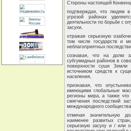
Стороны настоящей Конвенц
подтверждая, что людям в
угрозой районах уделяе
деятельности по борьбе с о
засухи,
отражая серьезную озабоче
том числе государств и м
неблагоприятных последстви
сознавая, что на долю з
субгумидных районов в сово
поверхности суши Земли
источником средств к сущ
населения,
признавая, что опустынив
имеющими глобальные масш
регионы мира, а также что
смягчения последствий за
международного сообщества
отмечая значительную д
наименее развитых стран
серьезную засуху и / или 
последствия этих явлений в