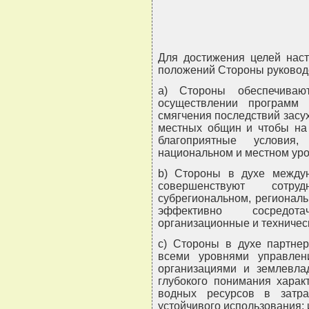
Для достижения целей нас
положений Стороны руководс
a) Стороны обеспечиваю
осуществлении программ
смягчения последствий засу
местных общин и чтобы на
благоприятные условия,
национальном и местном уро
b) Стороны в духе междун
совершенствуют сотр
субрегиональном, регионал
эффективно сосредот
организационные и техничес
c) Стороны в духе партнер
всеми уровнями управлен
организациями и землевла
глубокого понимания харак
водных ресурсов в затр
устойчивого использования; 