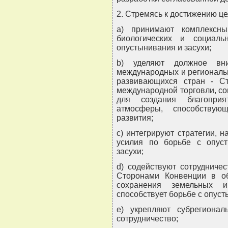
2. Стремясь к достижению ц
a) принимают комплексн
биологических и социальн
опустынивания и засухи;
b) уделяют должное вни
международных и региональ
развивающихся стран - Ст
международной торговли, со
для создания благоприя
атмосферы, способствую
развития;
c) интегрируют стратегии, 
усилия по борьбе с опус
засухи;
d) содействуют сотрудниче
Сторонами Конвенции в о
сохранения земельных и
способствует борьбе с опуст
e) укрепляют субрегионал
сотрудничество;