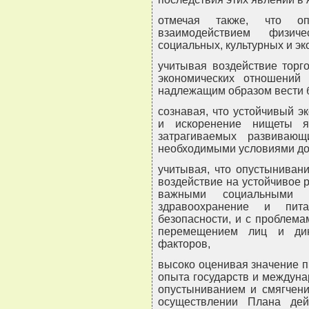
отмечая также, что оп
взаимодействием физичес
социальных, культурных и э
учитывая воздействие торг
экономических отношений 
надлежащим образом вести 
сознавая, что устойчивый э
и искоренение нищеты я
затрагиваемых развиваю
необходимыми условиями дос
учитывая, что опустыниван
воздействие на устойчивое р
важными социальными 
здравоохранение и пита
безопасности, и с проблема
перемещением лиц и дин
факторов,
высоко оценивая значение 
опыта государств и междуна
опустыниванием и смягчени
осуществлении Плана де