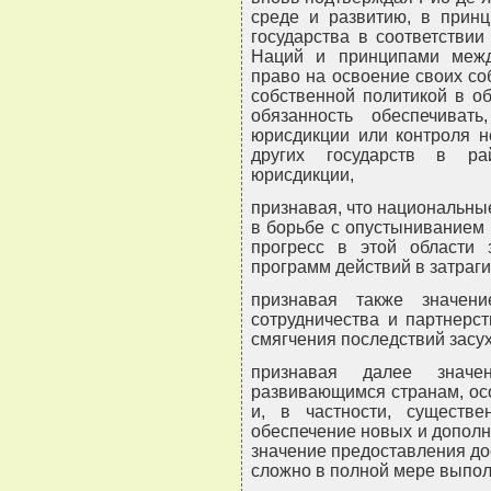
среде и развитию, в принц
государства в соответстви
Наций и принципами межд
право на освоение своих со
собственной политикой в о
обязанность обеспечиват
юрисдикции или контроля 
других государств в ра
юрисдикции,
признавая, что национальн
в борьбе с опустыниванием 
прогресс в этой области 
программ действий в затраг
признавая также значен
сотрудничества и партнерс
смягчения последствий засух
признавая далее значен
развивающимся странам, ос
и, в частности, существ
обеспечение новых и допол
значение предоставления дос
сложно в полной мере выпол