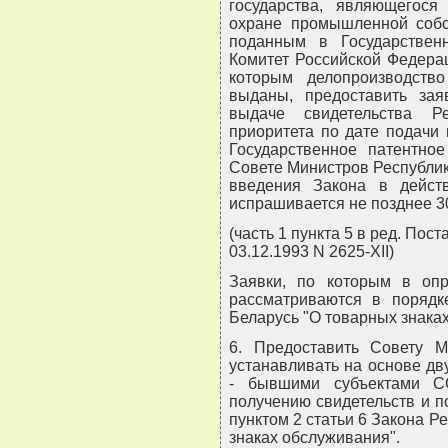
государства, являющегося
охране промышленной собст
поданным в Государстве
Комитет Российской Федера
которым делопроизводств
выданы, предоставить зая
выдаче свидетельства Р
приоритета по дате подачи 
Государственное патентно
Совете Министров Республик
введения Закона в действ
испрашивается не позднее 30
(часть 1 пункта 5 в ред. По
03.12.1993 N 2625-XII)
Заявки, по которым в опр
рассматриваются в порядк
Беларусь "О товарных знаках
6. Предоставить Совету М
устанавливать на основе дв
- бывшими субъектами С
получению свидетельств и п
пунктом 2 статьи 6 Закона Р
знаках обслуживания".