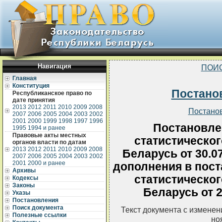
Навигация
ПОИ
Главная
Конституция
Постано
Республиканское право по
дате принятия
2013
2012
2011
2010
2009
2008
Постано
2007
2006
2005
2004
2003
2002
2001
2000
1999
1998
1997
1996
Постановле
1995
1994 и ранее
Правовые акты местных
статистическог
органов власти по датам
2013
2012
2011
2010
2009
2008
Беларусь от 30.0
2007
2006
2005
2004
2003
2002
2001
2000 и ранее
дополнения в пос
Архивы
статистическог
Кодексы
Законы
Беларусь от 2
Указы
Постановления
Поиск документа
Текст документа с измене
Полезные ссылки
но