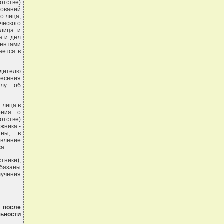
тстве)
бований
о лица,
ческого
 лица и
а и дел
ментами
ается в
дителю
несения
елу об
 лица в
ения о
отстве)
жника -
аны, в
авление
а.
тники),
обязаны
учения
 после
ьности