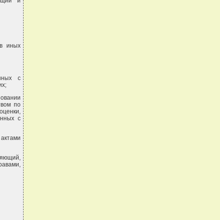
бщий и
 в иных
нных с
их;
новании
твом по
оценки,
анных с
актами
яющий,
авами,