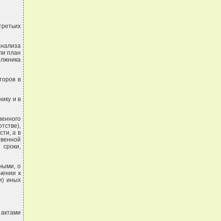
третьих
анализа
ли план
олжника
торов в
ику и в
венного
стве),
ти, а в
твенной
сроки,
ными, о
чении к
и) иных
актами