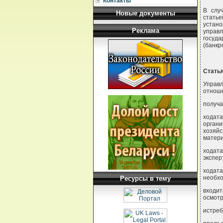
Контакты
В слу
Новые документы
статье
устан
Реклама
управ
госуд
(банкр
Стать
Управ
отноше
получа
ходата
орган
хозяйс
матери
ходата
экспер
ходата
необхо
Ресурсы в тему
входи
осмотр
истреб