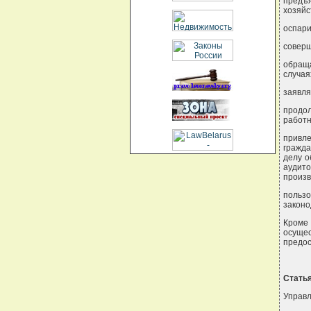
предъ
хозяйс
оспари
соверш
обращ
случая
заявля
продо
работн
привле
гражда
делу о
аудит
произв
польз
законо
Кроме
осуще
предос
Стать
Управл