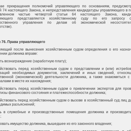
чае прекращения полномочий управляющего по основаниям, предусмот
й 74 настоящего Закона, и непредставления кандидатуры управляющего в п
овленном частью четвертой статьи 64 настоящего Закона, канди
ляющего представляется хозяйственному суду по его запросу о
арственного управления по делам об экономической несостоятел
отстве).
я 76. Права управляющего
ляющий после вынесения хозяйственным судом определения о его назна
нии должника вправе:
ть вознаграждение (заработную плату);
йствовать перед хозяйственным судом о представлении и (или) истребо
изаций необходимых документов, заключений и иных сведений, относя
твенной (экономической) деятельности должника, а также знакомиться с
алами в месте их нахождения;
йствовать перед хозяйственным судом о привлечении экспертов для про
тизы финансового состояния и платежеспособности должника;
йствовать перед хозяйственным судом о вызове в хозяйственный суд лиц д
димых разъяснений;
ть в служебные и производственные помещения должника и производит
;
овать имущество должника, вышедшее из его законного владения;