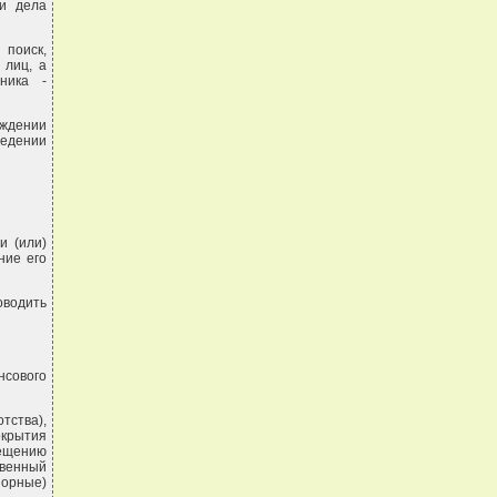
 и дела
поиск,
 лиц, а
ника -
ждении
ведении
и (или)
ние его
водить
нсового
тства),
крытия
мещению
твенный
зорные)