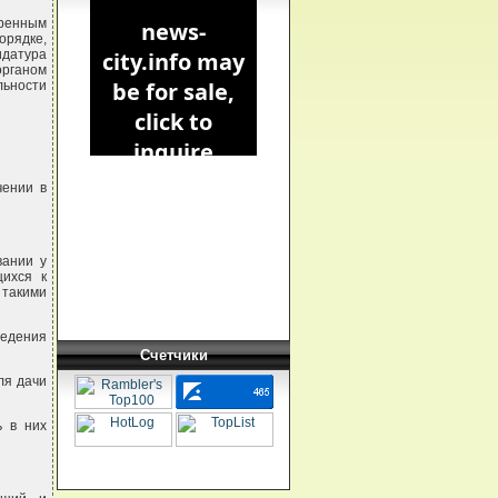
ренным
орядке,
датура
рганом
ьности
чении в
вании у
щихся к
 такими
ведения
Счетчики
ля дачи
ь в них