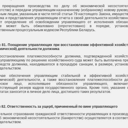
 прекращения производства по делу об экономической несостоятел
отстве) и передачи управляющим назначенному (избранному) новому руков
ным лицам, указанным в части пятой статьи 79 настоящего Закона, имуществ
ка и представления управляющим отчета о своей деятельности хозяйствен
ит определение об освобождении управляющего от исполнения обязан
ое может быть обжаловано (опротестовано) в порядке, установ
твенным процессуальным кодексом Республики Беларусь.
я 81. Поощрение управляющих при восстановлении эффективной хозяйс
омической) деятельности должника
осстановлении платежеспособности должника, подтвержденной хозяйс
 управляющему по решению хозяйственного суда может быть выплачена пр
редств должника, находившегося в процедуре санации, в размере, устано
дательством.
чае обеспечения управляющим стабильной и эффективной хозяйст
мической) деятельности, а также восстановления платежеспособности д
еское лицо, исполнявшее обязанности управляющего, включа
тствующий резерв кадров государственного органа. Кроме того, указание 
татах заносится в личное дело лица, достигшего таких результатов.
 82. Ответственность за ущерб, причиненный по вине управляющего
ельное страхование гражданской ответственности управляющих в производ
б экономической несостоятельности (банкротстве) осуществляется в соответ
дательством.