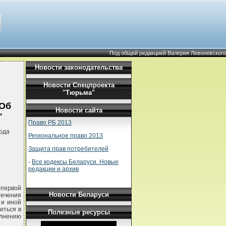
Под общей редакцией Валерия Левоневского
Новости законодательства
Новости Спецпроекта
"Тюрьма"
"Об
Новости сайта
"
Право РБ 2013
ода
Региональное право 2013
Защита прав потребителей
-
Все кодексы Беларуси. Новые
редакции и архив
 первой
Новости Беларуси
течения
 и иной
иться в
Полезные ресурсы
олнению