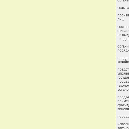
органы
созыва
произв
лиц;
состав
финанс
ликвид
- инди
органи
порядк
предст
хозяйс
предст
управ
госуда
проце
(экон
устано
предъя
примен
субсид
виновн
переда
испол
законо