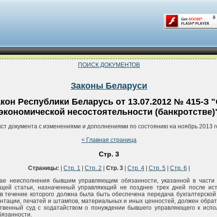
ПОИСК ДОКУМЕНТОВ
Законы Беларуси
кон Республики Беларусь от 13.07.2012 № 415-З 
экономической несостоятельности (банкротстве)
кст документа с изменениями и дополнениями по состоянию на ноябрь 2013 г
< Главная страница
Стр. 3
Страницы:
|
Стр. 1
|
Стр. 2
|
Стр. 3
|
Стр. 4
|
Стр. 5
|
Стр. 6
|
чае неисполнения бывшим управляющим обязанности, указанной в части
ящей статьи, назначенный управляющий не позднее трех дней после ис
 в течение которого должна была быть обеспечена передача бухгалтерской
нтации, печатей и штампов, материальных и иных ценностей, должен обрат
ственный суд с ходатайством о понуждении бывшего управляющего к исп
бязанности.