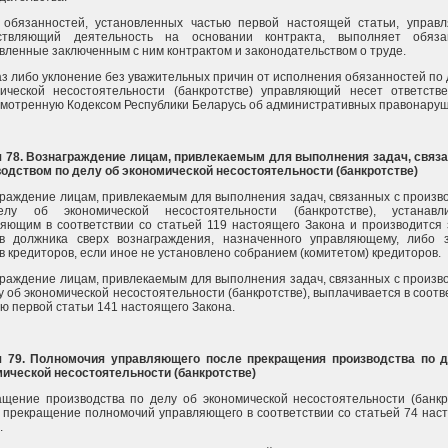
 обязанностей, установленных частью первой настоящей статьи, управ
ствляющий деятельность на основании контракта, выполняет обязан
вленные заключенным с ним контрактом и законодательством о труде.
аз либо уклонение без уважительных причин от исполнения обязанностей по 
ической несостоятельности (банкротстве) управляющий несет ответстве
мотренную Кодексом Республики Беларусь об административных правонаруш
я 78. Вознаграждение лицам, привлекаемым для выполнения задач, связ
одством по делу об экономической несостоятельности (банкротстве)
раждение лицам, привлекаемым для выполнения задач, связанных с произв
лу об экономической несостоятельности (банкротстве), устанавли
яющим в соответствии со статьей 119 настоящего Закона и производится 
тв должника сверх вознаграждения, назначенного управляющему, либо 
в кредиторов, если иное не установлено собранием (комитетом) кредиторов.
раждение лицам, привлекаемым для выполнения задач, связанных с произв
у об экономической несостоятельности (банкротстве), выплачивается в соотв
ью первой статьи 141 настоящего Закона.
я 79. Полномочия управляющего после прекращения производства по 
ической несостоятельности (банкротстве)
щение производства по делу об экономической несостоятельности (банкр
 прекращение полномочий управляющего в соответствии со статьей 74 нас
.