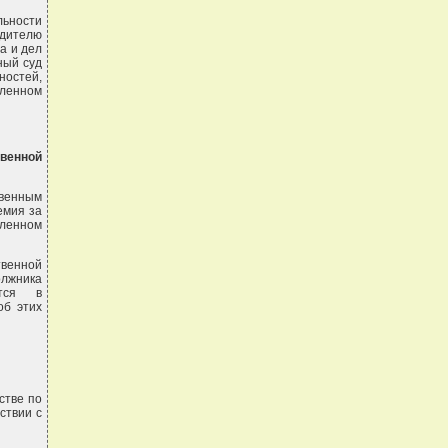
ьности
одителю
а и дел
ный суд
ностей,
ленном
твенной
твенным
емия за
вленном
венной
олжника
ется в
об этих
стве по
ствии с