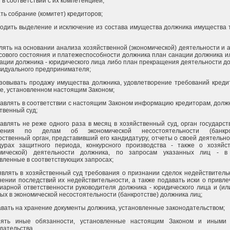
 в соответствии с их компетенцией;
ть собрание (комитет) кредиторов;
одить выделение и исключение из состава имущества должника имущества 
лять на основании анализа хозяйственной (экономической) деятельности и 
ового состояния и платежеспособности должника план санации должника и
ации должника - юридического лица либо план прекращения деятельности д
видуального предпринимателя;
зовывать продажу имущества должника, удовлетворение требований креди
е, установленном настоящим Законом;
авлять в соответствии с настоящим Законом информацию кредиторам, должн
твенный суд;
авлять не реже одного раза в месяц в хозяйственный суд, орган государст
ления по делам об экономической несостоятельности (банкрот
рственный орган, представивший его кандидатуру, отчеты о своей деятельнос
дурах защитного периода, конкурсного производства - также о хозяйс
омической) деятельности должника, по запросам указанных лиц - в 
вленные в соответствующих запросах;
влять в хозяйственный суд требования о признании сделок недействитель
ении последствий их недействительности, а также подавать иски о привле
иарной ответственности руководителя должника - юридического лица и (ил
ых в экономической несостоятельности (банкротстве) должника лиц;
вать на хранение документы должника, установленные законодательством;
нять иные обязанности, установленные настоящим Законом и иными 
дательства.