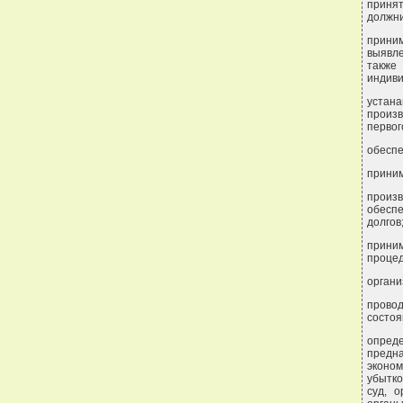
приня
должни
прини
выявле
также
индиви
устан
произв
первог
обеспе
приним
произв
обеспе
долгов
прини
процед
органи
прово
состоя
опреде
предн
эконо
убытко
суд, 