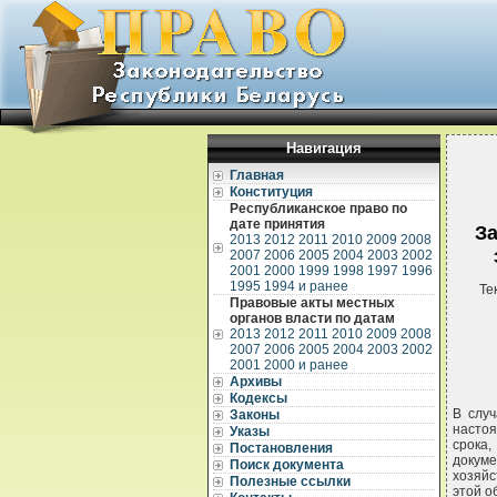
Навигация
Главная
Конституция
Республиканское право по
дате принятия
За
2013
2012
2011
2010
2009
2008
2007
2006
2005
2004
2003
2002
2001
2000
1999
1998
1997
1996
1995
1994 и ранее
Те
Правовые акты местных
органов власти по датам
2013
2012
2011
2010
2009
2008
2007
2006
2005
2004
2003
2002
2001
2000 и ранее
Архивы
Кодексы
В слу
Законы
насто
Указы
срока,
Постановления
докуме
Поиск документа
хозяй
Полезные ссылки
этой о