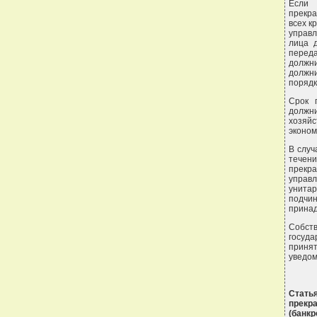
Если 
прекра
всех к
управл
лица д
переда
должни
должни
порядк
Срок 
должни
хозяй
эконом
В случ
течен
прекра
управл
унита
подчин
принад
Собств
госуда
приня
уведом
Стать
прекр
(банкр