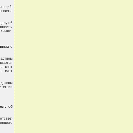
ляющий,
ности,
делу об
нность,
ениях.
анных с
одством
вается
за счет
за счет
одством
етствии
делу об
отстве)
тоящего