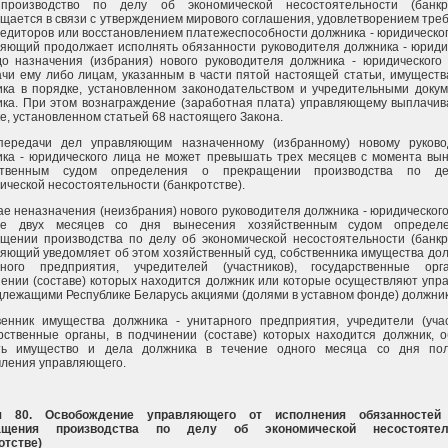
производство по делу об экономической несостоятельности (банкро
щается в связи с утверждением мирового соглашения, удовлетворением тре
редиторов или восстановлением платежеспособности должника - юридическог
яющий продолжает исполнять обязанности руководителя должника - юриди
о назначения (избрания) нового руководителя должника - юридического
чи ему либо лицам, указанным в части пятой настоящей статьи, имуществ
ка в порядке, установленном законодательством и учредительными доку
ка. При этом вознаграждение (заработная плата) управляющему выплачив
е, установленном статьей 68 настоящего Закона.
передачи дел управляющим назначенному (избранному) новому руково
ка - юридического лица не может превышать трех месяцев с момента вы
ственным судом определения о прекращении производства по д
ической несостоятельности (банкротстве).
ае неназначения (неизбрания) нового руководителя должника - юридического
ие двух месяцев со дня вынесения хозяйственным судом определ
щении производства по делу об экономической несостоятельности (банкр
яющий уведомляет об этом хозяйственный суд, собственника имущества дол
рного предприятия, учредителей (участников), государственные орг
ении (составе) которых находится должник или которые осуществляют упр
лежащими Республике Беларусь акциями (долями в уставном фонде) должник
енник имущества должника - унитарного предприятия, учредители (учас
рственные органы, в подчинении (составе) которых находится должник, 
ть имущество и дела должника в течение одного месяца со дня пол
ления управляющего.
я 80. Освобождение управляющего от исполнения обязанностей
ащения производства по делу об экономической несостоятел
отстве)