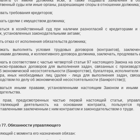
являть от имени должника иски, а также подавать заявления в о
твенный суды или иные органы, разрешающие споры в отношении должника;
вать требования кредиторов;
ать сделки с имуществом должника;
аться в хозяйственный суд при наличии разногласий с кредиторами и
х, установленных законодательными актами;
ть отказ от исполнения обязательств должника;
лжать выполнять условия трудовых договоров (контрактов), заключе
иками должника, и коллективного договора должника, заключать, продлевать 
кать в соответствии с частью четвертой статьи 97 настоящего Закона на ос
нско-правовых договоров для выполнения задач, связанных с производс
б экономической несостоятельности (банкротстве), бухгалтера, исполнителя 
ора, иных необходимых лиц (далее - лица для выполнения задач, связ
одством по делу об экономической несостоятельности (банкротстве));
оваться иными правами, установленными настоящим Законом и иными 
дательства.
 прав, предусмотренных частью первой настоящей статьи, управл
ствляющий деятельность на основании контракта, пользуется пр
тавленными заключенным с ним контрактом и законодательством о труде.
я 77. Обязанности управляющего
яющий с момента его назначения обязан: