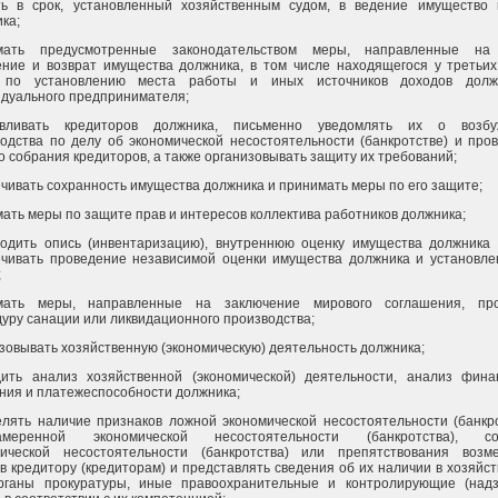
ть в срок, установленный хозяйственным судом, в ведение имущество
ка;
мать предусмотренные законодательством меры, направленные на 
ние и возврат имущества должника, в том числе находящегося у третьих
 по установлению места работы и иных источников доходов долж
дуального предпринимателя;
авливать кредиторов должника, письменно уведомлять их о возбу
одства по делу об экономической несостоятельности (банкротстве) и про
о собрания кредиторов, а также организовывать защиту их требований;
чивать сохранность имущества должника и принимать меры по его защите;
ать меры по защите прав и интересов коллектива работников должника;
одить опись (инвентаризацию), внутреннюю оценку имущества должника 
чивать проведение независимой оценки имущества должника и установле
;
мать меры, направленные на заключение мирового соглашения, про
уру санации или ликвидационного производства;
зовывать хозяйственную (экономическую) деятельность должника;
дить анализ хозяйственной (экономической) деятельности, анализ фина
ния и платежеспособности должника;
лять наличие признаков ложной экономической несостоятельности (банкро
амеренной экономической несостоятельности (банкротства), со
мической несостоятельности (банкротства) или препятствования воз
в кредитору (кредиторам) и представлять сведения об их наличии в хозяйс
органы прокуратуры, иные правоохранительные и контролирующие (над