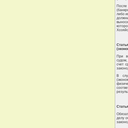
После
(банкр
либо и
должни
вынос
котор
Хозяйс
Стать
(экон
При в
судом,
счет с
законо
В слу
(эконо
физич
соотве
резуль
Статья
Обязат
делу о
законо