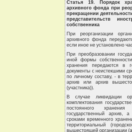
Статья 19. Порядок хр
архивного фонда при реор
прекращении деятельност
представительств инос
собственника
При реорганизации орган
архивного фонда передаютс
если иное не установлено ча
При преобразовании госуда
иной формы собственности
хранения передаются в г
документы с неистекшими ср
по личному составу, - в те
архив или архив вышесто
(участника)).
В случае ликвидации орг
комплектования государств
постоянного хранения
государственный архив, 
сроками временного хранени
территориальный (городс
вышестоящей организации (ар