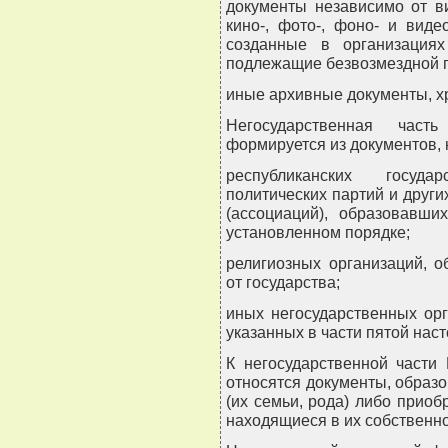
документы независимо от в
кино-, фото-, фоно- и вид
созданные в организациях
подлежащие безвозмездной п
иные архивные документы, х
Негосударственная част
формируется из документов, 
республиканских государ
политических партий и друг
(ассоциаций), образовавши
установленном порядке;
религиозных организаций, 
от государства;
иных негосударственных орг
указанных в части пятой наст
К негосударственной части
относятся документы, образ
(их семьи, рода) либо прио
находящиеся в их собственно