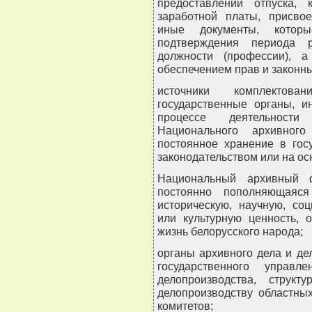
предоставлении отпуска, 
заработной платы, присвое
иные документы, котор
подтверждения периода 
должности (профессии), 
обеспечением прав и законны
источники комплектов
государственные органы, и
процессе деятельност
Национального архивног
постоянное хранение в гос
законодательством или на ос
Национальный архивный 
постоянно пополняющаяся
историческую, научную, со
или культурную ценность,
жизнь белорусского народа;
органы архивного дела и де
государственного упра
делопроизводства, струк
делопроизводству областных
комитетов;