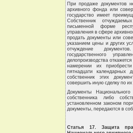
При продаже документов не
архивного фонда или сове
государство имеет преимущ
Собственник отчуждаемы
письменной форме респуб
управления в сфере архивно
продать документы или сов
указанием цены и других ус
отчуждение документо
государственного упра
делопроизводства откажется 
намерении их приобрести
пятнадцати календарных 
собственник этих докуме
совершить иную сделку по их
Документы Национального
собственника либо собс
установленном законом пор
документы, передаются в соб
Статья 17. Защита пр
Национального архивного