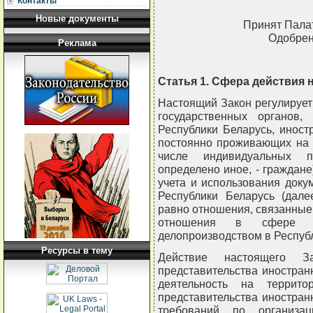
Контакты
Новые документы
Принят Палат
Одобрен
Реклама
Статья 1. Сфера действия 
Настоящий Закон регулирует
государственных органов,
Республики Беларусь, иност
постоянно проживающих на 
числе индивидуальных п
определено иное, - граждане
учета и использования док
Республики Беларусь (дал
равно отношения, связанные 
отношения в сфере 
делопроизводством в Респуб
Ресурсы в тему
Действие настоящего З
представительства иностра
деятельность на террито
представительства иностран
требований по организац