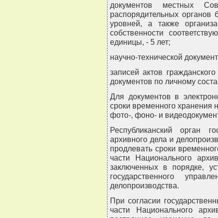
документов местных Сов
распорядительных органов 
уровней, а также организ
собственности соответству
единицы, - 5 лет;
научно-технической документа
записей актов гражданского
документов по личному состав
Для документов в электро
сроки временного хранения н
фото-, фоно- и видеодокумент
Республиканский орган г
архивного дела и делопроиз
продлевать сроки временног
части Национального архи
заключенных в порядке, ус
государственного упра
делопроизводства.
При согласии государствен
части Национального арх