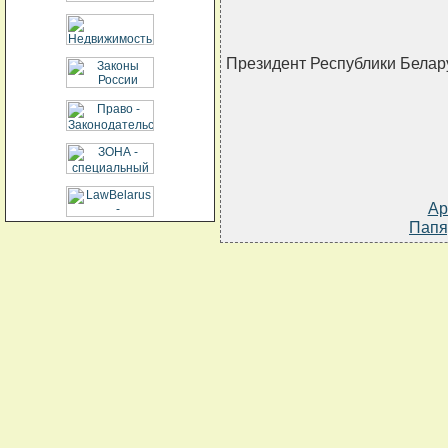
Президент Республики Белар
Ар
Папя