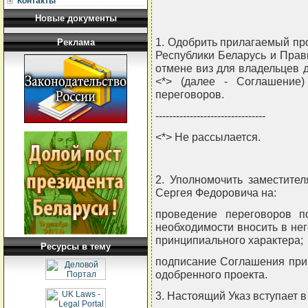
Контакты
Новые документы
1. Одобрить прилагаемый п
Реклама
Республики Беларусь и Пра
отмене виз для владельцев 
<*> (далее - Соглашение
переговоров.
--------------------------------
<*> Не рассылается.
2. Уполномочить заместите
Сергея Федоровича на:
проведение переговоров п
необходимости вносить в не
принципиального характера;
Ресурсы в тему
подписание Соглашения при
одобренного проекта.
3. Настоящий Указ вступает в