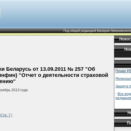
Под общей редакцией Валерия Левоневского
Новос
Нов
и Беларусь от 13.09.2011 № 257 "Об
Право РБ
инфин) "Отчет о деятельности страховой
Регионал
нению"
Защита п
ноябрь 2013 года
-
Все код
редакции
Н
|
Стр. 7
|
П