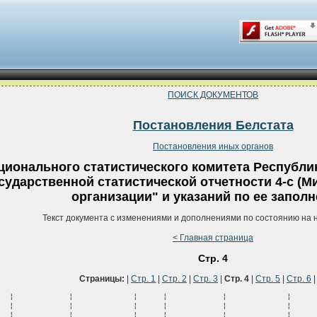
ПОИСК ДОКУМЕНТОВ
Постановления Белстата
Постановления иных органов
ионального статистического комитета Республик
ударственной статистической отчетности 4-с (М
организации" и указаний по ее запол
Текст документа с изменениями и дополнениями по состоянию на 
< Главная страница
Стр. 4
Страницы:
|
Стр. 1
|
Стр. 2
|
Стр. 3
|
Стр. 4
|
Стр. 5
|
Стр. 6
            ¦      +----------+----------+----------+---------+----------+---------+----------+---------+
¦  В том числе:      ¦      ¦          ¦          ¦          ¦         ¦          ¦         ¦          ¦         ¦
¦                    ¦      ¦          ¦          ¦          ¦         ¦          ¦         ¦          ¦         ¦
¦  страхование       ¦      ¦          ¦          ¦          ¦         ¦          ¦         ¦          ¦         ¦
¦  гражданской       ¦      ¦          ¦          ¦          ¦         ¦          ¦         ¦          ¦         ¦
¦  ответственности   ¦      ¦          ¦          ¦          ¦         ¦          ¦         ¦          ¦         ¦
¦  владельцев        ¦      ¦          ¦          ¦          ¦         ¦          ¦         ¦          ¦         ¦
¦  транспортных      ¦      ¦          ¦          ¦          ¦         ¦          ¦         ¦          ¦         ¦
¦  средств           ¦ 0436 ¦          ¦          ¦          ¦         ¦          ¦         ¦          ¦         ¦
¦                    ¦      +----------+----------+----------+---------+----------+---------+----------+---------+
¦  страхование       ¦      ¦          ¦          ¦          ¦         ¦          ¦         ¦          ¦         ¦
¦  гражданской       ¦      ¦          ¦          ¦          ¦         ¦          ¦         ¦          ¦         ¦
¦  ответственности   ¦      ¦          ¦          ¦          ¦         ¦          ¦         ¦          ¦         ¦
¦  перевозчика и     ¦      ¦          ¦          ¦          ¦         ¦          ¦         ¦          ¦         ¦
¦  экспедитора       ¦ 0437 ¦          ¦          ¦          ¦         ¦          ¦         ¦          ¦         ¦
¦                    ¦      +----------+----------+----------+---------+----------+---------+----------+---------+
¦     в том числе:   ¦      ¦          ¦          ¦          ¦         ¦          ¦         ¦          ¦         ¦
¦                    ¦      ¦          ¦          ¦          ¦         ¦          ¦         ¦          ¦         ¦
¦     перевозчика    ¦ 0438 ¦          ¦          ¦          ¦         ¦          ¦         ¦          ¦         ¦
¦                    ¦      +----------+----------+----------+---------+----------+---------+----------+---------+
¦     экспедитора    ¦ 0439 ¦          ¦          ¦          ¦         ¦          ¦         ¦          ¦         ¦
¦                    ¦      +----------+----------+----------+---------+----------+---------+----------+---------+
¦     прочее         ¦ 0440 ¦          ¦          ¦          ¦         ¦          ¦         ¦          ¦         ¦
¦                    ¦      +----------+----------+----------+---------+----------+---------+----------+---------+
¦  страхование       ¦      ¦          ¦          ¦          ¦         ¦          ¦         ¦          ¦         ¦
¦  гражданской       ¦      ¦          ¦          ¦          ¦         ¦          ¦         ¦          ¦         ¦
¦  ответственности   ¦      ¦          ¦          ¦          ¦         ¦          ¦         ¦          ¦         ¦
¦  за причинение     ¦      ¦          ¦          ¦          ¦         ¦          ¦         ¦          ¦         ¦
¦  вреда в связи с   ¦      ¦          ¦          ¦          ¦         ¦          ¦         ¦          ¦         ¦
¦  осуществлением    ¦      ¦          ¦          ¦          ¦         ¦          ¦         ¦          ¦         ¦
¦  профессиональной  ¦      ¦          ¦          ¦          ¦         ¦          ¦         ¦          ¦         ¦
¦  деятельности      ¦      ¦          ¦          ¦          ¦         ¦          ¦         ¦          ¦         ¦
¦  (сумма строк с    ¦      ¦          ¦          ¦          ¦         ¦          ¦         ¦          ¦         ¦
¦  0442 по 0450)     ¦ 0441 ¦          ¦          ¦          ¦         ¦          ¦         ¦          ¦         ¦
¦                    ¦      +----------+----------+----------+---------+----------+---------+----------+---------+
¦     в том числе:   ¦      ¦          ¦          ¦          ¦         ¦          ¦         ¦          ¦         ¦
¦                    ¦      ¦          ¦          ¦          ¦         ¦          ¦         ¦          ¦         ¦
¦     врачей и       ¦      ¦          ¦          ¦          ¦         ¦          ¦         ¦          ¦         ¦
¦     медперсонала   ¦ 0442 ¦          ¦          ¦          ¦         ¦          ¦         ¦          ¦         ¦
¦                    ¦      +----------+----------+----------+---------+----------+---------+----------+---------+
¦     частных        ¦      ¦          ¦          ¦          ¦         ¦          ¦         ¦          ¦         ¦
¦     нотариусов     ¦ 0443 ¦          ¦          ¦          ¦         ¦          ¦         ¦          ¦         ¦
¦                    ¦      +----------+----------+----------+---------+----------+---------+----------+---------+
¦     бухгалтеров    ¦ 0444 ¦          ¦          ¦          ¦         ¦          ¦         ¦          ¦         ¦
¦                    ¦      +----------+----------+----------+---------+----------+---------+----------+---------+
¦     таможенных     ¦      ¦          ¦          ¦          ¦         ¦          ¦         ¦          ¦         ¦
¦     агентов        ¦ 0445 ¦          ¦          ¦          ¦         ¦          ¦         ¦          ¦         ¦
¦                    ¦      +----------+----------+----------+---------+----------+---------+----------+---------+
¦     инженеров и    ¦      ¦          ¦          ¦          ¦         ¦          ¦         ¦          ¦         ¦
¦     архитекторов по¦      ¦          ¦          ¦          ¦         ¦          ¦         ¦          ¦         ¦
¦     проектно-      ¦      ¦          ¦          ¦          ¦         ¦          ¦         ¦          ¦         ¦
¦     изыскательской ¦      ¦          ¦          ¦          ¦         ¦          ¦         ¦          ¦         ¦
¦     работе         ¦ 0446 ¦          ¦          ¦          ¦         ¦          ¦         ¦          ¦         ¦
¦                    ¦      +----------+----------+----------+---------+----------+---------+----------+---------+
¦     парикмахеров,  ¦      ¦          ¦          ¦          ¦         ¦          ¦         ¦          ¦         ¦
¦     мастеров по    ¦      ¦          ¦          ¦          ¦         ¦          