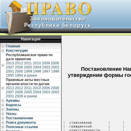
Навигация
Главная
Конституция
Республиканское право по
дате принятия
2013
2012
2011
2010
2009
2008
2007
2006
2005
2004
2003
2002
Постановление Нац
2001
2000
1999
1998
1997
1996
утверждении формы гос
1995
1994 и ранее
Правовые акты местных
органов власти по датам
2013
2012
2011
2010
2009
2008
2007
2006
2005
2004
2003
2002
2001
2000 и ранее
Архивы
Кодексы
Законы
Указы
Постановления
Поиск документа
¦  страхование        ¦      ¦     ¦           ¦            ¦     ¦           ¦            ¦
¦  гражданской        ¦      ¦     ¦           ¦            ¦     ¦           ¦            ¦
¦  ответственности    ¦      ¦     ¦           ¦            ¦     ¦           ¦            ¦
¦  организаций,       ¦      ¦     ¦           ¦            ¦     ¦           ¦            ¦
¦  создающих          ¦      ¦     ¦           ¦            ¦     ¦           ¦            ¦
¦  повышенную         ¦      ¦     ¦           ¦            ¦     ¦           ¦            ¦
¦  опасность для      ¦      ¦     ¦           ¦            ¦     ¦           ¦            ¦
¦  окружающих         ¦ 0433 ¦     ¦           ¦            ¦     ¦           ¦            ¦
¦                     ¦      +-----+-----------+------------+-----+-----------+------------+
¦  страхование иных   ¦      ¦     ¦           ¦            ¦     ¦           ¦            ¦
¦  видов              ¦      ¦     ¦           ¦            ¦     ¦           ¦            ¦
¦  ответственности    ¦ 0434 ¦     ¦           ¦            ¦     ¦           ¦            ¦
¦---------------------+------+-----+-----------+------------+-----+-----------+-------------

                                                                 Таблица 21

Договоры добровольного страхования ответственности, действовавшие на начало
                          и конец отчетного года

---------------------+------+------------------------------------------+-------------------------------------
¦                    ¦      ¦         На начало отчетного года         ¦         На конец отчетного года         ¦
¦                    ¦      +---------------------+--------------------+--------------------+--------------------+
¦                    ¦      ¦с физическими лицами ¦   с юридическими   ¦с физическими лицами¦   с юридическими   ¦
¦    Наименование    ¦ Код  ¦                     ¦       лицами       ¦                    ¦       лицами       ¦
¦     показателя     ¦строки+----------+----------+----------+---------+----------+---------+----------+---------+
¦                    ¦      ¦количество¦страховая ¦количество¦страховая¦количество¦страховая¦количество¦страховая¦
¦                    ¦      ¦договоров,¦  сумма,  ¦договоров,¦ сумма,  ¦договоров,¦ сумма,  ¦договоров,¦ сумма,  ¦
¦                    ¦      ¦  единиц  ¦  тысяч   ¦  единиц  ¦  тысяч  ¦  единиц  ¦  тысяч  ¦  единиц  ¦  тысяч  ¦
¦                    ¦      ¦          ¦  рублей  ¦          ¦ рублей  ¦          ¦ рублей  ¦          ¦ рублей  ¦
+--------------------+------+----------+----------+----------+---------+----------+---------+----------+---------+
¦         А          ¦  Б   ¦    1     ¦    2     ¦    3     ¦    4    ¦    5     ¦    6    ¦    7     ¦    8    ¦
+--------------------+------+----------+----------+----------+---------+----------+---------+----------+---------+
¦Добровольное        ¦      ¦          ¦          ¦          ¦         ¦          ¦         ¦          ¦         ¦
¦страхование         ¦      ¦          ¦          ¦          ¦         ¦          ¦         ¦          ¦         ¦
¦ответственности     ¦      ¦          ¦          ¦          ¦         ¦          ¦         ¦          ¦         ¦
¦(сумма строк 0436,  ¦      ¦          ¦          ¦          ¦         ¦          ¦         ¦          ¦         ¦
¦0437, 0441, с 0451  ¦      ¦          ¦          ¦          ¦         ¦          ¦         ¦          ¦         ¦
¦по 0454)            ¦ 0435 ¦          ¦          ¦          ¦         ¦          ¦         ¦          ¦         ¦
¦        
Полезные ссылки