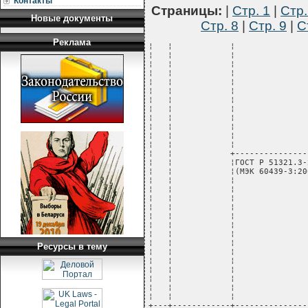
Контакты
Страницы:
|
Стр. 1
|
Стр.
Новые документы
Стр. 8
|
Стр. 9
|
С
Реклама
¦   ¦            ¦                       ¦низковольтным         ¦                     ¦
¦   ¦            ¦                       ¦переключающим и       ¦                     ¦
¦   ¦            ¦                       ¦регулировочным        ¦                     ¦
¦   ¦            ¦                       ¦устройствам,          ¦                     ¦
¦   ¦            ¦                       ¦предназначенным для   ¦                     ¦
¦   ¦            ¦                       ¦установки в местах,   ¦                     ¦
¦   ¦            ¦                       ¦доступных для         ¦                     ¦
¦   ¦            ¦                       ¦пользования           ¦                     ¦
¦   ¦            ¦                       ¦неквалифицированным   ¦                     ¦
¦   ¦            ¦                       ¦персоналом.           ¦                     ¦
¦   ¦            ¦                       ¦Распределительные     ¦                     ¦
¦   ¦            ¦                       ¦щиты                  ¦                     ¦
¦   ¦            +-----------------------+----------------------+---------------------+
¦   ¦            ¦ГОСТ Р 51321.3-2009    ¦Устройства            ¦                     ¦
¦   ¦            ¦(МЭК 60439-3:2001)     ¦комплектные           ¦                     ¦
¦   ¦            ¦                       ¦низковольтные         ¦                     ¦
¦   ¦            ¦                       ¦распределения и       ¦                     ¦
¦   ¦            ¦                       ¦управления. Часть 3.  ¦                     ¦
¦   ¦            ¦                       ¦Дополнительные        ¦                     ¦
¦   ¦            ¦                       ¦требования к          ¦                     ¦
¦   ¦            ¦                       ¦устройствам           ¦                     ¦
¦   ¦            ¦                       ¦распределения и       ¦                     ¦
¦   ¦            ¦                       ¦управления,           ¦                     ¦
¦   ¦            ¦                       ¦предназначенным для   ¦                     ¦
¦   ¦            ¦                       ¦эксплуатации в        ¦                     ¦
¦   ¦            ¦                       ¦местах, доступных     ¦                     ¦
¦   ¦            ¦                       ¦неквалифицированному  ¦                     ¦
¦   ¦            ¦                       ¦персоналу, и методы   ¦                     ¦
¦   ¦            ¦                       ¦испытаний             ¦                     ¦
+---+------------+-----------------------+----------------------+---------------------+
¦261¦Абзацы      ¦СТБ МЭК                ¦Низковольтные         ¦на основе IEC        ¦
¦   ¦первый -    ¦60439-4-2007           ¦комплектные           ¦60439-4:2004         ¦
¦   ¦пятый и     ¦                       ¦устройства            ¦                     ¦
¦   ¦девятый     ¦                       ¦распределения и       ¦                     ¦
¦   ¦статьи 4    ¦                       ¦управления. Часть 4.  ¦                     ¦
¦   ¦            ¦                       ¦Дополнительные        ¦                     ¦
¦   ¦            ¦                       ¦требования к          ¦                     ¦
¦   ¦            ¦                       ¦устройствам для       ¦                     ¦
¦   ¦            ¦                       ¦строительных площадок ¦                     ¦
¦   ¦            +-----------------------+----------------------+---------------------+
¦   ¦            ¦ГОСТ Р                 ¦Устройства            ¦на основе IEC        ¦
¦   ¦            ¦51321.4-2011           ¦комплектные           ¦60439-4:2004         ¦
¦   ¦            ¦                       ¦низковольтные         ¦                     ¦
¦   ¦            ¦       
Ресурсы в тему