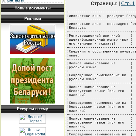
Контакты
Страницы:
|
Стр. 1
Новые документы
+-----------------------------------------------+-------------+-----------+
¦Физическое лицо - резидент Республики Беларусь ¦             ¦           ¦
+-----------------------------------------------+-------------+-----------+
¦Физическое лицо - нерезидент Республики        ¦             ¦           ¦
¦Беларусь                                       ¦             ¦           ¦
+-----------------------------+-----------------+-------------+-----------+
¦Регистрационный или иной     ¦                                           ¦
¦идентификационный номер (при ¦                                           ¦
¦его наличии - указать)       ¦                                           ¦
+-----------------------------+-------------------------------------------+
¦Сведения о собственнике имущества (учредителе, участнике) - юридическом  ¦
¦лице:                                                                    ¦
+-----------------------------+-------------------------------------------+
¦Полное наименование на       ¦                                           ¦
¦русском языке                ¦                                           ¦
+-----------------------------+-------------------------------------------+
¦Сокращенное наименование на  ¦                                           ¦
¦русском языке                ¦                                           ¦
+-----------------------------+-------------------------------------------+
¦Полное наименование на       ¦                                           ¦
¦белорусском языке (при его   ¦                                           ¦
¦наличии)                     ¦                                           ¦
+-----------------------------+-------------------------------------------+
¦Сокращенное наименование на  ¦                                           ¦
¦белорусском языке (при его   ¦                                           ¦
¦наличии)                     ¦                                           ¦
+-----------------------------+-------------------------------------------+
¦Полное наименование на       ¦                                           ¦
¦иностранном языке (при его   ¦                                           ¦
¦наличии)                     ¦                                           ¦
+-----------------------------+-------------------------------------------+
¦Сокращенное наименование на  ¦                                           ¦
¦иностранном языке (при его   ¦                                           ¦
¦наличии)                     ¦                                           ¦
+-----------------------------+-------------------------------------------+
¦Размер уставного фонда                                                   ¦
+----------+------------------+---------+---------------------------------+
¦          ¦                  ¦         ¦           Вид валюты            ¦
¦Вид вклада¦ Отметить нужное  ¦  Сумма  +-----------+---------------------+
¦          ¦                  ¦(указать)¦белорусский¦ доллар США - только ¦
¦          ¦                  ¦         ¦   рубль   ¦   для иностранных   ¦
¦          ¦                  ¦         ¦           ¦     инвесторов      ¦
+----------+------------------+---------+-----------+---------------------+
¦Денежный  ¦                  ¦         ¦           ¦                     ¦
+----------+------------------+---------+-----------+---------------------+
¦Неденежный¦                  ¦         ¦           ¦                     ¦
+----------+------------------+---------+-----------+---------------------+
¦Всего                        ¦                                           ¦
+-----------------------------+-------------------------------------------+
¦Страна происхождения         ¦                                           ¦
¦инвестиций (для              ¦                                           ¦
¦собственников имущества      ¦                                           ¦
¦(учредителей, участников)    ¦                                           ¦
¦коммерческих организаций с   ¦                                           ¦
¦иностранными инвестициями)   ¦                                           ¦
+-----------------------------+-------------------------------------------+
¦Место нахождения юридического лица - резидента Республики Беларусь:      ¦
+---------
Реклама
Ресурсы в тему