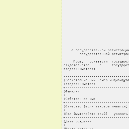
                                                   ________________________
                                                    (регистрирующий орган)

                                 ЗАЯВЛЕНИЕ
    о государственной регистрации изменений, вносимых в свидетельство о
        государственной регистрации индивидуального предпринимателя

     Прошу  произвести  государственную  регистрацию  изменений, вносимых в
свидетельство     о     государственной     регистрации     индивидуального
предпринимателя:

---------------------------------------------+------------------------
¦Регистрационный номер индивидуального       ¦                            ¦
¦предпринимателя                             ¦                            ¦
+--------------------------------------------+----------------------------+
¦Фамилия                                     ¦                            ¦
+--------------------------------------------+----------------------------+
¦Собственное имя                             ¦                            ¦
+--------------------------------------------+----------------------------+
¦Отчество (если таковое имеется)             ¦                            ¦
+--------------------------------------------+----------------------------+
¦Пол (мужской/женский) - указать             ¦                            ¦
+--------------------------------------------+----------------------------+
¦Дата рождения                               ¦                            ¦
+--------------------------------------------+----------------------------+
¦Место рождения                              ¦                            ¦
+--------------------------------------------+----------------------------+
¦Данные документа, удостоверяющего личность:                              ¦
+--------------------------------------------+----------------------------+
¦Вид документа, удостоверяющего личность     ¦                            ¦
¦(паспорт, вид на жительство, удостоверение  ¦                            ¦
¦беженца)                                    ¦                            ¦
+--------------------------------------------+----------------------------+
¦Серия (при наличии)                         ¦                            ¦
+--------------------------------------------+----------------------------+
¦Номер                                       ¦                            ¦
+--------------------------------------------+----------------------------+
¦Дата выдачи                                 ¦                            ¦
+--------------------------------------------+----------------------------+
¦Наименование государственного органа,       ¦                            ¦
¦выдавшего документ                          ¦                            ¦
+--------------------------------------------+----------------------------+
¦Идентификационный номер (при наличии)       ¦                            ¦
+--------------------------------------------+----------------------------+
¦Срок действия документа                     ¦                            ¦
+--------------------------------------------+----------------------------+
¦Место жительства (в соответствии с документом, удостоверяющим личность): ¦
+--------------------------------------------+----------------------------+
¦Почтовый индекс                             ¦                            ¦
+--------------------------------------------+----------------------------+
¦Область                                     ¦                            ¦
+--------------------------------------------+----------------------------+
¦Район                                       ¦                            ¦
+--------------------------------------------+----------------------------+
¦Город                                       ¦                            ¦
+--------------------------------------------+----------------------------+
¦Сельский Совет                              ¦                            ¦
+--------------------------------------------+----------------------------+
¦Населенный пункт                            ¦                            ¦
+--------------------------------------------+----------------------------+
¦Улица (проспект, переулок и т.д.)           ¦                            ¦
+----------------------------------------