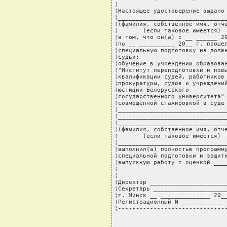
¦                               
¦Настоящее удостоверение выдано 
¦_______________________________
¦(фамилия, собственное имя, отче
¦       (если таковое имеется)  
¦в том, что он(а) с __ ______ 20
¦по __ __________ 20__ г. прошел
¦специальную подготовку на должн
¦судьи:                         
¦обучение в учреждении образован
¦"Институт переподготовки и повы
¦квалификации судей, работников 
¦прокуратуры, судов и учреждений
¦юстиции Белорусского           
¦государственного университета" 
¦совмещенной стажировкой в суде 
¦_______________________________
¦_______________________________
¦_______________________________
¦(фамилия, собственное имя, отче
¦       (если таковое имеется)  
¦_______________________________
¦выполнил(а) полностью программу
¦специальной подготовки и защити
¦выпускную работу с оценкой ____
¦                               
¦                               
¦Директор ______________________
¦Секретарь _____________________
¦г. Минск __ ______________ 20__
¦Регистрационный N ____________ 
¦------------------------------