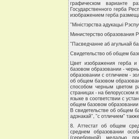
графическом варианте ра
Государственного герба Рес
изображением герба размеща
"Мiнiстэрства адукацыi Рэспу
Министерство образования Р
"Пасведчанне аб агульнай ба
Свидетельство об общем баз
Цвет изображения герба и
базовом образовании - черн
образовании с отличием - зо
об общем базовом образова
способом черным цветом ра
страницах - на белорусском я
языке в соответствии с уста
общем базовом образовании 
В свидетельстве об общем б
адзнакай", "с отличием" так
8. Аттестат об общем сре
среднем образовании особ
(серебряной) медалью пр