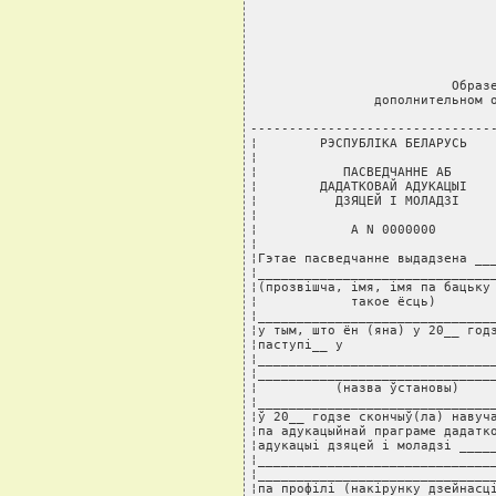
                          Образе
                дополнительном о
--------------------------------
¦        РЭСПУБЛIКА БЕЛАРУСЬ    
¦                               
¦           ПАСВЕДЧАННЕ АБ      
¦        ДАДАТКОВАЙ АДУКАЦЫI    
¦          ДЗЯЦЕЙ I МОЛАДЗI     
¦                               
¦            А N 0000000        
¦                               
¦Гэтае пасведчанне выдадзена ___
¦_______________________________
¦(прозвiшча, iмя, iмя па бацьку 
¦            такое ёсць)        
¦_______________________________
¦у тым, што ён (яна) у 20__ годз
¦паступi__ у                    
¦_______________________________
¦_______________________________
¦          (назва ўстановы)     
¦_______________________________
¦ў 20__ годзе скончыў(ла) навуча
¦па адукацыйнай праграме дадатко
¦адукацыi дзяцей i моладзi _____
¦_______________________________
¦_______________________________
¦па профiлi (накiрунку дзейнасцi