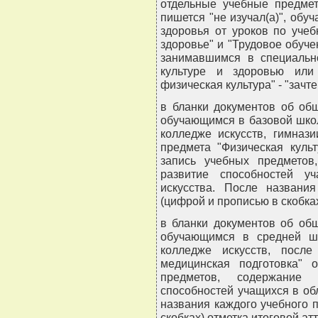
отдельные учебные предмет
пишется "не изучал(а)", об
здоровья от уроков по уче
здоровье" и "Трудовое обучен
занимавшимся в специальн
культуре и здоровью или
физическая культура" - "зачте
в бланки документов об об
обучающимся в базовой школ
колледже искусств, гимнази
предмета "Физическая куль
запись учебных предметов
развитие способностей у
искусства. После названи
(цифрой и прописью в скобках
в бланки документов об об
обучающимся в средней шк
колледже искусств, посл
медицинская подготовка" 
предметов, содержание
способностей учащихся в об
названия каждого учебного 
скобках) отметка итоговой ат