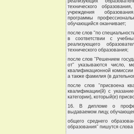
реализующих образовате
технического образовани
учреждения образовани
программы профессиональн
обучающийся оканчивает;
после слов "по специальнос
в соответствии с учебны
реализующего образовате
технического образования;
после слов "Решением госу
от" указываются число, м
квалификационной комиссии 
а также фамилия (в дательн
после слов "присвоена кв
квалификации(й) с указани
категории), который(е) прис
16. В дипломе о професс
выдаваемом лицу, обучающем
общего среднего образова
образования" пишутся слова 