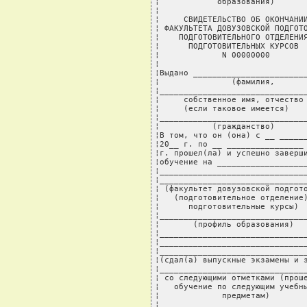
¦            образования)       
¦                               
¦     СВИДЕТЕЛЬСТВО ОБ ОКОНЧАНИИ
¦ ФАКУЛЬТЕТА ДОВУЗОВСКОЙ ПОДГОТО
¦    ПОДГОТОВИТЕЛЬНОГО ОТДЕЛЕНИЯ
¦      ПОДГОТОВИТЕЛЬНЫХ КУРСОВ  
¦             N 00000000        
¦                               
¦Выдано ________________________
¦               (фамилия,       
¦_______________________________
¦     собственное имя, отчество 
¦     (если таковое имеется)    
¦_______________________________
¦           (гражданство)       
¦В том, что он (она) с __ ______
¦20__ г. по __ ________________ 
¦г. прошел(ла) и успешно заверши
¦обучение на ___________________
¦_______________________________
¦_______________________________
¦ (факультет довузовской подгото
¦   (подготовительное отделение)
¦      подготовительные курсы)  
¦_______________________________
¦       (профиль образования)   
¦_______________________________
¦_______________________________
¦_______________________________
¦(сдал(а) выпускные экзамены и з
¦_______________________________
¦ со следующими отметками (проше
¦   обучение по следующим учебны
¦             предметам)        
¦                               