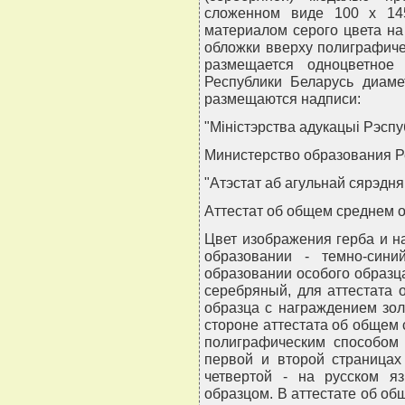
сложенном виде 100 x 14
материалом серого цвета на
обложки вверху полиграфич
размещается одноцветное 
Республики Беларусь диам
размещаются надписи:
"Мiнiстэрства адукацыi Рэспу
Министерство образования Р
"Атэстат аб агульнай сярэдня
Аттестат об общем среднем 
Цвет изображения герба и н
образовании - темно-син
образовании особого образц
серебряный, для аттестата
образца с награждением зол
стороне аттестата об общем
полиграфическим способом 
первой и второй страницах
четвертой - на русском я
образцом. В аттестате об о