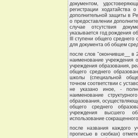
документом, удостоверяю
регистрации ходатайства о
дополнительной защиты в Ре
о предоставлении дополните
случае отсутствия докум
указывается год рождения о
III ступени общего среднего 
для документа об общем сре
после слов "окончивше__ в 
наименование учреждения о
учреждения образования, р
общего среднего образован
школы (специальной обще
точном соответствии с устав
не указано иное, - полн
наименование структурног
образования, осуществляющег
общего среднего образов
учреждения высшего об
использование сокращенного
после названия каждого у
прописью в скобках) отмет