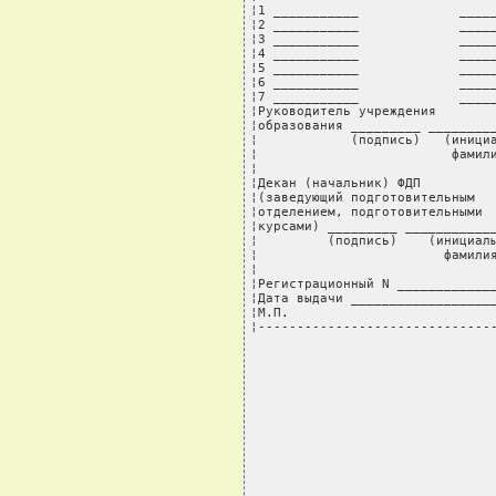
¦1 ___________             _____
¦2 ___________             _____
¦3 ___________             _____
¦4 ___________             _____
¦5 ___________             _____
¦6 ___________             _____
¦7 ___________             _____
¦Руководитель учреждения        
¦образования _________ _________
¦            (подпись)   (инициа
¦                         фамили
¦                               
¦Декан (начальник) ФДП          
¦(заведующий подготовительным   
¦отделением, подготовительными  
¦курсами) _________ ____________
¦         (подпись)    (инициалы
¦                        фамилия
¦                               
¦Регистрационный N _____________
¦Дата выдачи ___________________
¦М.П.                           
¦------------------------------