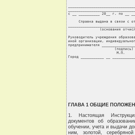
                                
________________________________
________________________________
с __ __________ 20__ г. по __ __
     Справка выдана в связи с от
________________________________
               (основания отчисл
Руководитель учреждения образова
иной организации, индивидуальног
предпринимателя ________________
                      (подпись) 
                       М.П.

Город ___________ __ ___________
                                
                                
                                
                                
                               
ГЛАВА 1 ОБЩИЕ ПОЛОЖЕ
1. Настоящая Инструкци
документов об образовани
обучении, учета и выдачи д
ним, золотой, серебряно