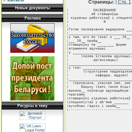
Контакты
Страницы:
|
Стр. 1
Новые документы
¦            ПАСВЕДЧАННЕ        
¦           аб стажыроўцы       
Реклама
¦ кiруючых работнiкаў i спецыялi
¦                 N             
¦                               
¦Гэтае пасведчанне выдадзена ___
¦_______________________________
¦у тым, што ён (яна) з ___ 20__ 
¦___ 20__ прайш__               
¦стажыроўку па ________ форме   
¦атрымання адукацыi             
¦у _____________________________
¦      (назва ўстановы адукацыi,
¦            арганiзацыi)       
¦_______________________________
¦у (на) ________________________
¦       (структурнае падраздзяле
¦             кафедра, аддзел)  
¦_______________________________
¦  (прозвiшча, уласнае iмя, iмя 
¦      бацьку (калi такое ёсць) 
¦выкана__ поўнасцю адукацыйную  
¦праграму                       
¦стажыроўкi кiруючых работнiкаў 
¦спецыялiстаў у аб'ёме _______  
Ресурсы в тему
¦вучэбных гадзiн i прайш__      
¦------------------------------