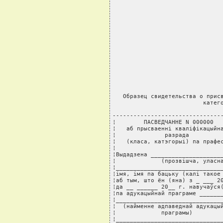
   Образец свидетельства о присв
                          катего
--------------------------------
¦        ПАСВЕДЧАННЕ N 000000   
¦   аб прысваеннi квалiфiкацыйна
¦              разрада          
¦   (класа, катэгорыi) па прафес
¦                               
¦Выдадзена _____________________
¦             (прозвiшча, уласна
¦_______________________________
¦iмя, iмя па бацьку (калi такое 
¦аб тым, што ён (яна) з _ ___ 20
¦да __ ______ 20__ г. навучаўся(
¦па адукацыйнай праграме _______
¦_______________________________
¦  (найменне адпаведнай адукацый
¦             праграмы)         
¦_______________________________