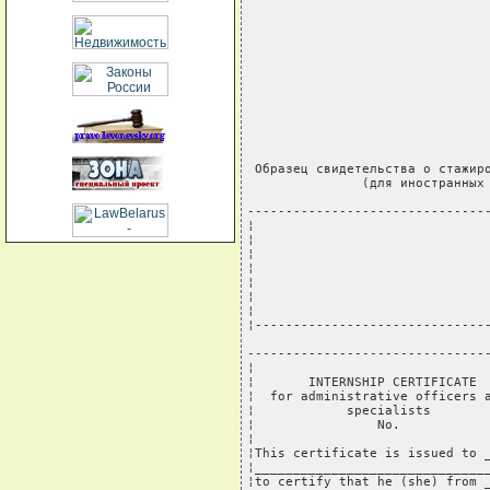
 Образец свидетельства о стажиро
               (для иностранных 
--------------------------------
¦                               
¦                               
¦                               
¦                               
¦                               
¦                               
¦                               
¦-------------------------------
--------------------------------
¦                               
¦       INTERNSHIP CERTIFICATE  
¦  for administrative officers a
¦            specialists        
¦                No.            
¦                               
¦This certificate is issued to _
¦_______________________________
¦to certify that he (she) from _