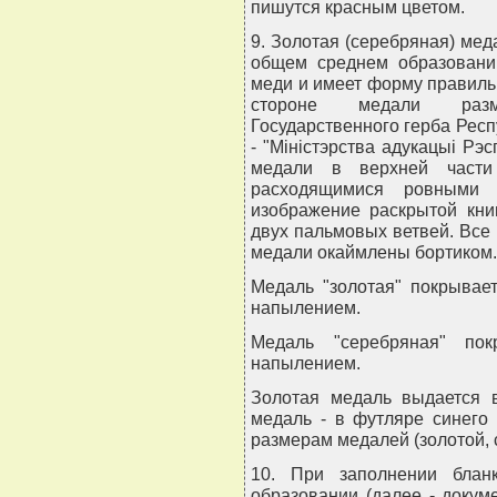
пишутся красным цветом.
9. Золотая (серебряная) мед
общем среднем образовании
меди и имеет форму правиль
стороне медали разм
Государственного герба Респ
- "Мiнiстэрства адукацыi Рэс
медали в верхней части
расходящимися ровными 
изображение раскрытой кни
двух пальмовых ветвей. Все
медали окаймлены бортиком.
Медаль "золотая" покрывае
напылением.
Медаль "серебряная" пок
напылением.
Золотая медаль выдается в
медаль - в футляре синего
размерам медалей (золотой, 
10. При заполнении блан
образовании (далее - доку