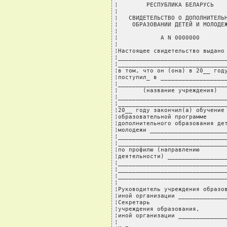
¦        РЕСПУБЛИКА БЕЛАРУСЬ    
¦                               
¦   СВИДЕТЕЛЬСТВО О ДОПОЛНИТЕЛЬН
¦    ОБРАЗОВАНИИ ДЕТЕЙ И МОЛОДЕЖ
¦                               
¦            А N 0000000        
¦                               
¦Настоящее свидетельство выдано 
¦_______________________________
¦_______________________________
¦в том, что он (она) в 20__ году
¦поступил_ в ___________________
¦_______________________________
¦       (название учреждения)   
¦_______________________________
¦_______________________________
¦20__ году закончил(а) обучение 
¦образовательной программе      
¦дополнительного образования дет
¦молодежи ______________________
¦_______________________________
¦_______________________________
¦по профилю (направлению        
¦деятельности) _________________
¦_______________________________
¦_______________________________
¦_______________________________
¦                               
¦Руководитель учреждения образов
¦иной организации ______________
¦Секретарь                      
¦учреждения образования,        
¦иной организации ______________
¦                               