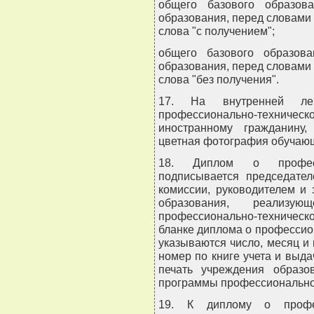
общего базового образов
образования, перед словами
слова "с получением";
общего базового образов
образования, перед словами
слова "без получения".
17. На внутренней ле
профессионально-техни
иностранному гражданину
цветная фотография обучающ
18. Диплом о професси
подписывается председател
комиссии, руководителем и
образования, реализую
профессионально-техниче
бланке диплома о профессио
указываются число, месяц и
номер по книге учета и выда
печать учреждения образо
программы профессионально-
19. К диплому о професс