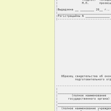
¦              М.П.      прозвiш
¦                               
¦Выдадзена __ ________ 20__ г., 
¦_______________________________
¦Рэгiстрацыйны N ______________ 
¦------------------------------
   Образец свидетельства об окон
           подготовительного отд
--------------------------------
¦                               
¦_______________________________
¦        (полное наименование   
¦      государственного органа) 
¦_______________________________
¦_______________________________
¦  (полное наименование учрежден