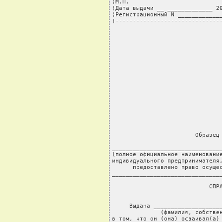
¦М.П.                           
¦Дата выдачи __ _____________ 20
¦Регистрационный N _____________
¦------------------------------
                        Образец 
________________________________
(полное официальное наименование
индивидуального предпринимателя,
      предоставлено право осущес
________________________________
                            СПРА
                                
     Выдана ____________________
              (фамилия, собствен
в том, что он (она) осваивал(а) 