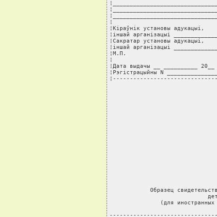
¦_______________________________
¦_______________________________
¦_______________________________
¦                               
¦Кiраўнiк установы адукацыi,    
¦iншай арганiзацыi _____________
¦Сакратар установы адукацыi,    
¦iншай арганiзацыi _____________
¦М.П.                           
¦                               
¦Дата выдачы __ __________ 20__ 
¦Рэгiстрацыйны N _______________
¦------------------------------
            Образец свидетельств
                             дет
               (для иностранных 
--------------------------------