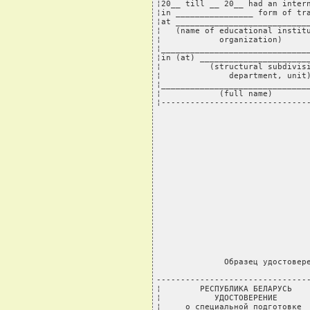
¦20__ till __ 20__ had an intern
¦in ________________ form of tra
¦at ____________________________
¦   (name of educational institu
¦            organization)      
¦_______________________________
¦in (at) _______________________
¦          (structural subdivisi
¦              department, unit)
¦_______________________________
¦            (full name)        
¦------------------------------
              Образец удостовере
--------------------------------
¦        РЕСПУБЛИКА БЕЛАРУСЬ    
¦           УДОСТОВЕРЕНИЕ       
¦     о специальной подготовке  