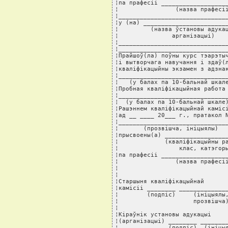
¦па прафесii ___________________
¦                (назва прафесii
¦_______________________________
¦у (на) ________________________
¦         (назва ўстановы адукац
¦               арганiзацыi)    
¦_______________________________
¦_______________________________
¦Прайшоў(ла) поўны курс тэарэтыч
¦i вытворчага навучання i здаў(л
¦квалiфiкацыйны экзамен з адзнак
¦_______________________________
¦   (у балах па 10-бальнай шкале
¦Пробная квалiфiкацыйная работа 
¦_______________________________
¦  (у балах па 10-бальнай шкале)
¦Рашэннем квалiфiкацыйнай камiсi
¦ад __ ____ 20___ г., пратакол N
¦_______________________________
¦       (прозвiшча, iнiцыялы)   
¦прысвоены(а) __________________
¦             (квалiфiкацыйны ра
¦                 клас, катэгоры
¦па прафесii ___________________
¦                (назва прафесii
¦                               
¦                               
¦Старшыня квалiфiкацыйнай       
¦камiсii ________ ______________
¦        (подпiс)     (iнiцыялы,
¦                     прозвiшча)
¦                               
¦Кiраўнiк установы адукацыi     
¦(арганiзацыi) ________ ________
¦              (подпiс)  (iнiцыя