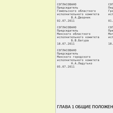
СОГЛАСОВАНО                  СОГ
Председатель                 Пер
Гомельского областного       Гро
исполнительного комитета     исп
        В.А.Дворник             
02.07.2011                   01.
СОГЛАСОВАНО                  СОГ
Председатель                 Пре
Минского областного          Мог
исполнительного комитета     исп
        Б.В.Батура              
18.07.2011                   18.
СОГЛАСОВАНО

Председатель

Минского городского

исполнительного комитета

        Н.А.Ладутько

05.07.2011

                                
                                
                                
                                
                               
ГЛАВА 1 ОБЩИЕ ПОЛОЖЕ