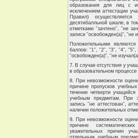
образования для лиц с ин
исключением аттестации уча
Правил) осуществляетс
десятибалльной шкале, в том
отметками "зачтено", "не зач
записи "освобожден(а)", "не и
Положительными являются о
баллов: "1", "2", "3", "4", "5",
"освобожден(а)", "не изучал(а
7. В случае отсутствия у уча
в образовательном процессе 
8. При невозможности оцени
причине пропусков учебных
течение четверти учащийся
учебным предметам. При э
запись "не аттестован", ат
наличии положительных отмет
9. При невозможности оцени
причине систематически
уважительных причин уча
отдельным учебным предме