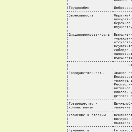
¦                     ¦выполнени
+---------------------+---------
¦Трудолюбие           ¦Добросове
+---------------------+---------
¦Бережливость         ¦Опрятный 
¦                     ¦аккуратно
¦                     ¦бережное 
¦                     ¦имуществу
+---------------------+---------
¦Дисциплинированность ¦Выполнени
¦                     ¦учреждени
¦                     ¦отсутстви
¦                     ¦неуважите
¦                     ¦соблюдени
¦                     ¦здоровье;
¦                     ¦исполните
+---------------------+---------
¦                             VI
+---------------------+---------
¦Гражданственность    ¦Знание го
¦                     ¦Беларусь;
¦                     ¦уважитель
¦                     ¦Республик
¦                     ¦активное 
¦                     ¦класса, у
¦                     ¦детских о
+---------------------+---------
¦Товарищество и       ¦Дружелюбн
¦коллективизм         ¦уважение 
+---------------------+---------
¦Уважение к старшим   ¦Вежливост
¦                     ¦послушани
¦                     ¦оказание 
+---------------------+---------
¦Гуманность           ¦Готовност