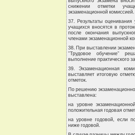
выпускного экзамена вноси
снижении отметки уча
экзаменационной комиссией.
37. Результаты оценивания 
учащихся вносятся в прото
после окончания выпускно
членами экзаменационной ко
38. При выставлении экзаме
"Трудовое обучение" ре
выполнение практического з
39. Экзаменационная коми
выставляет итоговую отмет
отметок.
По решению экзаменационной
выставлена:
на уровне экзаменационной
положительная годовая отме
на уровне годовой, если п
ниже годовой.
В случае разницы между год