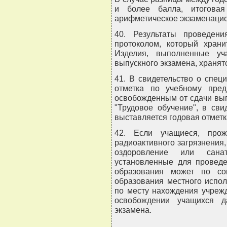
и более балла, итоговая
арифметическое экзаменацио
40. Результаты проведен
протоколом, который храни
Изделия, выполненные уч
выпускного экзамена, хранят
41. В свидетельство о спец
отметка по учебному пред
освобожденным от сдачи вып
"Трудовое обучение", в св
выставляется годовая отметк
42. Если учащиеся, про
радиоактивного загрязнения
оздоровление или санат
установленные для проведе
образования может по со
образования местного испол
по месту нахождения учреж
освобождении учащихся д
экзамена.