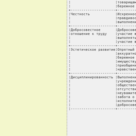
¦                     ¦товарищам
¦                     ¦бережное 
+---------------------+---------
¦Честность            ¦Искреннос
¦                     ¦правдивос
¦                     ¦выполнени
+---------------------+---------
¦Добросовестное       ¦Добросове
¦отношение к труду    ¦участие в
¦                     ¦выполнять
¦                     ¦участие в
+---------------------+---------
¦Эстетическое развитие¦Опрятный 
¦                     ¦аккуратно
¦                     ¦бережное 
¦                     ¦имуществу
¦                     ¦приобщени
¦                     ¦нравствен
+---------------------+---------
¦Дисциплинированность ¦Выполнени
¦                     ¦учреждени
¦                     ¦обществен
¦                     ¦отсутстви
¦                     ¦неуважите
¦                     ¦забота о 
¦                     ¦исполните
¦                     ¦добросове
¦---------------------+--------