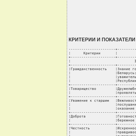
КРИТЕРИИ И ПОКАЗАТЕЛ
----------------------+---------
¦      Критерии       ¦         
+---------------------+---------
¦                              I
+---------------------+---------
¦Гражданственность    ¦Знание го
¦                     ¦Беларусь;
¦                     ¦уважитель
¦                     ¦Республик
+---------------------+---------
¦Товарищество         ¦Дружелюбн
¦                     ¦проявлять
+---------------------+---------
¦Уважение к старшим   ¦Вежливост
¦                     ¦послушани
¦                     ¦оказание 
+---------------------+---------
¦Доброта              ¦Готовност
¦                     ¦бережное 
+---------------------+---------
¦Честность            ¦Искреннос
¦                     ¦правдивос