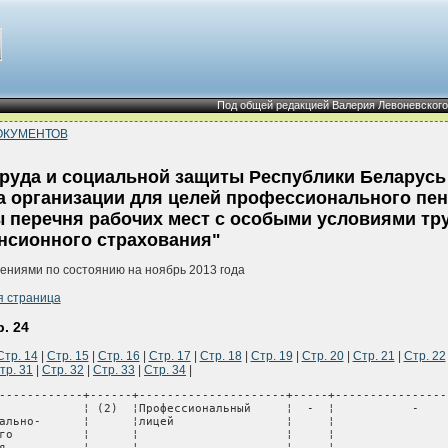
Под общей редакцией Валерия Левоневского
ОКУМЕНТОВ
уда и социальной защиты Республики Беларусь о
 организации для целей профессионального пен
 перечня рабочих мест с особыми условиями тру
нсионного страхования"
нениями по состоянию на ноябрь 2013 года
я страница
. 24
Стр. 14
|
Стр. 15
|
Стр. 16
|
Стр. 17
|
Стр. 18
|
Стр. 19
|
Стр. 20
|
Стр. 21
|
Стр. 22
тр. 31
|
Стр. 32
|
Стр. 33
|
Стр. 34
|
     ¦                      ¦      ¦образования          ¦     ¦                       ¦              ¦          ¦
+------------------+------+-------+--------------+-------+---------------------+------+----------------------+------+---------------------+-----+-----------------------+--------------+----------+
¦2/8/2/-/6/-/-     ¦ 2.8  ¦   2   ¦Педагогические¦   -   ¦          -          ¦  6   ¦Дома-интернаты для    ¦  -   ¦          -          ¦  -  ¦           -           ¦  01.01.2009  ¦          ¦
¦                  ¦      ¦       ¦работники     ¦       ¦                     ¦      ¦детей-инвалидов       ¦      ¦                     ¦     ¦                       ¦              ¦          ¦
+------------------+------+-------+--------------+-------+---------------------+------+----------------------+------+---------------------+-----+-----------------------+--------------+----------+
¦2/9/1/-/(1)/-/-   ¦ 2.9  ¦   1   ¦Достижения в  ¦   -   ¦          -          ¦ (1)  ¦Олимпийские игры 1 -  ¦  -   ¦          -          ¦  -  ¦           -           ¦  01.01.2009  ¦          ¦
¦                  ¦      ¦       ¦олимпийских   ¦       ¦                     ¦      ¦6-е место             ¦      ¦                     ¦     ¦                       ¦              ¦          ¦
¦                  ¦      ¦       ¦видах спорта  ¦       ¦                     ¦      ¦                      ¦      ¦                     ¦     ¦                       ¦              ¦          ¦
+------------------+------+-------+--------------+-------+---------------------+------+----------------------+------+---------------------+-----+-----------------------+--------------+----------+
¦2/9/1/-/(2)/-/-   ¦ 2.9  ¦   1   ¦Достижения в  ¦   -   ¦          -          ¦ (2)  ¦Чемпионат мира 1 - 3-е¦  -   ¦          -          ¦  -  ¦           -           ¦  01.01.2009  ¦          ¦
¦                  ¦      ¦       ¦олимпийских   ¦       ¦                     ¦      ¦место                 ¦      ¦                     ¦     ¦                       ¦              ¦          ¦
¦                  ¦      ¦       ¦видах спорта  ¦       ¦                     ¦      ¦                      ¦      ¦                     ¦     ¦                       ¦              ¦          ¦
+------------------+------+-------+--------------+-------+---------------------+------+----------------------+------+---------------------+-----+-----------------------+--------------+----------+
¦2/9/1/-/(3)/-/-   ¦ 2.9  ¦   1   ¦Достижения в  ¦   -   ¦          -          ¦ (3)  ¦Чемпионат Европы 1-е  ¦  -   ¦          -          ¦  -  ¦           -           ¦  01.01.2009  ¦          ¦
¦                  ¦      ¦       ¦олимпийских   ¦       ¦                     ¦      ¦место либо 2-е и (или)¦      ¦                     ¦     ¦                       ¦              ¦          ¦
¦                  ¦      ¦       ¦видах спорта  ¦       ¦                     ¦      ¦3-е место дважды в    ¦      ¦                     ¦     ¦                       ¦              ¦          ¦
¦                  ¦      ¦       ¦              ¦       ¦                     ¦      ¦течение четырех лет   ¦      ¦                     ¦     ¦                       ¦              ¦          ¦
+------------------+------+----