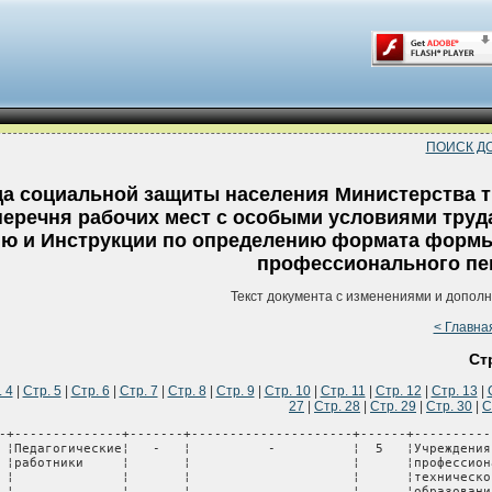
ПОИСК Д
а социальной защиты населения Министерства тр
еречня рабочих мест с особыми условиями труда
ию и Инструкции по определению формата формы
профессионального пе
Текст документа с изменениями и допол
< Главна
Стр
 4
|
Стр. 5
|
Стр. 6
|
Стр. 7
|
Стр. 8
|
Стр. 9
|
Стр. 10
|
Стр. 11
|
Стр. 12
|
Стр. 13
|
27
|
Стр. 28
|
Стр. 29
|
Стр. 30
|
С
       ¦     ¦                       ¦              ¦          ¦
¦                  ¦      ¦       ¦              ¦       ¦                     ¦      ¦образования           ¦      ¦                     ¦     ¦                       ¦              ¦          ¦
+------------------+------+-------+--------------+-------+---------------------+------+----------------------+------+---------------------+-----+-----------------------+--------------+----------+
¦2/8/2/-/5/(4)/-   ¦ 2.8  ¦   2   ¦Педагогические¦   -   ¦          -          ¦  5   ¦Учреждения            ¦ (4)  ¦Специальное          ¦  -  ¦           -           ¦  01.01.2009  ¦          ¦
¦                  ¦      ¦       ¦работники     ¦       ¦                     ¦      ¦профессионально-      ¦      ¦профессионально-     ¦     ¦                       ¦              ¦          ¦
¦                  ¦      ¦       ¦              ¦       ¦                     ¦      ¦технического          ¦      ¦техническое училище  ¦     ¦                       ¦              ¦          ¦
¦                  ¦      ¦       ¦              ¦       ¦                     ¦      ¦образования           ¦      ¦закрытого типа       ¦     ¦                       ¦              ¦          ¦
+------------------+------+-------+--------------+-------+---------------------+------+----------------------+------+---------------------+-----+-----------------------+--------------+----------+
¦2/8/2/-/5/(5)/-   ¦ 2.8  ¦   2   ¦Педагогические¦   -   ¦          -          ¦  5   ¦Учреждения            ¦ (5)  ¦Структурные          ¦  -  ¦          -            ¦  01.09.2011  ¦          ¦
¦                  ¦      ¦       ¦работники     ¦       ¦                     ¦      ¦профессионально-      ¦      ¦подразделения иных   ¦     ¦                       ¦              ¦          ¦
¦                  ¦      ¦       ¦              ¦       ¦                     ¦      ¦технического          ¦      ¦учреждений           ¦     ¦                       ¦              ¦          ¦
¦                  ¦      ¦       ¦              ¦       ¦                     ¦      ¦образования           ¦      ¦образования,         ¦     ¦                       ¦              ¦          ¦
¦                  ¦      ¦       ¦              ¦       ¦                     ¦      ¦                      ¦      ¦реализующих          ¦     ¦                       ¦              ¦          ¦
¦                  ¦      ¦       ¦              ¦       ¦                     ¦      ¦                      ¦      ¦образовательные      ¦     ¦                       ¦              ¦          ¦
¦                  ¦      ¦       ¦              ¦       ¦                     ¦      ¦                      ¦      ¦программы            ¦     ¦                       ¦              ¦          ¦
¦                  ¦      ¦       ¦              ¦       ¦                     ¦      ¦                      ¦      ¦профессионально-     ¦     ¦                       ¦              ¦          ¦
¦                  ¦      ¦       ¦              ¦       ¦                     ¦      ¦                      ¦      ¦технического         ¦     ¦                       ¦              ¦          ¦
¦                  ¦      ¦       ¦              ¦       ¦                     ¦ 