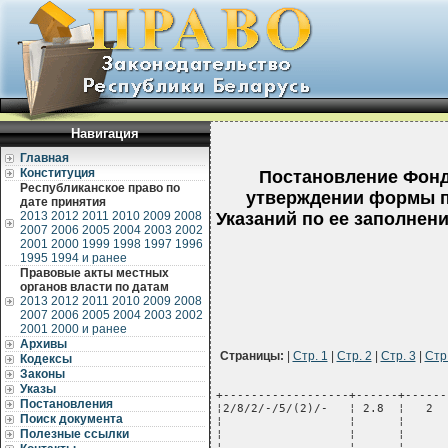
Навигация
Главная
Конституция
Постановление Фонд
Республиканское право по
утверждении формы п
дате принятия
2013
2012
2011
2010
2009
2008
Указаний по ее заполнен
2007
2006
2005
2004
2003
2002
2001
2000
1999
1998
1997
1996
1995
1994 и ранее
Правовые акты местных
органов власти по датам
2013
2012
2011
2010
2009
2008
2007
2006
2005
2004
2003
2002
2001
2000 и ранее
Архивы
Страницы:
|
Стр. 1
|
Стр. 2
|
Стр. 3
|
Стр.
Кодексы
Законы
Указы
+------------------+------+-------+--------------+-------+---------------------+------+----------------------+------+---------------------+-----+-----------------------+--------------+----------+
¦2/8/2/-/5/(2)/-   ¦ 2.8  ¦   2   ¦Педагогические¦   -   ¦          -          ¦  5   ¦Учреждения            ¦ (2)  ¦Профессиональный     ¦  -  ¦           -           ¦  01.01.2009  ¦          ¦
¦                  ¦      ¦       ¦работники     ¦       ¦                     ¦      ¦профессионально-      ¦      ¦лицей                ¦     ¦                       ¦              ¦          ¦
¦                  ¦      ¦       ¦              ¦       ¦                     ¦      ¦технического          ¦      ¦                     ¦     ¦                       ¦              ¦          ¦
¦                  ¦      ¦       ¦              ¦       ¦                     ¦      ¦образования           ¦      ¦                     ¦     ¦                       ¦              ¦          ¦
+------------------+------+-------+--------------+-------+---------------------+------+----------------------+------+---------------------+-----+-----------------------+--------------+----------+
¦2/8/2/-/5/(3)/-   ¦ 2.8  ¦   2   ¦Педагогические¦   -   ¦          -          ¦  5   ¦Учреждения            ¦ (3)  ¦Профессионально-     ¦  -  ¦           -           ¦  01.01.2009  ¦          ¦
¦                  ¦      ¦       ¦работники     ¦       ¦                     ¦      ¦профессионально-      ¦      ¦технический колледж  ¦     ¦                       ¦              ¦          ¦
¦                  ¦      ¦       ¦              ¦       ¦                     ¦      ¦технического          ¦      ¦              
Постановления
Поиск документа
Полезные ссылки