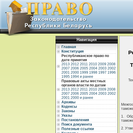
Навигация
Главная
Конституция
Р
Республиканское право по
дате принятия
2013
2012
2011
2010
2009
2008
Т
2007
2006
2005
2004
2003
2002
2001
2000
1999
1998
1997
1996
1995
1994 и ранее
Те
Правовые акты местных
органов власти по датам
2013
2012
2011
2010
2009
2008
2007
2006
2005
2004
2003
2002
2001
2000 и ранее
Архивы
Межго
Кодексы
таможе
Законы
Указы
1. Об
Постановления
таможе
Поиск документа
2. Утв
Полезные ссылки