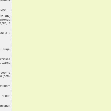
зыке.
го (их)
дителем
ядке, с
 лица и
о лица,
включая
, факса
творять
а (если
женного
- члене
итории