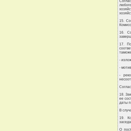
Соглас
любого
хозяйс
хозяйс
15. Со
Комисс
16. С
завер
17. П
соотв
таможе
- изло
- моти
- рек
несоот
Соглас
18. За
ее сос
даты п
В случ
19. К
заседа
О пос