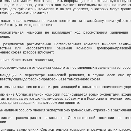
ительная комиссия может запросить информацию или техническую консуль
 лица или органа, у которого она считает необходимым, при наличии с
твующего субъекта и Комиссии и на тех условиях, о которых могут догов
твующий субъект и Комиссия.
гласительная комиссия не имеет контактов ни с хозяйствующим субъекто
ией в отсутствие одного из них.
огласительная комиссия не разглашает ход рассмотрения заявления 
шения.
о результатам рассмотрения Согласительная комиссия выносит заклю
етствии или несоответствии решения Комиссии договорно-правово
нного союза, которое включает:
жение обстоятельств заявления;
вировочную часть в отношении каждого из поставленных в заявлении вопросо
омендации о пересмотре Комиссией решения, в случае если оно пр
ветствующим договорно-правовой базе таможенного союза.
ительная комиссия не выносит рекомендаций относительно возмещения уще
ключение Согласительной комиссии подписывается всеми экспертами, вход
тав, и направляется хозяйствующему субъекту и в Комиссию в течение трех
роведения заседания, на котором оно принято.
ае наличия особого мнения экспертов оно должно быть отражено в заключени
омиссия рассматривает заключение Согласительной комиссии на оче
нии.
тупивших заключениях Согласительной комиссии и результатах их рассм