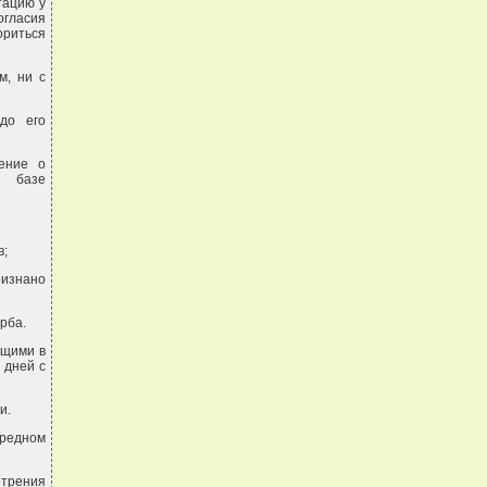
тацию у
огласия
ориться
м, ни с
до его
чение о
й базе
в;
изнано
рба.
ящими в
 дней с
и.
редном
отрения