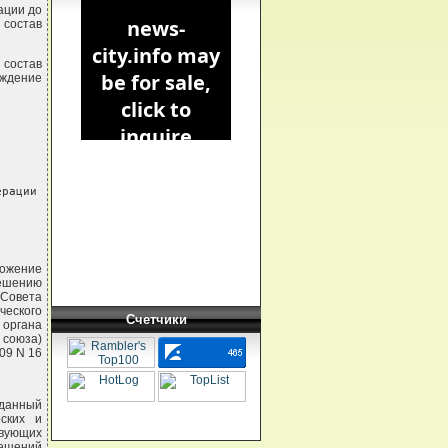
ации до
 состав
 состав
рждение
рации

ожение
Решению
 Совета
ческого
Счетчики
 органа
 союза)
09 N 16
зданный
ских и
твующих
решений