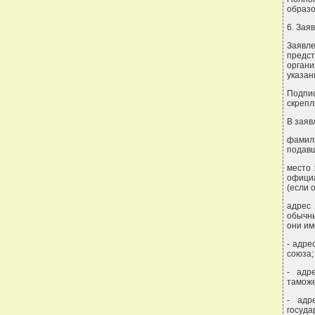
образ
6. Зая
Заявл
предст
орган
указан
Подпи
скрепл
В заяв
фамил
подавш
место 
официа
(если 
адрес 
обычны
они им
- адре
союза;
- адр
таможе
- адр
госуда