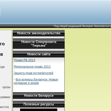
Под общей редакцией Валерия Левоневского
Новости законодательства
Новости Спецпроекта
го
"Тюрьма"
 в
Новости сайта
Право РБ 2013
Региональное право 2013
ода
Защита прав потребителей
-
Все кодексы Беларуси. Новые
редакции и архив
й орган
Новости Беларуси
рамках
Полезные ресурсы
ается).