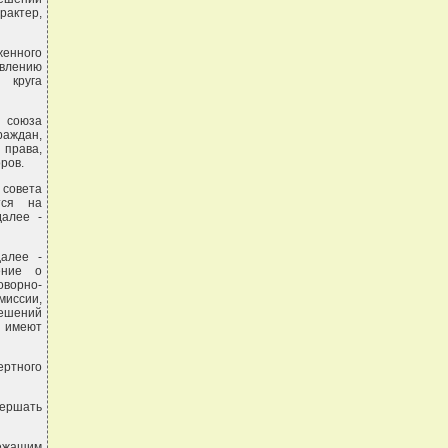
рактер,
женного
влению
 круга
о союза
раждан,
права,
ров.
совета
тся на
далее -
далее -
ение о
оворно-
миссии,
решений
, имеют
ертного
вершать
ежащим