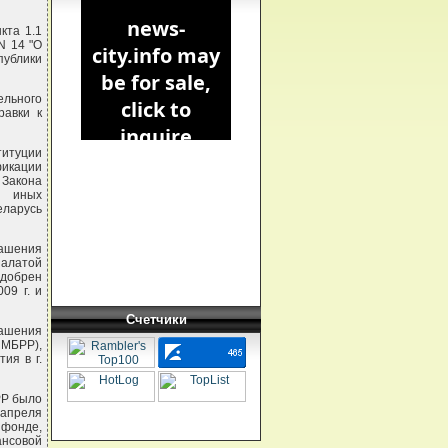
кта 1.1
N 14 "О
публики
ельного
равки к
итуции
фикации
 Закона
, иных
еларусь
ашения
Палатой
одобрен
09 г. и
Счетчики
ашения
 МБРР),
ия в г.
РР было
 апреля
фонде,
нсовой