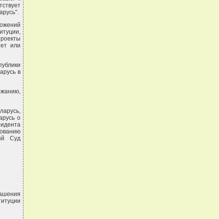
тствует
арусь".
ложений
итуции,
проекты
яет или
публики
арусь в
ржанию,
ларусь,
арусь о
зидента
вованию
ный Суд
лашения
итуции