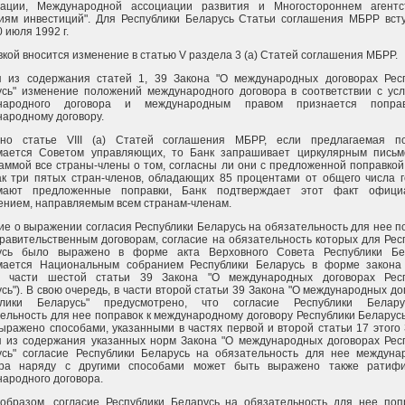
рации, Международной ассоциации развития и Многостороннем агентс
иям инвестиций". Для Республики Беларусь Статьи соглашения МБРР вст
0 июля 1992 г.
кой вносится изменение в статью V раздела 3 (а) Статей соглашения МБРР.
я из содержания статей 1, 39 Закона "О международных договорах Рес
сь" изменение положений международного договора в соответствии с ус
народного договора и международным правом признается попра
ародному договору.
сно статье VIII (а) Статей соглашения МБРР, если предлагаемая по
мается Советом управляющих, то Банк запрашивает циркулярным пись
аммой все страны-члены о том, согласны ли они с предложенной поправкой
ак три пятых стран-членов, обладающих 85 процентами от общего числа г
мают предложенные поправки, Банк подтверждает этот факт офици
нием, направляемым всем странам-членам.
е о выражении согласия Республики Беларусь на обязательность для нее п
равительственным договорам, согласие на обязательность которых для Рес
усь было выражено в форме акта Верховного Совета Республики Бел
мается Национальным собранием Республики Беларусь в форме закона
й части шестой статьи 39 Закона "О международных договорах Респ
сь"). В свою очередь, в части второй статьи 39 Закона "О международных до
блики Беларусь" предусмотрено, что согласие Республики Белар
ельность для нее поправок к международному договору Республики Беларус
ыражено способами, указанными в частях первой и второй статьи 17 этого 
 из содержания указанных норм Закона "О международных договорах Рес
усь" согласие Республики Беларусь на обязательность для нее междуна
ора наряду с другими способами может быть выражено также ратифи
ародного договора.
образом, согласие Республики Беларусь на обязательность для нее поп