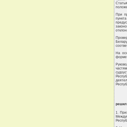
Стать
положе
При п
пункт
предус
закон
отклон
Провер
Белару
соотве
На ос
форме 
Руково
частям
судоус
Респуб
деяте
Респуб
решил
1. При
Между
Респуб