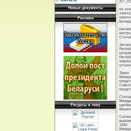
Контакты
Л.Г., П
Новые документы
на осн
пункта
некото
Реклама
Белару
рассмо
контр
Статья
Заслу
Респуб
поправ
Респу
законо
устано
Закон
Между
предст
Совето
предст
Стать
Между
Ресурсы в тему
одобре
Вашинг
Соглас
выраже
1992 
Между