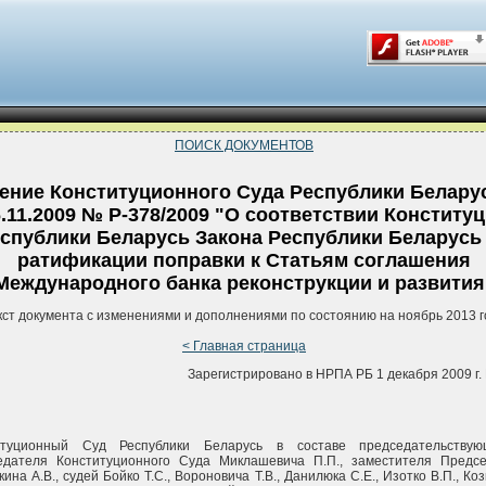
ПОИСК ДОКУМЕНТОВ
ение Конституционного Суда Республики Беларус
6.11.2009 № Р-378/2009 "О соответствии Конститу
спублики Беларусь Закона Республики Беларусь
ратификации поправки к Статьям соглашения
Международного банка реконструкции и развития
кст документа с изменениями и дополнениями по состоянию на ноябрь 2013 г
< Главная страница
Зарегистрировано в НРПА РБ 1 декабря 2009 г. 
итуционный Суд Республики Беларусь в составе председательствую
едателя Конституционного Суда Миклашевича П.П., заместителя Предс
ина А.В., судей Бойко Т.С., Вороновича Т.В., Данилюка С.Е., Изотко В.П., Ко