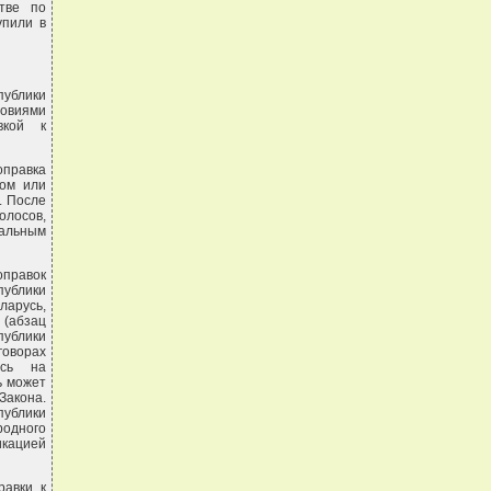
тве по
упили в
публики
ловиями
вкой к
правка
мом или
. После
олосов,
альным
оправок
публики
арусь,
 (абзац
ублики
говорах
усь на
ь может
Закона.
публики
родного
кацией
равки к