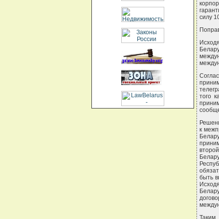
корпо
гарант
силу 1
Поправ
Исход
Белару
между
междун
Согла
прини
телегр
того к
прини
сообще
Решени
к межп
Белар
прини
второ
Белару
Респу
обязат
быть в
Исходя
Белар
догов
междун
Таким 