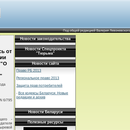
Под общей редакцией Валерия Левоневского
Новости законодательства
Новости Спецпроекта
ь от
"Тюрьма"
ции
 "О
Новости сайта
Право РБ 2013
"
Региональное право 2013
ода
Защита прав потребителей
-
Все кодексы Беларуси. Новые
редакции и архив
N 6/795
Новости Беларуси
щего -
Полезные ресурсы
едателя
зыревой