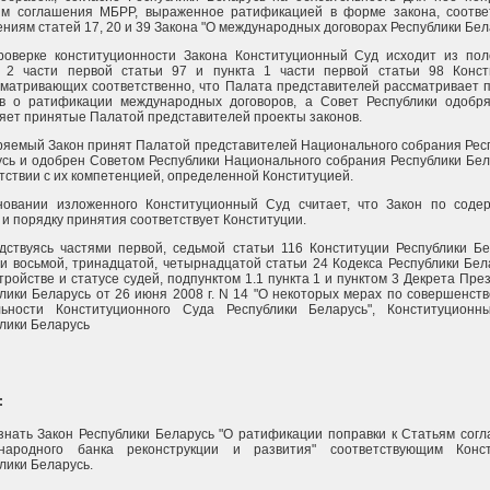
ям соглашения МБРР, выраженное ратификацией в форме закона, соотве
ниям статей 17, 20 и 39 Закона "О международных договорах Республики Бел
роверке конституционности Закона Конституционный Суд исходит из по
а 2 части первой статьи 97 и пункта 1 части первой статьи 98 Конст
матривающих соответственно, что Палата представителей рассматривает 
ов о ратификации международных договоров, а Совет Республики одобр
яет принятые Палатой представителей проекты законов.
яемый Закон принят Палатой представителей Национального собрания Рес
сь и одобрен Советом Республики Национального собрания Республики Бел
тствии с их компетенцией, определенной Конституцией.
новании изложенного Конституционный Суд считает, что Закон по соде
и порядку принятия соответствует Конституции.
дствуясь частями первой, седьмой статьи 116 Конституции Республики Бе
и восьмой, тринадцатой, четырнадцатой статьи 24 Кодекса Республики Бел
тройстве и статусе судей, подпунктом 1.1 пункта 1 и пунктом 3 Декрета Пре
лики Беларусь от 26 июня 2008 г. N 14 "О некоторых мерах по совершенст
льности Конституционного Суда Республики Беларусь", Конституцион
лики Беларусь
:
знать Закон Республики Беларусь "О ратификации поправки к Статьям сог
народного банка реконструкции и развития" соответствующим Конст
лики Беларусь.