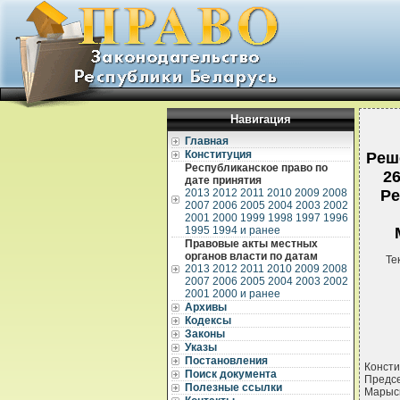
Навигация
Главная
Конституция
Реш
Республиканское право по
2
дате принятия
2013
2012
2011
2010
2009
2008
Ре
2007
2006
2005
2004
2003
2002
2001
2000
1999
1998
1997
1996
1995
1994 и ранее
Правовые акты местных
органов власти по датам
Те
2013
2012
2011
2010
2009
2008
2007
2006
2005
2004
2003
2002
2001
2000 и ранее
Архивы
Кодексы
Законы
Указы
Постановления
Конст
Поиск документа
Предс
Полезные ссылки
Марыск