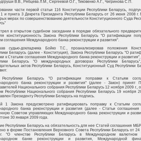
одгруши В.В., Рябцева Л.М., Сергеевой О.Г., Тиковенко А.Г., Чигринова С.П.
овании части первой статьи 116 Конституции Республики Беларусь, подпун
 1 и пункта 3 Декрета Президента Республики Беларусь от 26 июня 2008 г. 
рых мерах по совершенствованию деятельности Конституционного Суда Рес
сь"
трел в открытом судебном заседании в порядке обязательного предварит
оля конституционность Закона Республики Беларусь "О ратификации поп
м соглашения Международного банка реконструкции и развития".
шав судью-докладчика Бойко Т.С., проанализировав положения Конст
лики Беларусь (далее - Конституция), Закона Республики Беларусь "О рати
ки к Статьям соглашения Международного банка реконструкции и развития",
блики Беларусь "О международных договорах Республики Беларусь"
дательных актов Республики Беларусь, Конституционный Суд Республики Б
вил:
 Республики Беларусь "О ратификации поправки к Статьям согл
народного банка реконструкции и развития" (далее - Закон) принят 
авителей Национального собрания Республики Беларусь 12 ноября 2009 г., 
м Республики Национального собрания Республики Беларусь 19 ноября 20
авлен Президенту Республики Беларусь на подпись.
ей 1 Закона предусмотрено ратифицировать поправку к Статьям согл
народного банка реконструкции и развития (далее - Статьи соглашения
нную Советом управляющих Международного банка реконструкции и развит
тоне 30 января 2009 года.
ие Республики Беларусь на обязательность для нее Статей соглашения МБ
но в форме Постановления Верховного Совета Республики Беларусь от 24
г. "О членстве Республики Беларусь в Международном валютном 
народном банке реконструкции и развития, Международной фина