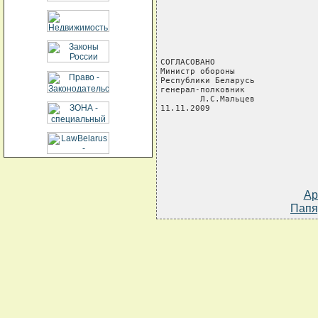
СОГЛАСОВАНО

Министр обороны

Республики Беларусь

генерал-полковник

        Л.С.Мальцев

11.11.2009
Ар
Папя