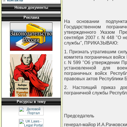
Контакты
Новые документы
Реклама
На основании подпунк
Государственном пограни
утвержденного Указом Пр
сентября 2007 г. N 448 "О 
службы", ПРИКАЗЫВАЮ:
1. Признать утратившим сил
комитета пограничных войск 
г. N 599 "Об утверждении 
установленной для воен
пограничных войск Респуб
правовых актов Республики Бел
2. Настоящий приказ до
пограничной службы Республи
Ресурсы в тему
Председатель
генерал-майор И.А.Рачковск