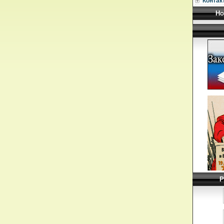
Контак
Но
Р