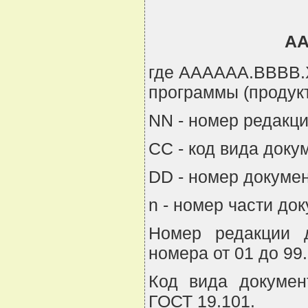
АА
где АААААА.ВВВВ.Х
программы (продукт
NN - номер редакци
CC - код вида доку
DD - номер докумен
n - номер части до
Номер редакции д
номера от 01 до 99.
Код вида докумен
ГОСТ 19.101.