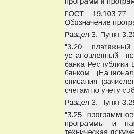
программ и програ
ГОСТ 19.103-77 
Обозначение прогр
Раздел 3. Пункт 3.
"3.20. платежны
установленный н
банка Республики 
банком (Национа
списания (зачисле
счетам по учету соб
Раздел 3. Пункт 3.
"3.25. программное
программы и па
техническая докуме