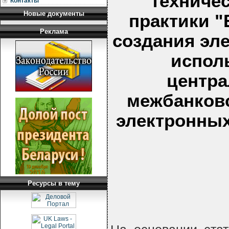
техниче
Контакты
Новые документы
практики "
Реклама
создания эл
испол
центра
межбанков
электронных
Ресурсы в тему