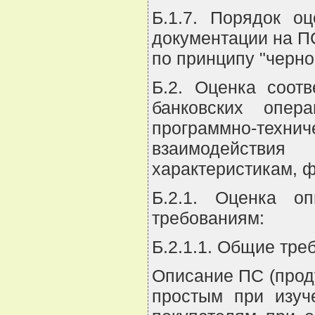
Б.1.7. Порядок о
документации на П
по принципу "черно
Б.2. Оценка соот
банковских опер
программно-технич
взаимодействи
характеристикам, 
Б.2.1. Оценка оп
требованиям:
Б.2.1.1. Общие тр
Описание ПС (прод
простым при изуч