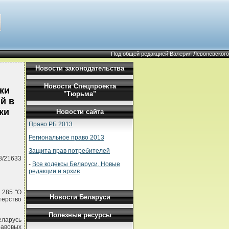
Под общей редакцией Валерия Левоневского
Новости законодательства
Новости Спецпроекта
ки
"Тюрьма"
й в
ки
Новости сайта
Право РБ 2013
Региональное право 2013
Защита прав потребителей
8/21633
-
Все кодексы Беларуси. Новые
редакции и архив
 285 "О
Новости Беларуси
терство
Полезные ресурсы
еларусь
равовых