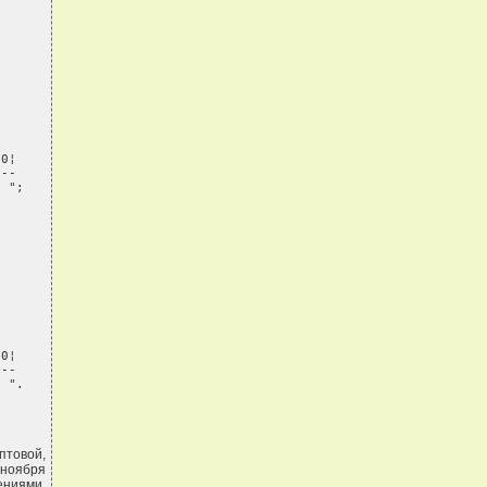
0¦

--

  ";
0¦

--

  ".
птовой,
 ноября
ниями,