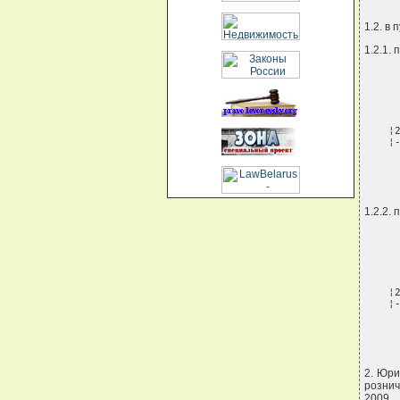
1.2. в 
1.2.1.
¦
¦
  
1.2.2.
¦
¦
  
2. Юри
рознич
2009 