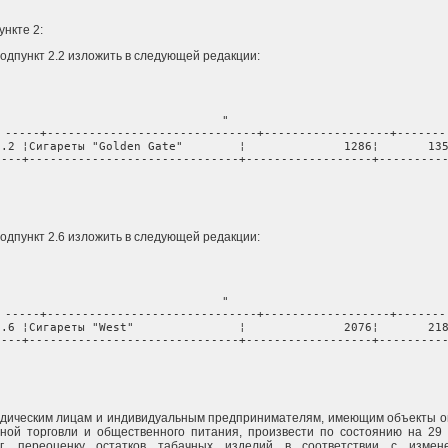
пункте 2:
 подпункт 2.2 изложить в следующей редакции:
"

-----+------------------------------+------------------+-------

2.2 ¦Сигареты "Golden Gate"        ¦              1286¦       135
----+------------------------------+------------------+----------
                                                                
 подпункт 2.6 изложить в следующей редакции:
"

-----+------------------------------+------------------+-------

2.6 ¦Сигареты "West"               ¦              2076¦       218
----+------------------------------+------------------+----------
                                                                
дическим лицам и индивидуальным предпринимателям, имеющим объекты о
ной торговли и общественного питания, произвести по состоянию на 29
г. переоценку остатков табачных изделий в соответствии с измене