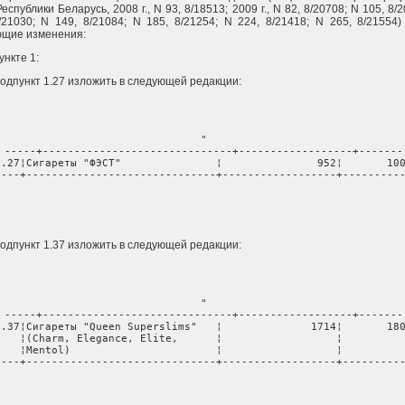
Республики Беларусь, 2008 г., N 93, 8/18513; 2009 г., N 82, 8/20708; N 105, 8/
/21030; N 149, 8/21084; N 185, 8/21254; N 224, 8/21418; N 265, 8/21554)
ющие изменения:
пункте 1:
 подпункт 1.27 изложить в следующей редакции:
"

-----+------------------------------+------------------+-------

1.27¦Сигареты "ФЭСТ"               ¦               952¦       100
----+------------------------------+------------------+----------
                                                                
 подпункт 1.37 изложить в следующей редакции:
"

-----+------------------------------+------------------+-------

1.37¦Сигареты "Queen Superslims"   ¦              1714¦       180
    ¦(Charm, Elegance, Elite,      ¦                  ¦          
    ¦Mentol)                       ¦                  ¦          
----+------------------------------+------------------+----------
                                                                